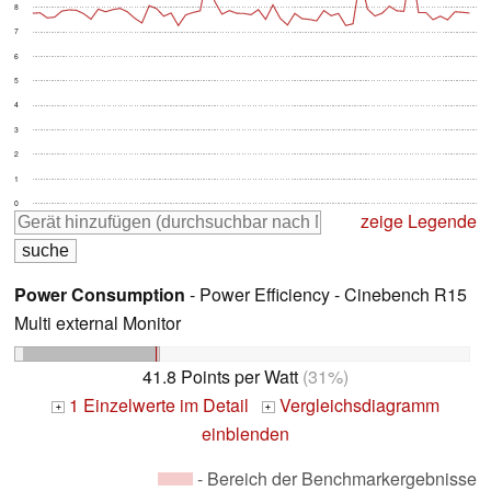
8
7
6
5
4
3
2
1
0
zeige Legende
Power Consumption
- Power Efficiency - Cinebench R15
Multi external Monitor
41.8 Points per Watt
(31%)
1 Einzelwerte im Detail
Vergleichsdiagramm
+
+
einblenden
- Bereich der Benchmarkergebnisse