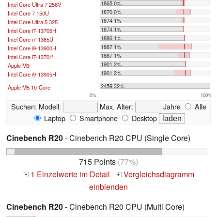
1865 0%
Intel Core Ultra 7 256V
1870 0%
Intel Core 7 150U
1874 1%
Intel Core Ultra 5 325
1874 1%
Intel Core i7-13705H
1886 1%
Intel Core i7-1365U
1887 1%
Intel Core i9-13900H
1887 1%
Intel Core i7-1370P
1901 2%
Apple M3
1901 2%
Intel Core i9-13905H
...
2459 32%
Apple M5 10-Core
0%
100%
Suchen:
Modell:
Max. Alter:
Jahre
Alle
Laptop
Smartphone
Desktop
Cinebench R20
- Cinebench R20 CPU (Single Core)
715 Points
(77%)
1 Einzelwerte im Detail
Vergleichsdiagramm
+
+
einblenden
Cinebench R20
- Cinebench R20 CPU (Multi Core)