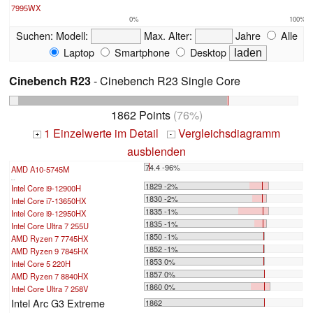
7995WX
0%
100%
Suchen:
Modell:
Max. Alter:
Jahre
Alle
Laptop
Smartphone
Desktop
Cinebench R23
- Cinebench R23 Single Core
1862 Points
(76%)
1 Einzelwerte im Detail
Vergleichsdiagramm
+
-
ausblenden
74.4 -96%
AMD A10-5745M
...
1829 -2%
Intel Core i9-12900H
1830 -2%
Intel Core i7-13650HX
1835 -1%
Intel Core i9-12950HX
1835 -1%
Intel Core Ultra 7 255U
1850 -1%
AMD Ryzen 7 7745HX
1852 -1%
AMD Ryzen 9 7845HX
1853 0%
Intel Core 5 220H
1857 0%
AMD Ryzen 7 8840HX
1860 0%
Intel Core Ultra 7 258V
Intel Arc G3 Extreme
1862