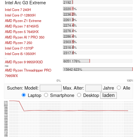
Intel Arc G3 Extreme
2192
2220 1%
Intel Core 7 240H
2236 2%
Intel Core i7-12800H
2261 3%
AMD Ryzen Z1 Extreme
2274 4%
AMD Ryzen 7 8745HS
2276 4%
AMD Ryzen 5 7645HX
2286 4%
AMD Ryzen AI 7 PRO 350
2303 5%
AMD Ryzen 7 250
2316 6%
Intel Core i7-1370P
2317 6%
Intel Core i5-13500H
...
6051 176%
AMD Ryzen 9 9955HX3D
max:
15842 623%
AMD Ryzen Threadripper PRO
7995WX
0%
100%
Suchen:
Modell:
Max. Alter:
Jahre
Alle
Laptop
Smartphone
Desktop
2160
2115
2070
2025
1980
1935
1890
1845
1800
1755
1710
1665
1620
1575
1530
1485
1440
1395
1350
1305
1260
1215
1170
1125
1080
1035