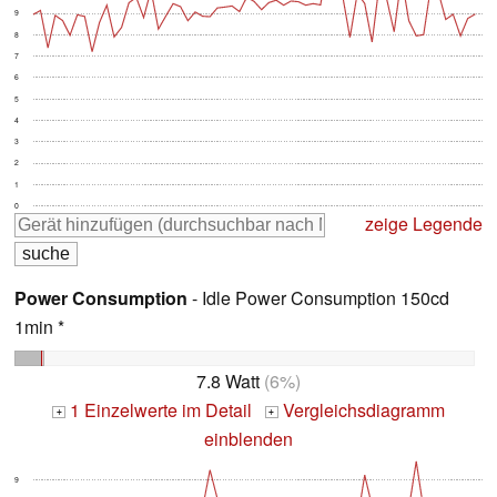
9
8
7
6
5
4
3
2
1
0
zeige Legende
Power Consumption
- Idle Power Consumption 150cd
1min *
7.8 Watt
(6%)
1 Einzelwerte im Detail
Vergleichsdiagramm
+
+
einblenden
9