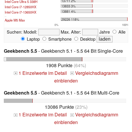
13711 2%
Intel Core Ultra 5 338H
13833 3%
Intel Core i7-12850HX
13881 4%
Intel Core i7-13650HX
...
29226 118%
Apple M5 Max
0%
100%
Suchen:
Modell:
Max. Alter:
Jahre
Alle
Laptop
Smartphone
Desktop
Geekbench 5.5
- Geekbench 5.1 - 5.5 64 Bit Single-Core
1908 Punkte
(64%)
1 Einzelwerte im Detail
Vergleichsdiagramm
+
+
einblenden
Geekbench 5.5
- Geekbench 5.1 - 5.5 64 Bit Multi-Core
13086 Punkte
(23%)
1 Einzelwerte im Detail
Vergleichsdiagramm
+
+
einblenden