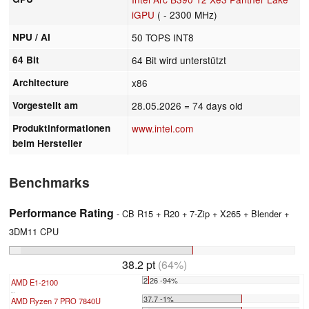
iGPU
( - 2300 MHz)
NPU / AI
50 TOPS INT8
64 Bit
64 Bit wird unterstützt
Architecture
x86
Vorgestellt am
28.05.2026
= 74 days old
Produktinformationen
www.intel.com
beim Hersteller
Benchmarks
Performance Rating
- CB R15 + R20 + 7-Zip + X265 + Blender +
3DM11 CPU
38.2 pt
(64%)
2.26 -94%
AMD E1-2100
...
37.7 -1%
AMD Ryzen 7 PRO 7840U