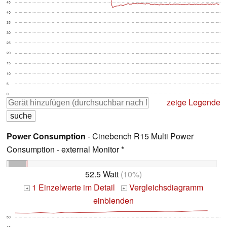
45
40
35
30
25
20
15
10
5
0
zeige Legende
Power Consumption
- Cinebench R15 Multi Power
Consumption - external Monitor *
52.5 Watt
(10%)
1 Einzelwerte im Detail
Vergleichsdiagramm
+
+
einblenden
50