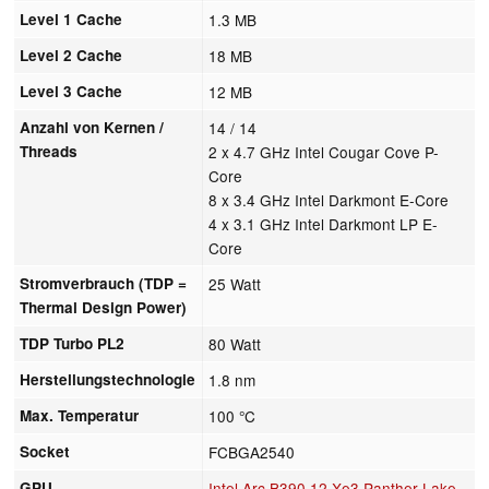
Level 1 Cache
1.3 MB
Level 2 Cache
18 MB
Level 3 Cache
12 MB
Anzahl von Kernen /
14 / 14
Threads
2 x 4.7 GHz Intel Cougar Cove P-
Core
8 x 3.4 GHz Intel Darkmont E-Core
4 x 3.1 GHz Intel Darkmont LP E-
Core
Stromverbrauch (TDP =
25 Watt
Thermal Design Power)
TDP Turbo PL2
80 Watt
Herstellungstechnologie
1.8 nm
Max. Temperatur
100 °C
Socket
FCBGA2540
GPU
Intel Arc B390 12 Xe3 Panther Lake