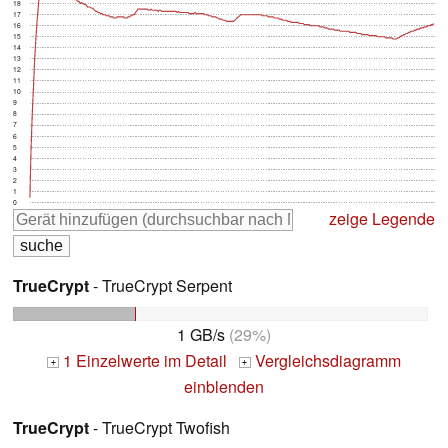
18
17
16
15
14
13
12
11
10
9
8
7
6
5
4
3
2
1
0
zeige Legende
TrueCrypt
- TrueCrypt Serpent
1 GB/s
(29%)
1 Einzelwerte im Detail
Vergleichsdiagramm
+
+
einblenden
TrueCrypt
- TrueCrypt Twofish