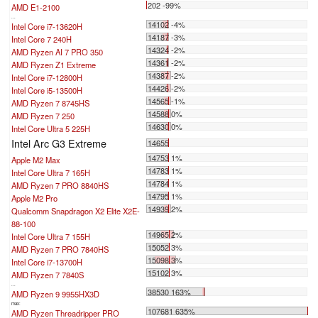
202 -99%
AMD E1-2100
...
14102 -4%
Intel Core i7-13620H
14187 -3%
Intel Core 7 240H
14324 -2%
AMD Ryzen AI 7 PRO 350
14361 -2%
AMD Ryzen Z1 Extreme
14387 -2%
Intel Core i7-12800H
14426 -2%
Intel Core i5-13500H
14565 -1%
AMD Ryzen 7 8745HS
14588 0%
AMD Ryzen 7 250
14630 0%
Intel Core Ultra 5 225H
Intel Arc G3 Extreme
14655
14753 1%
Apple M2 Max
14783 1%
Intel Core Ultra 7 165H
14784 1%
AMD Ryzen 7 PRO 8840HS
14795 1%
Apple M2 Pro
14939 2%
Qualcomm Snapdragon X2 Elite X2E-
88-100
14965 2%
Intel Core Ultra 7 155H
15052 3%
AMD Ryzen 7 PRO 7840HS
15098 3%
Intel Core i7-13700H
15102 3%
AMD Ryzen 7 7840S
...
38530 163%
AMD Ryzen 9 9955HX3D
max:
107681 635%
AMD Ryzen Threadripper PRO