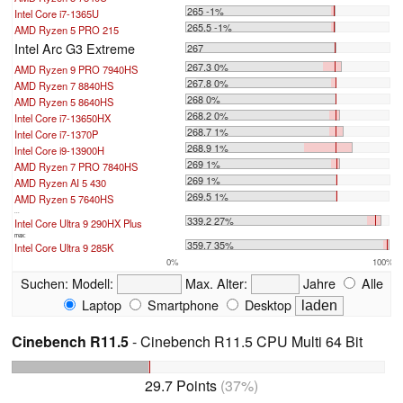
265 -1%
Intel Core i7-1365U
265.5 -1%
AMD Ryzen 5 PRO 215
Intel Arc G3 Extreme
267
267.3 0%
AMD Ryzen 9 PRO 7940HS
267.8 0%
AMD Ryzen 7 8840HS
268 0%
AMD Ryzen 5 8640HS
268.2 0%
Intel Core i7-13650HX
268.7 1%
Intel Core i7-1370P
268.9 1%
Intel Core i9-13900H
269 1%
AMD Ryzen 7 PRO 7840HS
269 1%
AMD Ryzen AI 5 430
269.5 1%
AMD Ryzen 5 7640HS
...
339.2 27%
Intel Core Ultra 9 290HX Plus
max:
359.7 35%
Intel Core Ultra 9 285K
0%
100%
Suchen:
Modell:
Max. Alter:
Jahre
Alle
Laptop
Smartphone
Desktop
Cinebench R11.5
- Cinebench R11.5 CPU Multi 64 Bit
29.7 Points
(37%)