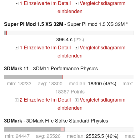
1 Einzelwerte im Detail
Vergleichsdiagramm
+
+
einblenden
Super Pi Mod 1.5 XS 32M
- Super Pi mod 1.5 XS 32M *
396.4 s
(2%)
1 Einzelwerte im Detail
Vergleichsdiagramm
+
+
einblenden
3DMark 11
- 3DM11 Performance Physics
min: 18233 avg: 18300 median:
18300 (45%)
max:
18367 Points
2 Einzelwerte im Detail
Vergleichsdiagramm
+
+
einblenden
3DMark
- 3DMark Fire Strike Standard Physics
min: 24447 avg: 25526 median:
25525.5 (46%)
max: