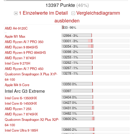
13397 Punkte
(46%)
1 Einzelwerte im Detail
Vergleichsdiagramm
+
-
ausblenden
533 -96%
AMD A4-9120C
...
12994 -3%
Apple M1 Max
13001 -3%
AMD Ryzen AI 7 PRO 350
13054 -3%
AMD Ryzen 9 8945HS
13098 -2%
AMD Ryzen 9 PRO 8945HS
13253 -1%
AMD Ryzen 7 8745H
13262 -1%
Intel Core 9 270H
13267 -1%
AMD Ryzen AI 7 PRO 450
13278 -1%
Qualcomm Snapdragon X Plus X1P-
64-100
13350 0%
Apple M4 9-Core
Intel Arc G3 Extreme
13397
13404 0%
Intel Core i5-13500HX
13427 0%
Intel Core i5-14500HX
13431 0%
AMD Ryzen 7 255
13482 1%
AMD Ryzen 7 8745HX
13600 2%
Qualcomm Snapdragon X2 Plus X2P-
64-100
13660 2%
Intel Core Ultra 9 185H