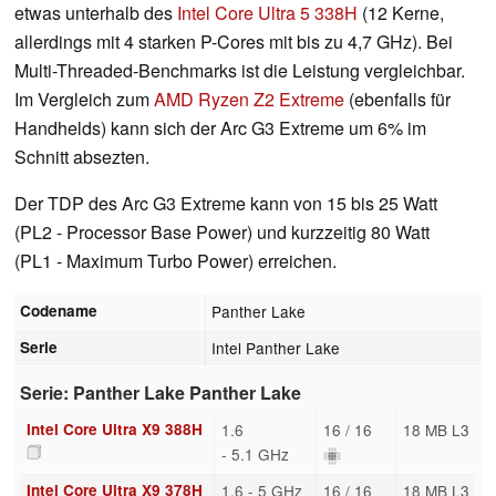
etwas unterhalb des
Intel Core Ultra 5 338H
(12 Kerne,
allerdings mit 4 starken P-Cores mit bis zu 4,7 GHz). Bei
Multi-Threaded-Benchmarks ist die Leistung vergleichbar.
Im Vergleich zum
AMD Ryzen Z2 Extreme
(ebenfalls für
Handhelds) kann sich der Arc G3 Extreme um 6% im
Schnitt absezten.
Der TDP des Arc G3 Extreme kann von 15 bis 25 Watt
(PL2 - Processor Base Power) und kurzzeitig 80 Watt
(PL1 - Maximum Turbo Power) erreichen.
Codename
Panther Lake
Serie
Intel Panther Lake
Serie: Panther Lake Panther Lake
Intel Core Ultra X9 388H
1.6
16 / 16
18 MB L3
- 5.1 GHz
Intel Core Ultra X9 378H
1.6 - 5 GHz
16 / 16
18 MB L3