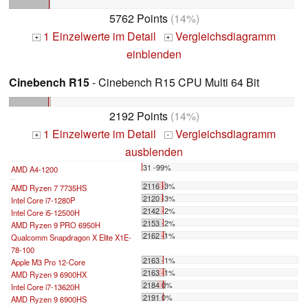
5762 Points
(14%)
1 Einzelwerte im Detail
Vergleichsdiagramm
+
+
einblenden
Cinebench R15
- Cinebench R15 CPU Multi 64 Bit
2192 Points
(14%)
1 Einzelwerte im Detail
Vergleichsdiagramm
+
-
ausblenden
31 -99%
AMD A4-1200
...
2116 -3%
AMD Ryzen 7 7735HS
2120 -3%
Intel Core i7-1280P
2142 -2%
Intel Core i5-12500H
2153 -2%
AMD Ryzen 9 PRO 6950H
2162 -1%
Qualcomm Snapdragon X Elite X1E-
78-100
2163 -1%
Apple M3 Pro 12-Core
2163 -1%
AMD Ryzen 9 6900HX
2184 0%
Intel Core i7-13620H
2191 0%
AMD Ryzen 9 6900HS