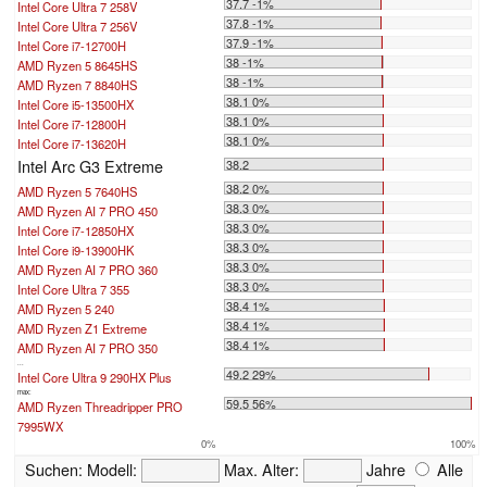
37.7 -1%
Intel Core Ultra 7 258V
37.8 -1%
Intel Core Ultra 7 256V
37.9 -1%
Intel Core i7-12700H
38 -1%
AMD Ryzen 5 8645HS
38 -1%
AMD Ryzen 7 8840HS
38.1 0%
Intel Core i5-13500HX
38.1 0%
Intel Core i7-12800H
38.1 0%
Intel Core i7-13620H
Intel Arc G3 Extreme
38.2
38.2 0%
AMD Ryzen 5 7640HS
38.3 0%
AMD Ryzen AI 7 PRO 450
38.3 0%
Intel Core i7-12850HX
38.3 0%
Intel Core i9-13900HK
38.3 0%
AMD Ryzen AI 7 PRO 360
38.3 0%
Intel Core Ultra 7 355
38.4 1%
AMD Ryzen 5 240
38.4 1%
AMD Ryzen Z1 Extreme
38.4 1%
AMD Ryzen AI 7 PRO 350
...
49.2 29%
Intel Core Ultra 9 290HX Plus
max:
59.5 56%
AMD Ryzen Threadripper PRO
7995WX
0%
100%
Suchen:
Modell:
Max. Alter:
Jahre
Alle