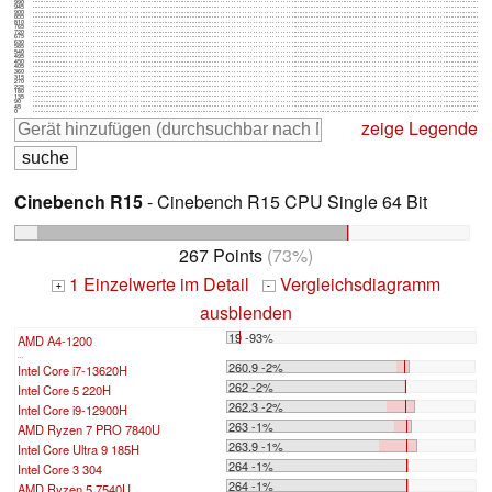
990
945
900
855
810
765
720
675
630
585
540
495
450
405
360
315
270
225
180
135
90
45
0
zeige Legende
Cinebench R15
- Cinebench R15 CPU Single 64 Bit
267 Points
(73%)
1 Einzelwerte im Detail
Vergleichsdiagramm
+
-
ausblenden
19 -93%
AMD A4-1200
...
260.9 -2%
Intel Core i7-13620H
262 -2%
Intel Core 5 220H
262.3 -2%
Intel Core i9-12900H
263 -1%
AMD Ryzen 7 PRO 7840U
263.9 -1%
Intel Core Ultra 9 185H
264 -1%
Intel Core 3 304
264 -1%
AMD Ryzen 5 7540U