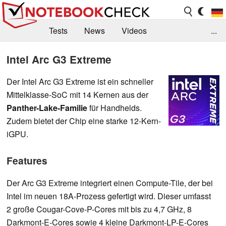
Tests
News
Videos
...
Benchmarks & Tech
Externe Tests
Intel Arc G3 Extreme
Kaufberatung
Deals
Suche
Jobs
Der Intel Arc G3 Extreme ist ein schneller
Mittelklasse-SoC mit 14 Kernen aus der
Forum
Panther-Lake-Familie
für Handhelds.
Zudem bietet der Chip eine starke 12-Kern-
iGPU.
Features
Der Arc G3 Extreme integriert einen Compute-Tile, der bei
Intel im neuen 18A-Prozess gefertigt wird. Dieser umfasst
2 große Cougar-Cove-P-Cores mit bis zu 4,7 GHz, 8
Darkmont-E-Cores sowie 4 kleine Darkmont-LP-E-Cores