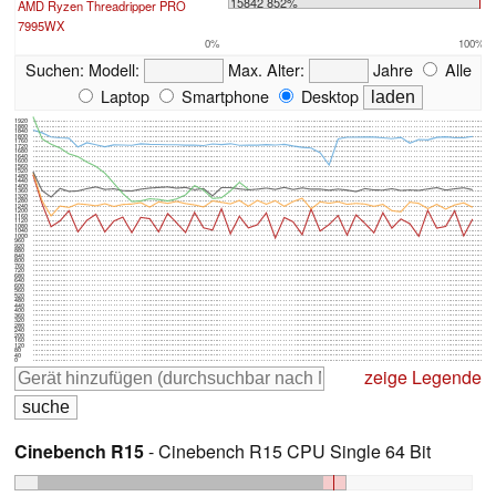
15842 852%
AMD Ryzen Threadripper PRO
7995WX
0%
100%
Suchen:
Modell:
Max. Alter:
Jahre
Alle
Laptop
Smartphone
Desktop
1920
1880
1840
1800
1760
1720
1680
1640
1600
1560
1520
1480
1440
1400
1360
1320
1280
1240
1200
1160
1120
1080
1040
1000
960
920
880
840
800
760
720
680
640
600
560
520
480
440
400
360
320
280
240
200
160
120
80
40
0
zeige Legende
Cinebench R15
- Cinebench R15 CPU Single 64 Bit