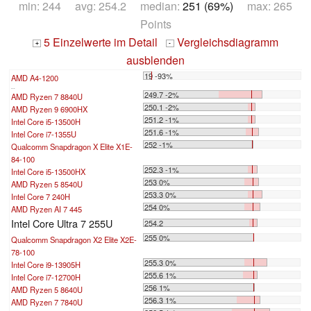
min: 244 avg: 254.2 median:
251 (69%)
max: 265
Points
5 Einzelwerte im Detail
Vergleichsdiagramm
+
-
ausblenden
19 -93%
AMD A4-1200
...
249.7 -2%
AMD Ryzen 7 8840U
250.1 -2%
AMD Ryzen 9 6900HX
251.2 -1%
Intel Core i5-13500H
251.6 -1%
Intel Core i7-1355U
252 -1%
Qualcomm Snapdragon X Elite X1E-
84-100
252.3 -1%
Intel Core i5-13500HX
253 0%
AMD Ryzen 5 8540U
253.3 0%
Intel Core 7 240H
254 0%
AMD Ryzen AI 7 445
Intel Core Ultra 7 255U
254.2
255 0%
Qualcomm Snapdragon X2 Elite X2E-
78-100
255.3 0%
Intel Core i9-13905H
255.6 1%
Intel Core i7-12700H
256 1%
AMD Ryzen 5 8640U
256.3 1%
AMD Ryzen 7 7840U