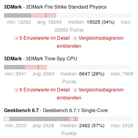
3DMark
- 3DMark Fire Strike Standard Physics
min: 12262 avg: 18294 median:
19325 (34%)
max:
22950 Points
5 Einzelwerte im Detail
Vergleichsdiagramm
+
+
einblenden
3DMark
- 3DMark Time Spy CPU
min: 3941 avg: 6363 median:
6647 (28%)
max: 7908
Points
5 Einzelwerte im Detail
Vergleichsdiagramm
+
+
einblenden
Geekbench 6.7
- Geekbench 6.7.1 Single-Core
min: 2223 avg: 2428 median:
2462 (57%)
max: 2523
Punkte