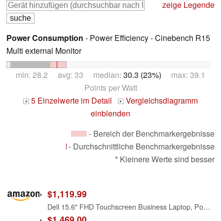
zeige Legende
Power Consumption
- Power Efficiency - Cinebench R15
Multi external Monitor
min: 28.2 avg: 33 median:
30.3 (23%)
max: 39.1
Points per Watt
5 Einzelwerte im Detail
Vergleichsdiagramm
+
+
einblenden
- Bereich der Benchmarkergebnisse
- Durchschnittliche Benchmarkergebnisse
* Kleinere Werte sind besser
$1,119.99
Dell 15.6" FHD Touchscreen Business Laptop, Powerful Intel 12-core Ultra 7 255U (Up to 5.2 GHz), 32GB DDR5 RAM, 1TB SSD, Backlit Keyboard, Windows 11 Pro with Office 365 for Web, Work and Study
$1,469.00