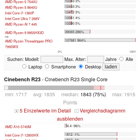
10383 3%
AMD Ryzen 5 7540U
10433 3%
AMD Ryzen 5 8640U
10472 3%
Intel Core i7-1360P
10561 4%
Intel Core Ultra 7 268V
10590 5%
AMD Ryzen AI 7 445
...
39065 286%
AMD Ryzen 9 9955HX3D
max:
107681 964%
AMD Ryzen Threadripper PRO
7995WX
0%
100%
Suchen:
Modell:
Max. Alter:
Jahre
Alle
Laptop
Smartphone
Desktop
Cinebench R23
- Cinebench R23 Single Core
min: 1717 avg: 1835 median:
1843 (75%)
max: 1915
Points
5 Einzelwerte im Detail
Vergleichsdiagramm
+
-
ausblenden
74.4 -96%
AMD A10-5745M
...
1812 -1%
Intel Core i7-12800HX
1812 -1%