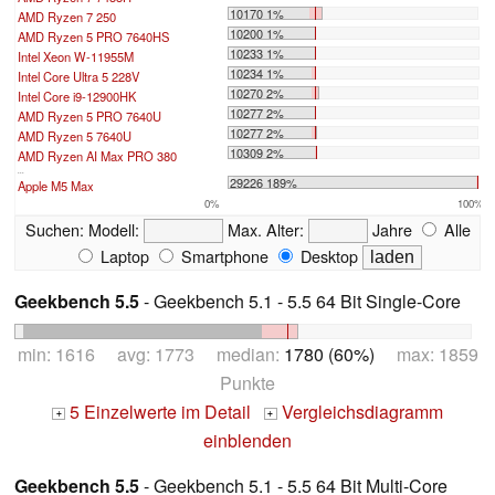
10170 1%
AMD Ryzen 7 250
10200 1%
AMD Ryzen 5 PRO 7640HS
10233 1%
Intel Xeon W-11955M
10234 1%
Intel Core Ultra 5 228V
10270 2%
Intel Core i9-12900HK
10277 2%
AMD Ryzen 5 PRO 7640U
10277 2%
AMD Ryzen 5 7640U
10309 2%
AMD Ryzen AI Max PRO 380
...
29226 189%
Apple M5 Max
0%
100%
Suchen:
Modell:
Max. Alter:
Jahre
Alle
Laptop
Smartphone
Desktop
Geekbench 5.5
- Geekbench 5.1 - 5.5 64 Bit Single-Core
min: 1616 avg: 1773 median:
1780 (60%)
max: 1859
Punkte
5 Einzelwerte im Detail
Vergleichsdiagramm
+
+
einblenden
Geekbench 5.5
- Geekbench 5.1 - 5.5 64 Bit Multi-Core