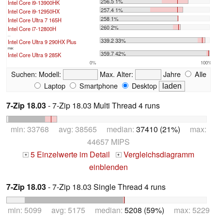
256.5 1%
Intel Core i9-13900HK
257.4 1%
Intel Core i9-12950HX
258 1%
Intel Core Ultra 7 165H
260 2%
Intel Core i7-12800H
...
339.2 33%
Intel Core Ultra 9 290HX Plus
max:
359.7 42%
Intel Core Ultra 9 285K
0%
100%
Suchen:
Modell:
Max. Alter:
Jahre
Alle
Laptop
Smartphone
Desktop
7-Zip 18.03
- 7-Zip 18.03 Multi Thread 4 runs
min: 33768 avg: 38565 median:
37410 (21%)
max:
44657 MIPS
5 Einzelwerte im Detail
Vergleichsdiagramm
+
+
einblenden
7-Zip 18.03
- 7-Zip 18.03 Single Thread 4 runs
min: 5099 avg: 5175 median:
5208 (59%)
max: 5229