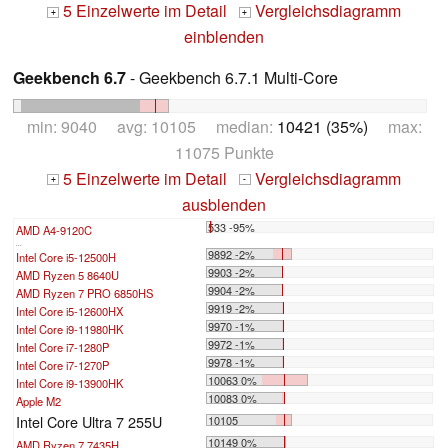
5 Einzelwerte im Detail
Vergleichsdiagramm
+
+
einblenden
Geekbench 6.7
- Geekbench 6.7.1 Multi-Core
min: 9040 avg: 10105 median:
10421 (35%)
max:
11075 Punkte
5 Einzelwerte im Detail
Vergleichsdiagramm
+
-
ausblenden
533 -95%
AMD A4-9120C
...
9892 -2%
Intel Core i5-12500H
9903 -2%
AMD Ryzen 5 8640U
9904 -2%
AMD Ryzen 7 PRO 6850HS
9919 -2%
Intel Core i5-12600HX
9970 -1%
Intel Core i9-11980HK
9972 -1%
Intel Core i7-1280P
9978 -1%
Intel Core i7-1270P
10063 0%
Intel Core i9-13900HK
10083 0%
Apple M2
Intel Core Ultra 7 255U
10105
10149 0%
AMD Ryzen 7 7435H