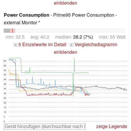
einblenden
Power Consumption
- Prime95 Power Consumption -
external Monitor *
min: 32.5 avg: 40.2 median:
38.2 (7%)
max: 55 Watt
5 Einzelwerte im Detail
Vergleichsdiagramm
+
+
einblenden
65
60
55
50
45
40
35
30
25
20
15
10
5
0
zeige Legende