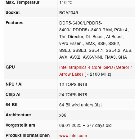
Max. Temperatur
110 °C
Socket
BGA2049
Features
DDR5-6400/LPDDR5-
8400/LPDDR5x-8400 RAM, PCIe 4,
Thr. Director, DL Boost, AI Boost,
vPro Essen., MMX, SSE, SSE2,
SSE3, SSSE3, SSE4.1, SSE4.2, AES,
AVX, AVX2, AVX-VNNI, FMA3, SHA
GPU
Intel Graphics 4-Core iGPU (Meteor /
Arrow Lake)
( - 2100 MHz)
NPU / AI
12 TOPS INT8
Chip AI
24 TOPS INT8
64 Bit
64 Bit wird unterstützt
Architecture
x86
Vorgestellt am
06.01.2025
= 577 days old
Produktinformationen
www.intel.com