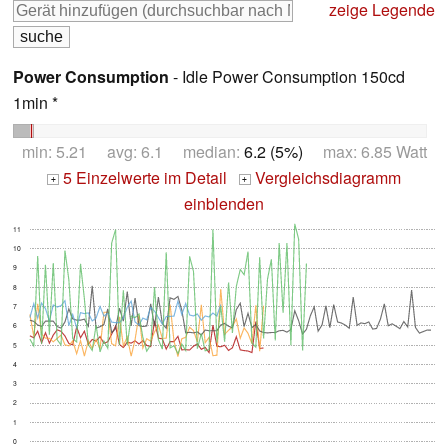
zeige Legende
Power Consumption
- Idle Power Consumption 150cd
1min *
min: 5.21 avg: 6.1 median:
6.2 (5%)
max: 6.85 Watt
5 Einzelwerte im Detail
Vergleichsdiagramm
+
+
einblenden
11
10
9
8
7
6
5
4
3
2
1
0