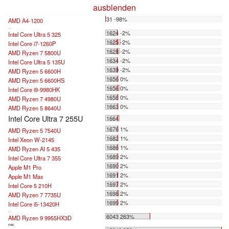
ausblenden
31 -98%
AMD A4-1200
...
1624 -2%
Intel Core Ultra 5 325
1625 -2%
Intel Core i7-1260P
1628 -2%
AMD Ryzen 7 5800U
1634 -2%
Intel Core Ultra 5 135U
1639 -2%
AMD Ryzen 5 6600H
1656 0%
AMD Ryzen 5 6600HS
1656 0%
Intel Core i9-9980HK
1658 0%
AMD Ryzen 7 4980U
1663 0%
AMD Ryzen 5 8640U
Intel Core Ultra 7 255U
1664
1676 1%
AMD Ryzen 5 7540U
1682 1%
Intel Xeon W-2145
1686 1%
AMD Ryzen AI 5 435
1689 2%
Intel Core Ultra 7 355
1690 2%
Apple M1 Pro
1691 2%
Apple M1 Max
1697 2%
Intel Core 5 210H
1698 2%
AMD Ryzen 7 7735U
1699 2%
Intel Core i5-13420H
...
6043 263%
AMD Ryzen 9 9955HX3D
max: