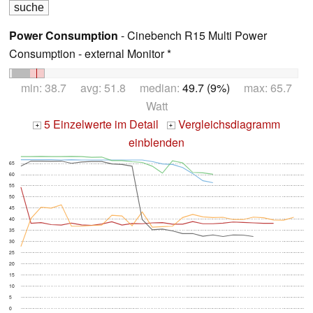
Power Consumption
- Cinebench R15 Multi Power
Consumption - external Monitor *
min: 38.7 avg: 51.8 median:
49.7 (9%)
max: 65.7
Watt
5 Einzelwerte im Detail
Vergleichsdiagramm
+
+
einblenden
65
60
55
50
45
40
35
30
25
20
15
10
5
0