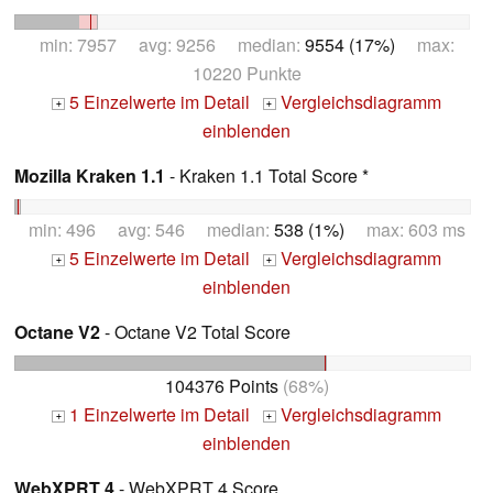
min: 7957 avg: 9256 median:
9554 (17%)
max:
10220 Punkte
5 Einzelwerte im Detail
Vergleichsdiagramm
+
+
einblenden
Mozilla Kraken 1.1
- Kraken 1.1 Total Score *
min: 496 avg: 546 median:
538 (1%)
max: 603 ms
5 Einzelwerte im Detail
Vergleichsdiagramm
+
+
einblenden
Octane V2
- Octane V2 Total Score
104376 Points
(68%)
1 Einzelwerte im Detail
Vergleichsdiagramm
+
+
einblenden
WebXPRT 4
- WebXPRT 4 Score