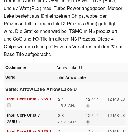
Der Intel Core Ultra 7 255U ist mit 15 Watt TDP (Base)
und 57 Watt (PL2) max. Turbo Power angegeben. Meteor
Lake besteht aus fünf einzelnen Chips, wobei der
Prozessorteil im neuen Intel 3 Prozess (5nm) gefertigt
wird. Die Grafikeinheit wird bei TSMC in N5 produziert
und SoC und I/O-Tile im älteren N6 Prozess. Diese 4
Chips werden dann per Foveros-Verfahren auf den 22nm
Base-Tile aufgebracht.
Codename
Arrow Lake-U
Serie
Intel Arrow Lake
Serie: Arrow Lake Arrow Lake-U
Intel Core Ultra 7 265U
2.4
12 / 14
12 MB L3
- 5.3 GHz
Intel Core Ultra 7
3.8
12 / 14
12 MB L3
255U «
- 4.8 GHz
Intel Core Ultra 5 225U
2.4
12 / 14
12 MB L3