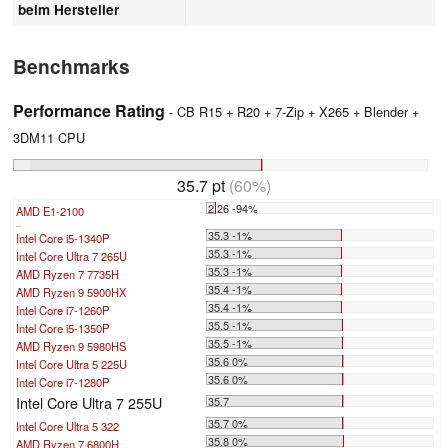
beim Hersteller
Benchmarks
Performance Rating
- CB R15 + R20 + 7-Zip + X265 + Blender +
3DM11 CPU
35.7 pt
(60%)
2.26 -94%
AMD E1-2100
...
35.3 -1%
Intel Core i5-1340P
35.3 -1%
Intel Core Ultra 7 265U
35.3 -1%
AMD Ryzen 7 7735H
35.4 -1%
AMD Ryzen 9 5900HX
35.4 -1%
Intel Core i7-1260P
35.5 -1%
Intel Core i5-1350P
35.5 -1%
AMD Ryzen 9 5980HS
35.6 0%
Intel Core Ultra 5 225U
35.6 0%
Intel Core i7-1280P
Intel Core Ultra 7 255U
35.7
35.7 0%
Intel Core Ultra 5 322
35.8 0%
AMD Ryzen 7 6800H