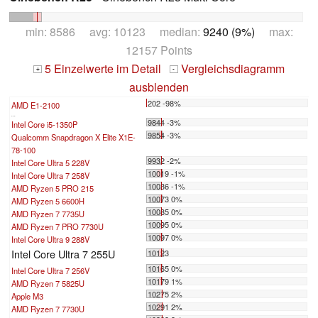
min: 8586 avg: 10123 median:
9240 (9%)
max:
12157 Points
5 Einzelwerte im Detail
Vergleichsdiagramm
+
-
ausblenden
202 -98%
AMD E1-2100
...
9844 -3%
Intel Core i5-1350P
9854 -3%
Qualcomm Snapdragon X Elite X1E-
78-100
9932 -2%
Intel Core Ultra 5 228V
10019 -1%
Intel Core Ultra 7 258V
10036 -1%
AMD Ryzen 5 PRO 215
10073 0%
AMD Ryzen 5 6600H
10085 0%
AMD Ryzen 7 7735U
10095 0%
AMD Ryzen 7 PRO 7730U
10097 0%
Intel Core Ultra 9 288V
Intel Core Ultra 7 255U
10123
10165 0%
Intel Core Ultra 7 256V
10179 1%
AMD Ryzen 7 5825U
10275 2%
Apple M3
10291 2%
AMD Ryzen 7 7730U