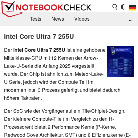
Tests
News
Videos
...
Benchmarks & Tech
Externe Tests
Intel Core Ultra 7 255U
Kaufberatung
Deals
Suche
Jobs
Der
Intel Core Ultra 7 255U
ist eine gehobene
Mittelklasse-CPU mit 12 Kernen der Arrow-
Forum
Lake-U-Serie die Anfang 2025 vorgestellt
wurde.
Der Chip ist ähnlich zum Meteor-Lake-
U Serie, jedoch wird der Compute Teil im
modernen Intel 3 Prozess gefertigt und bietet dadurch
höhere Taktraten.
Der SoC wie der Vorgänger auf ein Tile/Chiplet-Design.
Der kleinere Compute-Tile
(im Vergleich zu den H-
Prozessoren) bietet 2 Performance Kerne (P-Kerne,
Redwood Cove Architektur, SMT) und 8 Effizienzkerne (E-