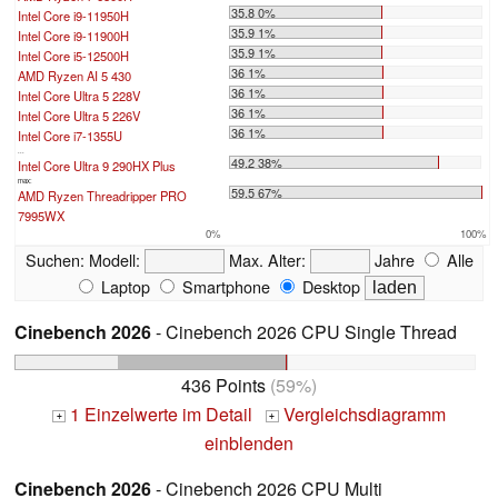
35.8 0%
Intel Core i9-11950H
35.9 1%
Intel Core i9-11900H
35.9 1%
Intel Core i5-12500H
36 1%
AMD Ryzen AI 5 430
36 1%
Intel Core Ultra 5 228V
36 1%
Intel Core Ultra 5 226V
36 1%
Intel Core i7-1355U
...
49.2 38%
Intel Core Ultra 9 290HX Plus
max:
59.5 67%
AMD Ryzen Threadripper PRO
7995WX
0%
100%
Suchen:
Modell:
Max. Alter:
Jahre
Alle
Laptop
Smartphone
Desktop
Cinebench 2026
- Cinebench 2026 CPU Single Thread
436 Points
(59%)
1 Einzelwerte im Detail
Vergleichsdiagramm
+
+
einblenden
Cinebench 2026
- Cinebench 2026 CPU Multi