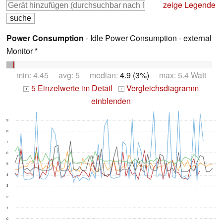
zeige Legende
Power Consumption
- Idle Power Consumption - external
Monitor *
min: 4.45 avg: 5 median:
4.9 (3%)
max: 5.4 Watt
5 Einzelwerte im Detail
Vergleichsdiagramm
+
+
einblenden
9
8
7
6
5
4
3
2
1
0