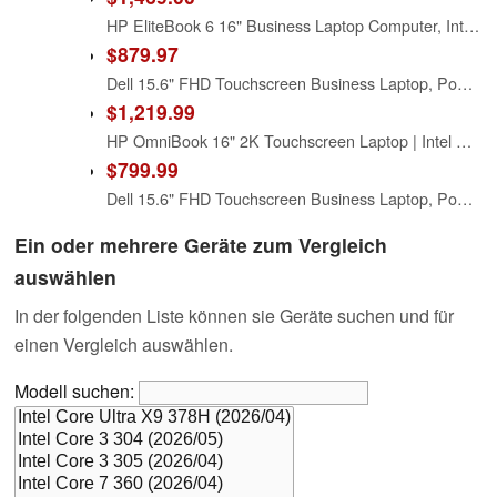
HP EliteBook 6 16" Business Laptop Computer, Intel Ultra 7 255U, 16GB RAM, 1TB SSD, (Next gen of 660) for Office Data Processing, Backlit Keyboard and Fingerprint Reader, Windows 11 Pro, Silver
$879.97
Dell 15.6" FHD Touchscreen Business Laptop, Powerful Intel 12-core Ultra 7 255U (Up to 5.2 GHz), 16GB DDR5 RAM, 1TB SSD, Backlit Keyboard, Windows 11 Pro with Office 365 for Web, Work and Study
$1,219.99
HP OmniBook 16" 2K Touchscreen Laptop | Intel Core Ultra 7 255U (Beats i9-10880H) | 32GB RAM | 2TB SSD | Intel Integrated Graphics | Win 11 | Fast Charge | Wi-Fi 7 | W/Mouse
$799.99
Dell 15.6" FHD Touchscreen Business Laptop, Powerful Intel 12-core Ultra 7 255U (Up to 5.2 GHz), 16GB DDR5 RAM, 512GB SSD, Backlit Keyboard, Windows 11 Pro with Office 365 for Web, Work and Study
Ein oder mehrere Geräte zum Vergleich
auswählen
In der folgenden Liste können sie Geräte suchen und für
einen Vergleich auswählen.
Modell suchen: