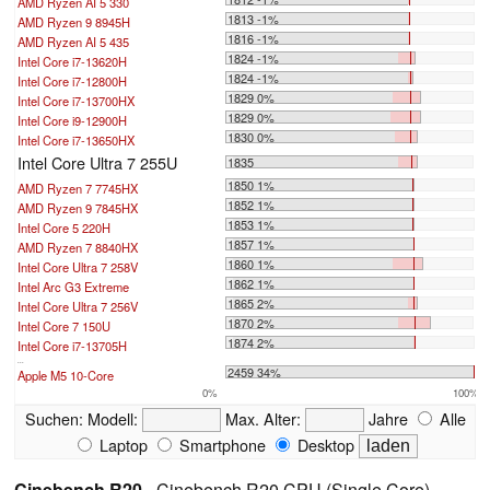
AMD Ryzen AI 5 330
1813 -1%
AMD Ryzen 9 8945H
1816 -1%
AMD Ryzen AI 5 435
1824 -1%
Intel Core i7-13620H
1824 -1%
Intel Core i7-12800H
1829 0%
Intel Core i7-13700HX
1829 0%
Intel Core i9-12900H
1830 0%
Intel Core i7-13650HX
Intel Core Ultra 7 255U
1835
1850 1%
AMD Ryzen 7 7745HX
1852 1%
AMD Ryzen 9 7845HX
1853 1%
Intel Core 5 220H
1857 1%
AMD Ryzen 7 8840HX
1860 1%
Intel Core Ultra 7 258V
1862 1%
Intel Arc G3 Extreme
1865 2%
Intel Core Ultra 7 256V
1870 2%
Intel Core 7 150U
1874 2%
Intel Core i7-13705H
...
2459 34%
Apple M5 10-Core
0%
100%
Suchen:
Modell:
Max. Alter:
Jahre
Alle
Laptop
Smartphone
Desktop
Cinebench R20
- Cinebench R20 CPU (Single Core)