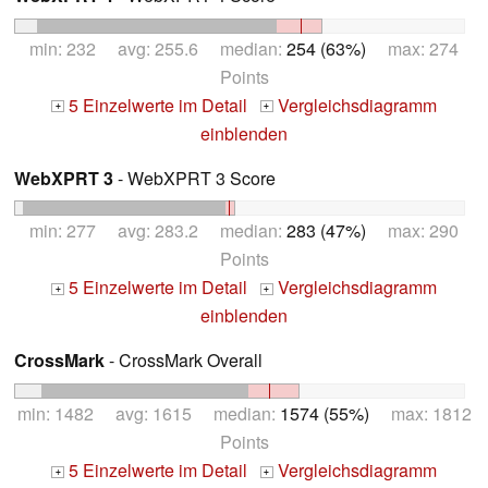
min: 232 avg: 255.6 median:
254 (63%)
max: 274
Points
5 Einzelwerte im Detail
Vergleichsdiagramm
+
+
einblenden
WebXPRT 3
- WebXPRT 3 Score
min: 277 avg: 283.2 median:
283 (47%)
max: 290
Points
5 Einzelwerte im Detail
Vergleichsdiagramm
+
+
einblenden
CrossMark
- CrossMark Overall
min: 1482 avg: 1615 median:
1574 (55%)
max: 1812
Points
5 Einzelwerte im Detail
Vergleichsdiagramm
+
+