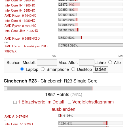
28872 14%
Intel Core i9-14900HX
29352 16%
Intel Core i9-13950HX
29400 16%
AMD Ryzen 9 7940HX
30428 20%
Intel Core i9-13980HX
30804 22%
AMD Ryzen 9 8940HX
31781 26%
Intel Core Ultra 7 255HX
...
38530 53%
AMD Ryzen 9 9955HX3D
max:
107681 326%
AMD Ryzen Threadripper PRO
7995WX
0%
100%
Suchen:
Modell:
Max. Alter:
Jahre
Alle
Laptop
Smartphone
Desktop
Cinebench R23
- Cinebench R23 Single Core
1857 Points
(76%)
1 Einzelwerte im Detail
Vergleichsdiagramm
+
-
ausblenden
74.4 -96%
AMD A10-5745M
...
1824 -2%
Intel Core i7-13620H