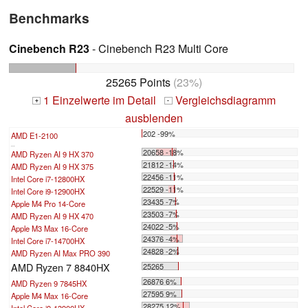
Benchmarks
Cinebench R23
- Cinebench R23 Multi Core
25265 Points
(23%)
1 Einzelwerte im Detail
Vergleichsdiagramm
+
-
ausblenden
202 -99%
AMD E1-2100
...
20658 -18%
AMD Ryzen AI 9 HX 370
21812 -14%
AMD Ryzen AI 9 HX 375
22456 -11%
Intel Core i7-12800HX
22529 -11%
Intel Core i9-12900HX
23435 -7%
Apple M4 Pro 14-Core
23503 -7%
AMD Ryzen AI 9 HX 470
24022 -5%
Apple M3 Max 16-Core
24376 -4%
Intel Core i7-14700HX
24828 -2%
AMD Ryzen AI Max PRO 390
AMD Ryzen 7 8840HX
25265
26876 6%
AMD Ryzen 9 7845HX
27595 9%
Apple M4 Max 16-Core
28275 12%
Intel Core i9-13900HX