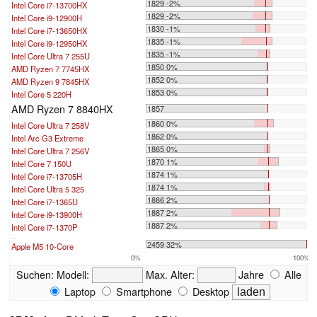
1829 -2%
Intel Core i7-13700HX
1829 -2%
Intel Core i9-12900H
1830 -1%
Intel Core i7-13650HX
1835 -1%
Intel Core i9-12950HX
1835 -1%
Intel Core Ultra 7 255U
1850 0%
AMD Ryzen 7 7745HX
1852 0%
AMD Ryzen 9 7845HX
1853 0%
Intel Core 5 220H
AMD Ryzen 7 8840HX
1857
1860 0%
Intel Core Ultra 7 258V
1862 0%
Intel Arc G3 Extreme
1865 0%
Intel Core Ultra 7 256V
1870 1%
Intel Core 7 150U
1874 1%
Intel Core i7-13705H
1874 1%
Intel Core Ultra 5 325
1886 2%
Intel Core i7-1365U
1887 2%
Intel Core i9-13900H
1887 2%
Intel Core i7-1370P
...
2459 32%
Apple M5 10-Core
0%
100%
Suchen:
Modell:
Max. Alter:
Jahre
Alle
Laptop
Smartphone
Desktop