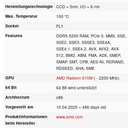
Herstellungstechnologie
CCD = 5nm, I/O = 6 nm
Max. Temperatur
100 °C
Socket
FL1
Features
DDR5-5200 RAM, PCIe 5, MMX, SSE,
SSE2, SSE3, SSSE3, SSE4A,
SSE4.1, SSE4.2, AVX, AVX2, AVX-
512, BMI2, ABM, FMA, ADX, SMEP,
SMAP, SMT, CPB, AES-NI, RDRAND,
RDSEED, SHA, SME
GPU
AMD Radeon 610M
( - 2200 MHz)
64 Bit
64 Bit wird unterstützt
Architecture
x86
Vorgestellt am
10.04.2025
= 486 days old
Produktinformationen
www.amd.com
beim Hersteller