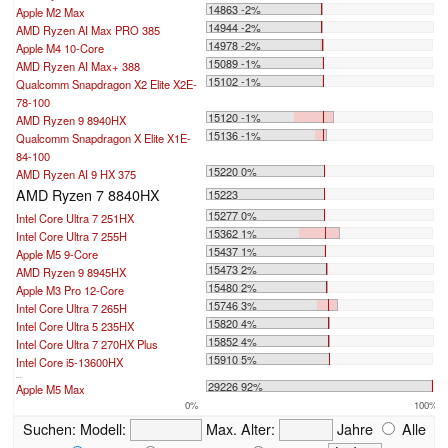
14863 -2%
Apple M2 Max
14944 -2%
AMD Ryzen AI Max PRO 385
14978 -2%
Apple M4 10-Core
15089 -1%
AMD Ryzen AI Max+ 388
15102 -1%
Qualcomm Snapdragon X2 Elite X2E-
78-100
15120 -1%
AMD Ryzen 9 8940HX
15136 -1%
Qualcomm Snapdragon X Elite X1E-
84-100
15220 0%
AMD Ryzen AI 9 HX 375
AMD Ryzen 7 8840HX
15223
15277 0%
Intel Core Ultra 7 251HX
15362 1%
Intel Core Ultra 7 255H
15437 1%
Apple M5 9-Core
15473 2%
AMD Ryzen 9 8945HX
15480 2%
Apple M3 Pro 12-Core
15746 3%
Intel Core Ultra 7 265H
15820 4%
Intel Core Ultra 5 235HX
15852 4%
Intel Core Ultra 7 270HX Plus
15910 5%
Intel Core i5-13600HX
...
29226 92%
Apple M5 Max
0%
100%
Suchen:
Modell:
Max. Alter:
Jahre
Alle