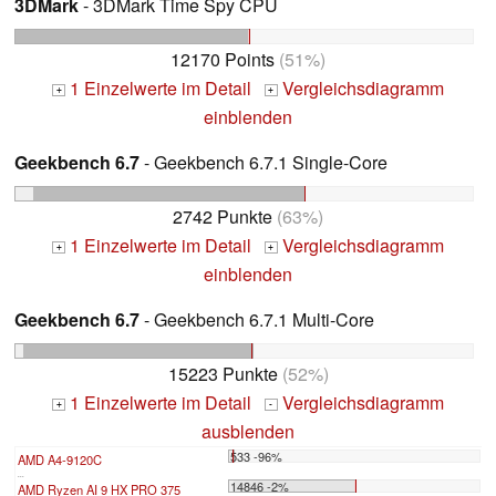
3DMark
- 3DMark Time Spy CPU
12170 Points
(51%)
1 Einzelwerte im Detail
Vergleichsdiagramm
+
+
einblenden
Geekbench 6.7
- Geekbench 6.7.1 Single-Core
2742 Punkte
(63%)
1 Einzelwerte im Detail
Vergleichsdiagramm
+
+
einblenden
Geekbench 6.7
- Geekbench 6.7.1 Multi-Core
15223 Punkte
(52%)
1 Einzelwerte im Detail
Vergleichsdiagramm
+
-
ausblenden
533 -96%
AMD A4-9120C
...
14846 -2%
AMD Ryzen AI 9 HX PRO 375