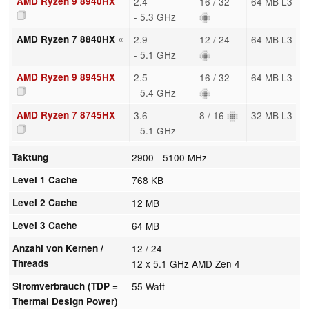
AMD Ryzen 9 8940HX
2.4
16 / 32
64 MB L3
- 5.3 GHz
AMD Ryzen 7 8840HX «
2.9
12 / 24
64 MB L3
- 5.1 GHz
AMD Ryzen 9 8945HX
2.5
16 / 32
64 MB L3
- 5.4 GHz
AMD Ryzen 7 8745HX
3.6
8 / 16
32 MB L3
- 5.1 GHz
Taktung
2900 - 5100 MHz
Level 1 Cache
768 KB
Level 2 Cache
12 MB
Level 3 Cache
64 MB
Anzahl von Kernen /
12 / 24
Threads
12 x 5.1 GHz AMD Zen 4
Stromverbrauch (TDP =
55 Watt
Thermal Design Power)