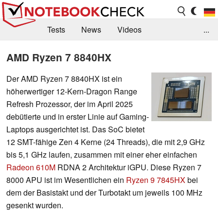
Tests
News
Videos
...
Benchmarks & Tech
Externe Tests
AMD Ryzen 7 8840HX
Kaufberatung
Deals
Suche
Jobs
Der AMD Ryzen 7 8840HX ist ein
höherwertiger 12-Kern-Dragon Range
Forum
Refresh Prozessor, der im April 2025
debütierte und in erster Linie auf Gaming-
Laptops ausgerichtet ist. Das SoC bietet
12 SMT-fähige Zen 4 Kerne (24 Threads), die mit 2,9 GHz
bis 5,1 GHz laufen, zusammen mit einer eher einfachen
Radeon 610M
RDNA 2 Architektur iGPU. Diese Ryzen 7
8000 APU ist im Wesentlichen ein
Ryzen 9 7845HX
bei
dem der Basistakt und der Turbotakt um jeweils 100 MHz
gesenkt wurden.