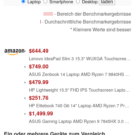
Laptop
Smartphone
Desktop
- Bereich der Benchmarkergebnisse
- Durchschnittliche Benchmarkergebnisse
* Kleinere Werte sind besser
$644.49
Lenovo IdeaPad Slim 3 15.3" WUXGA Touchscreen Laptop, AMD Ryzen 7 8840HS, 16GB RAM 512GB PCIe SSD, Wi-Fi 6 USB-C Backlit Keyboard Webcam, Windows 11 Luna Gray
$749.00
ASUS Zenbook 14 Laptop AMD Ryzen 7 8840HS 16GB Memory 512 GB SSD AMD Radeon 780M
$479.99
HP Lightweight 15.5" FHD IPS Touchscreen Laptop, Ryzen 7 7730U Processor Up to 4.49GHz, 20GB Ram, 512GB SSD, HDMI, Windows 11 OS, Star Silver, Renewed
$251.76
HP Elitebook 745 G6 14" Laptop AMD Ryzen 7 Pro-3700U 16GB 256GB SSD W11P (Renewed)
$1,499.99
ASUS Gaming Laptop AMD Ryzen 9 7845HX 3.0 GHz NVIDIA GeForce RTX 4060 8 GB GDDR6 (Renewed)
Ein oder mehrere Geräte zum Vergleich