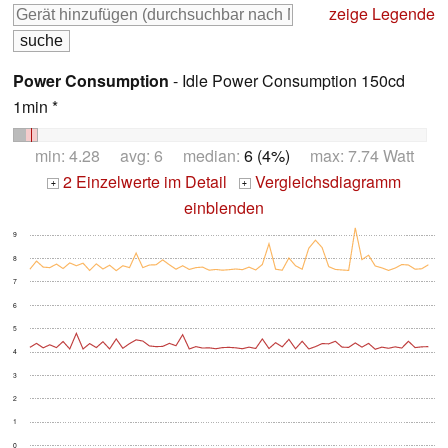
zeige Legende
Power Consumption
- Idle Power Consumption 150cd
1min *
min: 4.28 avg: 6 median:
6 (4%)
max: 7.74 Watt
2 Einzelwerte im Detail
Vergleichsdiagramm
+
+
einblenden
9
8
7
6
5
4
3
2
1
0