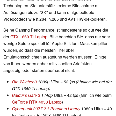
Technologien. Sie unterstützt externe Bildschirme mit
Auflösungen bis zu "8K" und kann einige beliebte
Videocodecs wie h.264, h.265 und AV1 HW-dekodieren.
Seine Gaming Performance ist mindestens so gut wie die
der
GTX 1660 Ti Laptop
. Bitte beachten Sie, dass nur sehr
wenige Spiele speziell für Apple Silizium-Macs kompiliert
wurden, so dass die meisten Titel über
Emulationsschichten ausgeführt werden müssen. Einige
von ihnen werden daher mit visuellen Artefakten
angezeigt oder starten überhaupt nicht.
Die Witcher 3
1080p Ultra = 53 fps (ähnlich wie bei der
GTX 1660 Ti Laptop)
Baldur's Gate 3
1440p
Ultra = 42 fps (ähnlich wie beim
GeForce RTX 4050 Laptop
)
Cyberpunk 2077 2.1 Phantom Liberty
1080p Ultra = 40
fps (nahe an der GTX 1660 Ti Laptop)