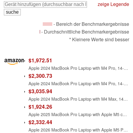
zeige Legende
- Bereich der Benchmarkergebnisse
- Durchschnittliche Benchmarkergebnisse
* Kleinere Werte sind besser
$1,972.51
Apple 2024 MacBook Pro Laptop with M4 Pro, 14‑core CPU, 20‑core GPU: Built for Apple Intelligence, 14.2-inch Liquid Retina XDR Display, 24GB Unified Memory, 1TB SSD Storage; Space Black
$2,300.73
Apple 2024 MacBook Pro Laptop with M4 Pro, 14‑core CPU, 20‑core GPU: Built for Apple Intelligence, 16.2-inch Liquid Retina XDR Display, 24GB Unified Memory, 512GB SSD Storage; Space Black
$3,035.94
Apple 2024 MacBook Pro Laptop with M4 Max, 14‑core CPU, 32‑core GPU: Built for Apple Intelligence, 16.2-inch Liquid Retina XDR Display, 36GB Unified Memory, 1TB SSD Storage; Space Black (Renewed)
$1,924.26
Apple 2025 MacBook Pro Laptop with Apple M5 chip with 10‑core CPU and 10‑core GPU: Built for AI, 14.2-inch Liquid Retina XDR Display, 24GB Unified Memory, 1TB SSD Storage; Space Black
$2,332.44
Apple 2026 MacBook Pro Laptop with Apple M5 Pro chip with 15-core CPU and 16-core GPU: Built for AI, 14.2-inch Liquid Retina XDR Display, 24GB Unified Memory, 1TB SSD, Wi-Fi 7; Space Black