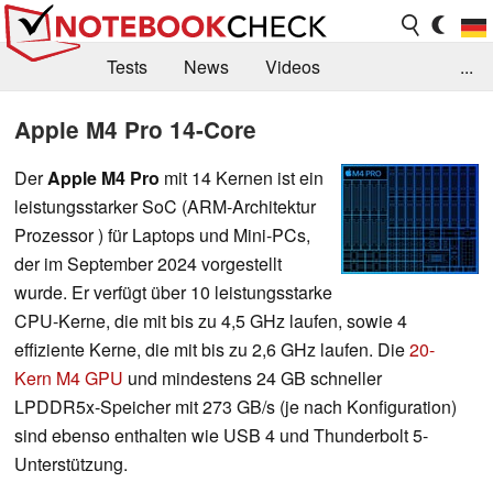
Tests
News
Videos
...
Benchmarks & Tech
Externe Tests
Apple M4 Pro 14-Core
Kaufberatung
Deals
Suche
Jobs
Der
Apple M4 Pro
mit 14 Kernen ist ein
leistungsstarker SoC (ARM-Architektur
Forum
Prozessor ) für Laptops und Mini-PCs,
der im September 2024 vorgestellt
wurde. Er verfügt über 10 leistungsstarke
CPU-Kerne, die mit bis zu 4,5 GHz laufen, sowie 4
effiziente Kerne, die mit bis zu 2,6 GHz laufen. Die
20-
Kern M4 GPU
und mindestens 24 GB schneller
LPDDR5x-Speicher mit 273 GB/s (je nach Konfiguration)
sind ebenso enthalten wie USB 4 und Thunderbolt 5-
Unterstützung.