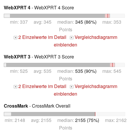
WebXPRT 4
- WebXPRT 4 Score
min: 337 avg: 345 median:
345 (86%)
max: 353
Points
2 Einzelwerte im Detail
Vergleichsdiagramm
+
+
einblenden
WebXPRT 3
- WebXPRT 3 Score
min: 525 avg: 535 median:
535 (90%)
max: 545
Points
2 Einzelwerte im Detail
Vergleichsdiagramm
+
+
einblenden
CrossMark
- CrossMark Overall
min: 2148 avg: 2155 median:
2155 (75%)
max: 2162
Points