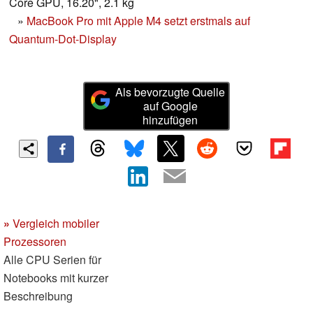
Core GPU, 16.20", 2.1 kg
»
MacBook Pro mit Apple M4 setzt erstmals auf
Quantum-Dot-Display
Als bevorzugte Quelle
auf Google
hinzufügen
»
Vergleich mobiler
Prozessoren
Alle CPU Serien für
Notebooks mit kurzer
Beschreibung