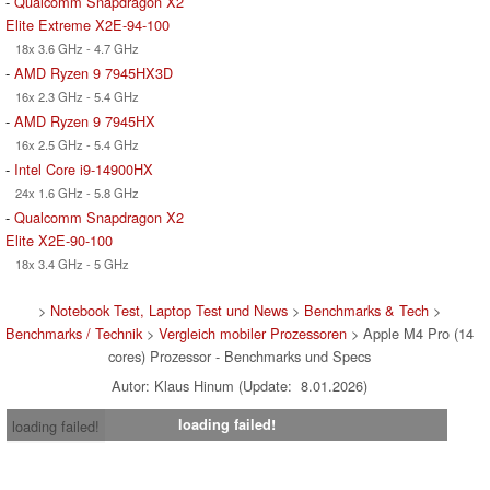
-
Qualcomm Snapdragon X2
Elite Extreme X2E-94-100
18x 3.6 GHz - 4.7 GHz
-
AMD Ryzen 9 7945HX3D
16x 2.3 GHz - 5.4 GHz
-
AMD Ryzen 9 7945HX
16x 2.5 GHz - 5.4 GHz
-
Intel Core i9-14900HX
24x 1.6 GHz - 5.8 GHz
-
Qualcomm Snapdragon X2
Elite X2E-90-100
18x 3.4 GHz - 5 GHz
>
Notebook Test, Laptop Test und News
>
Benchmarks & Tech
>
Benchmarks / Technik
>
Vergleich mobiler Prozessoren
> Apple M4 Pro (14
cores) Prozessor - Benchmarks und Specs
Autor: Klaus Hinum (Update: 8.01.2026)
loading failed!
loading failed!