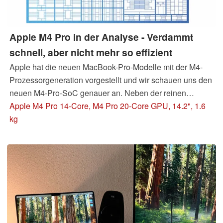
Apple M4 Pro in der Analyse - Verdammt
schnell, aber nicht mehr so effizient
Apple hat die neuen MacBook-Pro-Modelle mit der M4-
Prozessorgeneration vorgestellt und wir schauen uns den
neuen M4-Pro-SoC genauer an. Neben der reinen
Leistung interessiert uns aber auch die Effizienz. Kann
Apple M4 Pro 14-Core, M4 Pro 20-Core GPU, 14.2", 1.6
Apple den Vorsprung gegenüber Qualcomm, AMD und
kg
Intel weiter ausbauen?
Update: Ergebnisse für den M4-
SoC hinzugefügt