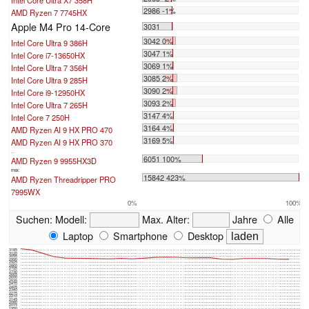
2986 -1%
AMD Ryzen 7 7745HX
Apple M4 Pro 14-Core
3031
3042 0%
Intel Core Ultra 9 386H
3047 1%
Intel Core i7-13650HX
3069 1%
Intel Core Ultra 7 356H
3085 2%
Intel Core Ultra 9 285H
3090 2%
Intel Core i9-12950HX
3093 2%
Intel Core Ultra 7 265H
3147 4%
Intel Core 7 250H
3164 4%
AMD Ryzen AI 9 HX PRO 470
3169 5%
AMD Ryzen AI 9 HX PRO 370
...
6051 100%
AMD Ryzen 9 9955HX3D
max:
15842 423%
AMD Ryzen Threadripper PRO
7995WX
0%
100%
Suchen:
Modell:
Max. Alter:
Jahre
Alle
Laptop
Smartphone
Desktop
3185
3120
3055
2990
2925
2860
2795
2730
2665
2600
2535
2470
2405
2340
2275
2210
2145
2080
2015
1950