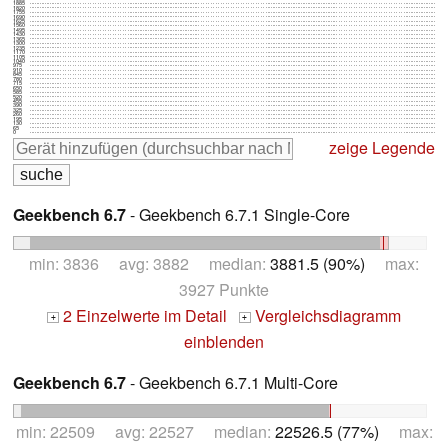
1885
1820
1755
1690
1625
1560
1495
1430
1365
1300
1235
1170
1105
1040
975
910
845
780
715
650
585
520
455
390
325
260
195
130
65
0
zeige Legende
Geekbench 6.7
- Geekbench 6.7.1 Single-Core
min: 3836 avg: 3882 median:
3881.5 (90%)
max:
3927 Punkte
2 Einzelwerte im Detail
Vergleichsdiagramm
+
+
einblenden
Geekbench 6.7
- Geekbench 6.7.1 Multi-Core
min: 22509 avg: 22527 median:
22526.5 (77%)
max: