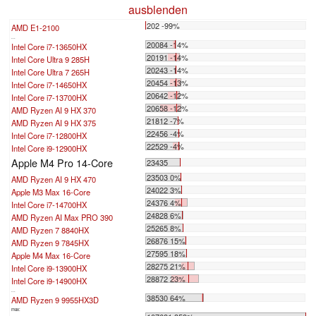
ausblenden
202 -99%
AMD E1-2100
...
20084 -14%
Intel Core i7-13650HX
20191 -14%
Intel Core Ultra 9 285H
20243 -14%
Intel Core Ultra 7 265H
20454 -13%
Intel Core i7-14650HX
20642 -12%
Intel Core i7-13700HX
20658 -12%
AMD Ryzen AI 9 HX 370
21812 -7%
AMD Ryzen AI 9 HX 375
22456 -4%
Intel Core i7-12800HX
22529 -4%
Intel Core i9-12900HX
Apple M4 Pro 14-Core
23435
23503 0%
AMD Ryzen AI 9 HX 470
24022 3%
Apple M3 Max 16-Core
24376 4%
Intel Core i7-14700HX
24828 6%
AMD Ryzen AI Max PRO 390
25265 8%
AMD Ryzen 7 8840HX
26876 15%
AMD Ryzen 9 7845HX
27595 18%
Apple M4 Max 16-Core
28275 21%
Intel Core i9-13900HX
28872 23%
Intel Core i9-14900HX
...
38530 64%
AMD Ryzen 9 9955HX3D
max: