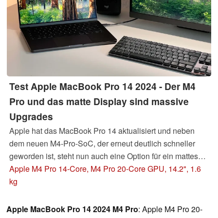
Test Apple MacBook Pro 14 2024 - Der M4
Pro und das matte Display sind massive
Upgrades
Apple hat das MacBook Pro 14 aktualisiert und neben
dem neuen M4-Pro-SoC, der erneut deutlich schneller
geworden ist, steht nun auch eine Option für ein mattes
Display zur Verfügung. Zudem bekommt die Webcam ein
Apple M4 Pro 14-Core, M4 Pro 20-Core GPU, 14.2", 1.6
Upgrade von 2 auf 12 MP und bei den Anschlüssen gibt
kg
es erstmalig Thunderbolt 5.
Update 2: Benchmarks des
kleinen M4 Pro
Apple MacBook Pro 14 2024 M4 Pro
: Apple M4 Pro 20-