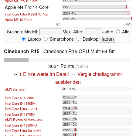
Apple M4 Pro 12-Core
Apple M4 Pro 14-Core
2270
2361 4%
Intel Core Ultra 9 290HX Plus
2459 8%
Apple M5 10-Core
0%
100%
Suchen:
Modell:
Max. Alter:
Jahre
Alle
Laptop
Smartphone
Desktop
Cinebench R15
- Cinebench R15 CPU Multi 64 Bit
3031 Points
(19%)
1 Einzelwerte im Detail
Vergleichsdiagramm
+
-
ausblenden
31 -99%
AMD A4-1200
...
2765 -9%
Intel Core i7-13800H
2821 -7%
Intel Core i9-13905H
2864 -6%
Intel Core Ultra 7 255H
2869 -5%
Intel Core i7-13705H
2872 -5%
AMD Ryzen AI Max+ 388
2894 -5%
Intel Core i5-13500HX
2955 -3%
Intel Core Ultra X9 388H
2963 -2%
Intel Core Ultra X7 358H