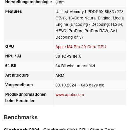
Herstellungstechnologie
3 nm
Features
Unified Memory LPDDR5X-8533 (273
GB/s), 16-Core Neural Engine, Media
Engine (Encoding / Decoding: H.264,
HEVC, ProRes, ProRes RAW, AV1
Decoding only)
GPU
Apple M4 Pro 20-Core GPU
NPU / AI
38 TOPS INT8
64 Bit
64 Bit wird unterstützt
Architecture
ARM
Vorgestellt am
30.10.2024
= 648 days old
Produktinformationen
www.apple.com
beim Hersteller
Benchmarks
Cinebench 2024
- Cinebench 2024 CPU Single Core