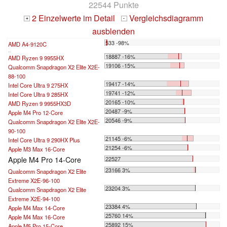
22544 Punkte
2 Einzelwerte im Detail
Vergleichsdiagramm
+
-
ausblenden
533 -98%
AMD A4-9120C
...
18887 -16%
AMD Ryzen 9 9955HX
19106 -15%
Qualcomm Snapdragon X2 Elite X2E-
88-100
19417 -14%
Intel Core Ultra 9 275HX
19741 -12%
Intel Core Ultra 9 285HX
20165 -10%
AMD Ryzen 9 9955HX3D
20487 -9%
Apple M4 Pro 12-Core
20546 -9%
Qualcomm Snapdragon X2 Elite X2E-
90-100
21145 -6%
Intel Core Ultra 9 290HX Plus
21254 -6%
Apple M3 Max 16-Core
Apple M4 Pro 14-Core
22527
23166 3%
Qualcomm Snapdragon X2 Elite
Extreme X2E-96-100
23204 3%
Qualcomm Snapdragon X2 Elite
Extreme X2E-94-100
23384 4%
Apple M4 Max 14-Core
25760 14%
Apple M4 Max 16-Core
25892 15%
Apple M5 Pro 15-Core