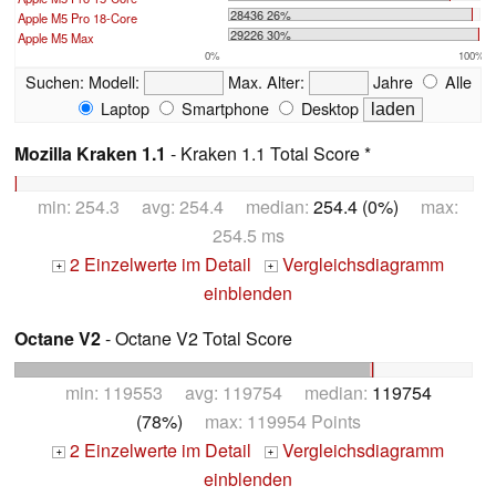
28436 26%
Apple M5 Pro 18-Core
29226 30%
Apple M5 Max
0%
100%
Suchen:
Modell:
Max. Alter:
Jahre
Alle
Laptop
Smartphone
Desktop
Mozilla Kraken 1.1
- Kraken 1.1 Total Score *
min: 254.3 avg: 254.4 median:
254.4 (0%)
max:
254.5 ms
2 Einzelwerte im Detail
Vergleichsdiagramm
+
+
einblenden
Octane V2
- Octane V2 Total Score
min: 119553 avg: 119754 median:
119754
(78%)
max: 119954 Points
2 Einzelwerte im Detail
Vergleichsdiagramm
+
+
einblenden