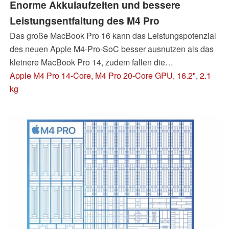
Enorme Akkulaufzeiten und bessere
Leistungsentfaltung des M4 Pro
Das große MacBook Pro 16 kann das Leistungspotenzial
des neuen Apple M4-Pro-SoC besser ausnutzen als das
kleinere MacBook Pro 14, zudem fallen die
Akkulaufzeiten noch einmal deutlich besser aus. Auch
Apple M4 Pro 14-Core, M4 Pro 20-Core GPU, 16.2", 2.1
hier ist das optionale matte Display ein wirklicher Vorteil,
kg
wenn man oft in hellen Umgebungen arbeitet.