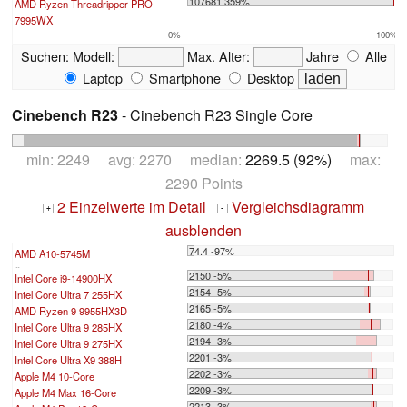
107681 359%
AMD Ryzen Threadripper PRO
7995WX
0%
100%
Suchen:
Modell:
Max. Alter:
Jahre
Alle
Laptop
Smartphone
Desktop
Cinebench R23
- Cinebench R23 Single Core
min: 2249 avg: 2270 median:
2269.5 (92%)
max:
2290 Points
2 Einzelwerte im Detail
Vergleichsdiagramm
+
-
ausblenden
74.4 -97%
AMD A10-5745M
...
2150 -5%
Intel Core i9-14900HX
2154 -5%
Intel Core Ultra 7 255HX
2165 -5%
AMD Ryzen 9 9955HX3D
2180 -4%
Intel Core Ultra 9 285HX
2194 -3%
Intel Core Ultra 9 275HX
2201 -3%
Intel Core Ultra X9 388H
2202 -3%
Apple M4 10-Core
2209 -3%
Apple M4 Max 16-Core
2213 -3%