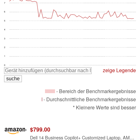
7
6
5
4
3
2
1
0
zeige Legende
- Bereich der Benchmarkergebnisse
- Durchschnittliche Benchmarkergebnisse
* Kleinere Werte sind besser
$799.00
Dell 14 Business Copilot+ Customized Laptop, AMD Ryzen AI 5 330, 14" FHD+ 1920×1200, 16GB-64GB DDR5, 512GB-4TB SSD,Backlit Keyboard, HDMI, FHD RGB Camera, Type-C, Wi-Fi 6, Windows 11 Pro, Silver