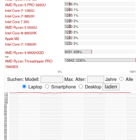
1196 0%
AMD Ryzen 5 PRO 5650U
1203 1%
Intel Core i7-1260U
1205 1%
Intel Core i7-9850H
1220 2%
Intel Core 7 350
1220 2%
AMD Ryzen 5 5500U
1220 2%
Intel Core i9-8950HK
1222 3%
Apple M2
1232 3%
Intel Core i7-10850H
...
6051 408%
AMD Ryzen 9 9955HX3D
max:
15842 1230%
AMD Ryzen Threadripper PRO
7995WX
0%
100%
Suchen:
Modell:
Max. Alter:
Jahre
Alle
Laptop
Smartphone
Desktop
1175
1150
1125
1100
1075
1050
1025
1000
975
950
925
900
875
850
825
800
775
750
725
700
675
650
625
600
575
550
525
500
475
450
425
400
375