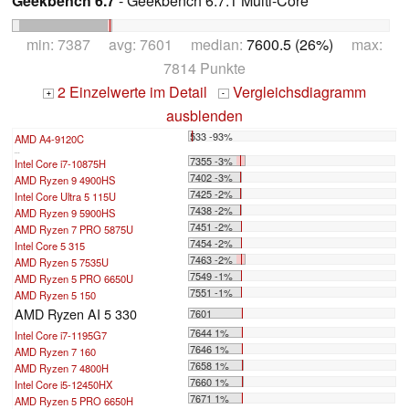
Geekbench 6.7
- Geekbench 6.7.1 Multi-Core
min: 7387 avg: 7601 median:
7600.5 (26%)
max:
7814 Punkte
2 Einzelwerte im Detail
Vergleichsdiagramm
+
-
ausblenden
533 -93%
AMD A4-9120C
...
7355 -3%
Intel Core i7-10875H
7402 -3%
AMD Ryzen 9 4900HS
7425 -2%
Intel Core Ultra 5 115U
7438 -2%
AMD Ryzen 9 5900HS
7451 -2%
AMD Ryzen 7 PRO 5875U
7454 -2%
Intel Core 5 315
7463 -2%
AMD Ryzen 5 7535U
7549 -1%
AMD Ryzen 5 PRO 6650U
7551 -1%
AMD Ryzen 5 150
AMD Ryzen AI 5 330
7601
7644 1%
Intel Core i7-1195G7
7646 1%
AMD Ryzen 7 160
7658 1%
AMD Ryzen 7 4800H
7660 1%
Intel Core i5-12450HX
7671 1%
AMD Ryzen 5 PRO 6650H