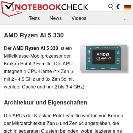
Tests
News
Videos
...
Benchmarks & Tech
Externe Tests
AMD Ryzen AI 5 330
Kaufberatung
Deals
Suche
Jobs
Der
AMD Ryzen AI 5 330
ist ein
Mittelklasse-Mobilprozessor der
Forum
Krakan Point 2 Familie. Die APU
integriert 4 CPU-Kerne (1x Zen 5
mit 2 - 4,5 GHz und 3x Zen 5c mit
weniger Cache und nur 2 bis 3,4 GHz).
Architektur und Eigenschaften
Die APUs der Krackan Point-Familie werden von Kernen
der Mikroarchitektur Zen 5 und Zen 5c angetrieben, die
sich in separaten Clustern befinden, wobei letzterer eine