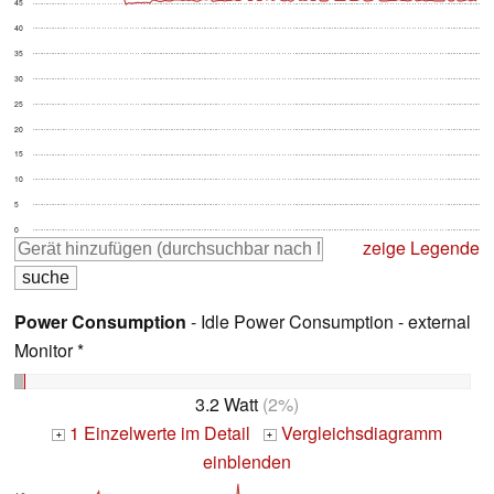
45
40
35
30
25
20
15
10
5
0
zeige Legende
Power Consumption
- Idle Power Consumption - external
Monitor *
3.2 Watt
(2%)
1 Einzelwerte im Detail
Vergleichsdiagramm
+
+
einblenden