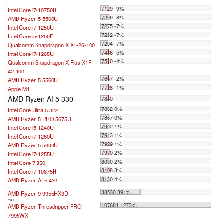
...
7129 -9%
Intel Core i7-10750H
7209 -8%
AMD Ryzen 5 5500U
7275 -7%
Intel Core i7-1250U
7282 -7%
Intel Core i5-1250P
7294 -7%
Qualcomm Snapdragon X X1-26-100
7486 -5%
Intel Core i7-1265U
7510 -4%
Qualcomm Snapdragon X Plus X1P-
42-100
7667 -2%
AMD Ryzen 5 5560U
7728 -1%
Apple M1
AMD Ryzen AI 5 330
7840
7862 0%
Intel Core Ultra 5 322
7867 0%
AMD Ryzen 5 PRO 5675U
7902 1%
Intel Core i5-1240U
7913 1%
Intel Core i7-1260U
7929 1%
AMD Ryzen 5 5600U
7970 2%
Intel Core i7-1255U
8030 2%
Intel Core 7 350
8108 3%
Intel Core i7-10875H
8130 4%
AMD Ryzen AI 5 430
...
38530 391%
AMD Ryzen 9 9955HX3D
max:
107681 1273%
AMD Ryzen Threadripper PRO
7995WX