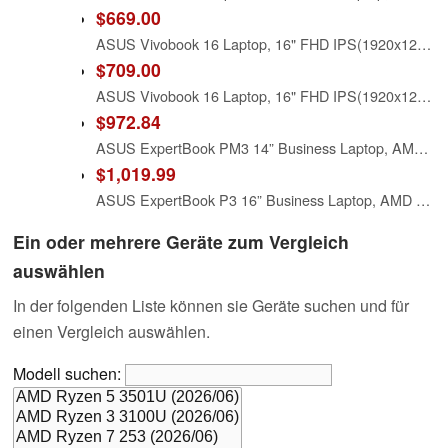
$669.00
ASUS Vivobook 16 Laptop, 16" FHD IPS(1920x1200) LED Display, AMD Ryzen AI 5 330, Copilot+ PC, 16GB DDR5 RAM, 512GB SSD, HDMI, Quiet Blue, Windows 11 Home, TWE Accessories
$709.00
ASUS Vivobook 16 Laptop, 16" FHD IPS(1920x1200) LED Display, AMD Ryzen AI 5 330, Copilot+ PC, 16GB DDR5 RAM, 1TB SSD, HDMI, Quiet Blue, Windows 11 Home, TWE Accessories
$972.84
ASUS ExpertBook PM3 14” Business Laptop, AMD Ryzen AI5 330 Processor, 16GB RAM, 512GB SSD, WiFi 7, Windows 11 Pro, Misty Grey, PM3406CKA-XS54
$1,019.99
ASUS ExpertBook P3 16” Business Laptop, AMD Ryzen AI5 330 PProcessor, 16GB RAM, 512GB SSD, WiFi 7, Windows 11 Pro, Misty Grey, PM3606CKA-XS54
Ein oder mehrere Geräte zum Vergleich
auswählen
In der folgenden Liste können sie Geräte suchen und für
einen Vergleich auswählen.
Modell suchen: