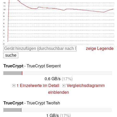
12
11
10
9
8
7
6
5
4
3
2
1
0
zeige Legende
TrueCrypt
- TrueCrypt Serpent
0.6 GB/s
(17%)
1 Einzelwerte im Detail
Vergleichsdiagramm
+
+
einblenden
TrueCrypt
- TrueCrypt Twofish
1 GB/s
(17%)