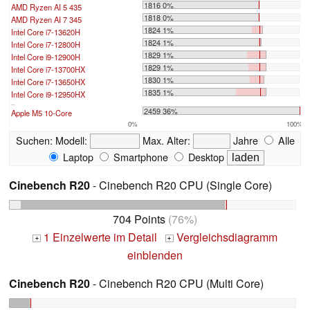
1816 0%
AMD Ryzen AI 5 435
1818 0%
AMD Ryzen AI 7 345
1824 1%
Intel Core i7-13620H
1824 1%
Intel Core i7-12800H
1829 1%
Intel Core i9-12900H
1829 1%
Intel Core i7-13700HX
1830 1%
Intel Core i7-13650HX
1835 1%
Intel Core i9-12950HX
...
2459 36%
Apple M5 10-Core
0%
100%
Suchen:
Modell:
Max. Alter:
Jahre
Alle
Laptop
Smartphone
Desktop
Cinebench R20
- Cinebench R20 CPU (Single Core)
704 Points
(76%)
1 Einzelwerte im Detail
Vergleichsdiagramm
+
+
einblenden
Cinebench R20
- Cinebench R20 CPU (Multi Core)