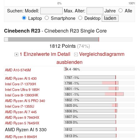
0%
100%
Suchen:
Modell:
Max. Alter:
Jahre
Alle
Laptop
Smartphone
Desktop
Cinebench R23
- Cinebench R23 Single Core
1812 Points
(74%)
1 Einzelwerte im Detail
Vergleichsdiagramm
+
-
ausblenden
74.4 -96%
AMD A10-5745M
...
1797 -1%
AMD Ryzen AI 5 430
1798 -1%
Intel Core i7-13700H
1801 -1%
Intel Core Ultra 9 185H
1801 -1%
Intel Core i9-13900HK
1802 -1%
AMD Ryzen AI 5 PRO 340
1805 0%
Intel Core i7-1355U
1806 0%
AMD Ryzen AI 7 445
1807 0%
AMD Ryzen 9 7940HX
1809 0%
AMD Ryzen 5 7645HX
AMD Ryzen AI 5 330
1812
1813 0%
AMD Ryzen 9 8945H