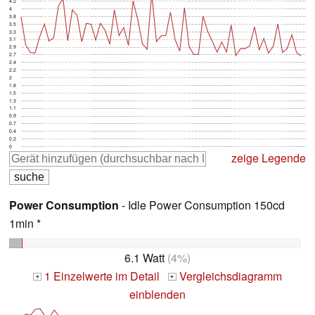
4.2
4
3.8
3.5
3.3
3.1
2.9
2.7
2.4
2.2
2
1.8
1.5
1.3
1.1
0.9
0.7
0.4
0.2
0
zeige Legende
Power Consumption
- Idle Power Consumption 150cd
1min *
6.1 Watt
(4%)
1 Einzelwerte im Detail
Vergleichsdiagramm
+
+
einblenden