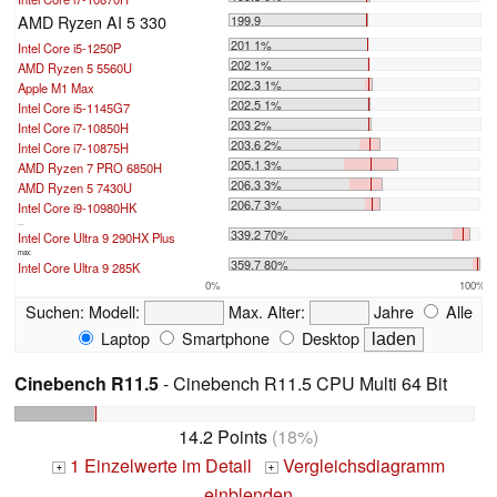
AMD Ryzen AI 5 330
199.9
201 1%
Intel Core i5-1250P
202 1%
AMD Ryzen 5 5560U
202.3 1%
Apple M1 Max
202.5 1%
Intel Core i5-1145G7
203 2%
Intel Core i7-10850H
203.6 2%
Intel Core i7-10875H
205.1 3%
AMD Ryzen 7 PRO 6850H
206.3 3%
AMD Ryzen 5 7430U
206.7 3%
Intel Core i9-10980HK
...
339.2 70%
Intel Core Ultra 9 290HX Plus
max:
359.7 80%
Intel Core Ultra 9 285K
0%
100%
Suchen:
Modell:
Max. Alter:
Jahre
Alle
Laptop
Smartphone
Desktop
Cinebench R11.5
- Cinebench R11.5 CPU Multi 64 Bit
14.2 Points
(18%)
1 Einzelwerte im Detail
Vergleichsdiagramm
+
+
einblenden