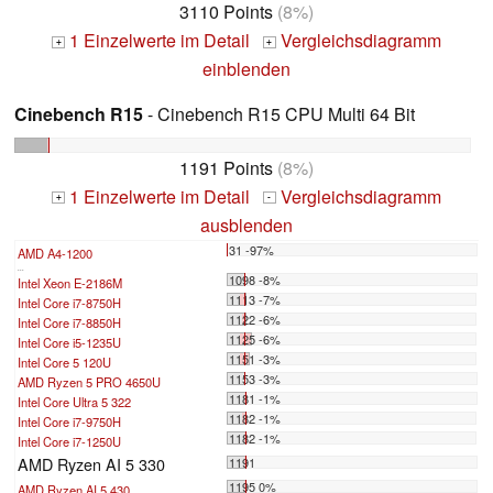
3110 Points
(8%)
1 Einzelwerte im Detail
Vergleichsdiagramm
+
+
einblenden
Cinebench R15
- Cinebench R15 CPU Multi 64 Bit
1191 Points
(8%)
1 Einzelwerte im Detail
Vergleichsdiagramm
+
-
ausblenden
31 -97%
AMD A4-1200
...
1098 -8%
Intel Xeon E-2186M
1113 -7%
Intel Core i7-8750H
1122 -6%
Intel Core i7-8850H
1125 -6%
Intel Core i5-1235U
1151 -3%
Intel Core 5 120U
1153 -3%
AMD Ryzen 5 PRO 4650U
1181 -1%
Intel Core Ultra 5 322
1182 -1%
Intel Core i7-9750H
1182 -1%
Intel Core i7-1250U
AMD Ryzen AI 5 330
1191
1195 0%
AMD Ryzen AI 5 430