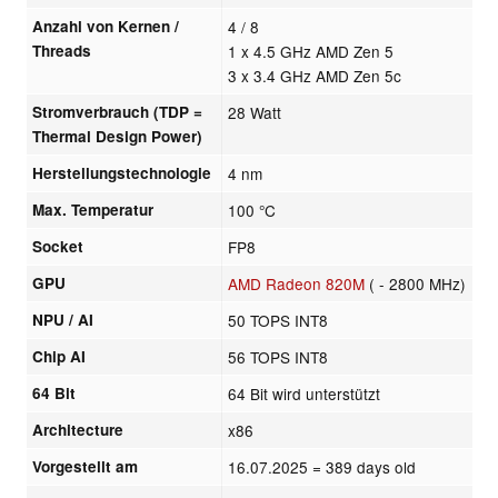
Anzahl von Kernen /
4 / 8
Threads
1 x 4.5 GHz AMD Zen 5
3 x 3.4 GHz AMD Zen 5c
Stromverbrauch (TDP =
28 Watt
Thermal Design Power)
Herstellungstechnologie
4 nm
Max. Temperatur
100 °C
Socket
FP8
GPU
AMD Radeon 820M
( - 2800 MHz)
NPU / AI
50 TOPS INT8
Chip AI
56 TOPS INT8
64 Bit
64 Bit wird unterstützt
Architecture
x86
Vorgestellt am
16.07.2025
= 389 days old