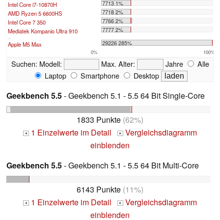
7713 1%
Intel Core i7-10870H
7718 2%
AMD Ryzen 5 6600HS
7766 2%
Intel Core 7 350
7777 2%
Mediatek Kompanio Ultra 910
...
29226 285%
Apple M5 Max
0%
100%
Suchen:
Modell:
Max. Alter:
Jahre
Alle
Laptop
Smartphone
Desktop
Geekbench 5.5
- Geekbench 5.1 - 5.5 64 Bit Single-Core
1833 Punkte
(62%)
1 Einzelwerte im Detail
Vergleichsdiagramm
+
+
einblenden
Geekbench 5.5
- Geekbench 5.1 - 5.5 64 Bit Multi-Core
6143 Punkte
(11%)
1 Einzelwerte im Detail
Vergleichsdiagramm
+
+
einblenden