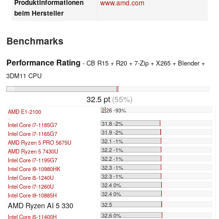
Produktinformationen
www.amd.com
beim Hersteller
Benchmarks
Performance Rating
- CB R15 + R20 + 7-Zip + X265 + Blender +
3DM11 CPU
32.5 pt
(55%)
2.26 -93%
AMD E1-2100
...
31.8 -2%
Intel Core i7-1185G7
31.9 -2%
Intel Core i7-1165G7
32.1 -1%
AMD Ryzen 5 PRO 5675U
32.2 -1%
AMD Ryzen 5 7430U
32.2 -1%
Intel Core i7-1195G7
32.3 -1%
Intel Core i9-10980HK
32.3 -1%
Intel Core i5-1240U
32.4 0%
Intel Core i7-1260U
32.4 0%
Intel Core i9-10885H
AMD Ryzen AI 5 330
32.5
32.6 0%
Intel Core i5-11400H