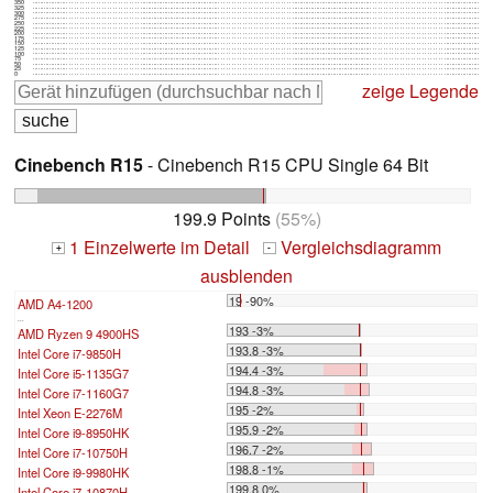
350
325
300
275
250
225
200
175
150
125
100
75
50
25
0
zeige Legende
Cinebench R15
- Cinebench R15 CPU Single 64 Bit
199.9 Points
(55%)
1 Einzelwerte im Detail
Vergleichsdiagramm
+
-
ausblenden
19 -90%
AMD A4-1200
...
193 -3%
AMD Ryzen 9 4900HS
193.8 -3%
Intel Core i7-9850H
194.4 -3%
Intel Core i5-1135G7
194.8 -3%
Intel Core i7-1160G7
195 -2%
Intel Xeon E-2276M
195.9 -2%
Intel Core i9-8950HK
196.7 -2%
Intel Core i7-10750H
198.8 -1%
Intel Core i9-9980HK
199.8 0%
Intel Core i7-10870H