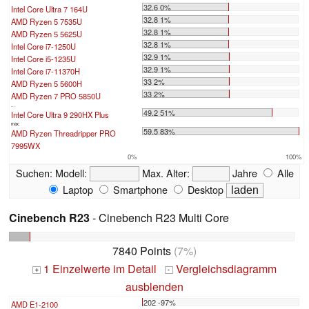
32.6 0%
Intel Core Ultra 7 164U
32.8 1%
AMD Ryzen 5 7535U
32.8 1%
AMD Ryzen 5 5625U
32.8 1%
Intel Core i7-1250U
32.9 1%
Intel Core i5-1235U
32.9 1%
Intel Core i7-11370H
33 2%
AMD Ryzen 5 5600H
33 2%
AMD Ryzen 7 PRO 5850U
...
49.2 51%
Intel Core Ultra 9 290HX Plus
max:
59.5 83%
AMD Ryzen Threadripper PRO
7995WX
0%
100%
Suchen:
Modell:
Max. Alter:
Jahre
Alle
Laptop
Smartphone
Desktop
Cinebench R23
- Cinebench R23 Multi Core
7840 Points
(7%)
1 Einzelwerte im Detail
Vergleichsdiagramm
+
-
ausblenden
202 -97%
AMD E1-2100