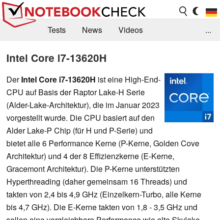
Tests
News
Videos
...
Benchmarks & Tech
Externe Tests
Intel Core i7-13620H
Kaufberatung
Deals
Suche
Jobs
Der
Intel Core i7-13620H
ist eine High-End-
CPU auf Basis der Raptor Lake-H Serie
Forum
(Alder-Lake-Architektur), die im Januar 2023
vorgestellt wurde. Die CPU basiert auf den
Alder Lake-P Chip
(für H und P-Serie) und
bietet alle 6 Performance Kerne (P-Kerne, Golden Cove
Architektur) und 4 der 8 Effizienzkerne (E-Kerne,
Gracemont Architektur). Die P-Kerne unterstützten
Hyperthreading (daher gemeinsam 16 Threads) und
takten von 2,4 bis 4,9 GHz (Einzelkern-Turbo, alle Kerne
bis 4,7 GHz). Die E-Kerne takten von 1,8 - 3,5 GHz und
sollen eine vergleichbare Performance wie alte Skylake