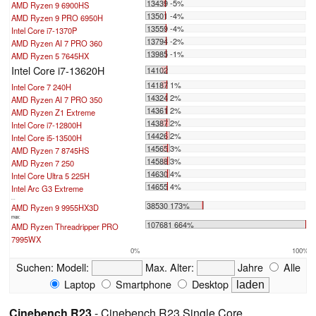
13439 -5%
AMD Ryzen 9 6900HS
13501 -4%
AMD Ryzen 9 PRO 6950H
13559 -4%
Intel Core i7-1370P
13794 -2%
AMD Ryzen AI 7 PRO 360
13985 -1%
AMD Ryzen 5 7645HX
Intel Core i7-13620H
14102
14187 1%
Intel Core 7 240H
14324 2%
AMD Ryzen AI 7 PRO 350
14361 2%
AMD Ryzen Z1 Extreme
14387 2%
Intel Core i7-12800H
14426 2%
Intel Core i5-13500H
14565 3%
AMD Ryzen 7 8745HS
14588 3%
AMD Ryzen 7 250
14630 4%
Intel Core Ultra 5 225H
14655 4%
Intel Arc G3 Extreme
...
38530 173%
AMD Ryzen 9 9955HX3D
max:
107681 664%
AMD Ryzen Threadripper PRO
7995WX
0%
100%
Suchen:
Modell:
Max. Alter:
Jahre
Alle
Laptop
Smartphone
Desktop
Cinebench R23
- Cinebench R23 Single Core