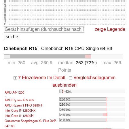
950
900
850
800
750
700
650
600
550
500
450
400
350
300
250
200
150
100
50
0
zeige Legende
Cinebench R15
- Cinebench R15 CPU Single 64 Bit
min: 250 avg: 260.9 median:
263 (72%)
max: 269
Points
7 Einzelwerte im Detail
Vergleichsdiagramm
+
-
ausblenden
19 -93%
AMD A4-1200
...
260 0%
AMD Ryzen AI 5 435
260 0%
AMD Ryzen 9 PRO 6950H
260 0%
Intel Core i7-12800HX
260 0%
Intel Core i7-12800H
260 0%
Qualcomm Snapdragon X2 Plus X2P-
64-100