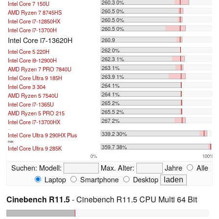
260.3 0%
Intel Core 7 150U
260.5 0%
AMD Ryzen 7 8745HS
260.5 0%
Intel Core i7-12850HX
260.5 0%
Intel Core i7-13700H
Intel Core i7-13620H
260.9
262 0%
Intel Core 5 220H
262.3 1%
Intel Core i9-12900H
263 1%
AMD Ryzen 7 PRO 7840U
263.9 1%
Intel Core Ultra 9 185H
264 1%
Intel Core 3 304
264 1%
AMD Ryzen 5 7540U
265 2%
Intel Core i7-1365U
265.5 2%
AMD Ryzen 5 PRO 215
267 2%
Intel Core i7-13700HX
...
339.2 30%
Intel Core Ultra 9 290HX Plus
max:
359.7 38%
Intel Core Ultra 9 285K
0%
100%
Suchen:
Modell:
Max. Alter:
Jahre
Alle
Laptop
Smartphone
Desktop
Cinebench R11.5
- Cinebench R11.5 CPU Multi 64 Bit