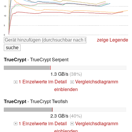
15
10
5
0
zeige Legende
TrueCrypt
- TrueCrypt Serpent
1.3 GB/s
(38%)
1 Einzelwerte im Detail
Vergleichsdiagramm
+
+
einblenden
TrueCrypt
- TrueCrypt Twofish
2.3 GB/s
(40%)
1 Einzelwerte im Detail
Vergleichsdiagramm
+
+
einblenden