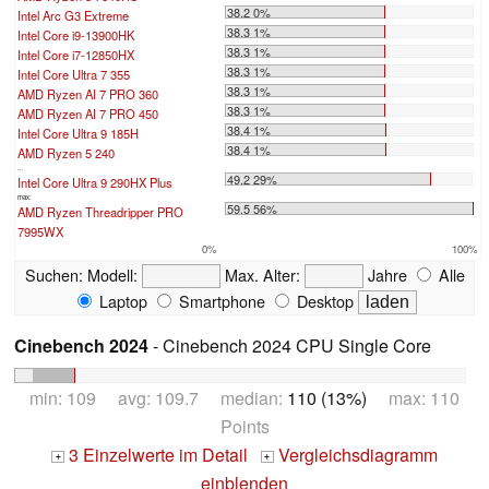
38.2 0%
Intel Arc G3 Extreme
38.3 1%
Intel Core i9-13900HK
38.3 1%
Intel Core i7-12850HX
38.3 1%
Intel Core Ultra 7 355
38.3 1%
AMD Ryzen AI 7 PRO 360
38.3 1%
AMD Ryzen AI 7 PRO 450
38.4 1%
Intel Core Ultra 9 185H
38.4 1%
AMD Ryzen 5 240
...
49.2 29%
Intel Core Ultra 9 290HX Plus
max:
59.5 56%
AMD Ryzen Threadripper PRO
7995WX
0%
100%
Suchen:
Modell:
Max. Alter:
Jahre
Alle
Laptop
Smartphone
Desktop
Cinebench 2024
- Cinebench 2024 CPU Single Core
min: 109 avg: 109.7 median:
110 (13%)
max: 110
Points
3 Einzelwerte im Detail
Vergleichsdiagramm
+
+
einblenden