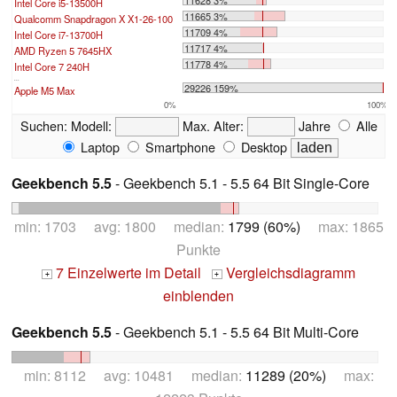
11628 3%
Intel Core i5-13500H
11665 3%
Qualcomm Snapdragon X X1-26-100
11709 4%
Intel Core i7-13700H
11717 4%
AMD Ryzen 5 7645HX
11778 4%
Intel Core 7 240H
...
29226 159%
Apple M5 Max
0%
100%
Suchen:
Modell:
Max. Alter:
Jahre
Alle
Laptop
Smartphone
Desktop
Geekbench 5.5
- Geekbench 5.1 - 5.5 64 Bit Single-Core
min: 1703 avg: 1800 median:
1799 (60%)
max: 1865
Punkte
7 Einzelwerte im Detail
Vergleichsdiagramm
+
+
einblenden
Geekbench 5.5
- Geekbench 5.1 - 5.5 64 Bit Multi-Core
min: 8112 avg: 10481 median:
11289 (20%)
max: