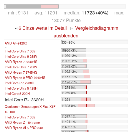
min: 9131 avg: 11291 median:
11723 (40%)
max:
13077 Punkte
6 Einzelwerte im Detail
Vergleichsdiagramm
+
-
ausblenden
533 -95%
AMD A4-9120C
...
10960 -3%
Intel Core Ultra 7 365
11050 -2%
Intel Core Ultra 9 288V
11062 -2%
AMD Ryzen 7 8840HS
11073 -2%
Intel Core Ultra 7 268V
11092 -2%
AMD Ryzen 7 8745HS
11157 -1%
AMD Ryzen 9 PRO 7940HS
11196 -1%
Intel Core i7-12700H
11278 0%
Intel Core Ultra 5 125H
11280 0%
Intel Core 5 220H
Intel Core i7-13620H
11291
11303 0%
Qualcomm Snapdragon X Plus X1P-
42-100
11377 1%
Intel Core Ultra 7 355
11404 1%
AMD Ryzen Z1 Extreme
11432 1%
AMD Ryzen AI 5 PRO 340