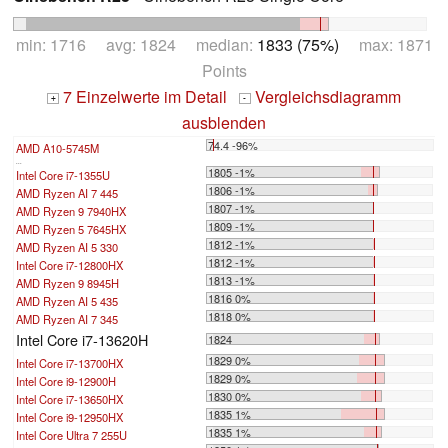
min: 1716 avg: 1824 median:
1833 (75%)
max: 1871
Points
7 Einzelwerte im Detail
Vergleichsdiagramm
+
-
ausblenden
74.4 -96%
AMD A10-5745M
...
1805 -1%
Intel Core i7-1355U
1806 -1%
AMD Ryzen AI 7 445
1807 -1%
AMD Ryzen 9 7940HX
1809 -1%
AMD Ryzen 5 7645HX
1812 -1%
AMD Ryzen AI 5 330
1812 -1%
Intel Core i7-12800HX
1813 -1%
AMD Ryzen 9 8945H
1816 0%
AMD Ryzen AI 5 435
1818 0%
AMD Ryzen AI 7 345
Intel Core i7-13620H
1824
1829 0%
Intel Core i7-13700HX
1829 0%
Intel Core i9-12900H
1830 0%
Intel Core i7-13650HX
1835 1%
Intel Core i9-12950HX
1835 1%
Intel Core Ultra 7 255U