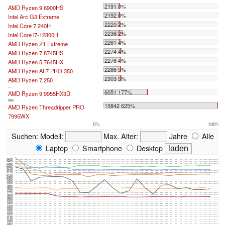
2191 0%
AMD Ryzen 9 6900HS
2192 0%
Intel Arc G3 Extreme
2220 2%
Intel Core 7 240H
2236 2%
Intel Core i7-12800H
2261 4%
AMD Ryzen Z1 Extreme
2274 4%
AMD Ryzen 7 8745HS
2276 4%
AMD Ryzen 5 7645HX
2286 5%
AMD Ryzen AI 7 PRO 350
2303 5%
AMD Ryzen 7 250
...
6051 177%
AMD Ryzen 9 9955HX3D
max:
15842 625%
AMD Ryzen Threadripper PRO
7995WX
0%
100%
Suchen:
Modell:
Max. Alter:
Jahre
Alle
Laptop
Smartphone
Desktop
2450
2400
2350
2300
2250
2200
2150
2100
2050
2000
1950
1900
1850
1800
1750
1700
1650
1600
1550
1500
1450
1400
1350
1300
1250
1200
1150
1100
1050
1000