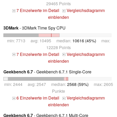
29465 Points
7 Einzelwerte im Detail
Vergleichsdiagramm
+
+
einblenden
3DMark
- 3DMark Time Spy CPU
min: 7713 avg: 10495 median:
10616 (45%)
max:
12228 Points
7 Einzelwerte im Detail
Vergleichsdiagramm
+
+
einblenden
Geekbench 6.7
- Geekbench 6.7.1 Single-Core
min: 2444 avg: 2547 median:
2568 (59%)
max: 2605
Punkte
6 Einzelwerte im Detail
Vergleichsdiagramm
+
+
einblenden
Geekbench 6.7
- Geekbench 6.7.1 Multi-Core