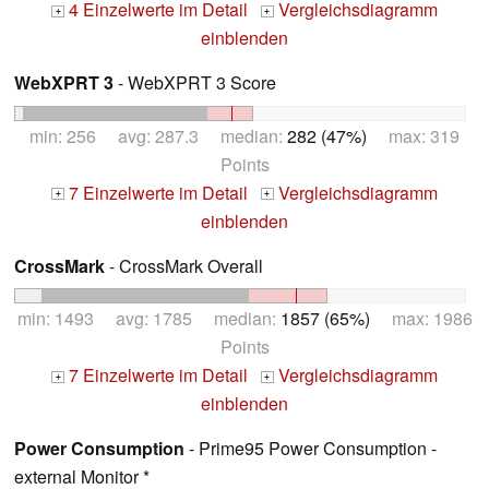
4 Einzelwerte im Detail
Vergleichsdiagramm
+
+
einblenden
WebXPRT 3
- WebXPRT 3 Score
min: 256 avg: 287.3 median:
282 (47%)
max: 319
Points
7 Einzelwerte im Detail
Vergleichsdiagramm
+
+
einblenden
CrossMark
- CrossMark Overall
min: 1493 avg: 1785 median:
1857 (65%)
max: 1986
Points
7 Einzelwerte im Detail
Vergleichsdiagramm
+
+
einblenden
Power Consumption
- Prime95 Power Consumption -
external Monitor *