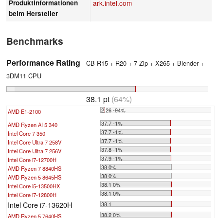
Produktinformationen
ark.intel.com
beim Hersteller
Benchmarks
Performance Rating
- CB R15 + R20 + 7-Zip + X265 + Blender +
3DM11 CPU
38.1 pt
(64%)
2.26 -94%
AMD E1-2100
...
37.7 -1%
AMD Ryzen AI 5 340
37.7 -1%
Intel Core 7 350
37.7 -1%
Intel Core Ultra 7 258V
37.8 -1%
Intel Core Ultra 7 256V
37.9 -1%
Intel Core i7-12700H
38 0%
AMD Ryzen 7 8840HS
38 0%
AMD Ryzen 5 8645HS
38.1 0%
Intel Core i5-13500HX
38.1 0%
Intel Core i7-12800H
Intel Core i7-13620H
38.1
38.2 0%
AMD Ryzen 5 7640HS