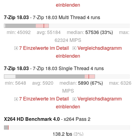
einblenden
7-Zip 18.03
- 7-Zip 18.03 Multi Thread 4 runs
min: 45092 avg: 55184 median:
57536 (33%)
max:
62324 MIPS
7 Einzelwerte im Detail
Vergleichsdiagramm
+
+
einblenden
7-Zip 18.03
- 7-Zip 18.03 Single Thread 4 runs
min: 5648 avg: 5920 median:
5890 (67%)
max: 6326
MIPS
7 Einzelwerte im Detail
Vergleichsdiagramm
+
+
einblenden
X264 HD Benchmark 4.0
- x264 Pass 2
138.2 fps
(3%)