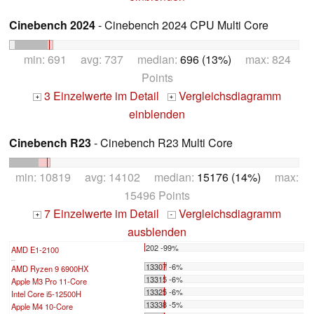
Cinebench 2024
- Cinebench 2024 CPU Multi Core
min: 691 avg: 737 median:
696 (13%)
max: 824
Points
3 Einzelwerte im Detail
Vergleichsdiagramm
+
+
einblenden
Cinebench R23
- Cinebench R23 Multi Core
min: 10819 avg: 14102 median:
15176 (14%)
max:
15496 Points
7 Einzelwerte im Detail
Vergleichsdiagramm
+
-
ausblenden
202 -99%
AMD E1-2100
...
13307 -6%
AMD Ryzen 9 6900HX
13315 -6%
Apple M3 Pro 11-Core
13325 -6%
Intel Core i5-12500H
13338 -5%
Apple M4 10-Core