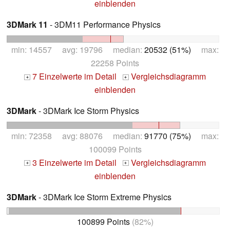
einblenden
3DMark 11
- 3DM11 Performance Physics
min: 14557 avg: 19796 median:
20532 (51%)
max:
22258 Points
7 Einzelwerte im Detail
Vergleichsdiagramm
+
+
einblenden
3DMark
- 3DMark Ice Storm Physics
min: 72358 avg: 88076 median:
91770 (75%)
max:
100099 Points
3 Einzelwerte im Detail
Vergleichsdiagramm
+
+
einblenden
3DMark
- 3DMark Ice Storm Extreme Physics
100899 Points
(82%)