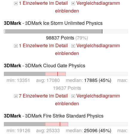
1 Einzelwerte im Detail
Vergleichsdiagramm
+
+
einblenden
3DMark
- 3DMark Ice Storm Unlimited Physics
98837 Points
(79%)
1 Einzelwerte im Detail
Vergleichsdiagramm
+
+
einblenden
3DMark
- 3DMark Cloud Gate Physics
min: 13351 avg: 17080 median:
17885 (45%)
max:
19637 Points
7 Einzelwerte im Detail
Vergleichsdiagramm
+
+
einblenden
3DMark
- 3DMark Fire Strike Standard Physics
min: 19126 avg: 25333 median:
25096 (45%)
max: