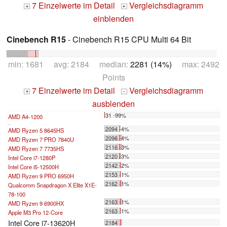
7 Einzelwerte im Detail
Vergleichsdiagramm
+
+
einblenden
Cinebench R15
- Cinebench R15 CPU Multi 64 Bit
min: 1681 avg: 2184 median:
2281 (14%)
max: 2492
Points
7 Einzelwerte im Detail
Vergleichsdiagramm
+
-
ausblenden
31 -99%
AMD A4-1200
...
2094 -4%
AMD Ryzen 5 8645HS
2096 -4%
AMD Ryzen 7 PRO 7840U
2116 -3%
AMD Ryzen 7 7735HS
2120 -3%
Intel Core i7-1280P
2142 -2%
Intel Core i5-12500H
2153 -1%
AMD Ryzen 9 PRO 6950H
2162 -1%
Qualcomm Snapdragon X Elite X1E-
78-100
2163 -1%
AMD Ryzen 9 6900HX
2163 -1%
Apple M3 Pro 12-Core
Intel Core i7-13620H
2184