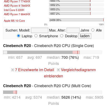
1850 1%
AMD Ryzen 7 7745HX
1852 2%
AMD Ryzen 9 7845HX
1853 2%
Intel Core 5 220H
1857 2%
AMD Ryzen 7 8840HX
...
2459 35%
Apple M5 10-Core
0%
100%
Suchen:
Modell:
Max. Alter:
Jahre
Alle
Laptop
Smartphone
Desktop
Cinebench R20
- Cinebench R20 CPU (Single Core)
min: 657 avg: 697 median:
700 (76%)
max: 719
Points
7 Einzelwerte im Detail
Vergleichsdiagramm
+
+
einblenden
Cinebench R20
- Cinebench R20 CPU (Multi Core)
min: 4214 avg: 5374 median:
5626 (14%)
max: 5905
Points