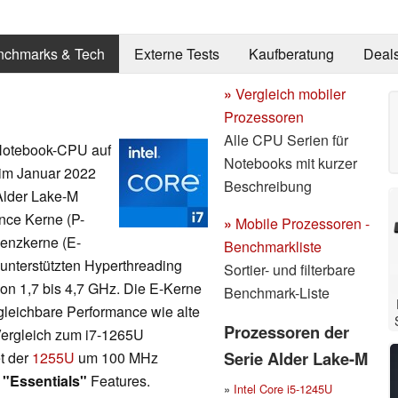
nchmarks & Tech
Externe Tests
Kaufberatung
Deal
»
Vergleich mobiler
Prozessoren
Alle CPU Serien für
 Notebook-CPU auf
Notebooks mit kurzer
 im Januar 2022
Beschreibung
 Alder Lake-M
ance Kerne (P-
»
Mobile Prozessoren -
ienzkerne (E-
Benchmarkliste
 unterstützten Hyperthreading
Sortier- und filterbare
on 1,7 bis 4,7 GHz. Die E-Kerne
Benchmark-Liste
rgleichbare Performance wie alte
Prozessoren der
 Vergleich zum i7-1265U
Serie Alder Lake-M
t der
1255U
um 100 MHz
 "Essentials"
Features.
»
Intel Core i5-1245U