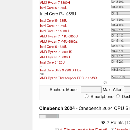
34.3 0%
AMD Ryzen 7 5800H
34.3 0%
Intel Core i5-1245U
Intel Core i7-1255U
34.3
34.4 0%
Intel Core i5-1335U
34.4 0%
Intel Core i7-1265U
34.5 1%
Intel Core i7-11800H
34.5 1%
AMD Ryzen 7 PRO 6850U
34.5 1%
AMD Ryzen 7 PRO 6860Z
34.6 1%
Intel Core i5-1345U
34.6 1%
AMD Ryzen 7 6800HS
34.7 1%
AMD Ryzen 7 6800U
34.9 2%
Intel Core 5 120U
...
49.2 43%
Intel Core Ultra 9 290HX Plus
max:
59.5 73%
AMD Ryzen Threadripper PRO 7995WX
0%
Suchen:
Modell:
Max. Alter:
Smartphone
Desk
Cinebench 2024
- Cinebench 2024 CPU Si
98.7 Points
(1
1 Einzelwerte im Detail
Vergle