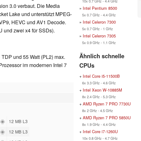
10x 0.7 GHz - 4.4 GHz
sion 3.0 verbaut. Die Media
»
Intel Pentium 8500
ocket Lake und unterstützt MPEG-
5x 0.7 GHz - 4.4 GHz
 VP9, HEVC und AV1 Decode.
»
Intel Celeron 7300
5x 0.7 GHz - 1 GHz
PU und zwei x4 für SSDs).
»
Intel Celeron 7305
5x 0.9 GHz - 1.1 GHz
Ähnlich schnelle
1) TDP und 55 Watt (PL2) max.
CPUs
Prozessor im modernen Intel 7
+
Intel Core i5-11500B
6x 3.3 GHz - 4.6 GHz
+
Intel Xeon W-10885M
8x 2.4 GHz - 5.3 GHz
+
AMD Ryzen 7 PRO 7730U
8x 2 GHz - 4.5 GHz
+
AMD Ryzen 7 PRO 5850U
12 MB L3
8x 1.9 GHz - 4.4 GHz
+
Intel Core i7-1260U
12 MB L3
10x 0.8 GHz - 4.7 GHz