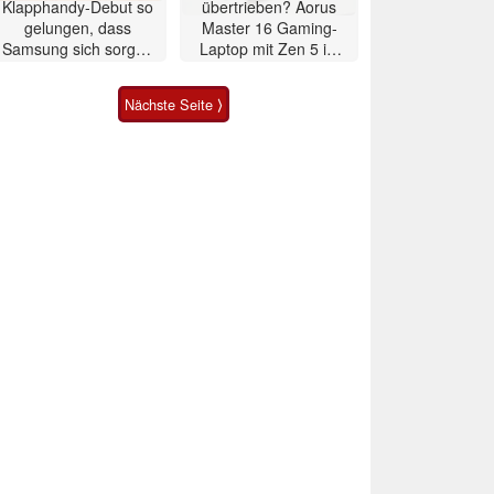
Klapphandy-Debut so
übertrieben? Aorus
gelungen, dass
Master 16 Gaming-
Samsung sich sorgen
Laptop mit Zen 5 im
muss? – Razr Fold
Test
Smartphone im Test
Nächste Seite ⟩