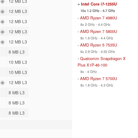
12 MB L3
»
Intel Core i7-1255U
10x 1.2 GHz - 4.7 GHz
12 MB L3
-
AMD Ryzen 7 4980U
12 MB L3
8x 2 GHz - 4.4 GHz
-
AMD Ryzen 7 5800U
12 MB L3
8x 1.9 GHz - 4.4 GHz
12 MB L3
-
AMD Ryzen 5 7535U
8 MB L3
6x 2.9 GHz - 4.55 GHz
-
Qualcomm Snapdragon X
10 MB L3
Plus X1P-46-100
8x - 4 GHz
10 MB L3
-
AMD Ryzen 7 5700U
12 MB L3
8x 1.8 GHz - 4.3 GHz
8 MB L3
8 MB L3
8 MB L3