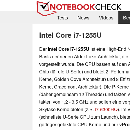
Tests
News
Videos
Be
Intel Core i7-1255U
Der
Intel Core i7-1255U
ist eine High-End
Basis der neuen Alder-Lake-Architektur, die
vorgestellt wurde. Die CPU basiert auf den
Chip
(für die U-Serie) und bietet 2 Perform
Kerne, Golden Cove Architektur) und 8 Effiz
Kerne, Gracemont Architektur). Die P-Kerne
(daher gemeinsam 12 Threads) und takten v
takten von 1,2 - 3,5 GHz und sollen eine ve
Skylake Kerne bieten (z.B.
i7-6300HQ
). Im
(schnellste U-Serie CPU zum Launch), biete
geringer getaktete CPU Kerne und nur
vPro