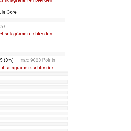
lti Core
%)
ichsdiagramm einblenden
e
5 (8%)
max: 9628 Points
ichsdiagramm ausblenden