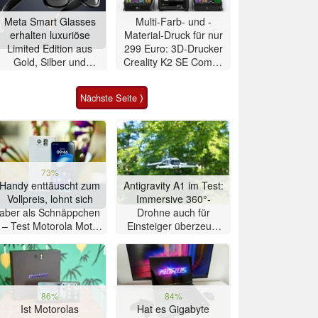
Meta Smart Glasses
Multi-Farb- und -
erhalten luxuriöse
Material-Druck für nur
Limited Edition aus
299 Euro: 3D-Drucker
Gold, Silber und
Creality K2 SE Combo
Alligator-Leder
zum
Schnäppchenpreis
Nächste Seite ⟩
73%
Handy enttäuscht zum
Antigravity A1 im Test:
Vollpreis, lohnt sich
Immersive 360°-
aber als Schnäppchen
Drohne auch für
– Test Motorola Moto
Einsteiger überzeugt
G47 Smartphone
mit Einschränkungen
86%
84%
Ist Motorolas
Hat es Gigabyte