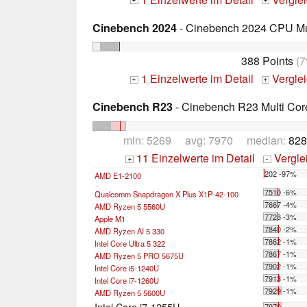
+
+
Cinebench 2024
- Cinebench 2024 CPU Mu
388 Points
(7
1 Einzelwerte im Detail
Vergle
+
+
Cinebench R23
- Cinebench R23 Multi Cor
min: 5269 avg: 7970 median:
828
11 Einzelwerte im Detail
Vergle
+
-
202 -97%
AMD E1-2100
...
7510 -6%
Qualcomm Snapdragon X Plus X1P-42-100
7667 -4%
AMD Ryzen 5 5560U
7728 -3%
Apple M1
7840 -2%
AMD Ryzen AI 5 330
7862 -1%
Intel Core Ultra 5 322
7867 -1%
AMD Ryzen 5 PRO 5675U
7902 -1%
Intel Core i5-1240U
7913 -1%
Intel Core i7-1260U
7929 -1%
AMD Ryzen 5 5600U
Intel Core i7-1255U
7970