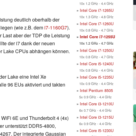
10x 1.2 GHz - 4.4 GHz
»
Intel Core i7-1265U
10x 1.3 GHz - 4.8 GHz
istung deutlich oberhalb der
»
Intel Core i7-1260U
 liegen (wie z.B. dem
i7-1160G7
).
10x 0.8 GHz - 4.7 GHz
er Last aber der TDP die Leistung
»
Intel Core i7-1255U
llte der i7 dank der neuen
10x 1.2 GHz - 4.7 GHz
»
Intel Core i7-1250U
iger Lake CPUs abhängen können.
10x 0.8 GHz - 4.7 GHz
»
Intel Core i5-1240U
10x 0.8 GHz - 4.4 GHz
lder Lake eine Intel Xe
»
Intel Core i5-1235U
10x 0.9 GHz - 4.4 GHz
lle 96 EUs aktiviert und takten
»
Intel Pentium 8505
5x 0.9 GHz - 4.4 GHz
»
Intel Core i3-1210U
6x 0.7 GHz - 4.4 GHz
»
Intel Core i3-1215U
 WiFi 6E und Thunderbolt 4 (4x)
6x 0.9 GHz - 4.4 GHz
oller unterstützt DDR5-4800,
»
Intel Core i5-1230U
7. Der integrierte Gaussian