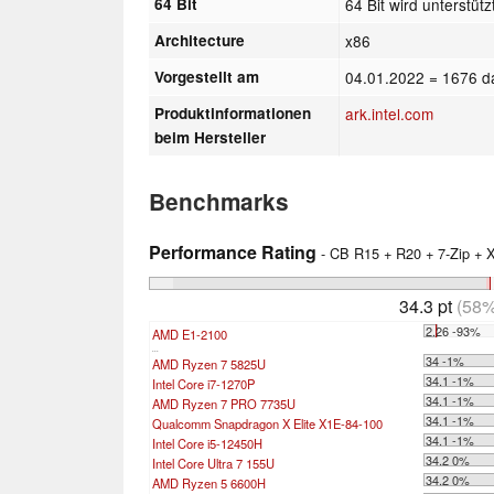
64 Bit
64 Bit wird unterstütz
Architecture
x86
Vorgestellt am
04.01.2022
= 1676 d
Produktinformationen
ark.intel.com
beim Hersteller
Benchmarks
Performance Rating
- CB R15 + R20 + 7-Zip +
34.3 pt
(58%
2.26 -93%
AMD E1-2100
...
34 -1%
AMD Ryzen 7 5825U
34.1 -1%
Intel Core i7-1270P
34.1 -1%
AMD Ryzen 7 PRO 7735U
34.1 -1%
Qualcomm Snapdragon X Elite X1E-84-100
34.1 -1%
Intel Core i5-12450H
34.2 0%
Intel Core Ultra 7 155U
34.2 0%
AMD Ryzen 5 6600H