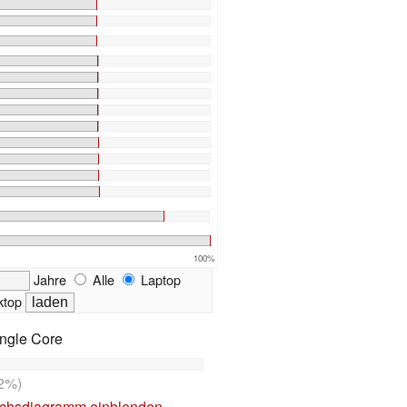
100%
Jahre
Alle
Laptop
top
ngle Core
2%)
ichsdiagramm einblenden