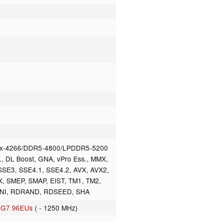
x-4266/DDR5-4800/LPDDR5-5200
r., DL Boost, GNA, vPro Ess., MMX,
SSE3, SSE4.1, SSE4.2, AVX, AVX2,
, SMEP, SMAP, EIST, TM1, TM2,
S-NI, RDRAND, RDSEED, SHA
cs G7 96EUs
( - 1250 MHz)