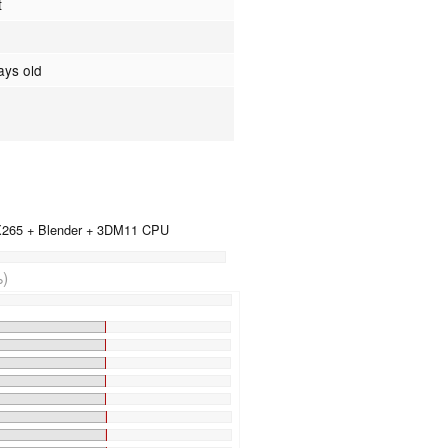
t
ays old
 X265 + Blender + 3DM11 CPU
)