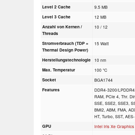
Level 2 Cache
9.5 MB
Level 3 Cache
12 MB
Anzahl von Kernen /
10 / 12
Threads
Stromverbrauch (TDP =
15 Watt
Thermal Design Power)
Herstellungstechnologie
10 nm
Max. Temperatur
100 °C
Socket
BGA1744
Features
DDR4-3200/LPDDR4
RAM, PCIe 4, Thr. Di
SSE, SSE2, SSE3, S
BMI2, ABM, FMA, ADX
HT, Turbo, SST, AE
GPU
Intel Iris Xe Graphi