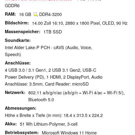
GDDR6
RAM
16 GB
, DDR4-3200
Bildschirm
14.00 Zoll 16:10, 2880 x 1800 Pixel, OLED, 90 Hz
Massenspeicher
1TB SSD
Soundkarte
Intel Alder Lake-P PCH - cAVS (Audio, Voice,
Speech)
Anschlüsse
4 USB 3.0 / 3.1 Gen1, 2 USB 3.1 Gen2, USB-C
Power Delivery (PD), 1 HDMI, 2 DisplayPort, Audio
Anschlüsse: 3.5mm, Card Reader: microSD
Netzwerk
802.11 a/b/g/n/ac (a/b/g/n = Wi-Fi 4/ac = Wi-Fi 5/),
Bluetooth 5.0
Abmessungen
Höhe x Breite x Tiefe (in mm): 18.4 x 313.5 x 224.2
Akku
51 Wh Lithium-Polymer, 3-cell
Betriebssystem
Microsoft Windows 11 Home