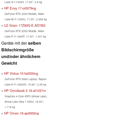
Lake i5-11400H, 17.30", 2.6 kg
HP Envy 17-cr0079ng
GeForce RTX 2050 Mobile, Alder
Lake-M i7-1255U, 17.30", 2.556 kg
LG Gram 17Z90Q-E.AD78G
GeForce RTX 2050 Mobile, Alder
Lake-P i7-1260P, 17.00", 1.407 kg
Geräte mit der
selben
Bildschirmgröße
und/oder ähnlichem
Gewicht
HP Victus 15-fa2000ng
GeForce RTX 5060 Laptop, Raptor
Lake-H i7-13620H, 15.60", 2.29 kg
HP Omnibook 5 16-af1037nr
Graphics 4-Core iGPU (Arrow Lake),
Arrow Lake Ultra 7 255U, 16.00",
1.716 kg
HP Omen 16-ap0000ng