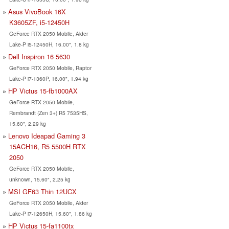
Asus VivoBook 16X
K3605ZF, i5-12450H
GeForce RTX 2050 Mobile, Alder
Lake-P i5-12450H, 16.00", 1.8 kg
Dell Inspiron 16 5630
GeForce RTX 2050 Mobile, Raptor
Lake-P i7-1360P, 16.00", 1.94 kg
HP Victus 15-fb1000AX
GeForce RTX 2050 Mobile,
Rembrandt (Zen 3+) R5 7535HS,
15.60", 2.29 kg
Lenovo Ideapad Gaming 3
15ACH16, R5 5500H RTX
2050
GeForce RTX 2050 Mobile,
unknown, 15.60", 2.25 kg
MSI GF63 Thin 12UCX
GeForce RTX 2050 Mobile, Alder
Lake-P i7-12650H, 15.60", 1.86 kg
HP Victus 15-fa1100tx