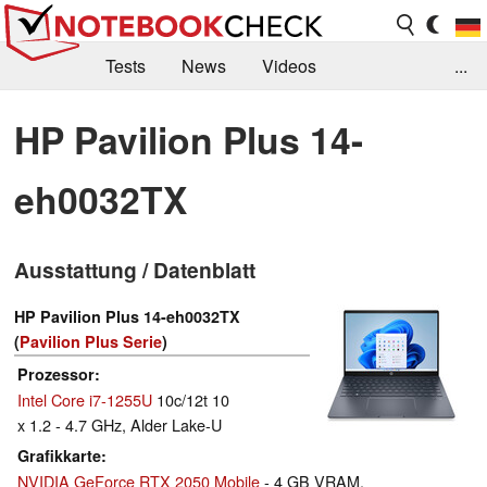
Tests
News
Videos
...
Benchmarks & Tech
Externe Tests
HP Pavilion Plus 14-
Kaufberatung
Deals
Suche
Jobs
eh0032TX
Forum
Ausstattung / Datenblatt
HP Pavilion Plus 14-eh0032TX
(
Pavilion Plus Serie
)
Prozessor
Intel Core i7-1255U
10c/12t 10
x 1.2 - 4.7 GHz, Alder Lake-U
Grafikkarte
NVIDIA GeForce RTX 2050 Mobile
- 4 GB VRAM,