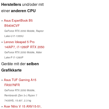
Herstellers
und/oder mit
einer
anderen CPU
Asus ExpertBook B5
B5404CVF
GeForce RTX 2050 Mobile, Raptor
Lake-U i7-1355U
Lenovo Ideapad 5 Pro
14IAP7, i7-1260P RTX 2050
GeForce RTX 2050 Mobile, Alder
Lake-P i7-1260P
Geräte mit der
selben
Grafikkarte
Asus TUF Gaming A15
FA507NFR
GeForce RTX 2050 Mobile,
Rembrandt (Zen 3+) Ryzen 7
7435HS, 15.60", 2.3 kg
Acer Nitro V 15 ANV15-51,