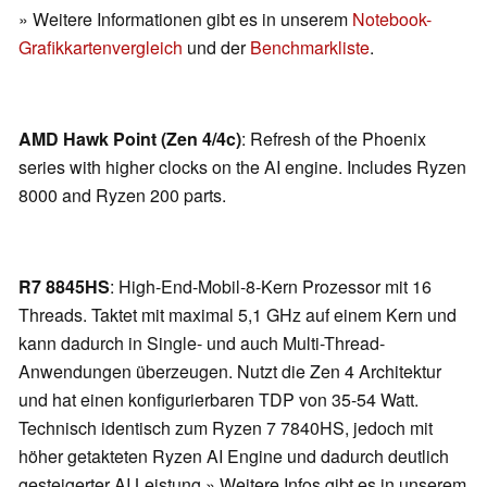
» Weitere Informationen gibt es in unserem
Notebook-
Grafikkartenvergleich
und der
Benchmarkliste
.
AMD Hawk Point (Zen 4/4c)
: Refresh of the Phoenix
series with higher clocks on the AI engine. Includes Ryzen
8000 and Ryzen 200 parts.
R7 8845HS
: High-End-Mobil-8-Kern Prozessor mit 16
Threads. Taktet mit maximal 5,1 GHz auf einem Kern und
kann dadurch in Single- und auch Multi-Thread-
Anwendungen überzeugen. Nutzt die Zen 4 Architektur
und hat einen konfigurierbaren TDP von 35-54 Watt.
Technisch identisch zum Ryzen 7 7840HS, jedoch mit
höher getakteten Ryzen AI Engine und dadurch deutlich
gesteigerter AI Leistung.» Weitere Infos gibt es in unserem