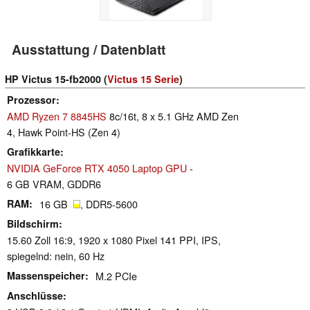
Ausstattung / Datenblatt
HP Victus 15-fb2000 (
Victus 15 Serie
)
Prozessor
AMD Ryzen 7 8845HS
8c/16t, 8 x 5.1 GHz AMD Zen
4, Hawk Point-HS (Zen 4)
Grafikkarte
NVIDIA GeForce RTX 4050 Laptop GPU
-
6 GB VRAM, GDDR6
RAM
16 GB
, DDR5-5600
Bildschirm
15.60 Zoll 16:9, 1920 x 1080 Pixel 141 PPI, IPS,
spiegelnd: nein, 60 Hz
Massenspeicher
M.2 PCIe
Anschlüsse