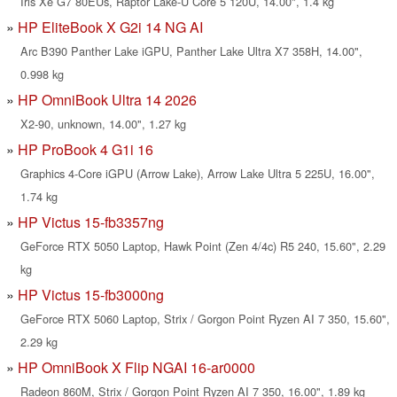
Iris Xe G7 80EUs, Raptor Lake-U Core 5 120U, 14.00", 1.4 kg
HP EliteBook X G2i 14 NG AI
Arc B390 Panther Lake iGPU, Panther Lake Ultra X7 358H, 14.00",
0.998 kg
HP OmniBook Ultra 14 2026
X2-90, unknown, 14.00", 1.27 kg
HP ProBook 4 G1i 16
Graphics 4-Core iGPU (Arrow Lake), Arrow Lake Ultra 5 225U, 16.00",
1.74 kg
HP Victus 15-fb3357ng
GeForce RTX 5050 Laptop, Hawk Point (Zen 4/4c) R5 240, 15.60", 2.29
kg
HP Victus 15-fb3000ng
GeForce RTX 5060 Laptop, Strix / Gorgon Point Ryzen AI 7 350, 15.60",
2.29 kg
HP OmniBook X Flip NGAI 16-ar0000
Radeon 860M, Strix / Gorgon Point Ryzen AI 7 350, 16.00", 1.89 kg