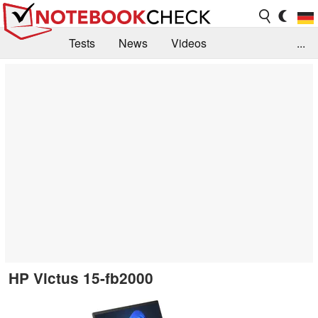
Tests
News
Videos
...
Benchmarks & Tech
Externe Tests
Kaufberatung
Deals
Suche
Jobs
Forum
HP Victus 15-fb2000