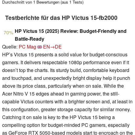
Durchschnitt von
1
Bewertungen (aus
1
Tests)
Testberichte für das HP Victus 15-fb2000
HP Victus 15 (2025) Review: Budget-Friendly and
70%
Battle-Ready
Quelle:
PC Mag
EN→DE
HP’s Victus 15 presents a solid value for budget-conscious
gamers. It delivers respectable 1080p performance even if it
doesn’t top the charts. Its sturdy build, comfortable keyboard
and touchpad, and unexpectedly bright display help it punch
above its price class, particularly when on sale. While the
Acer Nitro V 15 edges ahead in gaming power, the still-
capable Victus counters with a brighter screen and, at least in
this configuration, greater storage capacity for similar money.
Catching it on sale is key to the HP Victus 15 being a
compelling option for budget-minded PC gamers, especially
as GeForce RTX 5050-based models start to encroach on the