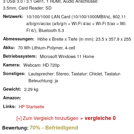
3 USB 3.0 / 3.1 Gen1, 1 HDMI, Audio Anschlüsse:
3.5mm, Card Reader: SD
Netzwerk
10/100/1000 LAN Card (10/100/1000MBit/s), 802.11
a/b/g/n/ac/ax (a/b/g/n = Wi-Fi 4/ac = Wi-Fi 5/ax = Wi-
Fi 6/), Bluetooth 5.3
Abmessungen
Höhe x Breite x Tiefe (in mm): 23.5 x 357.9 x 255
Akku
70 Wh Lithium-Polymer, 4-cell
Betriebssystem
Microsoft Windows 11 Home
Kamera
Webcam: HD 720p
Sonstiges
Lautsprecher: Stereo, Tastatur: Chiclet, Tastatur-
Beleuchtung: ja
Gewicht
2.29 kg
Amazon
Links
HP Startseite
» vergleiche
0
[+] Zum Vergleich hinzufügen
70%
- Befriedigend
Bewertung: