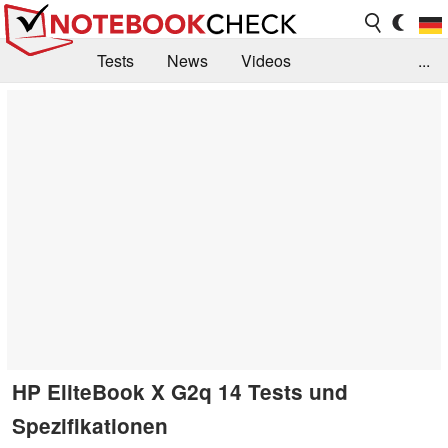
Tests
News
Videos
...
Benchmarks & Tech
Externe Tests
Kaufberatung
Deals
Suche
Jobs
Forum
HP EliteBook X G2q 14 Tests und
Spezifikationen