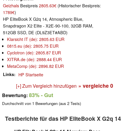
Geizhals
Bestpreis
2805.63€
(Historischer Bestpreis:
1789€
)
HP EliteBook X G2q 14, Atmospheric Blue,
Snapdragon X2 Elite - X2E-90-100, 32GB RAM,
512GB SSD, DE (DL9Z3ET#ABD)
Klarsicht IT (de): 2805.63 EUR
0815.eu (de): 2805.75 EUR
Cyclotron (de): 2805.87 EUR
XITRA.de (de): 2888.44 EUR
MetaComp (de): 2896.82 EUR
Links
HP Startseite
» vergleiche
0
[+] Zum Vergleich hinzufügen
83%
- Gut
Bewertung:
Durchschnitt von
1
Bewertungen (aus
2
Tests)
Testberichte für das HP EliteBook X G2q 14