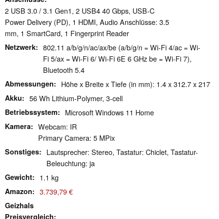
2 USB 3.0 / 3.1 Gen1, 2 USB4 40 Gbps, USB-C
Power Delivery (PD), 1 HDMI, Audio Anschlüsse: 3.5
mm, 1 SmartCard, 1 Fingerprint Reader
Netzwerk
802.11 a/​b/​g/​n/​ac/​ax/​be (a/b/g/n = Wi-Fi 4/ac = Wi-
Fi 5/ax = Wi-Fi 6/ Wi-Fi 6E 6 GHz be = Wi-Fi 7),
Bluetooth 5.4
Abmessungen
Höhe x Breite x Tiefe (in mm): 1.4 x 312.7 x 217
Akku
56 Wh Lithium-Polymer, 3-cell
Betriebssystem
Microsoft Windows 11 Home
Kamera
Webcam: IR
Primary Camera: 5 MPix
Sonstiges
Lautsprecher: Stereo, Tastatur: Chiclet, Tastatur-
Beleuchtung: ja
Gewicht
1.1 kg
Amazon
3.739,79 €
Geizhals
Preisvergleich