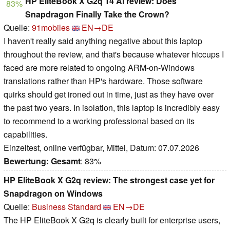
HP EliteBook X G2q 14 AI review: Does
83%
Snapdragon Finally Take the Crown?
Quelle:
91mobiles
EN→DE
I haven't really said anything negative about this laptop
throughout the review, and that's because whatever hiccups I
faced are more related to ongoing ARM-on-Windows
translations rather than HP's hardware. Those software
quirks should get ironed out in time, just as they have over
the past two years. In isolation, this laptop is incredibly easy
to recommend to a working professional based on its
capabilities.
Einzeltest, online verfügbar, Mittel, Datum: 07.07.2026
Bewertung:
Gesamt
: 83%
HP EliteBook X G2q review: The strongest case yet for
Snapdragon on Windows
Quelle:
Business Standard
EN→DE
The HP EliteBook X G2q is clearly built for enterprise users,