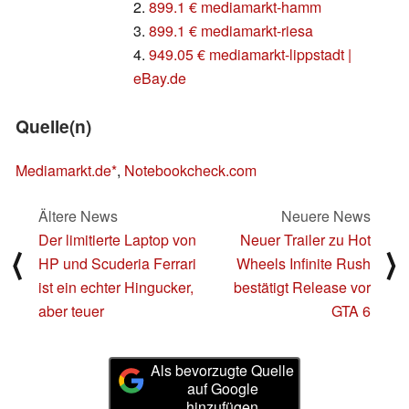
2.
899.1 € mediamarkt-hamm
3.
899.1 € mediamarkt-riesa
4.
949.05 € mediamarkt-lippstadt |
eBay.de
Quelle(n)
Mediamarkt.de
,
Notebookcheck.com
Ältere News
Neuere News
Der limitierte Laptop von
Neuer Trailer zu Hot
⟨
⟩
HP und Scuderia Ferrari
Wheels Infinite Rush
ist ein echter Hingucker,
bestätigt Release vor
aber teuer
GTA 6
Als bevorzugte Quelle
auf Google
hinzufügen