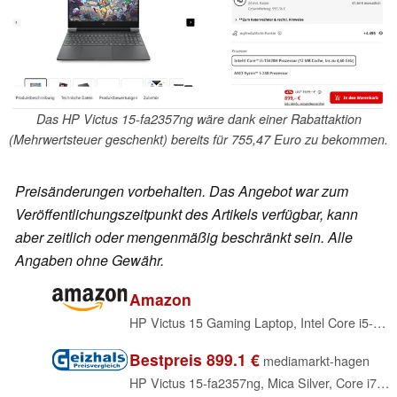
Das HP Victus 15-fa2357ng wäre dank einer Rabattaktion
(Mehrwertsteuer geschenkt) bereits für 755,47 Euro zu bekommen.
Preisänderungen vorbehalten. Das Angebot war zum
Veröffentlichungszeitpunkt des Artikels verfügbar, kann
aber zeitlich oder mengenmäßig beschränkt sein. Alle
Angaben ohne Gewähr.
Amazon
HP Victus 15 Gaming Laptop, Intel Core i5-13420H, 16 GB DDR5 RAM, 512 GB PCIe SSD, 15,6" FHD (1920x1080) IPS 144Hz Display, Nvidia Geforce RTX 5050, Deutsches Tastatur, Windows 11 Pro, Mica Silver
Bestpreis 899.1 €
mediamarkt-hagen
HP Victus 15-fa2357ng, Mica Silver, Core i7-13620H, 16GB RAM, 512GB SSD, GeForce RTX 5050, DE (C8JD9EA#ABD)