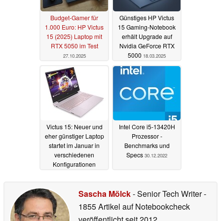
Budget-Gamer für
Günstiges HP Victus
1.000 Euro: HP Victus
15 Gaming-Notebook
15 (2025) Laptop mit
erhält Upgrade auf
RTX 5050 im Test
Nvidia GeForce RTX
5000
27.10.2025
18.03.2025
Victus 15: Neuer und
Intel Core i5-13420H
eher günstiger Laptop
Prozessor -
startet im Januar in
Benchmarks und
verschiedenen
Specs
30.12.2022
Konfigurationen
07.01.2025
Sascha Mölck
- Senior Tech Writer
-
1855 Artikel auf Notebookcheck
veröffentlicht
seit 2012