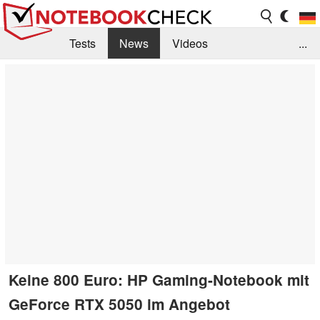
Tests
News
Videos
...
Benchmarks & Tech
Externe Tests
Kaufberatung
Deals
Suche
Jobs
Forum
Keine 800 Euro: HP Gaming-Notebook mit
GeForce RTX 5050 im Angebot