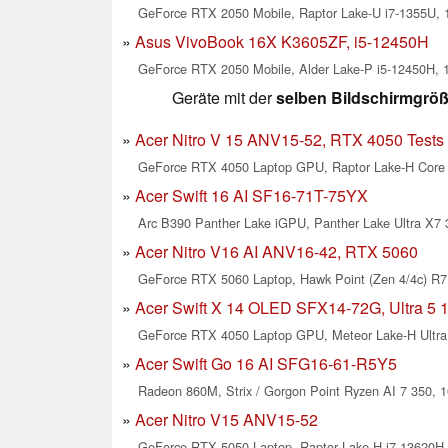
GeForce RTX 2050 Mobile, Raptor Lake-U i7-1355U, 1
Asus VivoBook 16X K3605ZF, i5-12450H
GeForce RTX 2050 Mobile, Alder Lake-P i5-12450H, 1
Geräte mit der
selben Bildschirmgrö
Acer Nitro V 15 ANV15-52, RTX 4050 Tests 
GeForce RTX 4050 Laptop GPU, Raptor Lake-H Core 5
Acer Swift 16 AI SF16-71T-75YX
Arc B390 Panther Lake iGPU, Panther Lake Ultra X7 3
Acer Nitro V16 AI ANV16-42, RTX 5060
GeForce RTX 5060 Laptop, Hawk Point (Zen 4/4c) R7 
Acer Swift X 14 OLED SFX14-72G, Ultra 5 
GeForce RTX 4050 Laptop GPU, Meteor Lake-H Ultra 
Acer Swift Go 16 AI SFG16-61-R5Y5
Radeon 860M, Strix / Gorgon Point Ryzen AI 7 350, 1
Acer Nitro V15 ANV15-52
GeForce RTX 5050 Laptop, Raptor Lake-H i7-13620H, 