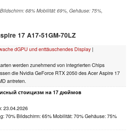
 Bildschirm: 68% Mobilität: 69%, Gehäuse: 75%,
 Aspire 17 A17-51GM-70LZ
chwache dGPU und enttäuschendes Display
|
ikkarten werden zunehmend von integrierten Chips
lassen die Nvidia GeForce RTX 2050 des Acer Aspire 17
MD antreten.
 офисный стоицизм на 17 дюймов
m: 23.04.2026
ng: 70% Bildschirm: 65% Mobilität: 70% Gehäuse: 75%