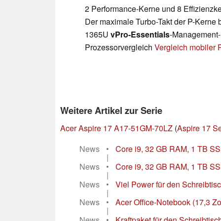
2 Performance-Kerne und 8 Effizienzke
Der maximale Turbo-Takt der P-Kerne be
1365U
vPro-Essentials
-Management-Fe
Prozessorvergleich
Vergleich mobiler
Weitere Artikel zur Serie
Acer Aspire 17 A17-51GM-70LZ
(
Aspire 17 Se
News
•
Core i9, 32 GB RAM, 1 TB SSD:
|
News
•
Core i9, 32 GB RAM, 1 TB SSD:
|
News
•
Viel Power für den Schreibtisc
|
News
•
Acer Office-Notebook (17,3 Z
|
News
•
Kraftpaket für den Schreibtisc