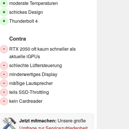
moderate Temperaturen
+
schickes Design
+
Thunderbolt 4
+
Contra
RTX 2050 oft kaum schneller als
-
aktuelle iGPUs
schlechte Lüftersteuerung
-
minderwertiges Display
-
mäßige Lautsprecher
-
teils SSD-Throttling
-
kein Cardreader
-
Jetzt mitmachen:
Unsere große
Umfrage zur Servicezufriedenheit