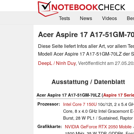
Tests
News
Videos
Be
Acer Aspire 17 A17-51GM-7
Diese Seite liefert Infos aller Art, vor allem Te
Modell Acer Aspire 17 A17-51GM-70LZ der Se
DeepL / Ninh Duy
,
Veröffentlicht am
27.05.20
Ausstattung / Datenblatt
Acer Aspire 17 A17-51GM-70LZ (
Aspire 17 Seri
Prozessor
Intel Core 7 150U
10c/12t, 2 x 5.4 G
Core, 8 x 4.0 GHz Intel Gracemont E
Burst, 28 W PL1 / Sustained, Raptor
Grafikkarte
NVIDIA GeForce RTX 2050 Mobile
-
1500 MHz, 35 W TDP, GDDR6, Forc