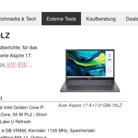
nchmarks & Tech
Externe Tests
Kaufberatung
Deal
0LZ
stberichte, für das
rie Aspire 17.
26
🇺🇸
🇪🇸
...
e
)
Acer Aspire 17 A17-51GM-70LZ
Hz Intel Golden Cove P-
-Core, 55 W PL2 / Short
 Lake-U Refresh
 4 GB VRAM, Kerntakt: 1155 MHz, Speichertakt:
eWare 566.14, Optimus