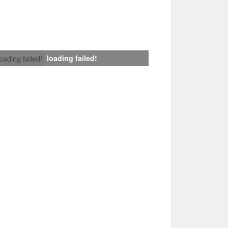
loading failed!
loading failed!