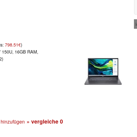
is:
798.51€
)
 7 150U, 16GB RAM,
2)
» vergleiche
0
 hinzufügen