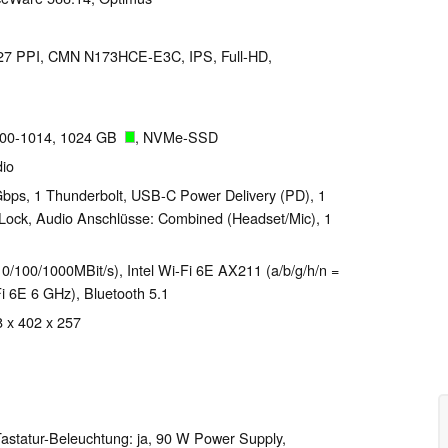
 127 PPI, CMN N173HCE-E3C, IPS, Full-HD,
0-1014, 1024 GB
, NVMe-SSD
dio
bps, 1 Thunderbolt, USB-C Power Delivery (PD), 1
 Lock, Audio Anschlüsse: Combined (Headset/Mic), 1
0/100/1000MBit/s), Intel Wi-Fi 6E AX211 (a/b/g/h/n =
Fi 6E 6 GHz), Bluetooth 5.1
8 x 402 x 257
 Tastatur-Beleuchtung: ja, 90 W Power Supply,