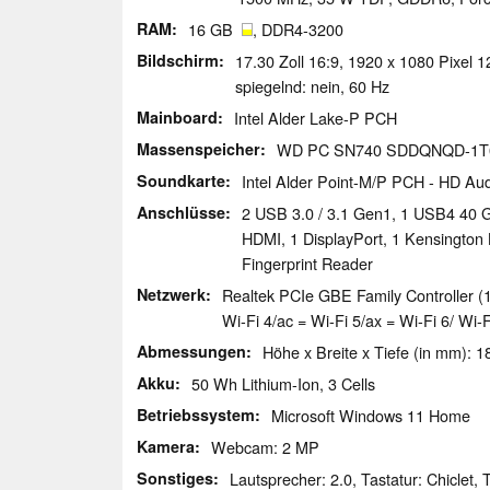
RAM
16 GB
, DDR4-3200
Bildschirm
17.30 Zoll 16:9, 1920 x 1080 Pixel
spiegelnd: nein, 60 Hz
Mainboard
Intel Alder Lake-P PCH
Massenspeicher
WD PC SN740 SDDQNQD-1T0
Soundkarte
Intel Alder Point-M/P PCH - HD Au
Anschlüsse
2 USB 3.0 / 3.1 Gen1, 1 USB4 40 G
HDMI, 1 DisplayPort, 1 Kensington
Fingerprint Reader
Netzwerk
Realtek PCIe GBE Family Controller (1
Wi-Fi 4/ac = Wi-Fi 5/ax = Wi-Fi 6/ Wi-
Abmessungen
Höhe x Breite x Tiefe (in mm): 1
Akku
50 Wh Lithium-Ion, 3 Cells
Betriebssystem
Microsoft Windows 11 Home
Kamera
Webcam: 2 MP
Sonstiges
Lautsprecher: 2.0, Tastatur: Chiclet,