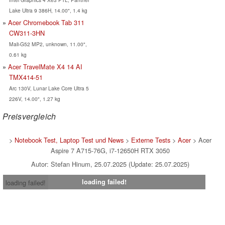
Lake Ultra 9 386H, 14.00", 1.4 kg
Acer Chromebook Tab 311
CW311-3HN
Mali-G52 MP2, unknown, 11.00",
0.61 kg
Acer TravelMate X4 14 AI
TMX414-51
Arc 130V, Lunar Lake Core Ultra 5
226V, 14.00", 1.27 kg
Preisvergleich
>
Notebook Test, Laptop Test und News
>
Externe Tests
>
Acer
> Acer
Aspire 7 A715-76G, i7-12650H RTX 3050
Autor: Stefan Hinum, 25.07.2025 (Update: 25.07.2025)
loading failed!
loading failed!