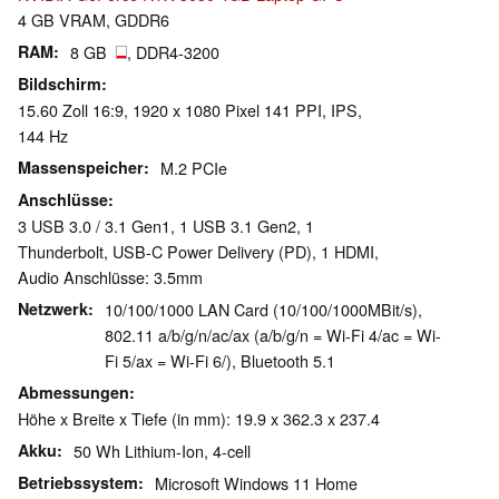
4 GB VRAM, GDDR6
RAM
8 GB
, DDR4-3200
Bildschirm
15.60 Zoll 16:9, 1920 x 1080 Pixel 141 PPI, IPS,
144 Hz
Massenspeicher
M.2 PCIe
Anschlüsse
3 USB 3.0 / 3.1 Gen1, 1 USB 3.1 Gen2, 1
Thunderbolt, USB-C Power Delivery (PD), 1 HDMI,
Audio Anschlüsse: 3.5mm
Netzwerk
10/100/1000 LAN Card (10/100/1000MBit/s),
802.11 a/b/g/n/ac/ax (a/b/g/n = Wi-Fi 4/ac = Wi-
Fi 5/ax = Wi-Fi 6/), Bluetooth 5.1
Abmessungen
Höhe x Breite x Tiefe (in mm): 19.9 x 362.3 x 237.4
Akku
50 Wh Lithium-Ion, 4-cell
Betriebssystem
Microsoft Windows 11 Home