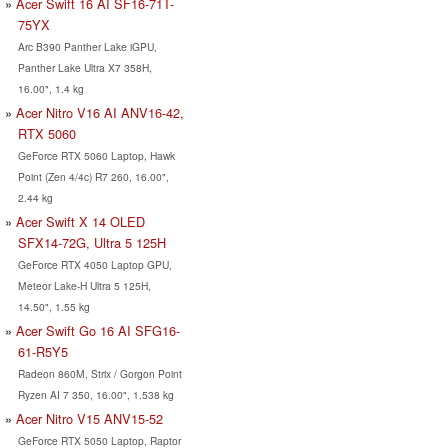
Acer Swift 16 AI SF16-71T-
75YX
Arc B390 Panther Lake iGPU,
Panther Lake Ultra X7 358H,
16.00", 1.4 kg
Acer Nitro V16 AI ANV16-42,
RTX 5060
GeForce RTX 5060 Laptop, Hawk
Point (Zen 4/4c) R7 260, 16.00",
2.44 kg
Acer Swift X 14 OLED
SFX14-72G, Ultra 5 125H
GeForce RTX 4050 Laptop GPU,
Meteor Lake-H Ultra 5 125H,
14.50", 1.55 kg
Acer Swift Go 16 AI SFG16-
61-R5Y5
Radeon 860M, Strix / Gorgon Point
Ryzen AI 7 350, 16.00", 1.538 kg
Acer Nitro V15 ANV15-52
GeForce RTX 5050 Laptop, Raptor