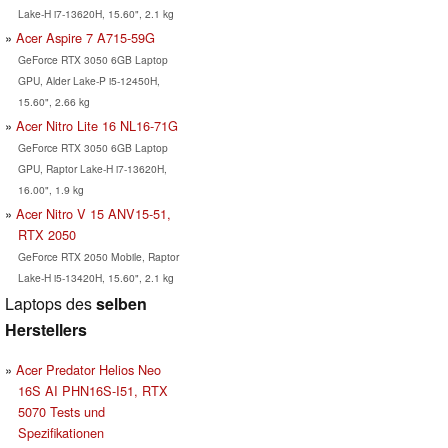
Lake-H i7-13620H, 15.60", 2.1 kg
Acer Aspire 7 A715-59G
GeForce RTX 3050 6GB Laptop
GPU, Alder Lake-P i5-12450H,
15.60", 2.66 kg
Acer Nitro Lite 16 NL16-71G
GeForce RTX 3050 6GB Laptop
GPU, Raptor Lake-H i7-13620H,
16.00", 1.9 kg
Acer Nitro V 15 ANV15-51,
RTX 2050
GeForce RTX 2050 Mobile, Raptor
Lake-H i5-13420H, 15.60", 2.1 kg
Laptops des
selben
Herstellers
Acer Predator Helios Neo
16S AI PHN16S-I51, RTX
5070 Tests und
Spezifikationen