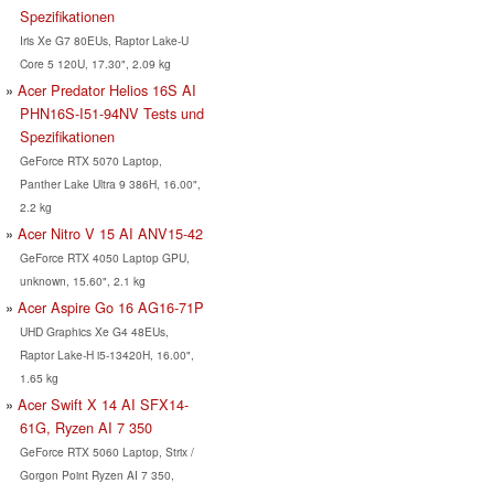
Spezifikationen
Iris Xe G7 80EUs, Raptor Lake-U
Core 5 120U, 17.30", 2.09 kg
Acer Predator Helios 16S AI
PHN16S-I51-94NV Tests und
Spezifikationen
GeForce RTX 5070 Laptop,
Panther Lake Ultra 9 386H, 16.00",
2.2 kg
Acer Nitro V 15 AI ANV15-42
GeForce RTX 4050 Laptop GPU,
unknown, 15.60", 2.1 kg
Acer Aspire Go 16 AG16-71P
UHD Graphics Xe G4 48EUs,
Raptor Lake-H i5-13420H, 16.00",
1.65 kg
Acer Swift X 14 AI SFX14-
61G, Ryzen AI 7 350
GeForce RTX 5060 Laptop, Strix /
Gorgon Point Ryzen AI 7 350,