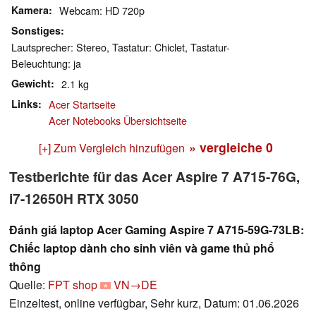
Kamera
Webcam: HD 720p
Sonstiges
Lautsprecher: Stereo, Tastatur: Chiclet, Tastatur-
Beleuchtung: ja
Gewicht
2.1 kg
Links
Acer Startseite
Acer Notebooks Übersichtseite
» vergleiche
0
[+] Zum Vergleich hinzufügen
Testberichte für das Acer Aspire 7 A715-76G,
i7-12650H RTX 3050
Đánh giá laptop Acer Gaming Aspire 7 A715-59G-73LB:
Chiếc laptop dành cho sinh viên và game thủ phổ
thông
Quelle:
FPT shop
VN→DE
Einzeltest, online verfügbar, Sehr kurz, Datum: 01.06.2026