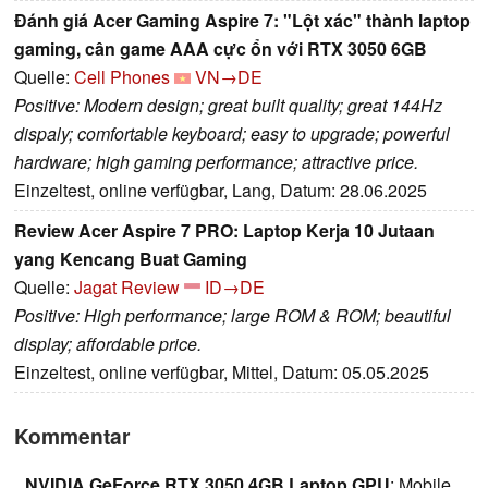
Đánh giá Acer Gaming Aspire 7: "Lột xác" thành laptop
gaming, cân game AAA cực ổn với RTX 3050 6GB
Quelle:
Cell Phones
VN→DE
Positive: Modern design; great built quality; great 144Hz
dispaly; comfortable keyboard; easy to upgrade; powerful
hardware; high gaming performance; attractive price.
Einzeltest, online verfügbar, Lang, Datum: 28.06.2025
Review Acer Aspire 7 PRO: Laptop Kerja 10 Jutaan
yang Kencang Buat Gaming
Quelle:
Jagat Review
ID→DE
Positive: High performance; large ROM & ROM; beautiful
display; affordable price.
Einzeltest, online verfügbar, Mittel, Datum: 05.05.2025
Kommentar
NVIDIA GeForce RTX 3050 4GB Laptop GPU
: Mobile