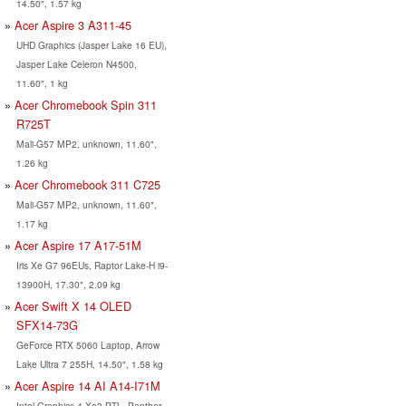
14.50", 1.57 kg
Acer Aspire 3 A311-45
UHD Graphics (Jasper Lake 16 EU),
Jasper Lake Celeron N4500,
11.60", 1 kg
Acer Chromebook Spin 311
R725T
Mali-G57 MP2, unknown, 11.60",
1.26 kg
Acer Chromebook 311 C725
Mali-G57 MP2, unknown, 11.60",
1.17 kg
Acer Aspire 17 A17-51M
Iris Xe G7 96EUs, Raptor Lake-H i9-
13900H, 17.30", 2.09 kg
Acer Swift X 14 OLED
SFX14-73G
GeForce RTX 5060 Laptop, Arrow
Lake Ultra 7 255H, 14.50", 1.58 kg
Acer Aspire 14 AI A14-I71M
Intel Graphics 4 Xe3 PTL, Panther