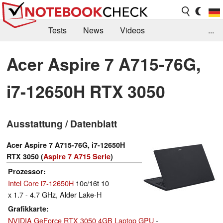
Tests
News
Videos
...
Benchmarks & Tech
Externe Tests
Acer Aspire 7 A715-76G,
Kaufberatung
Deals
Suche
Jobs
i7-12650H RTX 3050
Forum
Ausstattung / Datenblatt
Acer Aspire 7 A715-76G, i7-12650H
RTX 3050 (
Aspire 7 A715 Serie
)
Prozessor
Intel Core i7-12650H
10c/16t 10
x 1.7 - 4.7 GHz, Alder Lake-H
Grafikkarte
NVIDIA GeForce RTX 3050 4GB Laptop GPU
-