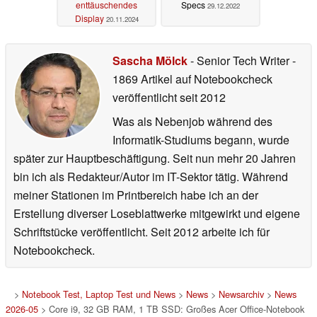
enttäuschendes
Specs
29.12.2022
Display
20.11.2024
Sascha Mölck
- Senior Tech Writer
-
1869 Artikel auf Notebookcheck
veröffentlicht
seit 2012
Was als Nebenjob während des
Informatik-Studiums begann, wurde
später zur Hauptbeschäftigung. Seit nun mehr 20 Jahren
bin ich als Redakteur/Autor im IT-Sektor tätig. Während
meiner Stationen im Printbereich habe ich an der
Erstellung diverser Loseblattwerke mitgewirkt und eigene
Schriftstücke veröffentlicht. Seit 2012 arbeite ich für
Notebookcheck.
>
Notebook Test, Laptop Test und News
>
News
>
Newsarchiv
>
News
2026-05
> Core i9, 32 GB RAM, 1 TB SSD: Großes Acer Office-Notebook