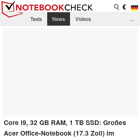
Tests
News
Videos
...
Benchmarks & Tech
Externe Tests
Kaufberatung
Deals
Suche
Jobs
Forum
Core i9, 32 GB RAM, 1 TB SSD: Großes
Acer Office-Notebook (17.3 Zoll) im