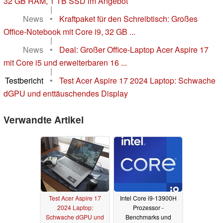
32 GB RAM, 1 TB SSD im Angebot
|
News
•
Kraftpaket für den Schreibtisch: Großes
Office-Notebook mit Core i9, 32 GB ...
|
News
•
Deal: Großer Office-Laptop Acer Aspire 17
mit Core i5 und erweiterbaren 16 ...
|
Testbericht
•
Test Acer Aspire 17 2024 Laptop: Schwache
dGPU und enttäuschendes Display
Verwandte Artikel
Test Acer Aspire 17
Intel Core i9-13900H
2024 Laptop:
Prozessor -
Schwache dGPU und
Benchmarks und