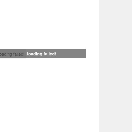
loading failed!
loading failed!