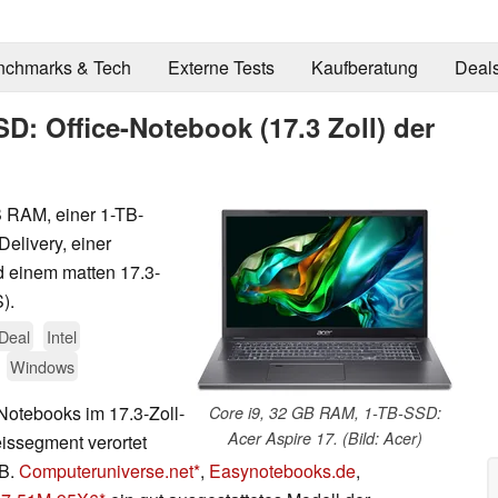
nchmarks & Tech
Externe Tests
Kaufberatung
Deal
D: Office-Notebook (17.3 Zoll) der
B RAM, einer 1-TB-
elivery, einer
 einem matten 17.3-
).
Deal
Intel
Windows
-Notebooks im 17.3-Zoll-
Core i9, 32 GB RAM, 1-TB-SSD:
Acer Aspire 17. (Bild: Acer)
eissegment verortet
.B.
Computeruniverse.net
,
Easynotebooks.de
,