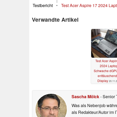
|
Testbericht
•
Test Acer Aspire 17 2024 La
Verwandte Artikel
Test Acer Aspir
2024 Laptop
Schwache dGP
enttäuschen
Display
20.11.
Sascha Mölck
- Senior 
Was als Nebenjob währen
als Redakteur/Autor im I