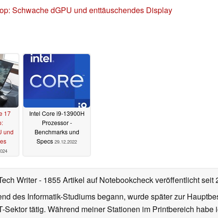
ptop: Schwache dGPU und enttäuschendes Display
e 17
Intel Core i9-13900H
:
Prozessor -
U und
Benchmarks und
des
Specs
29.12.2022
2024
Tech Writer
- 1855 Artikel auf Notebookcheck veröffentlicht
seit
d des Informatik-Studiums begann, wurde später zur Hauptbesc
T-Sektor tätig. Während meiner Stationen im Printbereich habe i