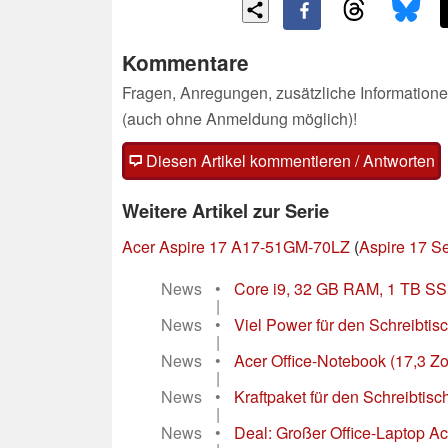
Kommentare
Fragen, Anregungen, zusätzliche Informatione
(auch ohne Anmeldung möglich)!
Diesen Artikel kommentieren / Antworten
Weitere Artikel zur Serie
Acer Aspire 17 A17-51GM-70LZ
(
Aspire 17 Se
News
•
Core i9, 32 GB RAM, 1 TB SSD:
|
News
•
Viel Power für den Schreibtisc
|
News
•
Acer Office-Notebook (17,3 Z
|
News
•
Kraftpaket für den Schreibtisc
|
News
•
Deal: Großer Office-Laptop Ace