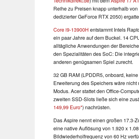
Technikdirekt.de
) mit dem
Aspire 17 A
Reihe zu Preisen knapp unterhalb von 
dedizierter GeForce RTX 2050) ergatter
Core i9-13900H
entstammt Intels Rapt
ein paar Jahre auf dem Buckel. 14 CPU-
alltägliche Anwendungen der Bereiche O
den Spezialitäten des SoC: Die integr
anderen genügsamen Spiel zurecht.
32 GB RAM (LPDDR5, onboard, keine Slo
Erweiterung des Speichers wäre nicht 
Modus. Acer stattet den Office-Comput
zweiten SSD-Slots ließe sich eine zus
149,99 Euro
) nachrüsten.
Das Aspire nennt einen großen 17.3-Zo
eine native Auflösung von 1.920 x 1.0
Bildwiederholfrequenz von 60 Hz verfüg