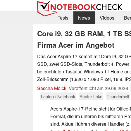
Tests
News
Videos
Be
Core i9, 32 GB RAM, 1 TB SS
Firma Acer im Angebot
Das Acer Aspire 17 kommt mit Core i9, 32 G
SSD, zwei SSD-Slots, Thunderbolt 4, Power D
beleuchteten Tastatur, Windows 11 Home und
Zoll-Bildschirm (1.920 x 1.080 Pixel, 16:9, IPS
Sascha Mölck
,
Veröffentlicht am
29.06.2026
Laptop / Notebook
Raptor Lake
Thunderbolt
Acers Aspire-17-Reihe steht für Office
Format, die im unteren bis mittleren Pr
sind. Aktuell führen diverse Händler (z