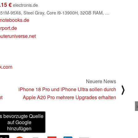
.15 €
electronis.de
Acer Aspire 17 A17-51M-95X6, Steel Gray, Core i9-13900H, 32GB RAM, 1TB SSD, DE (NX.JL4EG.00D)
notebooks.de
rport.de
uteruniverse.net
k.com
Neuere News
⟩
iPhone 18 Pro und iPhone Ultra sollen durch
bt
Apple A20 Pro mehrere Upgrades erhalten
s bevorzugte Quelle
auf Google
hinzufügen