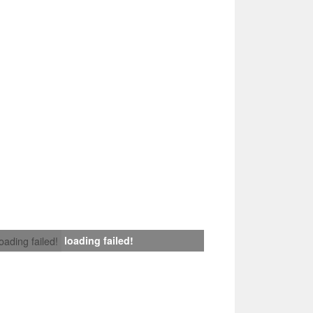
loading failed!
loading failed!