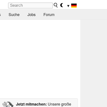
▼
s
Suche
Jobs
Forum
Jetzt mitmachen:
Unsere große