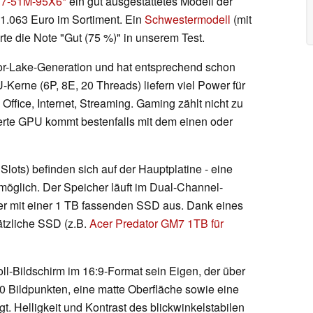
17-51M-95X6
ein gut ausgestattetes Modell der
1.063 Euro im Sortiment. Ein
Schwestermodell
(mit
te die Note "Gut (75 %)" in unserem Test.
or-Lake-Generation und hat entsprechend schon
Kerne (6P, 8E, 20 Threads) liefern viel Power für
ffice, Internet, Streaming. Gaming zählt nicht zu
ierte GPU kommt bestenfalls mit dem einen oder
ts) befinden sich auf der Hauptplatine - eine
möglich. Der Speicher läuft im Dual-Channel-
er mit einer 1 TB fassenden SSD aus. Dank eines
ätzliche SSD (z.B.
Acer Predator GM7 1TB für
ll-Bildschirm im 16:9-Format sein Eigen, der über
80 Bildpunkten, eine matte Oberfläche sowie eine
t. Helligkeit und Kontrast des blickwinkelstabilen