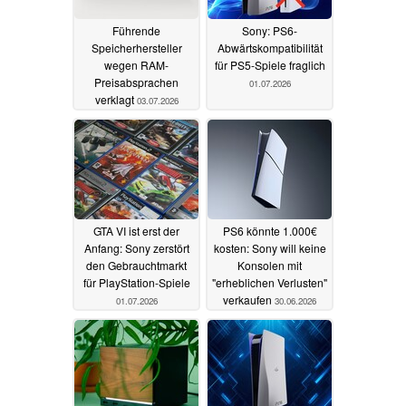
Führende
Sony: PS6-
Speicherhersteller
Abwärtskompatibilität
wegen RAM-
für PS5-Spiele fraglich
Preisabsprachen
01.07.2026
verklagt
03.07.2026
GTA VI ist erst der
PS6 könnte 1.000€
Anfang: Sony zerstört
kosten: Sony will keine
den Gebrauchtmarkt
Konsolen mit
für PlayStation-Spiele
"erheblichen Verlusten"
verkaufen
01.07.2026
30.06.2026