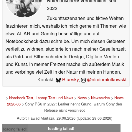
Notebookcheck veröffentlicht
seit
2022
Zukunftsszenarien und fiktive Welten
faszinieren mich, weshalb ich mich gerne mit Themen wie
etwa AI, AR und Gaming beschäftige und auf
Notebookcheck dazu schreibe. Um mich diesen Gebieten
vertieft zu widmen, studierte ich nach meiner Gesellenzeit
als Gold-und Silberschmiedin Design, Digitale Medien
und Kunst. In meiner Freizeit mache ich außerdem Musik
und verbringe viel Zeit in der Natur mit meinen Hunden.
Kontakt:
Bluesky
,
@nicdominikowski
>
Notebook Test, Laptop Test und News
>
News
>
Newsarchiv
>
News
2026-06
> Sony PS6 in 2027: Leaker nennt Grund, warum Sony den
Release nicht verschiebt
Autor: Fawad Murtaza, 29.06.2026 (Update: 29.06.2026)
loading failed!
loading failed!