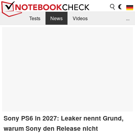
Tests
News
Videos
...
Benchmarks & Tech
Externe Tests
Kaufberatung
Deals
Suche
Jobs
Forum
Sony PS6 in 2027: Leaker nennt Grund,
warum Sony den Release nicht