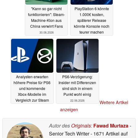
"Kann so gar nicht
PlayStation 6 könnte
funktionieren": Steam-
1.000€ kosten,
Machine-Klon aus
späterer Release
China verwirrt Fans
könnte Konsole noch
teurer machen
30.06.2026
28.06.2026
Analysten erwarten
PS6-Verzögerung:
höhere Preise für PS6
Insider mit Differenzen
und kommende
sind sich in einem
Xbox‑Modelle im
Punkt wohl einig
Vergleich zur Steam
22.06.2026
Weitere Artikel
Machine
24.06.2026
anzeigen
Autor des
Originals
:
Fawad Murtaza
-
Senior Tech Writer
- 1671 Artikel auf