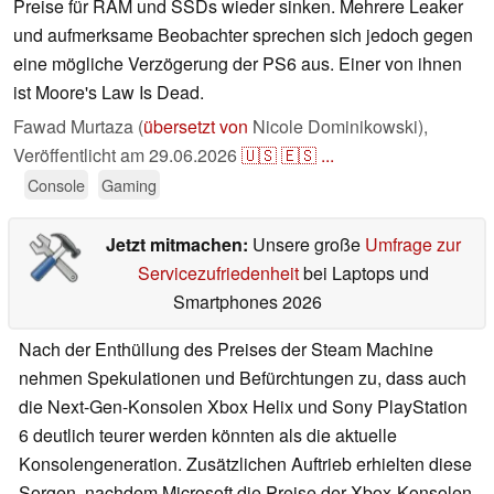
Preise für RAM und SSDs wieder sinken. Mehrere Leaker
und aufmerksame Beobachter sprechen sich jedoch gegen
eine mögliche Verzögerung der PS6 aus. Einer von ihnen
ist Moore's Law Is Dead.
Fawad Murtaza (
übersetzt von
Nicole Dominikowski),
Veröffentlicht am
29.06.2026
🇺🇸
🇪🇸
...
Console
Gaming
Jetzt mitmachen:
Unsere große
Umfrage zur
Servicezufriedenheit
bei Laptops und
Smartphones 2026
Nach der Enthüllung des Preises der Steam Machine
nehmen Spekulationen und Befürchtungen zu, dass auch
die Next-Gen-Konsolen Xbox Helix und Sony PlayStation
6 deutlich teurer werden könnten als die aktuelle
Konsolengeneration. Zusätzlichen Auftrieb erhielten diese
Sorgen, nachdem Microsoft die Preise der Xbox-Konsolen