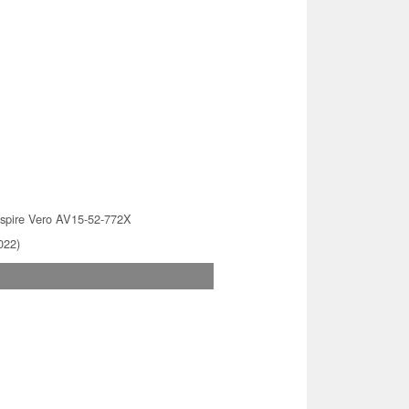
spire Vero AV15-52-772X
022)