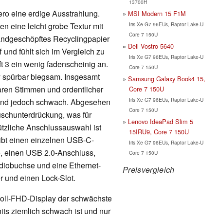
13700H
ero eine erdige Ausstrahlung.
MSI Modern 15 F1M
Iris Xe G7 96EUs, Raptor Lake-U
 eine leicht grobe Textur mit
Core 7 150U
handgeschöpftes Recyclingpapier
Dell Vostro 5640
f und fühlt sich im Vergleich zu
Iris Xe G7 96EUs, Raptor Lake-U
 3 ein wenig fadenscheinig an.
Core 7 150U
y spürbar biegsam. Insgesamt
Samsung Galaxy Book4 15,
laren Stimmen und ordentlicher
Core 7 150U
Iris Xe G7 96EUs, Raptor Lake-U
sind jedoch schwach. Abgesehen
Core 7 150U
uschunterdrückung, was für
Lenovo IdeaPad Slim 5
nützliche Anschlussauswahl ist
15IRU9, Core 7 150U
 gibt einen einzelnen USB-C-
Iris Xe G7 96EUs, Raptor Lake-U
, einen USB 2.0-Anschluss,
Core 7 150U
diobuchse und eine Ethernet-
Preisvergleich
 und einen Lock-Slot.
Zoll-FHD-Display der schwächste
nits ziemlich schwach ist und nur