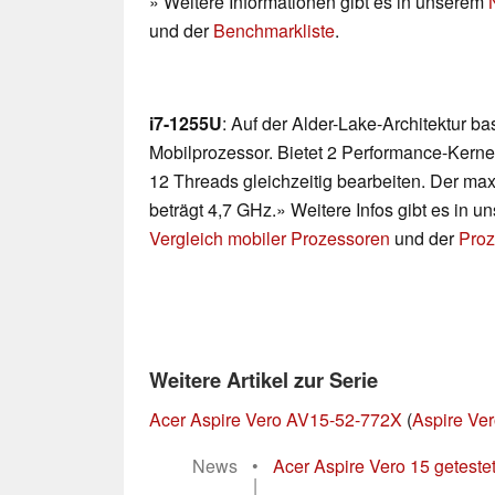
» Weitere Informationen gibt es in unserem
und der
Benchmarkliste
.
i7-1255U
: Auf der Alder-Lake-Architektur b
Mobilprozessor. Bietet 2 Performance-Kerne
12 Threads gleichzeitig bearbeiten. Der ma
beträgt 4,7 GHz.» Weitere Infos gibt es in 
Vergleich mobiler Prozessoren
und der
Proz
Weitere Artikel zur Serie
Acer Aspire Vero AV15-52-772X
(
Aspire Ve
News
•
Acer Aspire Vero 15 getestet:
|