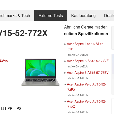
nchmarks & Tech
Externe Tests
Kaufberatung
Deal
Ähnliche Geräte mit den
V15-52-772X
selben Spezifikationen
Acer Aspire Lite 16 AL16-
51P
Iris Xe G7 96EUs
Acer Aspire 5 A515-57-77VF
 AV15
Iris Xe G7 96EUs
Acer Aspire 5 A515-57-76BV
Iris Xe G7 96EUs
Acer Aspire Vero AV15-52-
73F2
Iris Xe G7 96EUs
Acer Aspire Vero AV15-52-
712Q
l 141 PPI, IPS
Iris Xe G7 96EUs