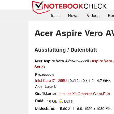
Tests
News
Videos
Be
Acer Aspire Vero A
Ausstattung / Datenblatt
Acer Aspire Vero AV15-52-772X (
Aspire Vero
Serie
)
Prozessor
Intel Core i7-1255U
10c/12t 10 x 1.2 - 4.7 GHz,
Alder Lake-U
Grafikkarte
Intel Iris Xe Graphics G7 96EUs
RAM
16 GB
, DDR4
Bildschirm
15.60 Zoll 16:9, 1920 x 1080 Pixe