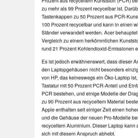
Prozent aus recyceltem Kunststoff (PCR) be
zu mehr als 99 Prozent recycelbar ist. Darü
Tastenkappen zu 50 Prozent aus PCR-Kunsts
100 Prozent recycelbar und kann in einen 
Ständer verwandelt werden. Acer behauptet 
Vergleich zu einem herkömmlichen Kunstst
rund 21 Prozent Kohlendioxid-Emissionen ei
Es ist jedoch erwähnenswert, dass dieser An
den Laptopgehäusen nicht besonders einziga
von HP, das keineswegs ein Öko-Laptop ist, 
Tastatur mit 50 Prozent PCR-Anteil und Ein
PCR bestehen, und einige Modelle der Drag
zu 90 Prozent aus recyceltem Material bes
Apple enthalten seit einiger Zeit einen hohe
und die Gehäuse der neuen Pro-Modelle be
recyceltem Aluminium. Dieser Laptop kann al
sich mit diesem Anspruch abhebt.