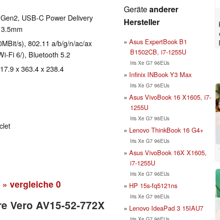
Geräte
anderer
1 Gen2, USB-C Power Delivery
Hersteller
: 3.5mm
Asus ExpertBook B1
Bit/s), 802.11 a/b/g/n/ac/ax
B1502CB, i7-1255U
Wi-Fi 6/), Bluetooth 5.2
Iris Xe G7 96EUs
 17.9 x 363.4 x 238.4
Infinix INBook Y3 Max
Iris Xe G7 96EUs
Asus VivoBook 16 X1605, i7-
1255U
Iris Xe G7 96EUs
clet
Lenovo ThinkBook 16 G4+
Iris Xe G7 96EUs
Asus VivoBook 16X X1605,
i7-1255U
Iris Xe G7 96EUs
» vergleiche
0
HP 15s-fq5121ns
Iris Xe G7 96EUs
ire Vero AV15-52-772X
Lenovo IdeaPad 3 15IAU7
Iris Xe G7 96EUs