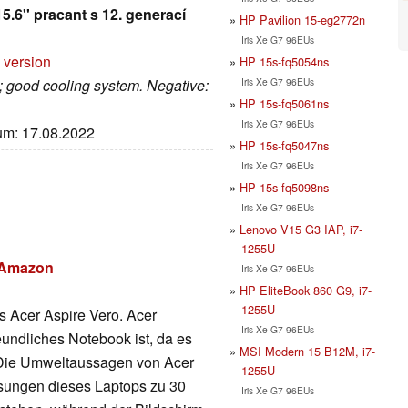
.6'' pracant s 12. generací
HP Pavilion 15-eg2772n
Iris Xe G7 96EUs
 version
HP 15s-fq5054ns
Iris Xe G7 96EUs
; good cooling system. Negative:
HP 15s-fq5061ns
Iris Xe G7 96EUs
tum: 17.08.2022
HP 15s-fq5047ns
Iris Xe G7 96EUs
HP 15s-fq5098ns
Iris Xe G7 96EUs
Lenovo V15 G3 IAP, i7-
1255U
i Amazon
Iris Xe G7 96EUs
HP EliteBook 860 G9, i7-
1255U
as Acer Aspire Vero. Acer
Iris Xe G7 96EUs
undliches Notebook ist, da es
MSI Modern 15 B12M, i7-
d. Die Umweltaussagen von Acer
1255U
sungen dieses Laptops zu 30
Iris Xe G7 96EUs