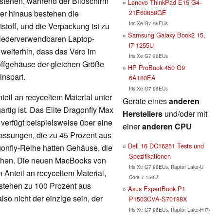
stehen, während der Bildschirm
Lenovo ThinkPad E15 G4-
21E60050GE
ber hinaus bestehen die
Iris Xe G7 96EUs
toff, und die Verpackung ist zu
Samsung Galaxy Book2 15,
wiederverwendbaren Laptop-
i7-1255U
weiterhin, dass das Vero im
Iris Xe G7 96EUs
offgehäuse der gleichen Größe
HP ProBook 450 G9
nspart.
6A180EA
Iris Xe G7 96EUs
teil an recyceltem Material unter
Geräte eines
anderen
rtig ist. Das Elite Dragonfly Max
Herstellers
und/oder mit
verfügt beispielsweise über eine
einer
anderen CPU
fassungen, die zu 45 Prozent aus
Dell 16 DC16251 Tests und
onfly-Reihe hatten Gehäuse, die
Spezifikationen
tehen. Die neuen MacBooks von
Iris Xe G7 96EUs, Raptor Lake-U
n Anteil an recyceltem Material,
Core 7 150U
stehen zu 100 Prozent aus
Asus ExpertBook P1
so nicht der einzige sein, der
P1503CVA-S70188X
Iris Xe G7 96EUs, Raptor Lake-H i7-