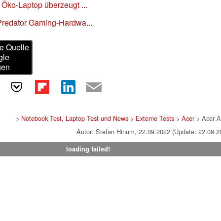
 Öko-Laptop überzeugt ...
 Predator Gaming-Hardwa...
e Quelle
gle
gen
>
Notebook Test, Laptop Test und News
>
Externe Tests
>
Acer
> Acer A
Autor: Stefan Hinum, 22.09.2022 (Update: 22.09.2
loading failed!