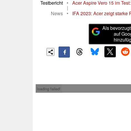
Testbericht
•
Acer Aspire Vero 15 im Test:
|
News
•
IFA 2023: Acer zeigt starke
Als bevorzugt
auf Goo
hinzufü
loading failed!