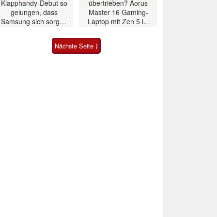
Klapphandy-Debut so
übertrieben? Aorus
gelungen, dass
Master 16 Gaming-
Samsung sich sorgen
Laptop mit Zen 5 im
muss? – Razr Fold
Test
Smartphone im Test
Nächste Seite ⟩