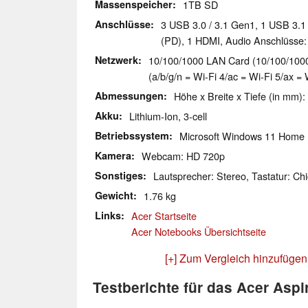
Massenspeicher
1TB SD
Anschlüsse
3 USB 3.0 / 3.1 Gen1, 1 USB 3.
(PD), 1 HDMI, Audio Anschlüsse
Netzwerk
10/100/1000 LAN Card (10/100/1000M
(a/b/g/n = Wi-Fi 4/ac = Wi-Fi 5/ax = 
Abmessungen
Höhe x Breite x Tiefe (in mm):
Akku
Lithium-Ion, 3-cell
Betriebssystem
Microsoft Windows 11 Home
Kamera
Webcam: HD 720p
Sonstiges
Lautsprecher: Stereo, Tastatur: Chi
Gewicht
1.76 kg
Links
Acer Startseite
Acer Notebooks Übersichtseite
[+] Zum Vergleich hinzufügen
Testberichte für das Acer Asp