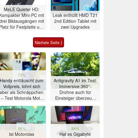
MeLE Quieter HD:
Kompakter Mini-PC mit
Leak enthüllt HMD T21
drei Bildausgängen mit
2nd Edition Tablet mit
Platz für Festplatte und
zwei Upgrades
SSD
Nächste Seite ⟩
73%
Handy enttäuscht zum
Antigravity A1 im Test:
Vollpreis, lohnt sich
Immersive 360°-
aber als Schnäppchen
Drohne auch für
– Test Motorola Moto
Einsteiger überzeugt
G47 Smartphone
mit Einschränkungen
86%
84%
Ist Motorolas
Hat es Gigabyte