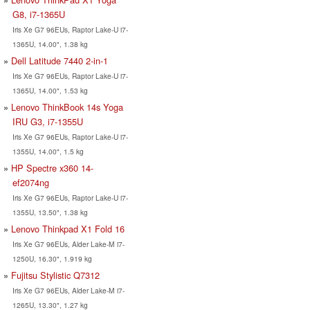
G8, i7-1365U
Iris Xe G7 96EUs, Raptor Lake-U i7-
1365U, 14.00", 1.38 kg
Dell Latitude 7440 2-in-1
Iris Xe G7 96EUs, Raptor Lake-U i7-
1365U, 14.00", 1.53 kg
Lenovo ThinkBook 14s Yoga
IRU G3, i7-1355U
Iris Xe G7 96EUs, Raptor Lake-U i7-
1355U, 14.00", 1.5 kg
HP Spectre x360 14-
ef2074ng
Iris Xe G7 96EUs, Raptor Lake-U i7-
1355U, 13.50", 1.38 kg
Lenovo Thinkpad X1 Fold 16
Iris Xe G7 96EUs, Alder Lake-M i7-
1250U, 16.30", 1.919 kg
Fujitsu Stylistic Q7312
Iris Xe G7 96EUs, Alder Lake-M i7-
1265U, 13.30", 1.27 kg