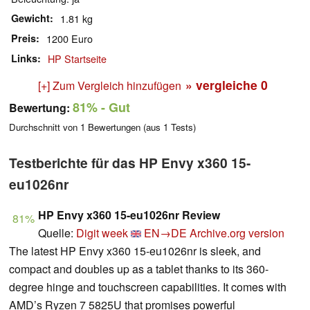
Gewicht
1.81 kg
Preis
1200 Euro
Links
HP Startseite
» vergleiche
0
[+] Zum Vergleich hinzufügen
81%
- Gut
Bewertung:
Durchschnitt von
1
Bewertungen (aus
1
Tests)
Testberichte für das HP Envy x360 15-
eu1026nr
HP Envy x360 15-eu1026nr Review
81%
Quelle:
Digit week
EN→DE
Archive.org version
The latest HP Envy x360 15-eu1026nr is sleek, and
compact and doubles up as a tablet thanks to its 360-
degree hinge and touchscreen capabilities. It comes with
AMD’s Ryzen 7 5825U that promises powerful