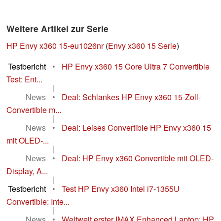
Weitere Artikel zur Serie
HP Envy x360 15-eu1026nr
(
Envy x360 15 Serie
)
Testbericht
•
HP Envy x360 15 Core Ultra 7 Convertible
Test: Ent...
|
News
•
Deal: Schlankes HP Envy x360 15-Zoll-
Convertible m...
|
News
•
Deal: Leises Convertible HP Envy x360 15
mit OLED-...
|
News
•
Deal: HP Envy x360 Convertible mit OLED-
Display, A...
|
Testbericht
•
Test HP Envy x360 Intel i7-1355U
Convertible: Inte...
|
News
•
Weltweit erster IMAX Enhanced Laptop: HP