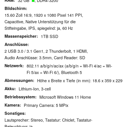
RAM
32 GB
, DDR4-3200
Bildschirm
15.60 Zoll 16:9, 1920 x 1080 Pixel 141 PPI,
Capacitive, Native Unterstützung für die
Stifteingabe, IPS, spiegelnd: ja, 60 Hz
Massenspeicher
1TB SSD
Anschlüsse
2 USB 3.0 / 3.1 Gen1, 2 Thunderbolt, 1 HDMI,
Audio Anschlüsse: 3.5mm, Card Reader: SD
Netzwerk
802.11 a/b/g/n/ac/ax (a/b/g/n = Wi-Fi 4/ac = Wi-
Fi 5/ax = Wi-Fi 6/), Bluetooth 5
Abmessungen
Höhe x Breite x Tiefe (in mm): 18.6 x 359 x 229
Akku
Lithium-Ion, 3-cell
Betriebssystem
Microsoft Windows 11 Home
Kamera
Primary Camera: 5 MPix
Sonstiges
Lautsprecher: Stereo, Tastatur: Chiclet, Tastatur-
Beleuchtung: ja