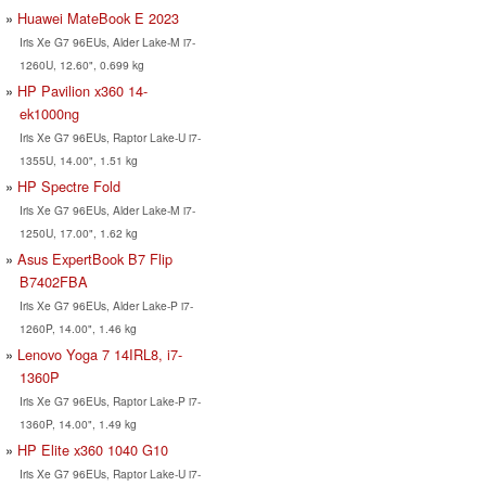
Huawei MateBook E 2023
Iris Xe G7 96EUs, Alder Lake-M i7-
1260U, 12.60", 0.699 kg
HP Pavilion x360 14-
ek1000ng
Iris Xe G7 96EUs, Raptor Lake-U i7-
1355U, 14.00", 1.51 kg
HP Spectre Fold
Iris Xe G7 96EUs, Alder Lake-M i7-
1250U, 17.00", 1.62 kg
Asus ExpertBook B7 Flip
B7402FBA
Iris Xe G7 96EUs, Alder Lake-P i7-
1260P, 14.00", 1.46 kg
Lenovo Yoga 7 14IRL8, i7-
1360P
Iris Xe G7 96EUs, Raptor Lake-P i7-
1360P, 14.00", 1.49 kg
HP Elite x360 1040 G10
Iris Xe G7 96EUs, Raptor Lake-U i7-