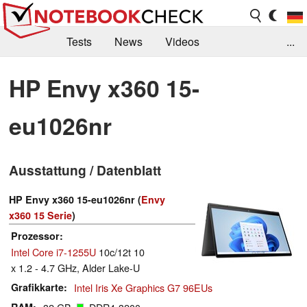
Tests
News
Videos
...
Benchmarks & Tech
Externe Tests
HP Envy x360 15-
Kaufberatung
Deals
Suche
Jobs
eu1026nr
Forum
Ausstattung / Datenblatt
HP Envy x360 15-eu1026nr (
Envy
x360 15 Serie
)
Prozessor
Intel Core i7-1255U
10c/12t 10
x 1.2 - 4.7 GHz, Alder Lake-U
Grafikkarte
Intel Iris Xe Graphics G7 96EUs