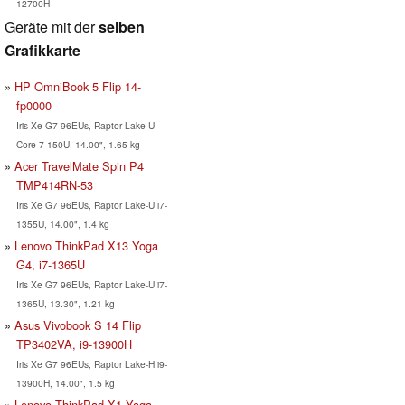
12700H
Geräte mit der
selben
Grafikkarte
HP OmniBook 5 Flip 14-
fp0000
Iris Xe G7 96EUs, Raptor Lake-U
Core 7 150U, 14.00", 1.65 kg
Acer TravelMate Spin P4
TMP414RN-53
Iris Xe G7 96EUs, Raptor Lake-U i7-
1355U, 14.00", 1.4 kg
Lenovo ThinkPad X13 Yoga
G4, i7-1365U
Iris Xe G7 96EUs, Raptor Lake-U i7-
1365U, 13.30", 1.21 kg
Asus Vivobook S 14 Flip
TP3402VA, i9-13900H
Iris Xe G7 96EUs, Raptor Lake-H i9-
13900H, 14.00", 1.5 kg
Lenovo ThinkPad X1 Yoga