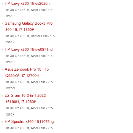
HP Envy x360 15-es2026nr
Iris Xe G7 96EUs, Alder Lake-P i7-
1260P
Samsung Galaxy Book3 Pro
360 16, i7-1360P
Iris Xe G7 96EUs, Raptor Lake-P i7-
1360P
HP Envy x360 15-ew0871nd
Iris Xe G7 96EUs, Alder Lake-P i7-
1260P
Asus Zenbook Pro 15 Flip
Q529ZA, i7-12700H
Iris Xe G7 96EUs, Alder Lake-S i7-
12700H
LG Gram 16 2-in-1 2022
16T90Q, i7-1260P
Iris Xe G7 96EUs, Alder Lake-P i7-
1260P
HP Spectre x360 16-f1075ng
Iris Xe G7 96EUs, Alder Lake-S i7-