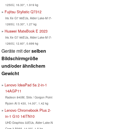
1250U, 16.30", 1.919 kg
Fujitsu Stylistic Q7312
Iris Xe G7 96EUs, Alder Lake-M i7-
1265U, 13.30", 1.27 kg
Huawei MateBook E 2023
Iris Xe G7 96EUs, Alder Lake-M i7-
1260U, 12.60", 0.699 kg
Geräte mit der
selben
Bildschirmgröße
und/oder ähnlichem
Gewicht
Lenovo IdeaPad 5a 2-in-1
14AGP11
Radeon 840M, Strix / Gorgon Point
Ryzen AI 5 430, 14.00", 1.42 kg
Lenovo Chromebook Plus 2-
in-1 G10 14ITN10
UHD Graphics 32EUs, Alder Lake-N
Core 3 N355, 14.00", 1.5 kg