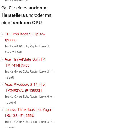
Iris Xe G7 96EUs
Geräte eines
anderen
Herstellers
und/oder mit
einer
anderen CPU
HP OmniBook 5 Flip 14-
fp0000
Iris Xe G7 96EUs, Raptor Lake-U
Core 7 150U
Acer TravelMate Spin P4
TMP414RN-53
Iris Xe G7 96EUs, Raptor Lake-U i7-
1355U
Asus Vivobook S 14 Flip
TP3402VA, i9-13900H
Iris Xe G7 96EUs, Raptor Lake-H i9-
13900H
Lenovo ThinkBook 14s Yoga
IRU G3, i7-1355U
Iris Xe G7 96EUs, Raptor Lake-U i7-
1355U