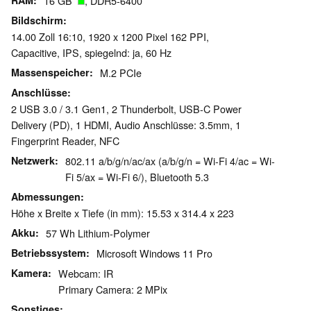
RAM
16 GB
, DDR5-6400
Bildschirm
14.00 Zoll 16:10, 1920 x 1200 Pixel 162 PPI,
Capacitive, IPS, spiegelnd: ja, 60 Hz
Massenspeicher
M.2 PCIe
Anschlüsse
2 USB 3.0 / 3.1 Gen1, 2 Thunderbolt, USB-C Power
Delivery (PD), 1 HDMI, Audio Anschlüsse: 3.5mm, 1
Fingerprint Reader, NFC
Netzwerk
802.11 a/b/g/n/ac/ax (a/b/g/n = Wi-Fi 4/ac = Wi-
Fi 5/ax = Wi-Fi 6/), Bluetooth 5.3
Abmessungen
Höhe x Breite x Tiefe (in mm): 15.53 x 314.4 x 223
Akku
57 Wh Lithium-Polymer
Betriebssystem
Microsoft Windows 11 Pro
Kamera
Webcam: IR
Primary Camera: 2 MPix
Sonstiges