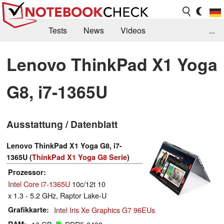
Tests
News
Videos
...
Benchmarks & Tech
Externe Tests
Lenovo ThinkPad X1 Yoga
Kaufberatung
Deals
Suche
Jobs
G8, i7-1365U
Forum
Ausstattung / Datenblatt
Lenovo ThinkPad X1 Yoga G8, i7-
1365U (
ThinkPad X1 Yoga G8 Serie
)
Prozessor
Intel Core i7-1365U
10c/12t 10
x 1.3 - 5.2 GHz, Raptor Lake-U
Grafikkarte
Intel Iris Xe Graphics G7 96EUs