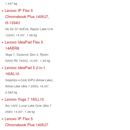
1.447 kg
Lenovo IP Flex 5
Chromebook Plus 14IAU7,
i5-1334U
Iris Xe G7 80EUs, Raptor Lake-U i5-
1334U, 14.00", 1.58 kg
Lenovo IdeaPad Flex 5
14ABR8
Vega 7, Cezanne (Zen 3, Ryzen
5000) R5 7430U, 14.00", 1.55 kg
Lenovo IdeaPad 5 2-in-1
16IAL10
Graphics 4-Core iGPU (Arrow Lake),
Arrow Lake Ultra 7 255U, 16.00",
2.082 kg
Lenovo Yoga 7 16ILL10
Arc 140V, Lunar Lake Core Ultra 7
256V, 14.00", 1.38 kg
Lenovo IP Flex 5
Chromebook Plus 14IAU7