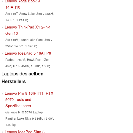
Lenovo Yoga Book 9
14IAH10
Arc 140T, Arrow Lake Ultra 7 255H,
14.00", 1.214 kg
Lenovo ThinkPad X1 2-in-1
Gen 10
Arc 140V, Lunar Lake Core Ultra 7
258V, 14.00", 1.376 kg
Lenovo IdeaPad 5 16AHP9
Radeon 780M, Hawk Point (Zen
4/4c) R7 8845HS, 16.00", 1.9 kg
Laptops des
selben
Herstellers
Lenovo Pro 9 16IPH11, RTX
5070 Tests und
Spezifikationen
GeForce RTX 5070 Laptop,
Panther Lake Ultra 9 386H, 16.00",
1.93 kg
Lenovo IdeaPad Slim 3