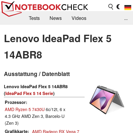
Tests
News
Videos
...
Benchmarks & Tech
Externe Tests
Lenovo IdeaPad Flex 5
Kaufberatung
Deals
Suche
Jobs
14ABR8
Forum
Ausstattung / Datenblatt
Lenovo IdeaPad Flex 5 14ABR8
(
IdeaPad Flex 5 14 Serie
)
Prozessor
AMD Ryzen 5 7430U
6c/12t, 6 x
4.3 GHz AMD Zen 3, Barcelo-U
(Zen 3)
Grafikkarte
AMD Radeon RX Vega 7