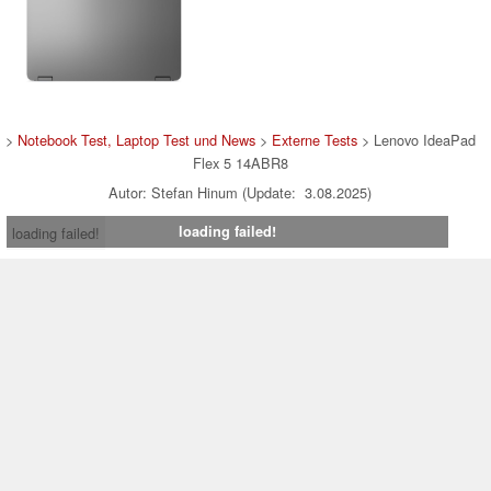
>
Notebook Test, Laptop Test und News
>
Externe Tests
> Lenovo IdeaPad
Flex 5 14ABR8
Autor: Stefan Hinum (Update: 3.08.2025)
loading failed!
loading failed!
Impressum
|
Team
|
Datenschutz
|
Kontakt
|
Cookie
Einstellungen
| 02.08.2026 14:34
* Beim Kauf über einen Affiliate-Link kann Notebookcheck eine Vergütung