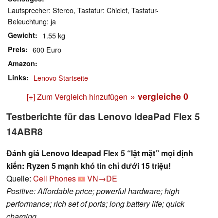
Lautsprecher: Stereo, Tastatur: Chiclet, Tastatur-
Beleuchtung: ja
Gewicht
1.55 kg
Preis
600 Euro
Amazon
Links
Lenovo Startseite
» vergleiche
0
[+] Zum Vergleich hinzufügen
Testberichte für das Lenovo IdeaPad Flex 5
14ABR8
Đánh giá Lenovo Ideapad Flex 5 “lật mặt” mọi định
kiến: Ryzen 5 mạnh khó tin chỉ dưới 15 triệu!
Quelle:
Cell Phones
VN→DE
Positive: Affordable price; powerful hardware; high
performance; rich set of ports; long battery life; quick
charging.