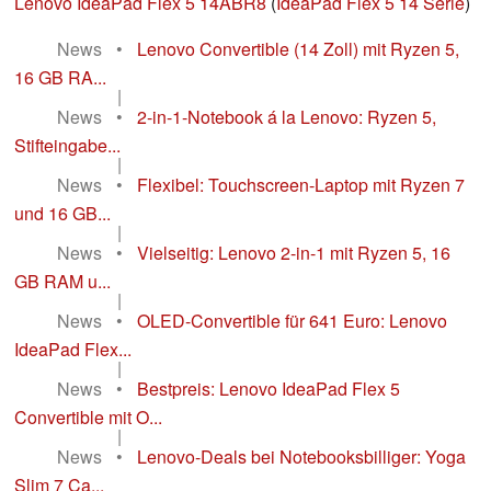
Lenovo IdeaPad Flex 5 14ABR8
(
IdeaPad Flex 5 14 Serie
)
News
•
Lenovo Convertible (14 Zoll) mit Ryzen 5,
16 GB RA...
|
News
•
2-in-1-Notebook á la Lenovo: Ryzen 5,
Stifteingabe...
|
News
•
Flexibel: Touchscreen-Laptop mit Ryzen 7
und 16 GB...
|
News
•
Vielseitig: Lenovo 2-in-1 mit Ryzen 5, 16
GB RAM u...
|
News
•
OLED-Convertible für 641 Euro: Lenovo
IdeaPad Flex...
|
News
•
Bestpreis: Lenovo IdeaPad Flex 5
Convertible mit O...
|
News
•
Lenovo-Deals bei Notebooksbilliger: Yoga
Slim 7 Ca...