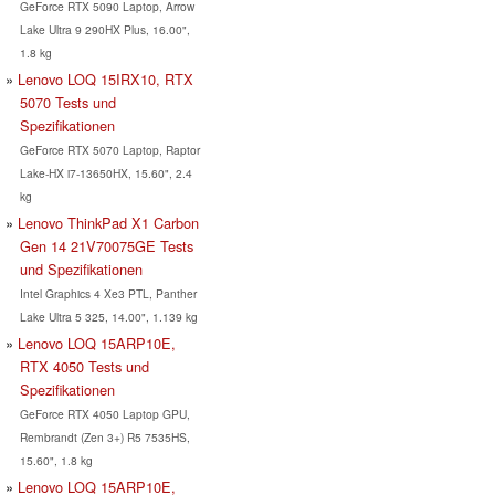
GeForce RTX 5090 Laptop, Arrow
Lake Ultra 9 290HX Plus, 16.00",
1.8 kg
Lenovo LOQ 15IRX10, RTX
5070 Tests und
Spezifikationen
GeForce RTX 5070 Laptop, Raptor
Lake-HX i7-13650HX, 15.60", 2.4
kg
Lenovo ThinkPad X1 Carbon
Gen 14 21V70075GE Tests
und Spezifikationen
Intel Graphics 4 Xe3 PTL, Panther
Lake Ultra 5 325, 14.00", 1.139 kg
Lenovo LOQ 15ARP10E,
RTX 4050 Tests und
Spezifikationen
GeForce RTX 4050 Laptop GPU,
Rembrandt (Zen 3+) R5 7535HS,
15.60", 1.8 kg
Lenovo LOQ 15ARP10E,