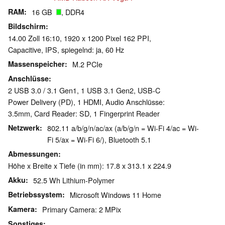
RAM
16 GB
, DDR4
Bildschirm
14.00 Zoll 16:10, 1920 x 1200 Pixel 162 PPI,
Capacitive, IPS, spiegelnd: ja, 60 Hz
Massenspeicher
M.2 PCIe
Anschlüsse
2 USB 3.0 / 3.1 Gen1, 1 USB 3.1 Gen2, USB-C
Power Delivery (PD), 1 HDMI, Audio Anschlüsse:
3.5mm, Card Reader: SD, 1 Fingerprint Reader
Netzwerk
802.11 a/b/g/n/ac/ax (a/b/g/n = Wi-Fi 4/ac = Wi-
Fi 5/ax = Wi-Fi 6/), Bluetooth 5.1
Abmessungen
Höhe x Breite x Tiefe (in mm): 17.8 x 313.1 x 224.9
Akku
52.5 Wh Lithium-Polymer
Betriebssystem
Microsoft Windows 11 Home
Kamera
Primary Camera: 2 MPix
Sonstiges