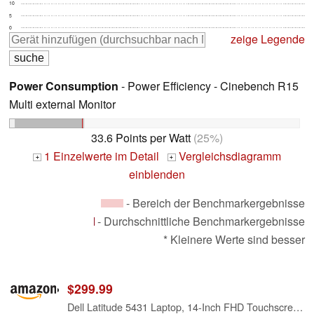
10
5
0
zeige Legende
Power Consumption
- Power Efficiency - Cinebench R15
Multi external Monitor
33.6 Points per Watt
(25%)
1 Einzelwerte im Detail
Vergleichsdiagramm
+
+
einblenden
- Bereich der Benchmarkergebnisse
- Durchschnittliche Benchmarkergebnisse
* Kleinere Werte sind besser
$299.99
Dell Latitude 5431 Laptop, 14-Inch FHD Touchscreen, Intel Core i5-1250P Processor 16GB RAM, 256GB SSD, Backlit Keyboard, Webcam, Intel Integrated Graphics, Windows 11 Pro + Accessories