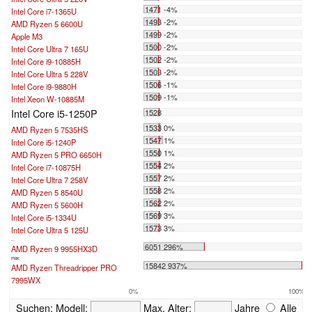
1471 -4%
Intel Core i7-1365U
1493 -2%
AMD Ryzen 5 6600U
1499 -2%
Apple M3
1500 -2%
Intel Core Ultra 7 165U
1502 -2%
Intel Core i9-10885H
1503 -2%
Intel Core Ultra 5 228V
1506 -1%
Intel Core i9-9880H
1509 -1%
Intel Xeon W-10885M
Intel Core i5-1250P
1528
1533 0%
AMD Ryzen 5 7535HS
1547 1%
Intel Core i5-1240P
1550 1%
AMD Ryzen 5 PRO 6650H
1554 2%
Intel Core i7-10875H
1557 2%
Intel Core Ultra 7 258V
1558 2%
AMD Ryzen 5 8540U
1562 2%
AMD Ryzen 5 5600H
1569 3%
Intel Core i5-1334U
1573 3%
Intel Core Ultra 5 125U
...
6051 296%
AMD Ryzen 9 9955HX3D
max:
15842 937%
AMD Ryzen Threadripper PRO
7995WX
0%
100%
Suchen:
Modell:
Max. Alter:
Jahre
Alle