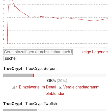
11
10
9
8
7
6
5
4
3
2
1
0
zeige Legende
TrueCrypt
- TrueCrypt Serpent
1 GB/s
(29%)
1 Einzelwerte im Detail
Vergleichsdiagramm
+
+
einblenden
TrueCrypt
- TrueCrypt Twofish