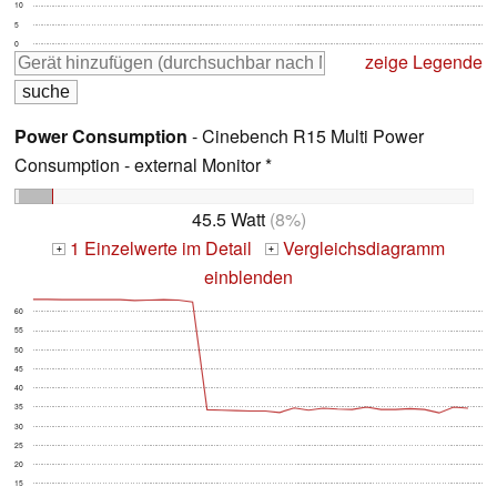
10
5
0
zeige Legende
Power Consumption
- Cinebench R15 Multi Power
Consumption - external Monitor *
45.5 Watt
(8%)
1 Einzelwerte im Detail
Vergleichsdiagramm
+
+
einblenden
60
55
50
45
40
35
30
25
20
15