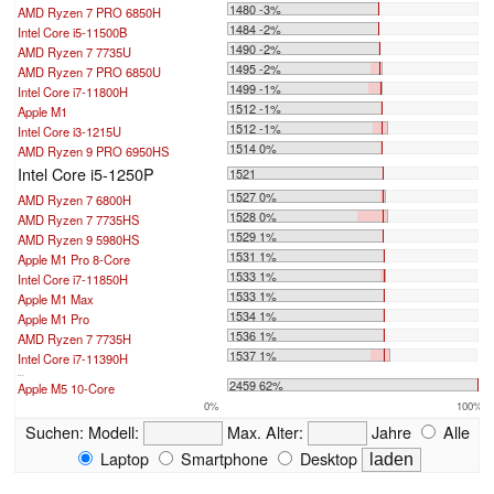
1480 -3%
AMD Ryzen 7 PRO 6850H
1484 -2%
Intel Core i5-11500B
1490 -2%
AMD Ryzen 7 7735U
1495 -2%
AMD Ryzen 7 PRO 6850U
1499 -1%
Intel Core i7-11800H
1512 -1%
Apple M1
1512 -1%
Intel Core i3-1215U
1514 0%
AMD Ryzen 9 PRO 6950HS
Intel Core i5-1250P
1521
1527 0%
AMD Ryzen 7 6800H
1528 0%
AMD Ryzen 7 7735HS
1529 1%
AMD Ryzen 9 5980HS
1531 1%
Apple M1 Pro 8-Core
1533 1%
Intel Core i7-11850H
1533 1%
Apple M1 Max
1534 1%
Apple M1 Pro
1536 1%
AMD Ryzen 7 7735H
1537 1%
Intel Core i7-11390H
...
2459 62%
Apple M5 10-Core
0%
100%
Suchen:
Modell:
Max. Alter:
Jahre
Alle
Laptop
Smartphone
Desktop