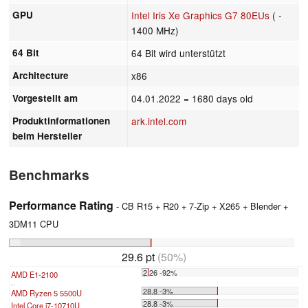
GPU
Intel Iris Xe Graphics G7 80EUs
( -
1400 MHz)
64 Bit
64 Bit wird unterstützt
Architecture
x86
Vorgestellt am
04.01.2022
= 1680 days old
Produktinformationen
ark.intel.com
beim Hersteller
Benchmarks
Performance Rating
- CB R15 + R20 + 7-Zip + X265 + Blender +
3DM11 CPU
29.6 pt
(50%)
2.26 -92%
AMD E1-2100
...
28.8 -3%
AMD Ryzen 5 5500U
28.8 -3%
Intel Core i7-10710U