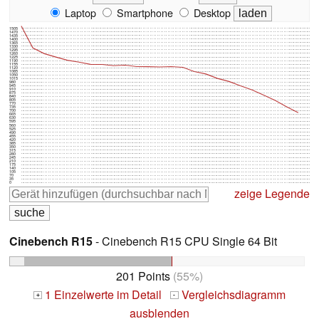
Laptop
Smartphone
Desktop
1505
1470
1435
1400
1365
1330
1295
1260
1225
1190
1155
1120
1085
1050
1015
980
945
910
875
840
805
770
735
700
665
630
595
560
525
490
455
420
385
350
315
280
245
210
175
140
105
70
35
0
zeige Legende
Cinebench R15
- Cinebench R15 CPU Single 64 Bit
201 Points
(55%)
1 Einzelwerte im Detail
Vergleichsdiagramm
+
-
ausblenden