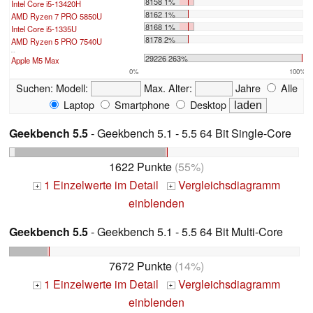
8158 1%
Intel Core i5-13420H
8162 1%
AMD Ryzen 7 PRO 5850U
8168 1%
Intel Core i5-1335U
8178 2%
AMD Ryzen 5 PRO 7540U
...
29226 263%
Apple M5 Max
0%
100%
Suchen:
Modell:
Max. Alter:
Jahre
Alle
Laptop
Smartphone
Desktop
Geekbench 5.5
- Geekbench 5.1 - 5.5 64 Bit Single-Core
1622 Punkte
(55%)
1 Einzelwerte im Detail
Vergleichsdiagramm
+
+
einblenden
Geekbench 5.5
- Geekbench 5.1 - 5.5 64 Bit Multi-Core
7672 Punkte
(14%)
1 Einzelwerte im Detail
Vergleichsdiagramm
+
+
einblenden