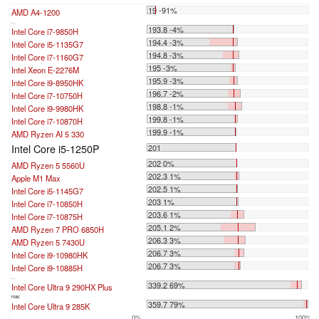
19 -91%
AMD A4-1200
...
193.8 -4%
Intel Core i7-9850H
194.4 -3%
Intel Core i5-1135G7
194.8 -3%
Intel Core i7-1160G7
195 -3%
Intel Xeon E-2276M
195.9 -3%
Intel Core i9-8950HK
196.7 -2%
Intel Core i7-10750H
198.8 -1%
Intel Core i9-9980HK
199.8 -1%
Intel Core i7-10870H
199.9 -1%
AMD Ryzen AI 5 330
Intel Core i5-1250P
201
202 0%
AMD Ryzen 5 5560U
202.3 1%
Apple M1 Max
202.5 1%
Intel Core i5-1145G7
203 1%
Intel Core i7-10850H
203.6 1%
Intel Core i7-10875H
205.1 2%
AMD Ryzen 7 PRO 6850H
206.3 3%
AMD Ryzen 5 7430U
206.7 3%
Intel Core i9-10980HK
206.7 3%
Intel Core i9-10885H
...
339.2 69%
Intel Core Ultra 9 290HX Plus
max:
359.7 79%
Intel Core Ultra 9 285K
0%
100%