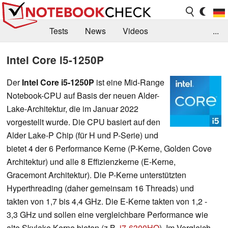
Tests
News
Videos
...
Benchmarks & Tech
Externe Tests
Intel Core i5-1250P
Kaufberatung
Deals
Suche
Jobs
Der
Intel Core i5-1250P
ist eine Mid-Range
Notebook-CPU auf Basis der neuen Alder-
Forum
Lake-Architektur, die im Januar 2022
vorgestellt wurde. Die CPU basiert auf den
Alder Lake-P Chip
(für H und P-Serie) und
bietet 4 der 6 Performance Kerne (P-Kerne, Golden Cove
Architektur) und alle 8 Effizienzkerne (E-Kerne,
Gracemont Architektur). Die P-Kerne unterstützten
Hyperthreading (daher gemeinsam 16 Threads) und
takten von 1,7 bis 4,4 GHz. Die E-Kerne takten von 1,2 -
3,3 GHz und sollen eine vergleichbare Performance wie
alte Skylake Kerne bieten (z.B.
i7-6300HQ
). Im Vergleich