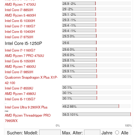
28.9 -2%
AMD Ryzen 7 4700U
29 -2%
Intel Core i7-8850H
29.1 -2%
AMD Ryzen 5 4600H
29.3 -1%
Intel Core i5-10300H
29.4 -1%
Intel Core i7-1180G7
29.4 -1%
Intel Core i5-10400H
29.5 0%
Intel Core i7-9750H
Intel Core i5-1250P
29.6
29.6 0%
Intel Core i7-1160G7
29.6 0%
AMD Ryzen 7 PRO 4750U
29.8 1%
Intel Core i5-10500H
29.8 1%
AMD Ryzen 7 4800U
29.9 1%
Intel Core i7-9850H
30 1%
Qualcomm Snapdragon X Plus X1P-
42-100
30 1%
Intel Core i7-8559U
30 1%
AMD Ryzen 7 4980U
30 1%
Intel Core i5-1135G7
...
49.2 66%
Intel Core Ultra 9 290HX Plus
max:
59.5 101%
AMD Ryzen Threadripper PRO
7995WX
0%
100%
Suchen:
Modell:
Max. Alter:
Jahre
Alle