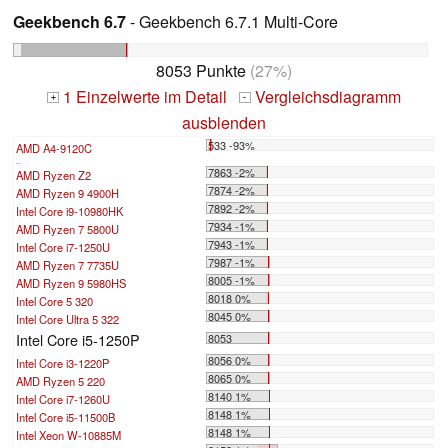
Geekbench 6.7
- Geekbench 6.7.1 Multi-Core
8053 Punkte
(27%)
1 Einzelwerte im Detail
Vergleichsdiagramm
+
-
ausblenden
533 -93%
AMD A4-9120C
...
7863 -2%
AMD Ryzen Z2
7874 -2%
AMD Ryzen 9 4900H
7892 -2%
Intel Core i9-10980HK
7934 -1%
AMD Ryzen 7 5800U
7943 -1%
Intel Core i7-1250U
7987 -1%
AMD Ryzen 7 7735U
8005 -1%
AMD Ryzen 9 5980HS
8018 0%
Intel Core 5 320
8045 0%
Intel Core Ultra 5 322
Intel Core i5-1250P
8053
8056 0%
Intel Core i3-1220P
8065 0%
AMD Ryzen 5 220
8140 1%
Intel Core i7-1260U
8148 1%
Intel Core i5-11500B
8148 1%
Intel Xeon W-10885M