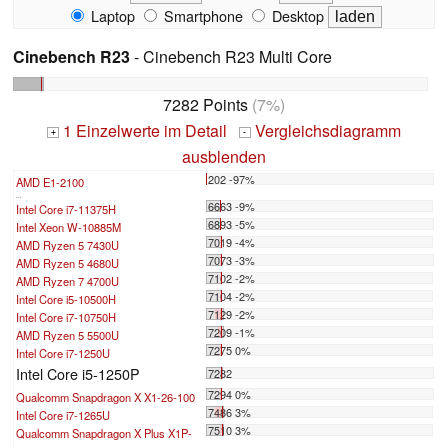
Laptop
Smartphone
Desktop
Cinebench R23
- Cinebench R23 Multi Core
7282 Points
(7%)
1 Einzelwerte im Detail
Vergleichsdiagramm
+
-
ausblenden
202 -97%
AMD E1-2100
...
6663 -9%
Intel Core i7-11375H
6893 -5%
Intel Xeon W-10885M
7019 -4%
AMD Ryzen 5 7430U
7073 -3%
AMD Ryzen 5 4680U
7102 -2%
AMD Ryzen 7 4700U
7104 -2%
Intel Core i5-10500H
7129 -2%
Intel Core i7-10750H
7209 -1%
AMD Ryzen 5 5500U
7275 0%
Intel Core i7-1250U
Intel Core i5-1250P
7282
7294 0%
Qualcomm Snapdragon X X1-26-100
7486 3%
Intel Core i7-1265U
7510 3%
Qualcomm Snapdragon X Plus X1P-