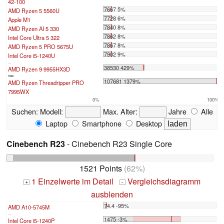
42-100
7667 5%
AMD Ryzen 5 5560U
7728 6%
Apple M1
7840 8%
AMD Ryzen AI 5 330
7862 8%
Intel Core Ultra 5 322
7867 8%
AMD Ryzen 5 PRO 5675U
7902 9%
Intel Core i5-1240U
...
38530 429%
AMD Ryzen 9 9955HX3D
max:
107681 1379%
AMD Ryzen Threadripper PRO
7995WX
0%
100%
Suchen:
Modell:
Max. Alter:
Jahre
Alle
Laptop
Smartphone
Desktop
Cinebench R23
- Cinebench R23 Single Core
1521 Points
(62%)
1 Einzelwerte im Detail
Vergleichsdiagramm
+
-
ausblenden
74.4 -95%
AMD A10-5745M
...
1475 -3%
Intel Core i5-1240P