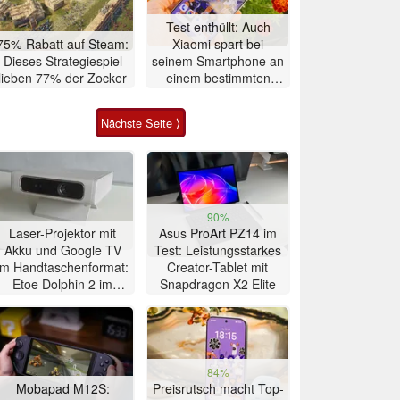
Test enthüllt: Auch
75% Rabatt auf Steam:
Xiaomi spart bei
Dieses Strategiespiel
seinem Smartphone an
lieben 77% der Zocker
einem bestimmten
Bauteil
Nächste Seite ⟩
90%
Laser-Projektor mit
Asus ProArt PZ14 im
Akku und Google TV
Test: Leistungsstarkes
im Handtaschenformat:
Creator-Tablet mit
Etoe Dolphin 2 im
Snapdragon X2 Elite
Praxis-Test
84%
Mobapad M12S:
Preisrutsch macht Top-