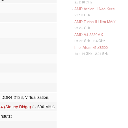
2x 2.16 GHz
-
AMD Athlon II Neo K325
2x 1.3 GHz
-
AMD Turion II Ultra M620
2x 2.5 GHz
-
AMD A4-3330MX
2x 2.2 GHz - 2.6 GHz
-
Intel Atom x5-Z8500
4x 1.44 GHz - 2.24 GHz
 DDR4-2133, Virtualization,
 (Stoney Ridge)
( - 600 MHz)
rstützt