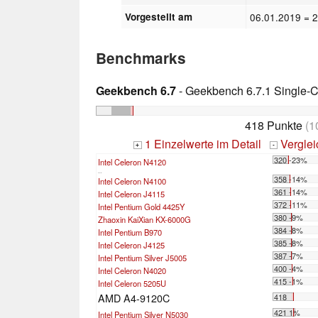
Vorgestellt am
06.01.2019
= 
Benchmarks
Geekbench 6.7
- Geekbench 6.7.1 Single-
418 Punkte
(1
1 Einzelwerte im Detail
Vergle
+
-
320 -23%
Intel Celeron N4120
...
358 -14%
Intel Celeron N4100
361 -14%
Intel Celeron J4115
372 -11%
Intel Pentium Gold 4425Y
380 -9%
Zhaoxin KaiXian KX-6000G
384 -8%
Intel Pentium B970
385 -8%
Intel Celeron J4125
387 -7%
Intel Pentium Silver J5005
400 -4%
Intel Celeron N4020
415 -1%
Intel Celeron 5205U
AMD A4-9120C
418
421 1%
Intel Pentium Silver N5030