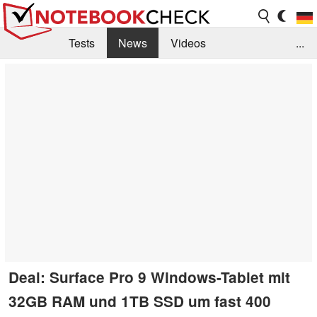
Tests
News
Videos
...
Benchmarks & Tech
Externe Tests
Kaufberatung
Deals
Suche
Jobs
Forum
Deal: Surface Pro 9 Windows-Tablet mit
32GB RAM und 1TB SSD um fast 400