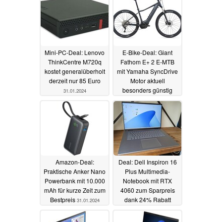
Mini-PC-Deal: Lenovo
E-Bike-Deal: Giant
ThinkCentre M720q
Fathom E+ 2 E-MTB
kostet generalüberholt
mit Yamaha SyncDrive
derzeit nur 85 Euro
Motor aktuell
besonders günstig
31.01.2024
31.01.2024
Amazon-Deal:
Deal: Dell Inspiron 16
Praktische Anker Nano
Plus Multimedia-
Powerbank mit 10.000
Notebook mit RTX
mAh für kurze Zeit zum
4060 zum Sparpreis
Bestpreis
dank 24% Rabatt
31.01.2024
31.01.2024