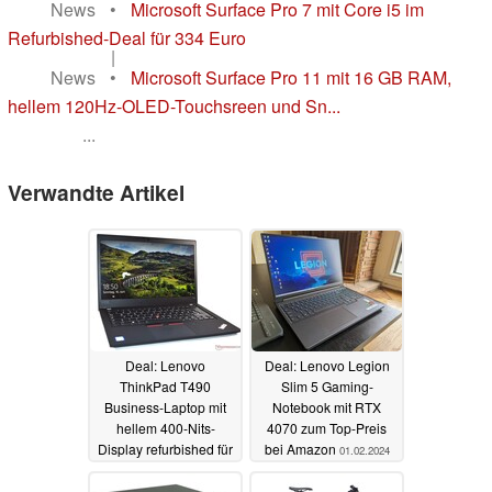
News
•
Microsoft Surface Pro 7 mit Core i5 im
Refurbished-Deal für 334 Euro
|
News
•
Microsoft Surface Pro 11 mit 16 GB RAM,
hellem 120Hz-OLED-Touchsreen und Sn...
...
Verwandte Artikel
Deal: Lenovo
Deal: Lenovo Legion
ThinkPad T490
Slim 5 Gaming-
Business-Laptop mit
Notebook mit RTX
hellem 400-Nits-
4070 zum Top-Preis
Display refurbished für
bei Amazon
01.02.2024
319 Euro bestellbar
01.02.2024