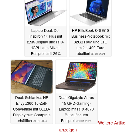
Laptop-Deal: Dell
HP EliteBook 840 G10
Inspiron 14 Plus mit
Business-Notebook mit
2,5K-Display und RTX-
32GB RAM und LTE
dGPU zum Allzeit-
um fast 400 Euro
Bestpreis mit 26%
rabattiert
30.01.2024
Ersparnis
30.01.2024
Deal: Schlankes HP
Deal: Gigabyte Aorus
Envy x360 15-Zoll-
15 QHD-Gaming-
Convertible mit OLED-
Laptop mit RTX 4070
Display zum Sparpreis
fällt auf neuen
erhältlich
Bestpreis
29.01.2024
29.01.2024
Weitere Artikel
anzeigen