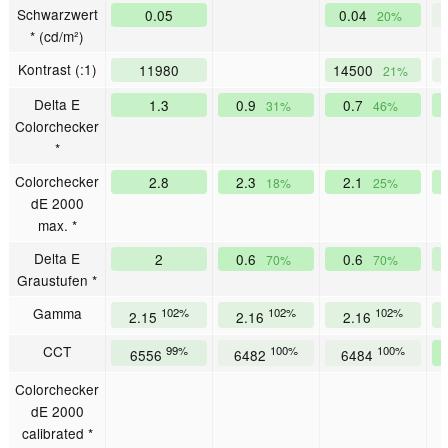
Schwarzwert
0.05
0.04
20%
* (cd/m²)
Kontrast (:1)
11980
14500
21%
Delta E
1.3
0.9
0.7
31%
46%
Colorchecker
*
Colorchecker
2.8
2.3
2.1
18%
25%
dE 2000
max. *
Delta E
2
0.6
0.6
70%
70%
Graustufen *
Gamma
102%
102%
102%
2.15
2.16
2.16
CCT
99%
100%
100%
6556
6482
6484
Colorchecker
dE 2000
calibrated *