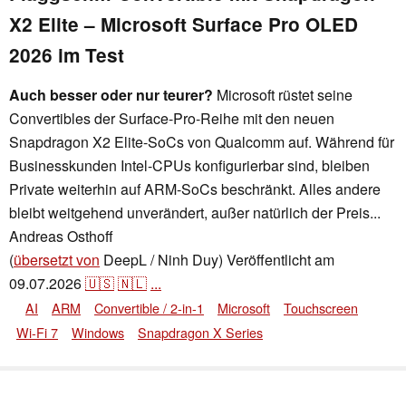
X2 Elite – Microsoft Surface Pro OLED
2026 im Test
Auch besser oder nur teurer?
Microsoft rüstet seine
Convertibles der Surface-Pro-Reihe mit den neuen
Snapdragon X2 Elite-SoCs von Qualcomm auf. Während für
Businesskunden Intel-CPUs konfigurierbar sind, bleiben
Private weiterhin auf ARM-SoCs beschränkt. Alles andere
bleibt weitgehend unverändert, außer natürlich der Preis...
Andreas Osthoff
,
👁
Andreas Osthoff
,
✓
Andrea Grüblinger
(
übersetzt von
DeepL / Ninh Duy)
Veröffentlicht am
09.07.2026
🇺🇸
🇳🇱
...
AI
ARM
Convertible / 2-in-1
Microsoft
Touchscreen
Wi-Fi 7
Windows
Snapdragon X Series