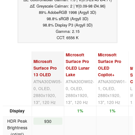
ΔE Greyscale Calman: 2 | ∀{0.09-98 Ø4.96}
89% AdobeRGB 1998 (Argyll 3D)
98.8% sRGB (Argyll 3D)
98.8% Display P3 (Argyll 3D)
Gamma: 2.15
CCT: 6556 K
Microsoft
Microsoft
Microsoft
Surface Pro
Surface Pro
Surface Pro
OLED Lunar
OLED
Mi
13 OLED
Lake
Copilot+
Su
ATNA30DW05-
ATNA30DW02-
ATNA30DW01-
Co
0, OLED,
0, OLED,
1, OLED,
L
2880x1920,
2880x1920,
2880x1920,
IP
13", 120 Hz
13", 120 Hz
13", 120 Hz
13
Display
1%
1%
HDR Peak
930
Brightness
(cd/m²)