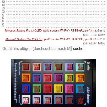
1800
1700
1600
1500
1400
1300
1200
1100
1000
900
800
700
600
500
400
300
200
100
0
Microsoft Surface Pro 13 OLED
; iperf3 transmit Wi-Fi6/7 RT-BE96U; iperf 3.1.3:
Ø3519
(3121-3723) MBit/s
Microsoft Surface Pro 13 OLED
; iperf3 receive Wi-Fi6/7 RT-BE96U; iperf 3.1.3:
Ø3159
(2613-3274) MBit/s
18.7
11.6
15.2
21.2
12
8.7
∆E
∆E
∆E
∆E
∆E
∆E
7.8
12.2
11.1
17
10
6.2
∆E
∆E
∆E
∆E
∆E
∆E
7.4
12.2
9.8
3.6
7.9
12.7
∆E
∆E
∆E
∆E
∆E
∆E
11.3
14
15
17.2
18.1
13.3
∆E
∆E
∆E
∆E
∆E
∆E