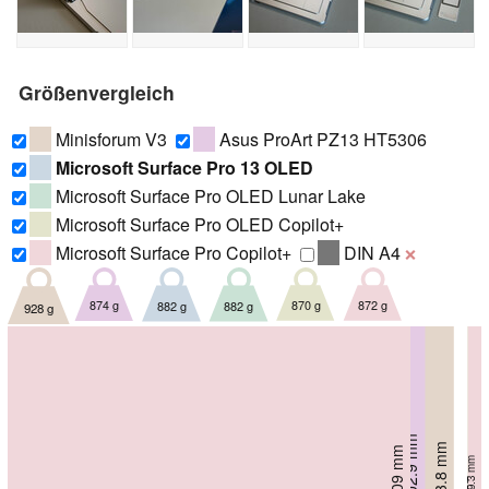
Größenvergleich
Minisforum V3
Asus ProArt PZ13 HT5306
Microsoft Surface Pro 13 OLED
Microsoft Surface Pro OLED Lunar Lake
Microsoft Surface Pro OLED Copilot+
Microsoft Surface Pro Copilot+
DIN A4
❌
874 g
882 g
882 g
870 g
872 g
928 g
202.9 mm
213.8 mm
209 mm
209 mm
209 mm
209 mm
9.3 mm
9.3 mm
9.3 mm
9.3 mm
9 mm
9.8 mm