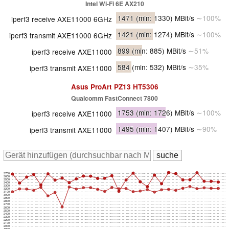
Intel Wi-Fi 6E AX210
1471
(min: 1330)
MBit/s
∼100%
iperf3 receive AXE11000 6GHz
1421
(min: 1274)
MBit/s
∼100%
iperf3 transmit AXE11000 6GHz
899
(min: 885)
MBit/s
∼51%
iperf3 receive AXE11000
584
(min: 532)
MBit/s
∼35%
iperf3 transmit AXE11000
Asus ProArt PZ13 HT5306
Qualcomm FastConnect 7800
1753
(min: 1726)
MBit/s
∼100%
iperf3 receive AXE11000
1495
(min: 1407)
MBit/s
∼90%
iperf3 transmit AXE11000
3700
3600
3500
3400
3300
3200
3100
3000
2900
2800
2700
2600
2500
2400
2300
2200
2100
2000
1900