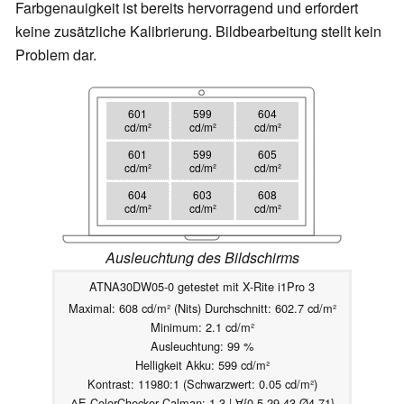
Farbgenauigkeit ist bereits hervorragend und erfordert
keine zusätzliche Kalibrierung. Bildbearbeitung stellt kein
Problem dar.
601
599
604
cd/m²
cd/m²
cd/m²
601
599
605
cd/m²
cd/m²
cd/m²
604
603
608
cd/m²
cd/m²
cd/m²
Ausleuchtung des Bildschirms
ATNA30DW05-0 getestet mit X-Rite i1Pro 3
Maximal: 608 cd/m² (Nits) Durchschnitt: 602.7 cd/m²
Minimum: 2.1 cd/m²
Ausleuchtung: 99 %
Helligkeit Akku: 599 cd/m²
Kontrast: 11980:1 (Schwarzwert: 0.05 cd/m²)
ΔE ColorChecker Calman: 1.3 | ∀{0.5-29.43 Ø4.71}