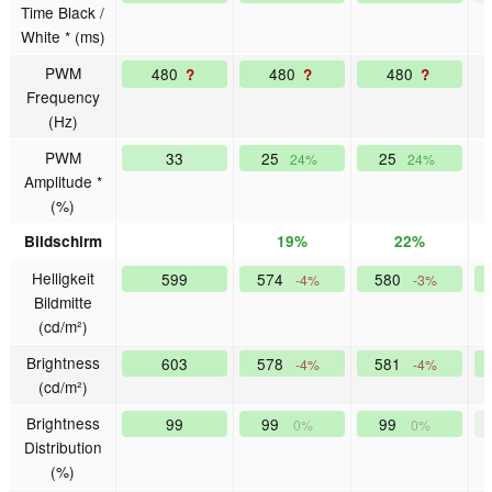
Time Black /
White * (ms)
PWM
480
480
480
?
?
?
Frequency
(Hz)
PWM
33
25
25
24%
24%
Amplitude *
(%)
Bildschirm
19%
22%
Helligkeit
599
574
580
-4%
-3%
Bildmitte
(cd/m²)
Brightness
603
578
581
-4%
-4%
(cd/m²)
Brightness
99
99
99
0%
0%
Distribution
(%)