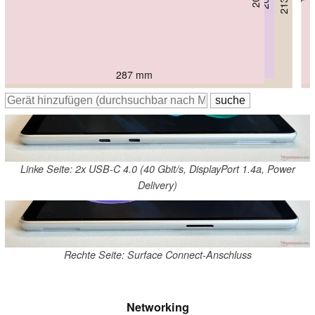
297.5 mm
287 mm
287 mm
287 mm
287 mm
318 mm
Linke Seite: 2x USB-C 4.0 (40 Gbit/s, DisplayPort 1.4a, Power
Delivery)
Rechte Seite: Surface Connect-Anschluss
Networking