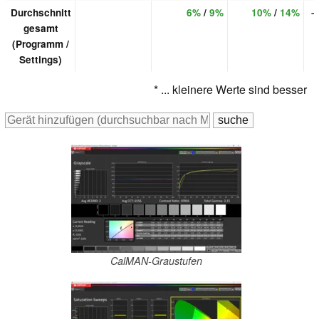
Durchschnitt
6%
/
9%
10%
/
14%
-
gesamt
(Programm /
Settings)
* ... kleinere Werte sind besser
CalMAN-Graustufen