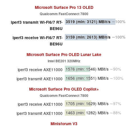
Microsoft Surface Pro 13 OLED
Qualcomm FastConnect 7800
3519
(min: 3121)
MBit/s
∼100%
iperf3 transmit Wi-Fi6/7 RT-
BE96U
3159
(min: 2613)
MBit/s
∼100%
iperf3 receive Wi-Fi6/7 RT-
BE96U
Microsoft Surface Pro OLED Lunar Lake
Intel BE201 320MHz
1576
(min: 1546)
MBit/s
∼90%
iperf3 receive AXE11000
1656
(min: 1551)
MBit/s
∼100%
iperf3 transmit AXE11000
Microsoft Surface Pro OLED Copilot+
Qualcomm FastConnect 7800
1705
(min: 1629)
MBit/s
∼97%
iperf3 receive AXE11000
1463
(min: 1282)
MBit/s
∼88%
iperf3 transmit AXE11000
Minisforum V3