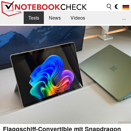
Tests
News
Videos
...
Benchmarks & Tech
Externe Tests
Kaufberatung
Deals
Suche
Jobs
Forum
Flaggschiff-Convertible mit Snapdragon