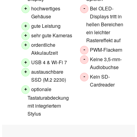
hochwertiges
Bei OLED-
+
-
Gehäuse
Displays tritt in
hellen Bereichen
gute Leistung
+
ein leichter
sehr gute Kameras
+
Rastereffekt auf
ordentliche
+
PWM-Flackern
-
Akkulaufzeit
Keine 3,5-mm-
-
USB 4 & Wi-Fi 7
+
Audiobuchse
austauschbare
+
Kein SD-
-
SSD (M.2 2230)
Cardreader
optionale
+
Tastaturabdeckung
mit integriertem
Stylus