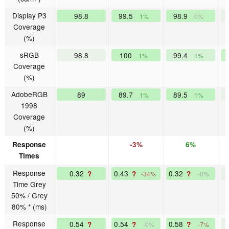
Display P3
98.8
99.5
98.9
1%
0%
Coverage
(%)
sRGB
98.8
100
99.4
1%
1%
Coverage
(%)
AdobeRGB
89
89.7
89.5
1%
1%
1998
Coverage
(%)
Response
-3%
6%
Times
Response
0.32
0.43
0.32
?
?
?
-34%
-0%
Time Grey
50% / Grey
80% * (ms)
Response
0.54
0.54
0.58
?
?
?
-0%
-7%