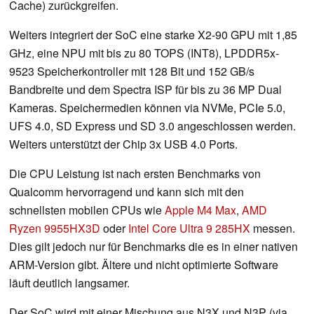
Cache) zurückgreifen.
Weiters integriert der SoC eine starke X2-90 GPU mit 1,85
GHz, eine NPU mit bis zu 80 TOPS (INT8), LPDDR5x-
9523 Speicherkontroller mit 128 Bit und 152 GB/s
Bandbreite und dem Spectra ISP für bis zu 36 MP Dual
Kameras. Speichermedien können via NVMe, PCIe 5.0,
UFS 4.0, SD Express und SD 3.0 angeschlossen werden.
Weiters unterstützt der Chip 3x USB 4.0 Ports.
Die CPU Leistung ist nach ersten Benchmarks von
Qualcomm hervorragend und kann sich mit den
schnellsten mobilen CPUs wie
Apple M4 Max
,
AMD
Ryzen 9955HX3D
oder
Intel Core Ultra 9 285HX
messen.
Dies gilt jedoch nur für Benchmarks die es in einer nativen
ARM-Version gibt. Ältere und nicht optimierte Software
läuft deutlich langsamer.
Der SoC wird mit einer Mischung aus N3X und N3P (via