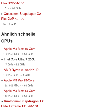
Plus X2P-64-100
10x - 4.04 GHz
»
Qualcomm Snapdragon X2
Plus X2P-42-100
6x - 4 GHz
Ähnlich schnelle
CPUs
+
Apple M4 Max 16-Core
16x 2.59 GHz - 4.51 GHz
+ Intel Core Ultra 7 255U
1.7 GHz - 5.2 GHz
+
AMD Ryzen 9 9955HX3D
16x 2.5 GHz - 5.4 GHz
+
Apple M5 Pro 15-Core
15x 3.05 GHz - 4.61 GHz
+
Apple M4 Max 14-Core
14x 2.59 GHz - 4.51 GHz
»
Qualcomm Snapdragon X2
Elite Extreme X2E-96-100