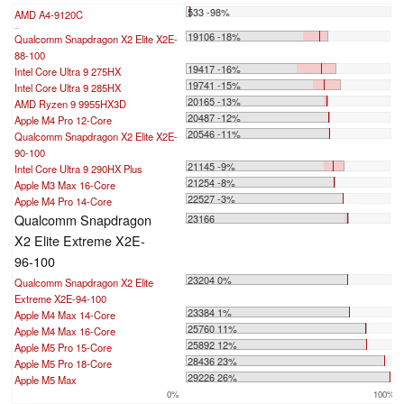
533 -98%
AMD A4-9120C
...
19106 -18%
Qualcomm Snapdragon X2 Elite X2E-
88-100
19417 -16%
Intel Core Ultra 9 275HX
19741 -15%
Intel Core Ultra 9 285HX
20165 -13%
AMD Ryzen 9 9955HX3D
20487 -12%
Apple M4 Pro 12-Core
20546 -11%
Qualcomm Snapdragon X2 Elite X2E-
90-100
21145 -9%
Intel Core Ultra 9 290HX Plus
21254 -8%
Apple M3 Max 16-Core
22527 -3%
Apple M4 Pro 14-Core
Qualcomm Snapdragon
23166
X2 Elite Extreme X2E-
96-100
23204 0%
Qualcomm Snapdragon X2 Elite
Extreme X2E-94-100
23384 1%
Apple M4 Max 14-Core
25760 11%
Apple M4 Max 16-Core
25892 12%
Apple M5 Pro 15-Core
28436 23%
Apple M5 Pro 18-Core
29226 26%
Apple M5 Max
0%
100%