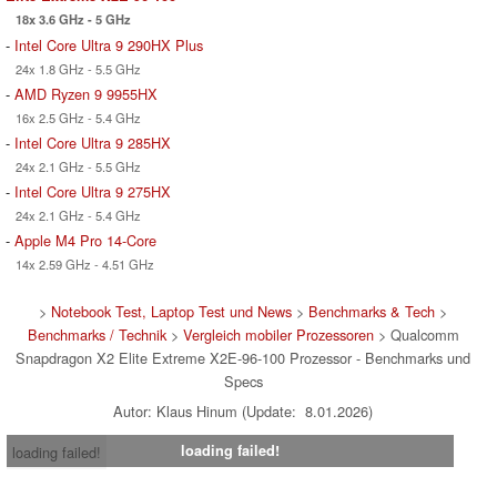
18x 3.6 GHz - 5 GHz
-
Intel Core Ultra 9 290HX Plus
24x 1.8 GHz - 5.5 GHz
-
AMD Ryzen 9 9955HX
16x 2.5 GHz - 5.4 GHz
-
Intel Core Ultra 9 285HX
24x 2.1 GHz - 5.5 GHz
-
Intel Core Ultra 9 275HX
24x 2.1 GHz - 5.4 GHz
-
Apple M4 Pro 14-Core
14x 2.59 GHz - 4.51 GHz
>
Notebook Test, Laptop Test und News
>
Benchmarks & Tech
>
Benchmarks / Technik
>
Vergleich mobiler Prozessoren
> Qualcomm
Snapdragon X2 Elite Extreme X2E-96-100 Prozessor - Benchmarks und
Specs
Autor: Klaus Hinum (Update: 8.01.2026)
loading failed!
loading failed!