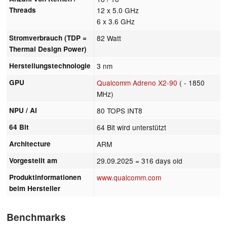
Threads
12 x 5.0 GHz
6 x 3.6 GHz
Stromverbrauch (TDP =
82 Watt
Thermal Design Power)
Herstellungstechnologie
3 nm
GPU
Qualcomm Adreno X2-90
( - 1850
MHz)
NPU / AI
80 TOPS INT8
64 Bit
64 Bit wird unterstützt
Architecture
ARM
Vorgestellt am
29.09.2025
= 316 days old
Produktinformationen
www.qualcomm.com
beim Hersteller
Benchmarks