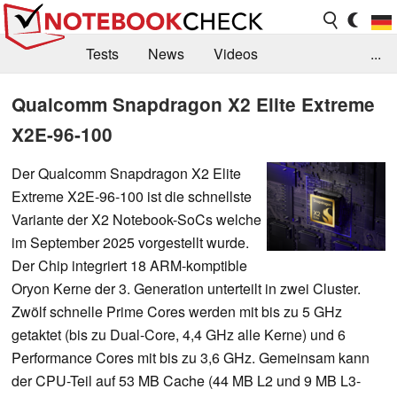
Tests
News
Videos
...
Benchmarks & Tech
Externe Tests
Qualcomm Snapdragon X2 Elite Extreme
X2E-96-100
Kaufberatung
Deals
Suche
Jobs
Forum
Der Qualcomm Snapdragon X2 Elite
Extreme X2E-96-100 ist die schnellste
Variante der X2 Notebook-SoCs welche
im September 2025 vorgestellt wurde.
Der Chip integriert 18 ARM-komptible
Oryon Kerne der 3. Generation unterteilt in zwei Cluster.
Zwölf schnelle Prime Cores werden mit bis zu 5 GHz
getaktet (bis zu Dual-Core, 4,4 GHz alle Kerne) und 6
Performance Cores mit bis zu 3,6 GHz. Gemeinsam kann
der CPU-Teil auf 53 MB Cache (44 MB L2 und 9 MB L3-