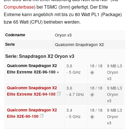
Computerbase
) bei TSMC (3nm) gefertigt. Der Elite
Extreme kann angeblich mit bis zu 80 Watt PL1 (Package)
bzw 65 Watt (CPU) betrieben werden.
Codename
Oryon v3
Serie
Qualcomm Snapdragon X2
Serie: Snapdragon X2 Oryon v3
Qualcomm Snapdragon X2
3.6
18 / 18
9 MB L3
Elite Extreme X2E-96-100 «
- 5 GHz
Oryon
v3
Qualcomm Snapdragon X2
3.6
18 / 18
9 MB L3
Elite Extreme X2E-94-100
- 4.7 GHz
Oryon
v3
Qualcomm Snapdragon X2
3.4
18 / 18
9 MB L3
Elite X2E-90-100
- 5 GHz
Oryon
v3