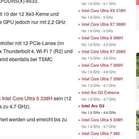
B LPDDR5(X)-8533.
16x 1.6 GHz - 5.1 GHz
»
Intel Core Ultra X9 378H
it 10 der 12 Xe3-Kerne und
16x 1.6 GHz - 5 GHz
ie GPU jedoch nur mit 2,2 GHz
»
Intel Core Ultra X7 368H
16x 1.6 GHz - 5 GHz
»
Intel Core Ultra 9 386H
ntroller mit 12 PCIe-Lanes (im
16x 1.6 GHz - 4.9 GHz
x Thunderbolt 4, Wi-Fi 7 (R2) und
»
Intel Core Ultra X7 358H
16x 1.5 GHz - 4.8 GHz
 wird ebenfalls bei TSMC
»
Intel Core Ultra 7 366H
16x 1.6 GHz - 4.8 GHz
»
Intel Core Ultra 7 356H
16x 1.5 GHz - 4.7 GHz
»
Intel Arc G3 Extreme
s
Intel Core Ultra 5 338H
sein (12
14x 1.5 GHz - 4.7 GHz
s zu 4,7 GHz).
»
Intel Arc G3
14x 1.5 GHz - 4.6 GHz
iert werden und erreicht bis zu
»
Intel Core Ultra 5 338H
12x 1.5 GHz - 4.7 GHz
»
Intel Core Ultra 7 365