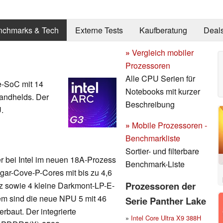
nchmarks & Tech
Externe Tests
Kaufberatung
Deal
»
Vergleich mobiler
Prozessoren
Alle CPU Serien für
se-SoC mit 14
Notebooks mit kurzer
andhelds. Der
Beschreibung
.
»
Mobile Prozessoren -
Benchmarkliste
Sortier- und filterbare
er bei Intel im neuen 18A-Prozess
Benchmark-Liste
ugar-Cove-P-Cores mit bis zu 4,6
Prozessoren der
z sowie 4 kleine Darkmont-LP-E-
em sind die neue NPU 5 mit 46
Serie Panther Lake
rbaut. Der integrierte
»
Intel Core Ultra X9 388H