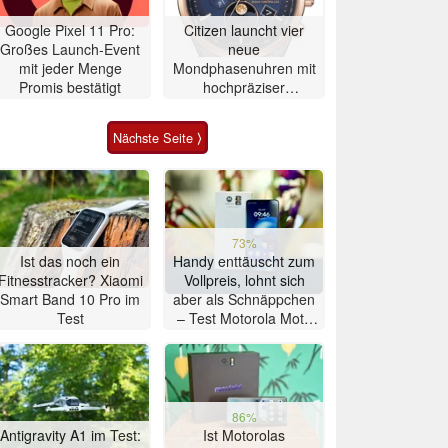
Google Pixel 11 Pro:
Citizen launcht vier
Großes Launch-Event
neue
mit jeder Menge
Mondphasenuhren mit
Promis bestätigt
hochpräziser
Atomzeitmessung
Nächste Seite ⟩
73%
Ist das noch ein
Handy enttäuscht zum
Fitnesstracker? Xiaomi
Vollpreis, lohnt sich
Smart Band 10 Pro im
aber als Schnäppchen
Test
– Test Motorola Moto
G47 Smartphone
86%
Antigravity A1 im Test:
Ist Motorolas