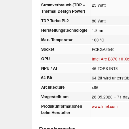
Stromverbrauch (TDP =
25 Watt
Thermal Design Power)
TDP Turbo PL2
80 Watt
Herstellungstechnologie
1.8 nm
Max. Temperatur
100 °C
Socket
FCBGA2540
GPU
Intel Arc B370 10 X
NPU / AI
46 TOPS INT8
64 Bit
64 Bit wird unterstüt
Architecture
x86
Vorgestellt am
28.05.2026
= 71 day
Produktinformationen
www.intel.com
beim Hersteller