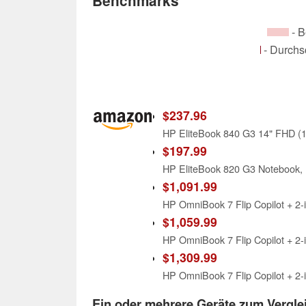
Benchmarks
- B
- Durchs
$237.96
$197.99
$1,091.99
$1,059.99
$1,309.99
Ein oder mehrere Geräte zum Vergl