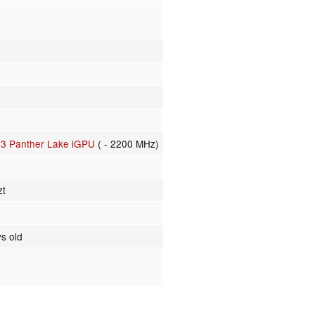
e3 Panther Lake iGPU
( - 2200 MHz)
zt
s old