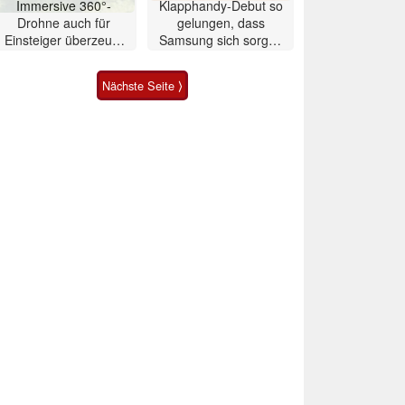
Immersive 360°-
Klapphandy-Debut so
Drohne auch für
gelungen, dass
Einsteiger überzeugt
Samsung sich sorgen
mit Einschränkungen
muss? – Razr Fold
Smartphone im Test
Nächste Seite ⟩