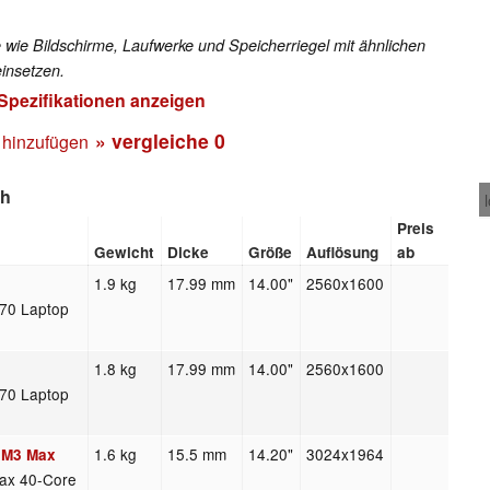
 wie Bildschirme, Laufwerke und Speicherriegel mit ähnlichen
insetzen.
 Spezifikationen anzeigen
» vergleiche
0
 hinzufügen
ch
Preis
Gewicht
Dicke
Größe
Auflösung
ab
1.9 kg
17.99 mm
14.00"
2560x1600
70 Laptop
1.8 kg
17.99 mm
14.00"
2560x1600
70 Laptop
1.6 kg
15.5 mm
14.20"
3024x1964
 M3 Max
ax 40-Core