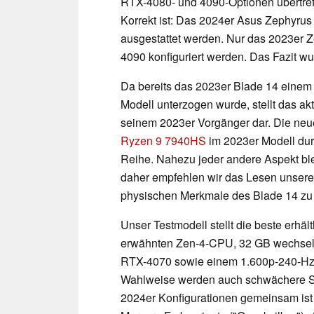
RTX-4080- und 4090-Optionen übertre
Korrekt ist: Das 2024er Asus Zephyrus
ausgestattet werden. Nur das 2023er 
4090 konfiguriert werden. Das Fazit wu
Da bereits das 2023er Blade 14 einem
Modell unterzogen wurde, stellt das ak
seinem 2023er Vorgänger dar. Die neue
Ryzen 9 7940HS
im 2023er Modell du
Reihe. Nahezu jeder andere Aspekt ble
daher empfehlen wir das Lesen unser
physischen Merkmale des Blade 14 zu 
Unser Testmodell stellt die beste erhäl
erwähnten Zen-4-CPU, 32 GB wechse
RTX-4070 sowie einem 1.600p-240-Hz-I
Wahlweise werden auch schwächere SKU
2024er Konfigurationen gemeinsam ist