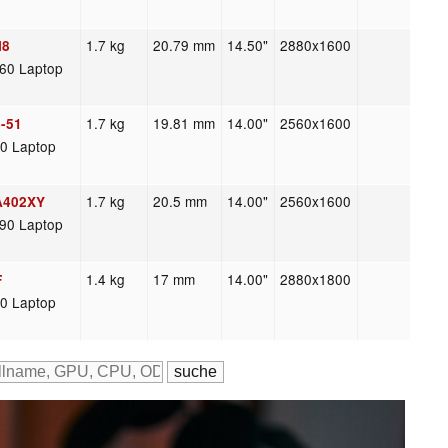
1.7 kg
20.79 mm
14.50"
2880x1600
H8
60 Laptop
1.7 kg
19.81 mm
14.00"
2560x1600
4-51
0 Laptop
1.7 kg
20.5 mm
14.00"
2560x1600
A402XY
90 Laptop
1.4 kg
17 mm
14.00"
2880x1800
F
0 Laptop