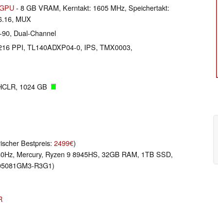
 GPU
- 8 GB VRAM, Kerntakt: 1605 MHz, Speichertakt:
6.16, MUX
-90, Dual-Channel
el 216 PPI, TL140ADXP04-0, IPS, TMX0003,
HCLR, 1024 GB
rischer Bestpreis:
2499€
)
240Hz, Mercury, Ryzen 9 8945HS, 32GB RAM, 1TB SSD,
-05081GM3-R3G1)
R