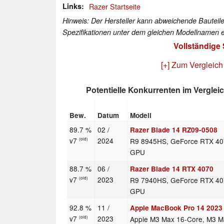
Links
Razer Startseite
Hinweis: Der Hersteller kann abweichende Bauteile
Spezifikationen unter dem gleichen Modellnamen e
Vollständige
[+] Zum Vergleich
Potentielle Konkurrenten im Verglei
Bew.
Datum
Modell
89.7 %
02 /
Razer Blade 14 RZ09-0508
v7
2024
R9 8945HS, GeForce RTX 40
(old)
GPU
88.7 %
06 /
Razer Blade 14 RTX 4070
v7
2023
R9 7940HS, GeForce RTX 40
(old)
GPU
92.8 %
11 /
Apple MacBook Pro 14 2023
v7
2023
Apple M3 Max 16-Core, M3 M
(old)