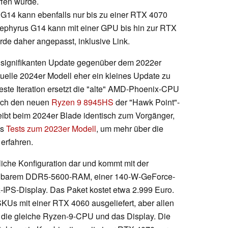
ffen würde.
 G14 kann ebenfalls nur bis zu einer RTX 4070
Zephyrus G14 kann mit einer GPU bis hin zur RTX
rde daher angepasst, inklusive Link.
 signifikanten Update gegenüber dem 2022er
tuelle 2024er Modell eher ein kleines Update zu
ste Iteration ersetzt die "alte" AMD-Phoenix-CPU
rch den neuen
Ryzen 9 8945HS
der "Hawk Point"-
ibt beim 2024er Blade identisch zum Vorgänger,
es
Tests zum 2023er Modell
, um mehr über die
erfahren.
tliche Konfiguration dar und kommt mit der
lbarem DDR5-5600-RAM, einer 140-W-GeForce-
PS-Display. Das Paket kostet etwa 2.999 Euro.
s mit einer RTX 4060 ausgeliefert, aber allen
 die gleiche Ryzen-9-CPU und das Display. Die