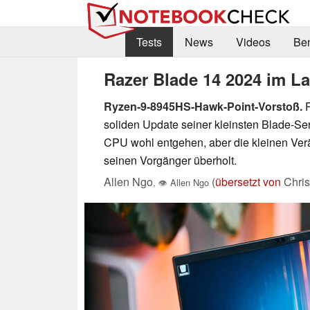
Tests
News
Videos
Be
Razer Blade 14 2024 im La
Ryzen-9-8945HS-Hawk-Point-Vorstoß.
R
soliden Update seiner kleinsten Blade-Se
CPU wohl entgehen, aber die kleinen Ver
seinen Vorgänger überholt.
Allen Ngo
(
übersetzt von
Chris
,
👁
Allen Ngo