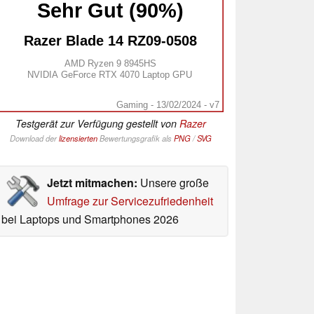
Sehr Gut (90%)
Razer Blade 14 RZ09-0508
AMD Ryzen 9 8945HS
NVIDIA GeForce RTX 4070 Laptop GPU
Gaming - 13/02/2024 - v7
Testgerät zur Verfügung gestellt von
Razer
Download der
lizensierten
Bewertungsgrafik als
PNG
/
SVG
Jetzt mitmachen:
Unsere große
Umfrage zur Servicezufriedenheit
bei Laptops und Smartphones 2026