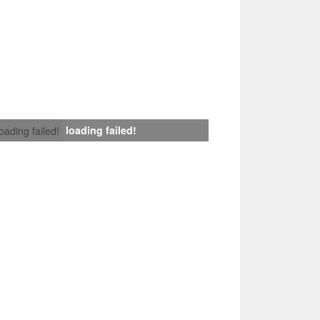
loading failed!
loading failed!