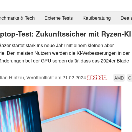
nchmarks & Tech
Externe Tests
Kaufberatung
Deal
ptop-Test: Zukunftssicher mit Ryzen-KI
azer startet stark ins neue Jahr mit einem kleinen aber
rie. Den meisten Nutzern werden die KI-Verbesserungen in der
änderungen bei der GPU sorgen dafür, dass das 2024er Blade
tian Hintze),
Veröffentlicht am
21.02.2024
🇺🇸
🇸🇪
...
AMD
G