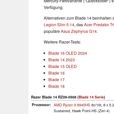
Mercury-Farbvariante ("Quecksilber") s
Verfügung.
Alternativen zum Blade 14 beinhalten
Legion Slim 5 14
, das
Acer Predator Tr
populäre
Asus Zephyrus G14
.
Weitere Razer-Tests:
Blade 16 OLED 2024
Blade 14 2023
Blade 15 OLED
Blade 16
Blade 17
Blade 18
Razer Blade 14 RZ09-0508 (
Blade 14 Serie
)
Prozessor
AMD Ryzen 9 8945HS
8c/16t, 8 x 5
Sustained, Hawk Point-HS (Zen 4)