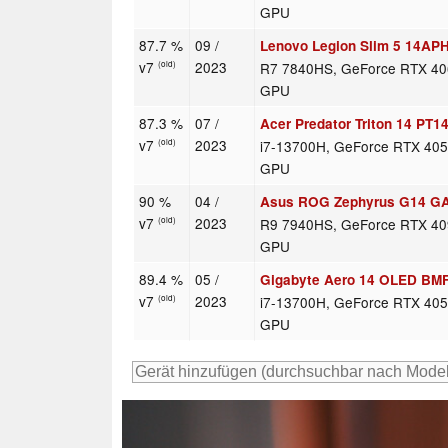
GPU
87.7 %
09 /
Lenovo Legion Slim 5 14AP
v7
2023
R7 7840HS, GeForce RTX 40
(old)
GPU
87.3 %
07 /
Acer Predator Triton 14 PT1
v7
2023
i7-13700H, GeForce RTX 405
(old)
GPU
90 %
04 /
Asus ROG Zephyrus G14 G
v7
2023
R9 7940HS, GeForce RTX 40
(old)
GPU
89.4 %
05 /
Gigabyte Aero 14 OLED BM
v7
2023
i7-13700H, GeForce RTX 405
(old)
GPU