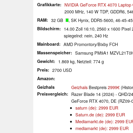
Grafikkarte
NVIDIA GeForce RTX 4070 Laptop
2000 MHz, 140 W TDP, GDDR6, 54
RAM
32 GB
, SK Hynix, DDR5-5600, 46-45-45
Bildschirm
14.00 Zoll 16:10, 2560 x 1600 Pix
spiegelnd: nein, 240 Hz
Mainboard
AMD Promontory/Bixby FCH
Massenspeicher
Samsung PM9A1 MZVL21T0
Gewicht
1.869 kg, Netzteil: 774 g
Preis
2700 USD
Amazon
Geizhals
Geizhals
Bestpreis
2999€
(Histo
Preisvergleich
Razer Blade 14 (2024) - QHD/
GeForce RTX 4070, DE (RZ09
saturn (de): 2999 EUR
Saturn.de (de): 2999 EUR
Mediamarkt.de (de): 2999 EU
mediamarkt (de): 2999 EUR