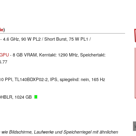
ie
)
 - 4.6 GHz, 90 W PL2 / Short Burst, 75 W PL1 /
 GPU
- 8 GB VRAM, Kerntakt: 1290 MHz, Speichertakt:
6.77
210 PPI, TL140BDXP02-2, IPS, spiegelnd: nein, 165 Hz
0HBLR, 1024 GB
 wie Bildschirme, Laufwerke und Speicherriegel mit ähnlichen