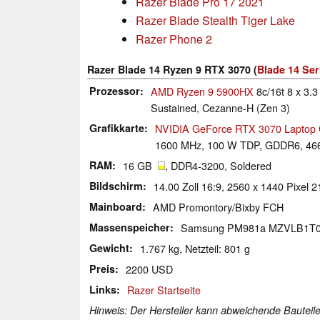
Razer Blade Pro 17 2021
Razer Blade Stealth Tiger Lake
Razer Phone 2
Razer Blade 14 Ryzen 9 RTX 3070 (
Blade 14 Ser
Prozessor
AMD Ryzen 9 5900HX
8c/16t 8 x 3.3
Sustained, Cezanne-H (Zen 3)
Grafikkarte
NVIDIA GeForce RTX 3070 Laptop
1600 MHz, 100 W TDP, GDDR6, 46
RAM
16 GB
, DDR4-3200, Soldered
Bildschirm
14.00 Zoll 16:9, 2560 x 1440 Pixel 
Mainboard
AMD Promontory/Bixby FCH
Massenspeicher
Samsung PM981a MZVLB1T
Gewicht
1.767 kg, Netzteil: 801 g
Preis
2200 USD
Links
Razer Startseite
Hinweis: Der Hersteller kann abweichende Bauteile