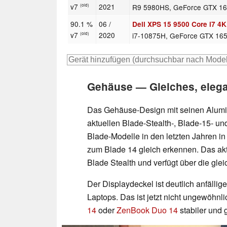
v7
2021
R9 5980HS, GeForce GTX 1
(old)
90.1 %
06 /
Dell XPS 15 9500 Core i7 4
v7
2020
i7-10875H, GeForce GTX 165
(old)
Gehäuse — Gleiches, elega
Das Gehäuse-Design mit seinen Alumi
aktuellen Blade-Stealth-, Blade-15- un
Blade-Modelle in den letzten Jahren in
zum Blade 14 gleich erkennen. Das akt
Blade Stealth und verfügt über die glei
Der Displaydeckel ist deutlich anfälli
Laptops. Das ist jetzt nicht ungewöhnli
14
oder
ZenBook Duo 14
stabiler und 