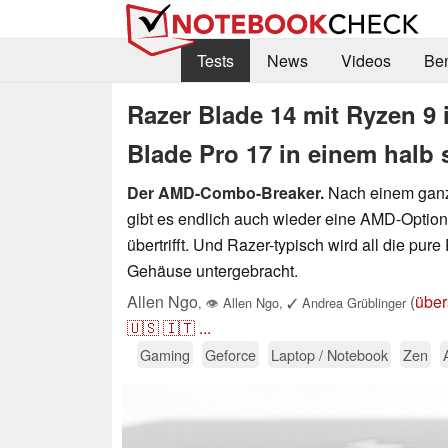
Tests
News
Videos
Be
Razer Blade 14 mit Ryzen 9 
Blade Pro 17 in einem halb
Der AMD-Combo-Breaker.
Nach einem ganze
gibt es endlich auch wieder eine AMD-Option,
übertrifft. Und Razer-typisch wird all die pu
Gehäuse untergebracht.
Allen Ngo
(
über
,
👁
Allen Ngo
,
✓
Andrea Grüblinger
🇺🇸
🇮🇹
...
Gaming
Geforce
Laptop / Notebook
Zen