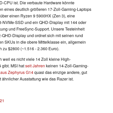
MD-CPU ist. Die verbaute Hardware könnte
en eines deutlich größeren 17-Zoll-Gaming-Laptops
 über einen Ryzen 9 5900HX (Zen 3), eine
3-NVMe-SSD und ein QHD-Display mit 144 oder
ng und FreeSync-Support. Unsere Testeinheit
z-QHD-Display und ordnet sich mit seinen rund
en SKUs in die obere Mittelklasse ein, allgemein
 zu $2800 (~1.516 - 2.360 Euro).
h weil es nicht viele 14 Zoll kleine High-
 gibt. MSI hat
seit Jahren
keinen 14-Zoll-Gaming-
sus Zephyrus G14
quasi das einzige andere, gut
ähnlicher Ausstattung wie das Razer ist.
021