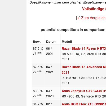
Spezifikationen unter dem gleichen Modellnamen e
Vollständige
[+] Zum Vergleich
potential competitors in comparison
Bew.
Datum
Modell
87.5 %
06 /
Razer Blade 14 Ryzen 9 RT
v7
2021
R9 5900HX, GeForce RTX 30
(old)
GPU
87.5 %
04 /
Razer Blade 15 Advanced Mo
v7
2021
(old)
2021
i7-10875H, GeForce RTX 30
GPU
83.6 %
03 /
Asus Zephyrus G14 GA401I
v7
2020
R9 4900HS, GeForce RTX 2
(old)
84.7 %
02 /
Asus ROG Flow X13 GV30