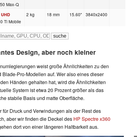
650 Max-Q
2 kg
18 mm
15.60"
3840x2400
K UHD
0 Ti Mobile
ntes Design, aber noch kleiner
numlegierungen weist große Ähnlichkeiten zu den
d Blade-Pro-Modellen auf. Wer also eines dieser
 den Händen gehalten hat, wird die Ähnlichkeiten
uelle System ist etwa 20 Prozent größer als das
che stabile Basis und matte Oberfläche.
ger für Druck und Verwindungen als der Rest des
ch, aber wir finden die Deckel des
HP Spectre x360
gehen dort von einer längeren Haltbarkeit aus.