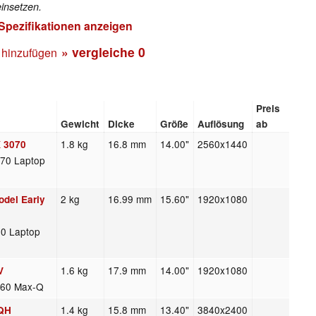
insetzen.
 Spezifikationen anzeigen
» vergleiche
0
 hinzufügen
Preis
Gewicht
Dicke
Größe
Auflösung
ab
1.8 kg
16.8 mm
14.00"
2560x1440
X 3070
70 Laptop
2 kg
16.99 mm
15.60"
1920x1080
del Early
80 Laptop
1.6 kg
17.9 mm
14.00"
1920x1080
V
060 Max-Q
1.4 kg
15.8 mm
13.40"
3840x2400
1QH