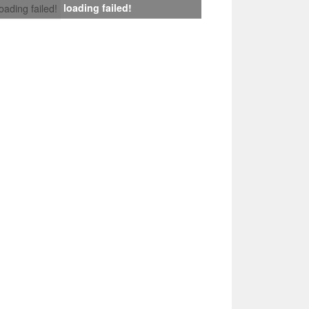
loading failed!
loading failed!