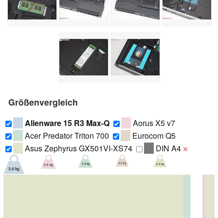
Größenvergleich
Alienware 15 R3 Max-Q
Aorus X5 v7
Acer Predator Triton 700
Eurocom Q5
Asus Zephyrus GX501VI-XS74
DIN A4
❌
2.2 kg
2.3 kg
2.4 kg
2.6 kg
3.6 kg