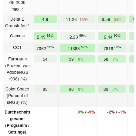
dE 2000
max. *
Delta E
4.9
11.28
6.59
4
-130%
-34%
Graustufen *
Gamma
88%
99%
90%
2.49
2.23
2.44
CCT
92%
57%
83%
7062
11383
7816
Farbraum
54
59
58
9%
7%
(Prozent von
AdobeRGB
1998) (%)
Color Space
83
90
89
8%
7%
(Percent of
sRGB) (%)
Durchschnitt
9%
/
-9%
-2%
/
-1%
gesamt
(Programm /
Settings)