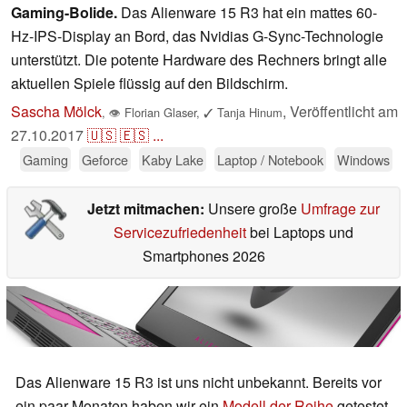
Gaming-Bolide.
Das Alienware 15 R3 hat ein mattes 60-
Hz-IPS-Display an Bord, das Nvidias G-Sync-Technologie
unterstützt. Die potente Hardware des Rechners bringt alle
aktuellen Spiele flüssig auf den Bildschirm.
Sascha Mölck
,
Veröffentlicht am
,
👁
Florian Glaser
,
✓
Tanja Hinum
27.10.2017
🇺🇸
🇪🇸
...
Gaming
Geforce
Kaby Lake
Laptop / Notebook
Windows
Jetzt mitmachen:
Unsere große
Umfrage zur
Servicezufriedenheit
bei Laptops und
Smartphones 2026
Das Alienware 15 R3 ist uns nicht unbekannt. Bereits vor
ein paar Monaten haben wir ein
Modell der Reihe
getestet.