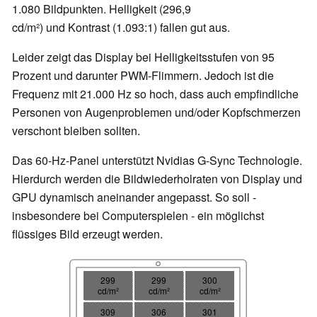
1.080 Bildpunkten. Helligkeit (296,9
cd/m²) und Kontrast (1.093:1) fallen gut aus.
Leider zeigt das Display bei Helligkeitsstufen von 95
Prozent und darunter PWM-Flimmern. Jedoch ist die
Frequenz mit 21.000 Hz so hoch, dass auch empfindliche
Personen von Augenproblemen und/oder Kopfschmerzen
verschont bleiben sollten.
Das 60-Hz-Panel unterstützt Nvidias G-Sync Technologie.
Hierdurch werden die Bildwiederholraten von Display und
GPU dynamisch aneinander angepasst. So soll -
insbesondere bei Computerspielen - ein möglichst
flüssiges Bild erzeugt werden.
299
299
300
cd/m²
cd/m²
cd/m²
309
306
301