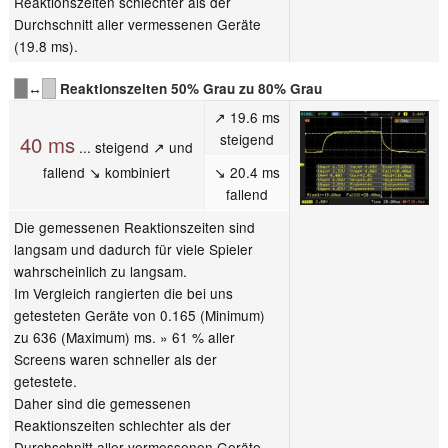
Reaktionszeiten schlechter als der
Durchschnitt aller vermessenen Geräte
(19.8 ms).
↔
Reaktionszeiten 50% Grau zu 80% Grau
↗ 19.6 ms
steigend
40 ms
... steigend ↗ und
fallend ↘ kombiniert
↘ 20.4 ms
fallend
Die gemessenen Reaktionszeiten sind
langsam und dadurch für viele Spieler
wahrscheinlich zu langsam.
Im Vergleich rangierten die bei uns
getesteten Geräte von 0.165 (Minimum)
zu 636 (Maximum) ms. » 61 % aller
Screens waren schneller als der
getestete.
Daher sind die gemessenen
Reaktionszeiten schlechter als der
Durchschnitt aller vermessenen Geräte