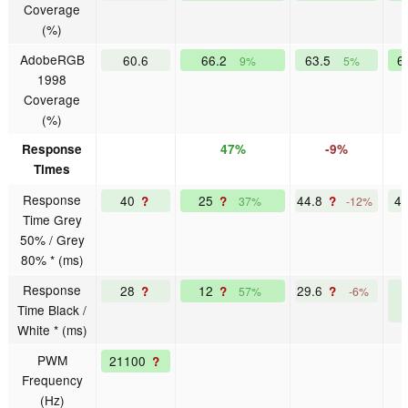
Coverage
(%)
AdobeRGB
60.6
66.2
63.5
6
9%
5%
1998
Coverage
(%)
Response
47%
-9%
Times
Response
40
25
44.8
4
?
?
?
37%
-12%
Time Grey
50% / Grey
80% * (ms)
Response
28
12
29.6
?
?
?
57%
-6%
Time Black /
White * (ms)
PWM
21100
?
Frequency
(Hz)