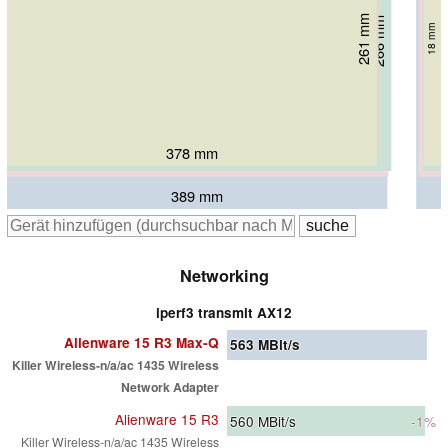
249 mm
18.6 mm
261 mm
266 mm
272 mm
18.9 mm
18 mm
23 mm
305 mm
25.4 mm
380 mm
378 mm
393 mm
390 mm
389 mm
Networking
iperf3 transmit AX12
Alienware 15 R3 Max-Q
563
MBit/s
Killer Wireless-n/a/ac 1435 Wireless
Network Adapter
Alienware 15 R3
560
MBit/s
-1%
Killer Wireless-n/a/ac 1435 Wireless