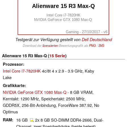
Alienware 15 R3 Max-Q
Intel Core i7-7820HK
NVIDIA GeForce GTX 1080 Max-Q
Gaming - 27/10/2017 - v6
Testgerät zur Verfügung gestellt von
Dell Deutschland
Download der
lizensierten
Bewertungsgrafik als
PNG
/
SVG
Alienware 15 R3 Max-Q (
15 Serie
)
Prozessor
Intel Core i7-7820HK
4c/8t 4 x 2.9 - 3.9 GHz, Kaby
Lake
Grafikkarte
NVIDIA GeForce GTX 1080 Max-Q
- 8 GB VRAM,
Kerntakt: 1290 MHz, Speichertakt: 2500 MHz,
GDDR5X, 256-Bit-Anbindung, ForceWare 387.92, No
Optimus
RAM
16 GB
, 2x 8 GB SO-DIMM DDR4-2666, Dual-
Channel, zwei Speicherbänke (beide belegt)