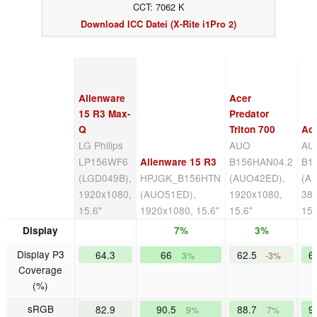
CCT: 7062 K
Download ICC Datei (X-Rite i1Pro 2)
Alienware
Acer
15 R3 Max-
Predator
Q
Triton 700
Ao
LG Philips
AUO
AU 
LP156WF6
B156HAN04.2
B1
Alienware 15 R3
(LGD049B),
HPJGK_B156HTN
(AUO42ED),
(A
1920x1080,
(AUO51ED),
1920x1080,
38
15.6"
1920x1080, 15.6"
15.6"
15.
Display
7%
3%
Display P3
64.3
66
62.5
6
3%
-3%
Coverage
(%)
sRGB
82.9
90.5
88.7
9
9%
7%