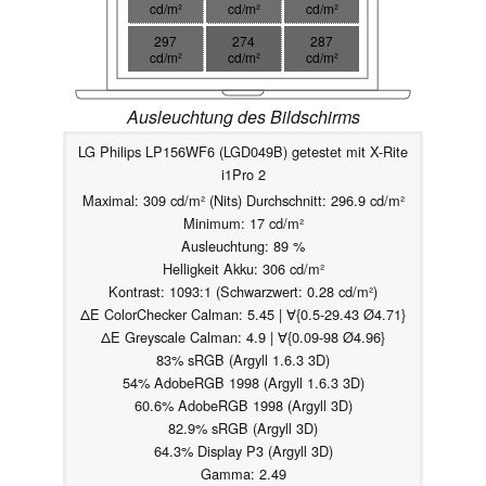
cd/m²
cd/m²
cd/m²
297
274
287
cd/m²
cd/m²
cd/m²
Ausleuchtung des Bildschirms
LG Philips LP156WF6 (LGD049B) getestet mit X-Rite
i1Pro 2
Maximal: 309 cd/m² (Nits) Durchschnitt: 296.9 cd/m²
Minimum: 17 cd/m²
Ausleuchtung: 89 %
Helligkeit Akku: 306 cd/m²
Kontrast: 1093:1 (Schwarzwert: 0.28 cd/m²)
ΔE ColorChecker Calman: 5.45 | ∀{0.5-29.43 Ø4.71}
ΔE Greyscale Calman: 4.9 | ∀{0.09-98 Ø4.96}
83% sRGB (Argyll 1.6.3 3D)
54% AdobeRGB 1998 (Argyll 1.6.3 3D)
60.6% AdobeRGB 1998 (Argyll 3D)
82.9% sRGB (Argyll 3D)
64.3% Display P3 (Argyll 3D)
Gamma: 2.49