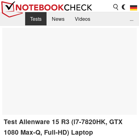
Tests
News
Videos
...
Benchmarks & Tech
Externe Tests
Kaufberatung
Deals
Suche
Jobs
Forum
Test Alienware 15 R3 (i7-7820HK, GTX
1080 Max-Q, Full-HD) Laptop