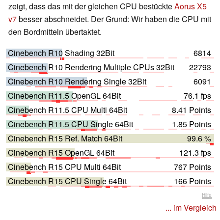
zeigt, dass das mit der gleichen CPU bestückte
Aorus X5
v7
besser abschneidet. Der Grund: Wir haben die CPU mit
den Bordmitteln übertaktet.
Cinebench R10 Shading 32Bit
6814
Cinebench R10 Rendering Multiple CPUs 32Bit
22793
Cinebench R10 Rendering Single 32Bit
6091
Cinebench R11.5 OpenGL 64Bit
76.1 fps
Cinebench R11.5 CPU Multi 64Bit
8.41 Points
Cinebench R11.5 CPU Single 64Bit
1.85 Points
Cinebench R15 Ref. Match 64Bit
99.6 %
Cinebench R15 OpenGL 64Bit
121.3 fps
Cinebench R15 CPU Multi 64Bit
767 Points
Cinebench R15 CPU Single 64Bit
166 Points
Hilfe
... im Vergleich