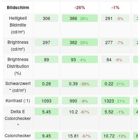
Bildschirm
-26%
-1%
Helligkeit
306
386
291
3
26%
-5%
Bildmitte
(cd/m²)
Brightness
297
382
277
2
29%
-7%
(cd/m²)
Brightness
89
93
84
4%
-6%
Distribution
(%)
Schwarzwert
0.28
0.39
0.22
-39%
21%
* (cd/m²)
Kontrast (:1)
1093
990
1323
1
-9%
21%
Delta E
5.45
10.2
5.52
4
-87%
-1%
Colorchecker
*
Colorchecker
9.45
15.81
10.72
8
-67%
-13%