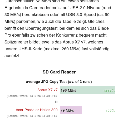
Durchschnittlich 52 MB/s sind ein etwas seltsames
Ergebnis, da Cardreader meist auf USB-2.0-Niveau (rund
30 MB/s) herumkrebsen oder mit USB-3.0-Speed (ca. 90
MB/s) performen, wie auch die Tabelle zeigt. Gleiches
betrifft den Übertragungstest, bei dem es sich das Blade
Pro ebenfalls zwischen der Konkurrenz bequem macht.
Spitzenreiter bildet jeweils das Aorus X7 v7, welches
unsere UHS-II-Karte (maximal 260 MB/s) fast vollständig
ausreizt.
SD Card Reader
average JPG Copy Test (av. of 3 runs)
Aorus X7 v7
196
MB/s
+292%
(Toshiba Exceria Pro SDXC 64 GB UHS-
II)
Acer Predator Helios 300
79
MB/s
+58%
(Toshiba Exceria Pro SDXC 64 GB UHS-