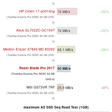
II)
HP Omen 17-an014ng
76
MB/s
+52%
(Toshiba Exceria Pro SDXC 64 GB UHS-
II)
Asus GL702ZC-GC104T
76
MB/s
+52%
(Toshiba Exceria Pro SDXC 64 GB UHS-
II)
Medion Erazer X7849 MD 60292
68.1
MB/s
+36%
(Toshiba Exceria Pro SDXC 64 GB UHS-
II)
Razer Blade Pro 2017
50
MB/s
(Toshiba Exceria Pro SDXC 64 GB
UHS-II)
MSI GS73VR 7RF
25.9
MB/s
-48%
(Toshiba Exceria Pro SDXC 64 GB UHS-
II)
maximum AS SSD Seq Read Test (1GB)