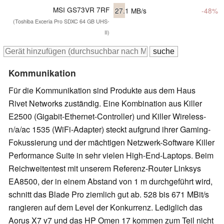
MSI GS73VR 7RF
27.1
MB/s
-48%
(Toshiba Exceria Pro SDXC 64 GB UHS-
II)
Kommunikation
Für die Kommunikation sind Produkte aus dem Haus
Rivet Networks zuständig. Eine Kombination aus Killer
E2500 (Gigabit-Ethernet-Controller) und Killer Wireless-
n/a/ac 1535 (WiFi-Adapter) steckt aufgrund ihrer Gaming-
Fokussierung und der mächtigen Netzwerk-Software Killer
Performance Suite in sehr vielen High-End-Laptops. Beim
Reichweitentest mit unserem Referenz-Router Linksys
EA8500, der in einem Abstand von 1 m durchgeführt wird,
schnitt das Blade Pro ziemlich gut ab. 528 bis 671 MBit/s
rangieren auf dem Level der Konkurrenz. Lediglich das
Aorus X7 v7 und das HP Omen 17 kommen zum Teil nicht