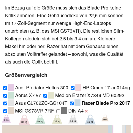
Im Bezug auf die Größe muss sich das Blade Pro keine
Kritik anhören. Eine Gehäusedicke von 22,5 mm können
im 17-Zoll-Segment nur wenige High-End-Laptops
unterbieten (z. B. das MSI GS73VR). Die restlichen Slim-
Kollegen siedeln sich bei 2,5 bis 3,4 cm an. Kleinere
Makel hin oder her: Razer hat mit dem Gehäuse einen
absoluten Volltreffer gelandet – sowohl, was die Qualität
als auch die Optik betrifft.
Größenvergleich
Acer Predator Helios 300
HP Omen 17-an014ng
Aorus X7 v7
Medion Erazer X7849 MD 60292
Asus GL702ZC-GC104T
Razer Blade Pro 2017
MSI GS73VR 7RF
DIN A4
❌
2.4 kg
2.9 kg
3.2 kg
3.4 kg
3.6 kg
3.6 kg
3.8 kg