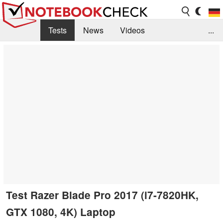
Tests
News
Videos
...
Benchmarks & Tech
Externe Tests
Kaufberatung
Deals
Suche
Jobs
Forum
Test Razer Blade Pro 2017 (i7-7820HK,
GTX 1080, 4K) Laptop