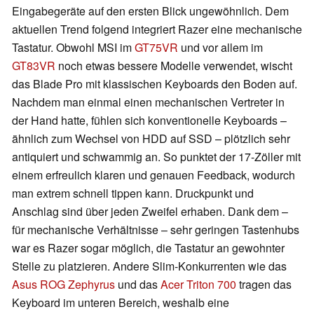
Eingabegeräte auf den ersten Blick ungewöhnlich. Dem
aktuellen Trend folgend integriert Razer eine mechanische
Tastatur. Obwohl MSI im
GT75VR
und vor allem im
GT83VR
noch etwas bessere Modelle verwendet, wischt
das Blade Pro mit klassischen Keyboards den Boden auf.
Nachdem man einmal einen mechanischen Vertreter in
der Hand hatte, fühlen sich konventionelle Keyboards –
ähnlich zum Wechsel von HDD auf SSD – plötzlich sehr
antiquiert und schwammig an. So punktet der 17-Zöller mit
einem erfreulich klaren und genauen Feedback, wodurch
man extrem schnell tippen kann. Druckpunkt und
Anschlag sind über jeden Zweifel erhaben. Dank dem –
für mechanische Verhältnisse – sehr geringen Tastenhubs
war es Razer sogar möglich, die Tastatur an gewohnter
Stelle zu platzieren. Andere Slim-Konkurrenten wie das
Asus ROG Zephyrus
und das
Acer Triton 700
tragen das
Keyboard im unteren Bereich, weshalb eine