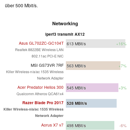
über 500 Mbit/s.
Networking
iperf3 transmit AX12
Asus GL702ZC-GC104T
613
MBit/s
+16%
Realtek 8822BE Wireless LAN
802.11ac PCI-E NIC
MSI GS73VR 7RF
563
MBit/s
+7%
Killer Wireless-n/a/ac 1535 Wireless
Network Adapter
Acer Predator Helios 300
545
MBit/s
+3%
Qualcomm Atheros QCA61x4
Razer Blade Pro 2017
528
MBit/s
Killer Wireless-n/a/ac 1535 Wireless
Network Adapter
Aorus X7 v7
498
MBit/s
-6%