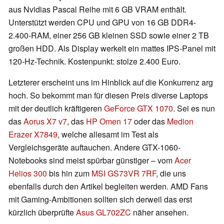
aus Nvidias Pascal Reihe mit 6 GB VRAM enthält.
Unterstützt werden CPU und GPU von 16 GB DDR4-
2.400-RAM, einer 256 GB kleinen SSD sowie einer 2 TB
großen HDD. Als Display werkelt ein mattes IPS-Panel mit
120-Hz-Technik. Kostenpunkt: stolze 2.400 Euro.
Letzterer erscheint uns im Hinblick auf die Konkurrenz arg
hoch. So bekommt man für diesen Preis diverse Laptops
mit der deutlich kräftigeren
GeForce GTX 1070
. Sei es nun
das
Aorus X7 v7
, das
HP Omen 17
oder das
Medion
Erazer X7849
, welche allesamt im Test als
Vergleichsgeräte auftauchen. Andere GTX-1060-
Notebooks sind meist spürbar günstiger – vom
Acer
Helios 300
bis hin zum
MSI GS73VR 7RF
, die uns
ebenfalls durch den Artikel begleiten werden. AMD Fans
mit Gaming-Ambitionen sollten sich derweil das erst
kürzlich überprüfte
Asus GL702ZC
näher ansehen.