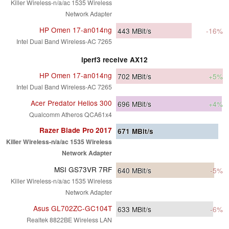
Killer Wireless-n/a/ac 1535 Wireless
Network Adapter
HP Omen 17-an014ng
443
MBit/s
-16%
Intel Dual Band Wireless-AC 7265
iperf3 receive AX12
HP Omen 17-an014ng
702
MBit/s
+5%
Intel Dual Band Wireless-AC 7265
Acer Predator Helios 300
696
MBit/s
+4%
Qualcomm Atheros QCA61x4
Razer Blade Pro 2017
671
MBit/s
Killer Wireless-n/a/ac 1535 Wireless
Network Adapter
MSI GS73VR 7RF
640
MBit/s
-5%
Killer Wireless-n/a/ac 1535 Wireless
Network Adapter
Asus GL702ZC-GC104T
633
MBit/s
-6%
Realtek 8822BE Wireless LAN