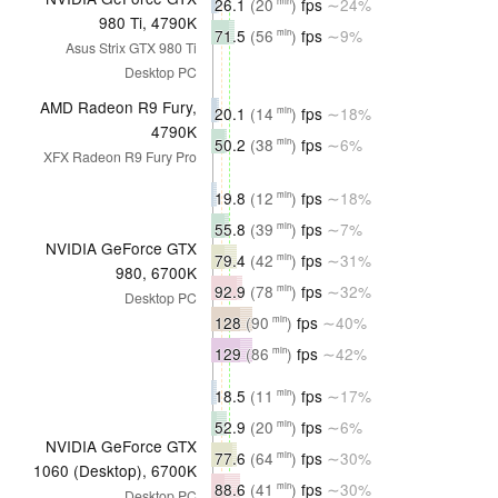
26.1
(20
)
fps
∼24%
min
980 Ti, 4790K
71.5
(56
)
fps
∼9%
min
Asus Strix GTX 980 Ti
Desktop PC
AMD Radeon R9 Fury,
20.1
(14
)
fps
∼18%
min
4790K
50.2
(38
)
fps
∼6%
min
XFX Radeon R9 Fury Pro
19.8
(12
)
fps
∼18%
min
55.8
(39
)
fps
∼7%
min
NVIDIA GeForce GTX
79.4
(42
)
fps
∼31%
min
980, 6700K
92.9
(78
)
fps
∼32%
min
Desktop PC
128
(90
)
fps
∼40%
min
129
(86
)
fps
∼42%
min
18.5
(11
)
fps
∼17%
min
52.9
(20
)
fps
∼6%
min
NVIDIA GeForce GTX
77.6
(64
)
fps
∼30%
min
1060 (Desktop), 6700K
88.6
(41
)
fps
∼30%
min
Desktop PC