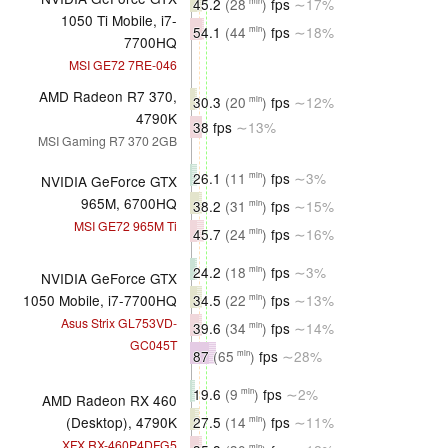
45.2
(28
)
fps
∼17%
min
1050 Ti Mobile, i7-
54.1
(44
)
fps
∼18%
min
7700HQ
MSI GE72 7RE-046
AMD Radeon R7 370,
30.3
(20
)
fps
∼12%
min
4790K
38 fps
∼13%
MSI Gaming R7 370 2GB
26.1
(11
)
fps
∼3%
min
NVIDIA GeForce GTX
965M, 6700HQ
38.2
(31
)
fps
∼15%
min
MSI GE72 965M Ti
45.7
(24
)
fps
∼16%
min
24.2
(18
)
fps
∼3%
min
NVIDIA GeForce GTX
34.5
(22
)
fps
∼13%
1050 Mobile, i7-7700HQ
min
Asus Strix GL753VD-
39.6
(34
)
fps
∼14%
min
GC045T
87
(65
)
fps
∼28%
min
19.6
(9
)
fps
∼2%
min
AMD Radeon RX 460
27.5
(14
)
fps
∼11%
(Desktop), 4790K
min
XFX RX-460P4DFG5
min