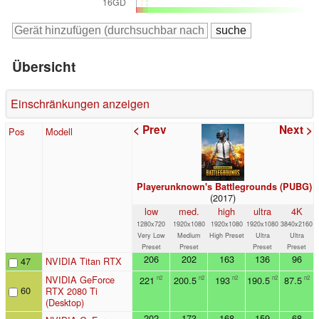
16GD
Übersicht
Einschränkungen anzeigen
< Prev
Next >
Pos
Modell
Playerunknown's Battlegrounds (PUBG)
(2017)
low
med.
high
ultra
4K
1280x720
1920x1080
1920x1080
1920x1080
3840x2160
Very Low
Medium
High Preset
Ultra
Ultra
Preset
Preset
Preset
Preset
206
202
163
136
96
47
NVIDIA Titan RTX
NVIDIA GeForce
221
200.5
193
190.5
87.5
n2
n2
n2
n2
n2
60
RTX 2080 Ti
(Desktop)
202
173
168
159
68