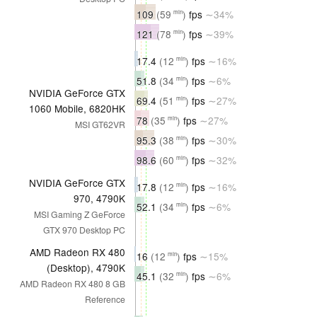
109
(59
)
fps
∼34%
min
121
(78
)
fps
∼39%
min
17.4
(12
)
fps
∼16%
min
51.8
(34
)
fps
∼6%
min
NVIDIA GeForce GTX
69.4
(51
)
fps
∼27%
min
1060 Mobile, 6820HK
78
(35
)
fps
∼27%
min
MSI GT62VR
95.3
(38
)
fps
∼30%
min
98.6
(60
)
fps
∼32%
min
NVIDIA GeForce GTX
17.8
(12
)
fps
∼16%
min
970, 4790K
52.1
(34
)
fps
∼6%
min
MSI Gaming Z GeForce
GTX 970 Desktop PC
AMD Radeon RX 480
16
(12
)
fps
∼15%
min
(Desktop), 4790K
45.1
(32
)
fps
∼6%
min
AMD Radeon RX 480 8 GB
Reference