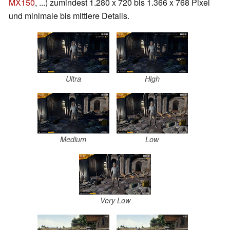
MX150
, ...) zumindest 1.280 x 720 bis 1.366 x 768 Pixel
und minimale bis mittlere Details.
Ultra
High
Medium
Low
Very Low