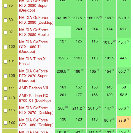
NVIDIA GeForce
75
RTX 2080 Super
(Desktop)
NVIDIA GeForce
241.35
208.5
188.05
169
68.8
n2
n2
n2
n2
n2
80
RTX 2080 (Desktop)
243
214
174
61.3
NVIDIA GeForce
97
RTX 2080 Mobile
127
125
115
NVIDIA GeForce
101.5
45.4
n2
n2
100
GTX 1080 Ti
(Desktop)
129.6
113.3
113
101.9
44.2
NVIDIA Titan X
101
Pascal
NVIDIA GeForce
209.5
186
165
154
65.7
n2
n2
n2
n2
n2
105
RTX 2070 Super
(Desktop)
161
157
158
143
58
111
AMD Radeon VII
201
177
166
139
52.5
AMD Radeon RX
113
5700 XT (Desktop)
NVIDIA GeForce
260
211.2
201.6
147
60.6
n3
n3
n3
n3
n3
116
RTX 2070 (Desktop)
130
123
113
NVIDIA GeForce
96.7
33.9
n2
n2
122
GTX 1080 (Desktop)
NVIDIA GeForce
181.5
147
142.5
123
49.4
n2
n2
n2
n2
n2