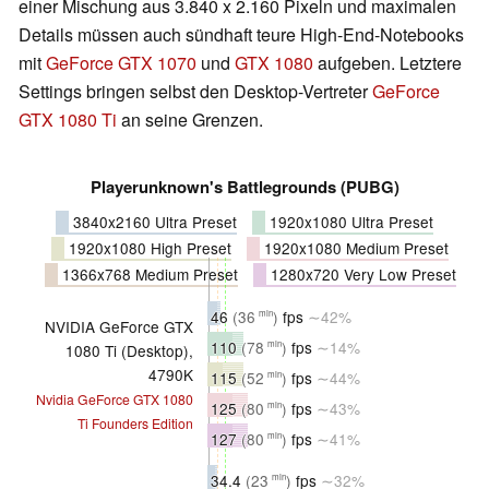
einer Mischung aus 3.840 x 2.160 Pixeln und maximalen
Details müssen auch sündhaft teure High-End-Notebooks
mit
GeForce GTX 1070
und
GTX 1080
aufgeben. Letztere
Settings bringen selbst den Desktop-Vertreter
GeForce
GTX 1080 Ti
an seine Grenzen.
Playerunknown's Battlegrounds (PUBG)
3840x2160 Ultra Preset
1920x1080 Ultra Preset
1920x1080 High Preset
1920x1080 Medium Preset
1366x768 Medium Preset
1280x720 Very Low Preset
46
(36
)
fps
∼42%
min
NVIDIA GeForce GTX
110
(78
)
fps
∼14%
min
1080 Ti (Desktop),
4790K
115
(52
)
fps
∼44%
min
Nvidia GeForce GTX 1080
125
(80
)
fps
∼43%
min
Ti Founders Edition
127
(80
)
fps
∼41%
min
34.4
(23
)
fps
∼32%
min