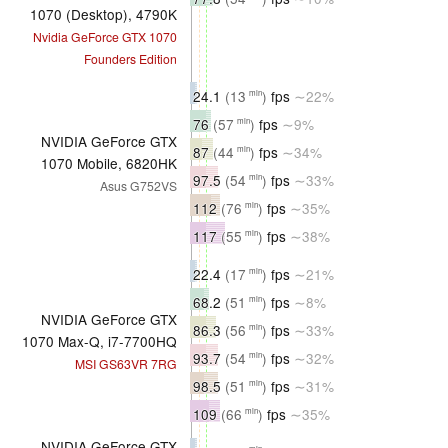
1070 (Desktop), 4790K
Nvidia GeForce GTX 1070
Founders Edition
24.1
(13
)
fps
∼22%
min
76
(57
)
fps
∼9%
min
NVIDIA GeForce GTX
87
(44
)
fps
∼34%
min
1070 Mobile, 6820HK
97.5
(54
)
fps
∼33%
min
Asus G752VS
112
(76
)
fps
∼35%
min
117
(55
)
fps
∼38%
min
22.4
(17
)
fps
∼21%
min
68.2
(51
)
fps
∼8%
min
NVIDIA GeForce GTX
86.3
(56
)
fps
∼33%
min
1070 Max-Q, i7-7700HQ
93.7
(54
)
fps
∼32%
min
MSI GS63VR 7RG
98.5
(51
)
fps
∼31%
min
109
(66
)
fps
∼35%
min
NVIDIA GeForce GTX