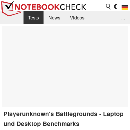
Tests
News
Videos
...
Benchmarks & Tech
Externe Tests
Kaufberatung
Deals
Suche
Jobs
Forum
Playerunknown's Battlegrounds - Laptop
und Desktop Benchmarks