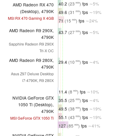
40.2
(23
)
fps
∼5%
min
AMD Radeon RX 470
(Desktop), 4790K
49.6
(31
)
fps
∼19%
min
MSI RX 470 Gaming X 4GB
71
(15
)
fps
∼24%
min
AMD Radeon R9 290X,
43.7
(27
)
fps
∼5%
min
4790K
Sapphire Radeon R9 290X
Tri-X OC
AMD Radeon R9 280X,
29.4
(10
)
fps
∼4%
min
4790K
Asus Z97 Deluxe Desktop
i7-4790K, R9 280X
11.4
(8
)
fps
∼10%
min
NVIDIA GeForce GTX
35.5
(25
)
fps
∼4%
min
1050 Ti (Desktop),
49.5
(38
)
fps
∼19%
min
4790K
55.1
(43
)
fps
∼19%
min
MSI GeForce GTX 1050 Ti
127
(85
)
fps
∼41%
min
NVIDIA GeForce GTX