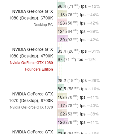
96.4
(71
)
fps
∼12%
min
NVIDIA GeForce GTX
113
(76
)
fps
∼44%
min
1080 (Desktop), 6700K
123
(50
)
fps
∼42%
min
Desktop PC
124
(64
)
fps
∼39%
min
130
(93
)
fps
∼42%
min
NVIDIA GeForce GTX
33.4
(26
)
fps
∼31%
min
1080 (Desktop), 4790K
97
(71
)
fps
∼12%
min
Nvidia GeForce GTX 1080
Founders Edition
28.2
(18
)
fps
∼26%
min
80.5
(58
)
fps
∼10%
min
NVIDIA GeForce GTX
107
(70
)
fps
∼41%
min
1070 (Desktop), 6700K
117
(78
)
fps
∼40%
min
Nvidia GeForce GTX 1070
122
(53
)
fps
∼38%
min
126
(78
)
fps
∼41%
min
NVIDIA GeForce GTX
77.8
(54
)
fps
∼10%
min