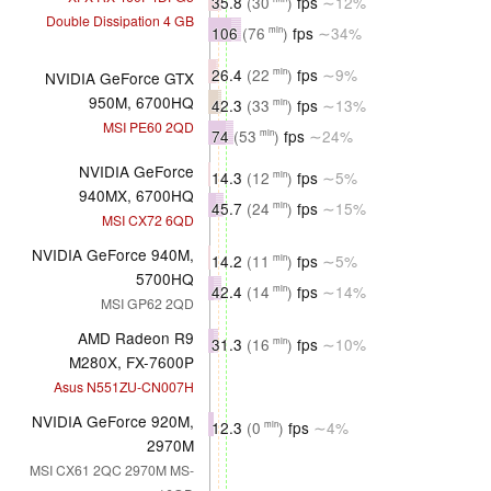
35.8
(30
)
fps
∼12%
Double Dissipation 4 GB
106
(76
)
fps
∼34%
min
26.4
(22
)
fps
∼9%
min
NVIDIA GeForce GTX
950M, 6700HQ
42.3
(33
)
fps
∼13%
min
MSI PE60 2QD
74
(53
)
fps
∼24%
min
NVIDIA GeForce
14.3
(12
)
fps
∼5%
min
940MX, 6700HQ
45.7
(24
)
fps
∼15%
min
MSI CX72 6QD
NVIDIA GeForce 940M,
14.2
(11
)
fps
∼5%
min
5700HQ
42.4
(14
)
fps
∼14%
min
MSI GP62 2QD
AMD Radeon R9
31.3
(16
)
fps
∼10%
min
M280X, FX-7600P
Asus N551ZU-CN007H
NVIDIA GeForce 920M,
12.3
(0
)
fps
∼4%
min
2970M
MSI CX61 2QC 2970M MS-