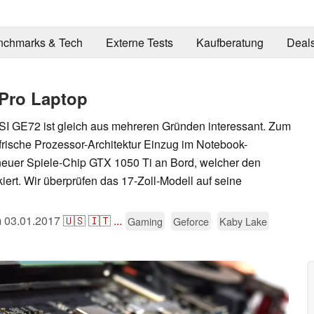
nchmarks & Tech
Externe Tests
Kaufberatung
Deal
Pro Laptop
I GE72 ist gleich aus mehreren Gründen interessant. Zum
frische Prozessor-Architektur Einzug im Notebook-
neuer Spiele-Chip GTX 1050 Ti an Bord, welcher den
iert. Wir überprüfen das 17-Zoll-Modell auf seine
m
03.01.2017
🇺🇸
🇮🇹
...
Gaming
Geforce
Kaby Lake