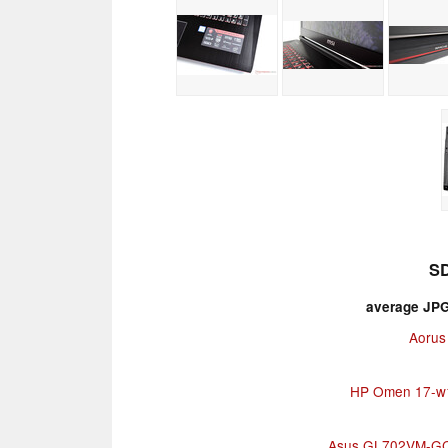
SD
average JPG 
Aorus
HP Omen 17-w
Asus GL702VM-G