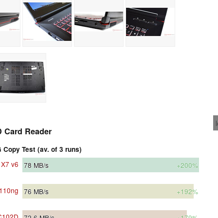
 Card Reader
Copy Test (av. of 3 runs)
 X7 v6
78
MB/s
+200%
110ng
76
MB/s
+192%
C102D
72.6
MB/s
+179%