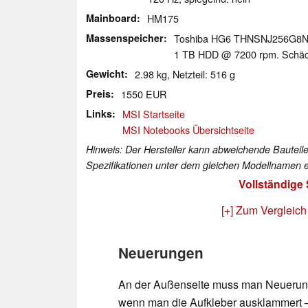
Mainboard
HM175
Massenspeicher
Toshiba HG6 THNSNJ256G8
1 TB HDD @ 7200 rpm. Schächt
Gewicht
2.98 kg, Netzteil: 516 g
Preis
1550 EUR
Links
MSI Startseite
MSI Notebooks Übersichtseite
Hinweis: Der Hersteller kann abweichende Bauteile
Spezifikationen unter dem gleichen Modellnamen e
Vollständige
[+] Zum Vergleich
Neuerungen
An der Außenseite muss man Neuerung
wenn man die Aufkleber ausklammert –