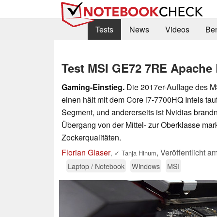
Tests
News
Videos
Be
Test MSI GE72 7RE Apache 
Gaming-Einstieg.
Die 2017er-Auflage des MS
einen hält mit dem Core i7-7700HQ Intels tau
Segment, und andererseits ist Nvidias brand
Übergang von der Mittel- zur Oberklasse mark
Zockerqualitäten.
Florian Glaser
,
Veröffentlicht a
,
✓
Tanja Hinum
Laptop / Notebook
Windows
MSI