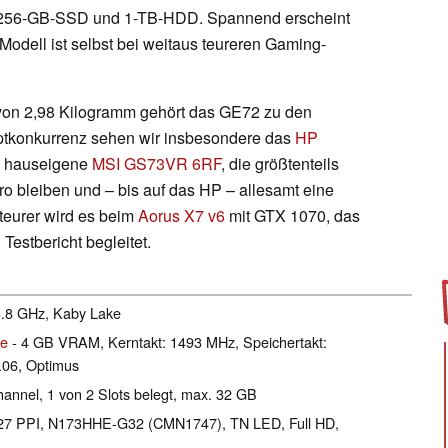
s 256-GB-SSD und 1-TB-HDD. Spannend erscheint
Modell ist selbst bei weitaus teureren Gaming-
von 2,98 Kilogramm gehört das GE72 zu den
uptkonkurrenz sehen wir insbesondere das
HP
 hauseigene
MSI GS73VR 6RF
, die größtenteils
o bleiben und – bis auf das HP – allesamt eine
teurer wird es beim
Aorus X7 v6
mit GTX 1070, das
Testbericht begleitet.
 3.8 GHz, Kaby Lake
le
- 4 GB VRAM, Kerntakt: 1493 MHz, Speichertakt:
06, Optimus
nnel, 1 von 2 Slots belegt, max. 32 GB
l 127 PPI, N173HHE-G32 (CMN1747), TN LED, Full HD,