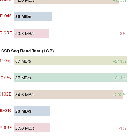
E-046
26
MB/s
R 6RF
23.8
MB/s
-8%
SSD Seq Read Test (1GB)
110ng
87
MB/s
+211%
 X7 v6
87
MB/s
+211%
C102D
84.6
MB/s
+202%
E-046
28
MB/s
R 6RF
27.6
MB/s
-1%