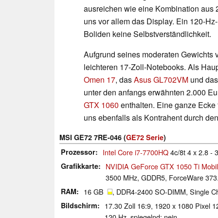
ausreichen wie eine Kombination au
uns vor allem das Display. Ein 120-Hz-
Boliden keine Selbstverständlichkeit.
Aufgrund seines moderaten Gewichts 
leichteren 17-Zoll-Notebooks. Als Ha
Omen 17
, das
Asus GL702VM
und das
unter den anfangs erwähnten 2.000 Eur
GTX 1060
enthalten. Eine ganze Ecke 
uns ebenfalls als Kontrahent durch den 
MSI GE72 7RE-046 (
GE72 Serie
)
Prozessor
Intel Core i7-7700HQ
4c/8t 4 x 2.8 -
Grafikkarte
NVIDIA GeForce GTX 1050 Ti Mobi
3500 MHz, GDDR5, ForceWare 373.
RAM
16 GB
, DDR4-2400 SO-DIMM, Single Cha
Bildschirm
17.30 Zoll 16:9, 1920 x 1080 Pixe
120 Hz, spiegelnd: nein