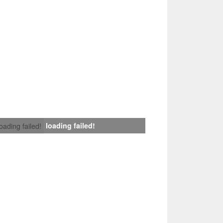
loading failed!
loading failed!