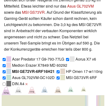
Mittelfeld. Etwas leichter sind nur das
Asus GL702VM
sowie das
MSI GS73VR
. Auf Grund der Klassifizierung als
Gaming-Gerät sollten Käufer schon damit rechnen, kein
Leichtgewicht zu bekommen. Die 3,0 kg des MSI GE72VR
sind in Anbetracht der verbauten Komponenten wirklich
angemessen und nicht zu schwer. Das Netzteil bei
unserem Test-Sample bringt es im Übrigen auf 590 g. Die
der Konkurrenzgeräte erreichen hier teils über 800 g.
Acer Predator 17 G9-793-77LG
Aorus X7 v6
Medion Erazer X7849 MD 60292
MSI GE72VR-6RF16H21
HP Omen 17-w110ng
Asus GL702VM-GC102D
MSI GS73VR 6RF
DIN A4
❌
2.4 kg
2.7 kg
3 kg
3.2 kg
3.3 kg
3.6 kg
4.2 kg