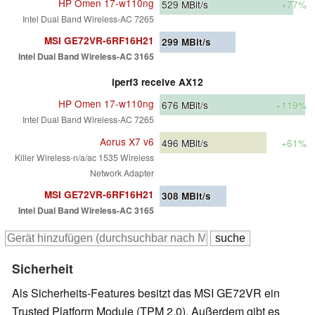
HP Omen 17-w110ng
529
MBit/s
+77%
Intel Dual Band Wireless-AC 7265
MSI GE72VR-6RF16H21
299
MBit/s
Intel Dual Band Wireless-AC 3165
iperf3 receive AX12
HP Omen 17-w110ng
676
MBit/s
+119%
Intel Dual Band Wireless-AC 7265
Aorus X7 v6
496
MBit/s
+61%
Killer Wireless-n/a/ac 1535 Wireless
Network Adapter
MSI GE72VR-6RF16H21
308
MBit/s
Intel Dual Band Wireless-AC 3165
Sicherheit
Als Sicherheits-Features besitzt das MSI GE72VR ein
Trusted Platform Module (TPM 2.0). Außerdem gibt es