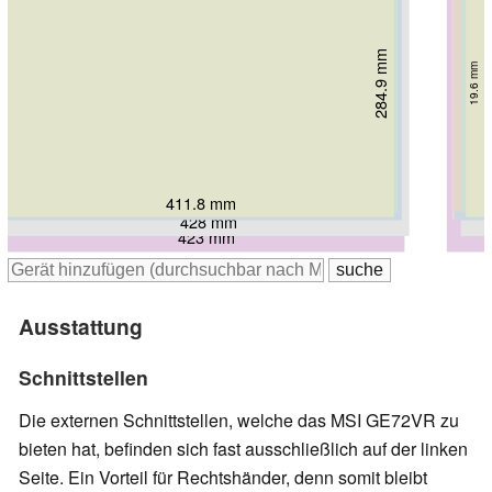
284.9 mm
279 mm
280 mm
287 mm
288 mm
19.6 mm
34.2 mm
33 mm
24 mm
305 mm
32 mm
322 mm
25 mm
40 mm
416 mm
415 mm
411.8 mm
418 mm
420 mm
428 mm
423 mm
Ausstattung
Schnittstellen
Die externen Schnittstellen, welche das MSI GE72VR zu
bieten hat, befinden sich fast ausschließlich auf der linken
Seite. Ein Vorteil für Rechtshänder, denn somit bleibt