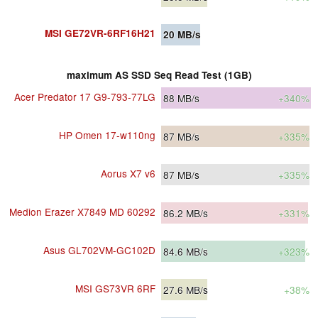
MSI GE72VR-6RF16H21
20
MB/s
maximum AS SSD Seq Read Test (1GB)
Acer Predator 17 G9-793-77LG
88
MB/s
+340%
HP Omen 17-w110ng
87
MB/s
+335%
Aorus X7 v6
87
MB/s
+335%
Medion Erazer X7849 MD 60292
86.2
MB/s
+331%
Asus GL702VM-GC102D
84.6
MB/s
+323%
MSI GS73VR 6RF
27.6
MB/s
+38%