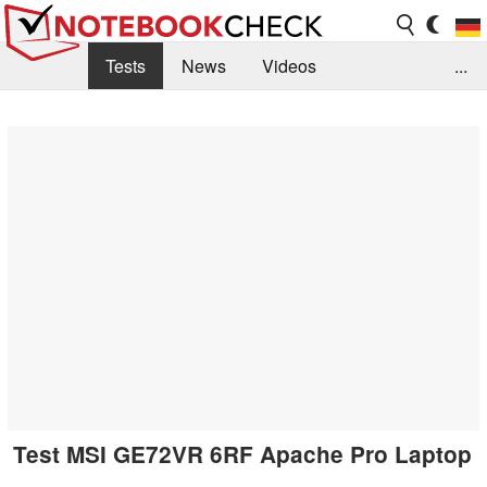
Tests
News
Videos
...
Benchmarks & Tech
Externe Tests
Kaufberatung
Deals
Suche
Jobs
Forum
Test MSI GE72VR 6RF Apache Pro Laptop