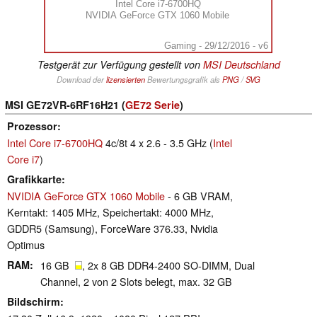
Intel Core i7-6700HQ
NVIDIA GeForce GTX 1060 Mobile
Gaming - 29/12/2016 - v6
Testgerät zur Verfügung gestellt von
MSI Deutschland
Download der
lizensierten
Bewertungsgrafik als
PNG
/
SVG
MSI GE72VR-6RF16H21 (
GE72 Serie
)
Prozessor
Intel Core i7-6700HQ
4c/8t 4 x 2.6 - 3.5 GHz (
Intel
Core i7
)
Grafikkarte
NVIDIA GeForce GTX 1060 Mobile
- 6 GB VRAM,
Kerntakt: 1405 MHz, Speichertakt: 4000 MHz,
GDDR5 (Samsung), ForceWare 376.33, Nvidia
Optimus
RAM
16 GB
, 2x 8 GB DDR4-2400 SO-DIMM, Dual
Channel, 2 von 2 Slots belegt, max. 32 GB
Bildschirm