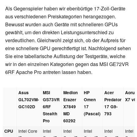
Als Gegenspieler haben wir ebenbürtige 17-Zoll-Geräte
aus verschiedenen Preiskategorien herangezogen.
Bewusst wurden auch Geräte mit schnelleren GPUs
gewählt, um den direkten Leistungsunterschied zu
verdeutlichen. Gleichwohl zeigt sich, ob der Aufpreis für
eine schnellere GPU gerechtfertigt ist. Nachfolgend sehen
Sie eine tabellarische Auflistung der Testgeräte, welche
wir in den einzelnen Kategorien gegen das MSI GE72VR
6RF Apache Pro antreten lassen haben.
Asus
MSI
Medion
HP
Acer
Aoru
GL702VM-
GS73VR
Erazer
Omen
Predator
X7 v6
GC102D
6RF
X7849
17
17 G9-
Stealth
MD
(Pascal)
793
Pro
60292
Intel Core
Intel
Intel
Intel
Intel
Intel
CPU