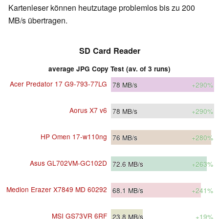
Kartenleser können heutzutage problemlos bis zu 200
MB/s übertragen.
SD Card Reader
average JPG Copy Test (av. of 3 runs)
Acer Predator 17 G9-793-77LG
78
MB/s
+290%
Aorus X7 v6
78
MB/s
+290%
HP Omen 17-w110ng
76
MB/s
+280%
Asus GL702VM-GC102D
72.6
MB/s
+263%
Medion Erazer X7849 MD 60292
68.1
MB/s
+241%
MSI GS73VR 6RF
23.8
MB/s
+19%