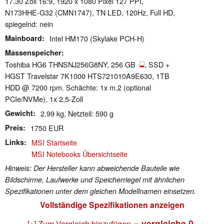
17.30 Zoll 16:9, 1920 x 1080 Pixel 127 PPI,
N173HHE-G32 (CMN1747), TN LED, 120Hz, Full HD,
spiegelnd: nein
Mainboard
Intel HM170 (Skylake PCH-H)
Massenspeicher
Toshiba HG6 THNSNJ256G8NY, 256 GB
, SSD +
HGST Travelstar 7K1000 HTS721010A9E630, 1TB
HDD @ 7200 rpm. Schächte: 1x m.2 (optional
PCIe/NVMe), 1x 2,5-Zoll
Gewicht
2.99 kg, Netzteil: 590 g
Preis
1750 EUR
Links
MSI Startseite
MSI Notebooks Übersichtseite
Hinweis: Der Hersteller kann abweichende Bauteile wie
Bildschirme, Laufwerke und Speicherriegel mit ähnlichen
Spezifikationen unter dem gleichen Modellnamen einsetzen.
Vollständige Spezifikationen anzeigen
» vergleiche
0
[+] Zum Vergleich hinzufügen