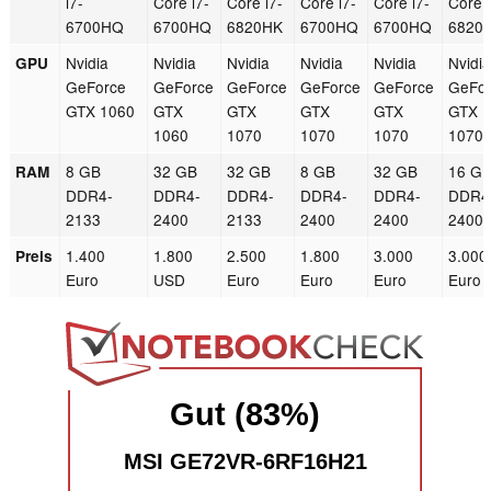
i7-
Core i7-
Core i7-
Core i7-
Core i7-
Core i
6700HQ
6700HQ
6820HK
6700HQ
6700HQ
6820
Nvidia
Nvidia
Nvidia
Nvidia
Nvidia
Nvidi
GPU
GeForce
GeForce
GeForce
GeForce
GeForce
GeFo
GTX 1060
GTX
GTX
GTX
GTX
GTX
1060
1070
1070
1070
1070
8 GB
32 GB
32 GB
8 GB
32 GB
16 G
RAM
DDR4-
DDR4-
DDR4-
DDR4-
DDR4-
DDR4
2133
2400
2133
2400
2400
2400
1.400
1.800
2.500
1.800
3.000
3.000
Preis
Euro
USD
Euro
Euro
Euro
Euro
Gut (83%)
MSI GE72VR-6RF16H21