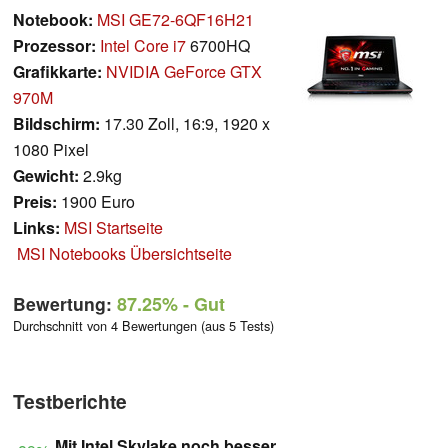
Notebook:
MSI GE72-6QF16H21
Prozessor:
Intel Core i7
6700HQ
Grafikkarte:
NVIDIA GeForce GTX
970M
Bildschirm:
17.30 Zoll, 16:9, 1920 x
1080 Pixel
Gewicht:
2.9kg
Preis:
1900 Euro
Links:
MSI Startseite
MSI Notebooks Übersichtseite
Bewertung:
87.25%
- Gut
Durchschnitt von 4 Bewertungen (aus 5 Tests)
Testberichte
Mit Intel Skylake noch besser