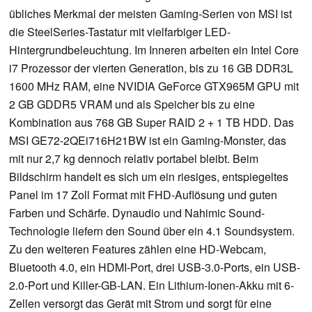
übliches Merkmal der meisten Gaming-Serien von MSI ist
die SteelSeries-Tastatur mit vielfarbiger LED-
Hintergrundbeleuchtung. Im Inneren arbeiten ein Intel Core
i7 Prozessor der vierten Generation, bis zu 16 GB DDR3L
1600 MHz RAM, eine NVIDIA GeForce GTX965M GPU mit
2 GB GDDR5 VRAM und als Speicher bis zu eine
Kombination aus 768 GB Super RAID 2 + 1 TB HDD. Das
MSI GE72-2QEi716H21BW ist ein Gaming-Monster, das
mit nur 2,7 kg dennoch relativ portabel bleibt. Beim
Bildschirm handelt es sich um ein riesiges, entspiegeltes
Panel im 17 Zoll Format mit FHD-Auflösung und guten
Farben und Schärfe. Dynaudio und Nahimic Sound-
Technologie liefern den Sound über ein 4.1 Soundsystem.
Zu den weiteren Features zählen eine HD-Webcam,
Bluetooth 4.0, ein HDMI-Port, drei USB-3.0-Ports, ein USB-
2.0-Port und Killer-GB-LAN. Ein Lithium-Ionen-Akku mit 6-
Zellen versorgt das Gerät mit Strom und sorgt für eine