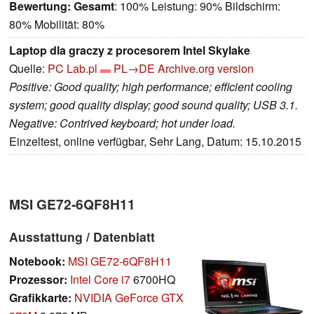
Bewertung:
Gesamt
: 100% Leistung: 90% Bildschirm:
80% Mobilität: 80%
Laptop dla graczy z procesorem Intel Skylake
Quelle:
PC Lab.pl
PL→DE
Archive.org version
Positive: Good quality; high performance; efficient cooling
system; good quality display; good sound quality; USB 3.1.
Negative: Contrived keyboard; hot under load.
Einzeltest, online verfügbar, Sehr Lang, Datum: 15.10.2015
MSI GE72-6QF8H11
Ausstattung / Datenblatt
Notebook:
MSI GE72-6QF8H11
Prozessor:
Intel Core i7
6700HQ
Grafikkarte:
NVIDIA GeForce GTX