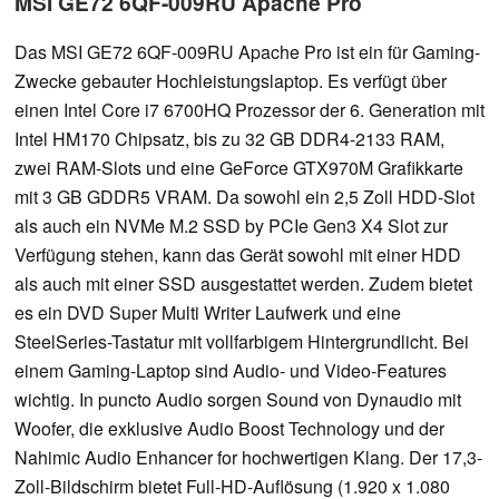
MSI GE72 6QF-009RU Apache Pro
Das MSI GE72 6QF-009RU Apache Pro ist ein für Gaming-
Zwecke gebauter Hochleistungslaptop. Es verfügt über
einen Intel Core i7 6700HQ Prozessor der 6. Generation mit
Intel HM170 Chipsatz, bis zu 32 GB DDR4-2133 RAM,
zwei RAM-Slots und eine GeForce GTX970M Grafikkarte
mit 3 GB GDDR5 VRAM. Da sowohl ein 2,5 Zoll HDD-Slot
als auch ein NVMe M.2 SSD by PCIe Gen3 X4 Slot zur
Verfügung stehen, kann das Gerät sowohl mit einer HDD
als auch mit einer SSD ausgestattet werden. Zudem bietet
es ein DVD Super Multi Writer Laufwerk und eine
SteelSeries-Tastatur mit vollfarbigem Hintergrundlicht. Bei
einem Gaming-Laptop sind Audio- und Video-Features
wichtig. In puncto Audio sorgen Sound von Dynaudio mit
Woofer, die exklusive Audio Boost Technology und der
Nahimic Audio Enhancer for hochwertigen Klang. Der 17,3-
Zoll-Bildschirm bietet Full-HD-Auflösung (1.920 x 1.080