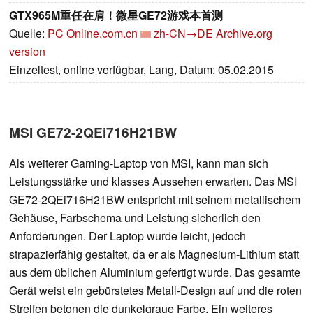
GTX965M重任在肩！微星GE72游戏本首测
Quelle:
PC Online.com.cn
zh-CN→DE
Archive.org
version
Einzeltest, online verfügbar, Lang, Datum: 05.02.2015
MSI GE72-2QEi716H21BW
Als weiterer Gaming-Laptop von MSI, kann man sich
Leistungsstärke und klasses Aussehen erwarten. Das MSI
GE72-2QEi716H21BW entspricht mit seinem metallischem
Gehäuse, Farbschema und Leistung sicherlich den
Anforderungen. Der Laptop wurde leicht, jedoch
strapazierfähig gestaltet, da er als Magnesium-Lithium statt
aus dem üblichen Aluminium gefertigt wurde. Das gesamte
Gerät weist ein gebürstetes Metall-Design auf und die roten
Streifen betonen die dunkelgraue Farbe. Ein weiteres