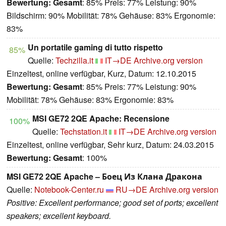
Bewertung:
Gesamt
: 85% Preis: 77% Leistung: 90%
Bildschirm: 90% Mobilität: 78% Gehäuse: 83% Ergonomie:
83%
Un portatile gaming di tutto rispetto
85%
Quelle:
Techzilla.it
IT→DE
Archive.org version
Einzeltest, online verfügbar, Kurz, Datum: 12.10.2015
Bewertung:
Gesamt
: 85% Preis: 77% Leistung: 90%
Mobilität: 78% Gehäuse: 83% Ergonomie: 83%
MSI GE72 2QE Apache: Recensione
100%
Quelle:
Techstation.it
IT→DE
Archive.org version
Einzeltest, online verfügbar, Sehr kurz, Datum: 24.03.2015
Bewertung:
Gesamt
: 100%
MSI GE72 2QE Apache – Боец Из Клана Дракона
Quelle:
Notebook-Center.ru
RU→DE
Archive.org version
Positive: Excellent performance; good set of ports; excellent
speakers; excellent keyboard.