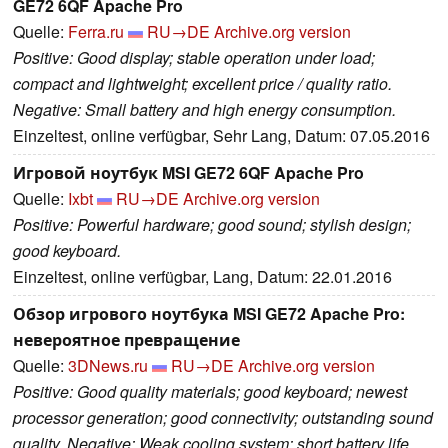
GE72 6QF Apache Pro
Quelle:
Ferra.ru
RU→DE
Archive.org version
Positive: Good display; stable operation under load;
compact and lightweight; excellent price / quality ratio.
Negative: Small battery and high energy consumption.
Einzeltest, online verfügbar, Sehr Lang, Datum: 07.05.2016
Игровой ноутбук MSI GE72 6QF Apache Pro
Quelle:
Ixbt
RU→DE
Archive.org version
Positive: Powerful hardware; good sound; stylish design;
good keyboard.
Einzeltest, online verfügbar, Lang, Datum: 22.01.2016
Обзор игрового ноутбука MSI GE72 Apache Pro:
невероятное превращение
Quelle:
3DNews.ru
RU→DE
Archive.org version
Positive: Good quality materials; good keyboard; newest
processor generation; good connectivity; outstanding sound
quality. Negative: Weak cooling system; short battery life.