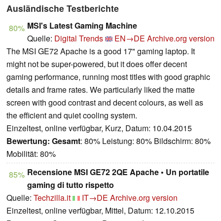
Ausländische Testberichte
MSI's Latest Gaming Machine
80%
Quelle:
Digital Trends
EN→DE
Archive.org version
The MSI GE72 Apache is a good 17" gaming laptop. It
might not be super-powered, but it does offer decent
gaming performance, running most titles with good graphic
details and frame rates. We particularly liked the matte
screen with good contrast and decent colours, as well as
the efficient and quiet cooling system.
Einzeltest, online verfügbar, Kurz, Datum: 10.04.2015
Bewertung:
Gesamt
: 80% Leistung: 80% Bildschirm: 80%
Mobilität: 80%
Recensione MSI GE72 2QE Apache • Un portatile
85%
gaming di tutto rispetto
Quelle:
Techzilla.it
IT→DE
Archive.org version
Einzeltest, online verfügbar, Mittel, Datum: 12.10.2015