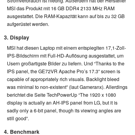
Stromverbrauch ist niedrig. Außerdem hat der Hersteller
MSI das Produkt mit 16 GB DDR4 2133 MHz RAM
ausgestattet. Die RAM-Kapazität kann auf bis zu 32 GB
aufgerüstet werden.
3. Display
MSI hat diesen Laptop mit einem entspieglten 17,1-Zoll-
IPS-Bildschirm mit Full-HD-Auflösung ausgestattet, um
Usern großartigste Bilder zu liefern. Und “Thanks to the
IPS panel, the GE72VR Apache Pro’s 17.3” screen is
capable of appropriately rich visuals. Backlight bleed
was minimal to non-existent” (laut Gameranx). Allerdings
berichtet die Seite TechPowerUp “The 1920 x 1080
display is actually an AH-IPS panel from LG, but it is
sadly only a 6-bit panel, though its viewing angles are
still good”.
4. Benchmark