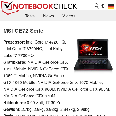
Tests
News
Videos
...
Benchmarks & Tech
Externe Tests
MSI GE72 Serie
Kaufberatung
Deals
Suche
Jobs
Prozessor:
Intel Core i7 4720HQ,
Intel Core i7 6700HQ, Intel Kaby
Forum
Lake i7-7700HQ
Grafikkarte:
NVIDIA GeForce GTX
1050 Mobile, NVIDIA GeForce GTX
1050 Ti Mobile, NVIDIA GeForce
GTX 1060 Mobile, NVIDIA GeForce GTX 1070 Mobile,
NVIDIA GeForce GTX 960M, NVIDIA GeForce GTX 965M,
NVIDIA GeForce GTX 970M
Bildschirm:
0.00 Zoll, 17.30 Zoll
Gewicht:
2.7kg, 2.9kg, 2.93kg, 2.948kg, 2.98kg
Preis:
1300, 1400, 1429, 1550, 1600, 1700, 1900, 2100