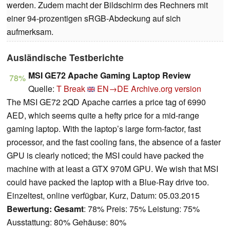
werden. Zudem macht der Bildschirm des Rechners mit
einer 94-prozentigen sRGB-Abdeckung auf sich
aufmerksam.
Ausländische Testberichte
MSI GE72 Apache Gaming Laptop Review
78%
Quelle:
T Break
EN→DE
Archive.org version
The MSI GE72 2QD Apache carries a price tag of 6990
AED, which seems quite a hefty price for a mid-range
gaming laptop. With the laptop’s large form-factor, fast
processor, and the fast cooling fans, the absence of a faster
GPU is clearly noticed; the MSI could have packed the
machine with at least a GTX 970M GPU. We wish that MSI
could have packed the laptop with a Blue-Ray drive too.
Einzeltest, online verfügbar, Kurz, Datum: 05.03.2015
Bewertung:
Gesamt
: 78% Preis: 75% Leistung: 75%
Ausstattung: 80% Gehäuse: 80%