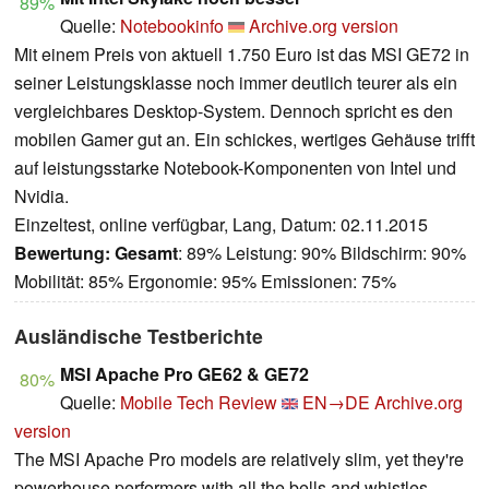
89%
Quelle:
Notebookinfo
Archive.org version
Mit einem Preis von aktuell 1.750 Euro ist das MSI GE72 in
seiner Leistungsklasse noch immer deutlich teurer als ein
vergleichbares Desktop-System. Dennoch spricht es den
mobilen Gamer gut an. Ein schickes, wertiges Gehäuse trifft
auf leistungsstarke Notebook-Komponenten von Intel und
Nvidia.
Einzeltest, online verfügbar, Lang, Datum: 02.11.2015
Bewertung:
Gesamt
: 89% Leistung: 90% Bildschirm: 90%
Mobilität: 85% Ergonomie: 95% Emissionen: 75%
Ausländische Testberichte
MSI Apache Pro GE62 & GE72
80%
Quelle:
Mobile Tech Review
EN→DE
Archive.org
version
The MSI Apache Pro models are relatively slim, yet they're
powerhouse performers with all the bells and whistles