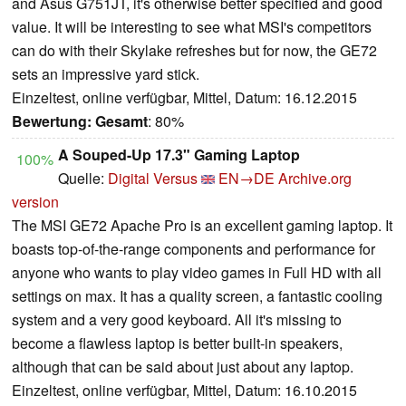
and Asus G751JT, it's otherwise better specified and good
value. It will be interesting to see what MSI's competitors
can do with their Skylake refreshes but for now, the GE72
sets an impressive yard stick.
Einzeltest, online verfügbar, Mittel, Datum: 16.12.2015
Bewertung:
Gesamt
: 80%
A Souped-Up 17.3" Gaming Laptop
100%
Quelle:
Digital Versus
EN→DE
Archive.org
version
The MSI GE72 Apache Pro is an excellent gaming laptop. It
boasts top-of-the-range components and performance for
anyone who wants to play video games in Full HD with all
settings on max. It has a quality screen, a fantastic cooling
system and a very good keyboard. All it's missing to
become a flawless laptop is better built-in speakers,
although that can be said about just about any laptop.
Einzeltest, online verfügbar, Mittel, Datum: 16.10.2015