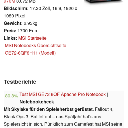
970M
3.072 MB
Bildschirm:
17.30 Zoll, 16:9, 1920 x
1080 Pixel
Gewicht:
2.93kg
Preis:
1700 Euro
Links:
MSI Startseite
MSI Notebooks Übersichtseite
GE72-6QF8H11 (Modell)
Testberichte
Test MSI GE72 6QF Apache Pro Notebook
|
80.8%
Notebookcheck
Mit Skylake für den Spieleherbst gerüstet.
Fallout 4,
Black Ops 3, Battlefront – das Spätjahr hat’s aus
Spielersicht in sich. Pünktlich zum Gamefest hat MSI seine