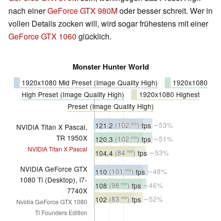
nach einer
GeForce GTX 980M
oder besser schreit. Wer in
vollen Details zocken will, wird sogar frühestens mit einer
GeForce GTX 1060
glücklich.
Monster Hunter World
1920x1080 Mid Preset (Image Quality High)
1920x1080
High Preset (Image Quality High)
1920x1080 Highest
Preset (Image Quality High)
121.2
(102
)
fps
∼53%
min
NVIDIA Titan X Pascal,
TR 1950X
120.3
(102
)
fps
∼51%
min
NVIDIA Titan X Pascal
104.4
(84
)
fps
∼53%
min
NVIDIA GeForce GTX
110
(101
)
fps
∼48%
min
1080 Ti (Desktop), i7-
108
(98
)
fps
∼46%
min
7740X
102
(83
)
fps
∼52%
min
Nvidia GeForce GTX 1080
Ti Founders Edition