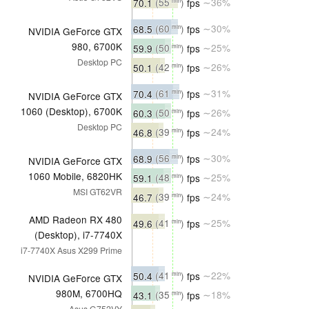
70.1
(55
)
fps
∼36%
min
68.5
(60
)
fps
∼30%
min
NVIDIA GeForce GTX
980, 6700K
59.9
(50
)
fps
∼25%
min
Desktop PC
50.1
(42
)
fps
∼26%
min
70.4
(61
)
fps
∼31%
min
NVIDIA GeForce GTX
1060 (Desktop), 6700K
60.3
(50
)
fps
∼26%
min
Desktop PC
46.8
(39
)
fps
∼24%
min
68.9
(56
)
fps
∼30%
min
NVIDIA GeForce GTX
1060 Mobile, 6820HK
59.1
(48
)
fps
∼25%
min
MSI GT62VR
46.7
(39
)
fps
∼24%
min
AMD Radeon RX 480
49.6
(41
)
fps
∼25%
min
(Desktop), i7-7740X
i7-7740X Asus X299 Prime
50.4
(41
)
fps
∼22%
min
NVIDIA GeForce GTX
980M, 6700HQ
43.1
(35
)
fps
∼18%
min
Asus G752VY