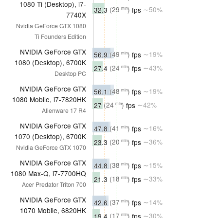
1080 Ti (Desktop), i7-
32.3
(29
)
fps
∼50%
min
7740X
Nvidia GeForce GTX 1080
Ti Founders Edition
NVIDIA GeForce GTX
56.9
(49
)
fps
∼19%
min
1080 (Desktop), 6700K
27.4
(24
)
fps
∼43%
min
Desktop PC
NVIDIA GeForce GTX
56.1
(48
)
fps
∼19%
min
1080 Mobile, i7-7820HK
27
(24
)
fps
∼42%
min
Alienware 17 R4
NVIDIA GeForce GTX
47.8
(41
)
fps
∼16%
min
1070 (Desktop), 6700K
23.3
(20
)
fps
∼36%
min
Nvidia GeForce GTX 1070
NVIDIA GeForce GTX
44.8
(38
)
fps
∼15%
min
1080 Max-Q, i7-7700HQ
21.3
(18
)
fps
∼33%
min
Acer Predator Triton 700
NVIDIA GeForce GTX
42.6
(37
)
fps
∼14%
min
1070 Mobile, 6820HK
19.4
(17
)
fps
∼30%
min