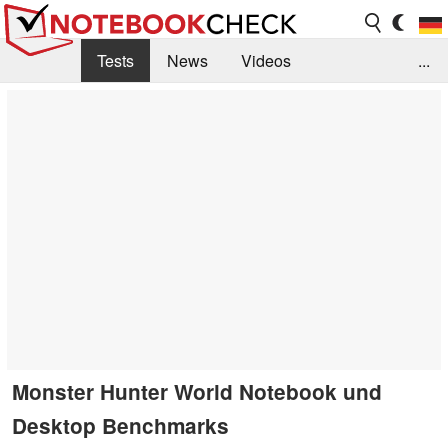
Tests
News
Videos
...
Benchmarks & Tech
Externe Tests
Kaufberatung
Deals
Suche
Jobs
Forum
Monster Hunter World Notebook und
Desktop Benchmarks