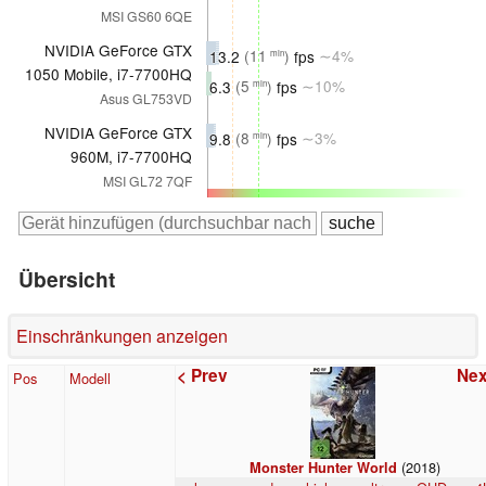
MSI GS60 6QE
NVIDIA GeForce GTX
13.2
(11
)
fps
∼4%
min
1050 Mobile, i7-7700HQ
6.3
(5
)
fps
∼10%
min
Asus GL753VD
NVIDIA GeForce GTX
9.8
(8
)
fps
∼3%
min
960M, i7-7700HQ
MSI GL72 7QF
Übersicht
Einschränkungen anzeigen
< Prev
Nex
Pos
Modell
(2018)
Monster Hunter World