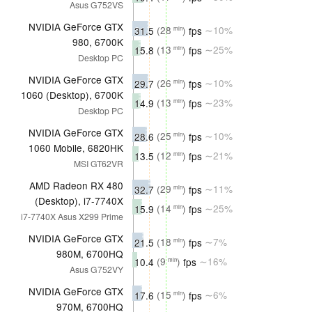
Asus G752VS
NVIDIA GeForce GTX
31.5
(28
)
fps
∼10%
min
980, 6700K
15.8
(13
)
fps
∼25%
min
Desktop PC
NVIDIA GeForce GTX
29.7
(26
)
fps
∼10%
min
1060 (Desktop), 6700K
14.9
(13
)
fps
∼23%
min
Desktop PC
NVIDIA GeForce GTX
28.6
(25
)
fps
∼10%
min
1060 Mobile, 6820HK
13.5
(12
)
fps
∼21%
min
MSI GT62VR
AMD Radeon RX 480
32.7
(29
)
fps
∼11%
min
(Desktop), i7-7740X
15.9
(14
)
fps
∼25%
min
i7-7740X Asus X299 Prime
NVIDIA GeForce GTX
21.5
(18
)
fps
∼7%
min
980M, 6700HQ
10.4
(9
)
fps
∼16%
min
Asus G752VY
NVIDIA GeForce GTX
17.6
(15
)
fps
∼6%
min
970M, 6700HQ