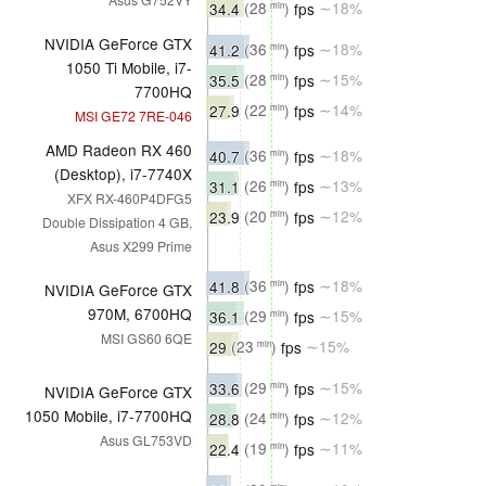
34.4
(28
)
fps
∼18%
min
NVIDIA GeForce GTX
41.2
(36
)
fps
∼18%
min
1050 Ti Mobile, i7-
35.5
(28
)
fps
∼15%
min
7700HQ
27.9
(22
)
fps
∼14%
min
MSI GE72 7RE-046
AMD Radeon RX 460
40.7
(36
)
fps
∼18%
min
(Desktop), i7-7740X
31.1
(26
)
fps
∼13%
min
XFX RX-460P4DFG5
23.9
(20
)
fps
∼12%
min
Double Dissipation 4 GB,
Asus X299 Prime
41.8
(36
)
fps
∼18%
min
NVIDIA GeForce GTX
970M, 6700HQ
36.1
(29
)
fps
∼15%
min
MSI GS60 6QE
29
(23
)
fps
∼15%
min
33.6
(29
)
fps
∼15%
min
NVIDIA GeForce GTX
1050 Mobile, i7-7700HQ
28.8
(24
)
fps
∼12%
min
Asus GL753VD
22.4
(19
)
fps
∼11%
min