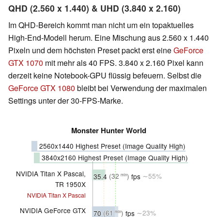
QHD (2.560 x 1.440) & UHD (3.840 x 2.160)
Im QHD-Bereich kommt man nicht um ein topaktuelles
High-End-Modell herum. Eine Mischung aus 2.560 x 1.440
Pixeln und dem höchsten Preset packt erst eine
GeForce
GTX 1070
mit mehr als 40 FPS. 3.840 x 2.160 Pixel kann
derzeit keine Notebook-GPU flüssig befeuern. Selbst die
GeForce GTX 1080
bleibt bei Verwendung der maximalen
Settings unter der 30-FPS-Marke.
Monster Hunter World
2560x1440 Highest Preset (Image Quality High)
3840x2160 Highest Preset (Image Quality High)
NVIDIA Titan X Pascal,
35.4
(32
)
fps
∼55%
min
TR 1950X
NVIDIA Titan X Pascal
NVIDIA GeForce GTX
70
(61
)
fps
∼23%
min