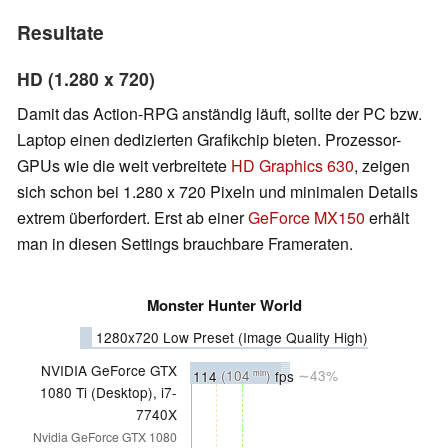
Resultate
HD (1.280 x 720)
Damit das Action-RPG anständig läuft, sollte der PC bzw.
Laptop einen dedizierten Grafikchip bieten. Prozessor-
GPUs wie die weit verbreitete
HD Graphics 630
, zeigen
sich schon bei 1.280 x 720 Pixeln und minimalen Details
extrem überfordert. Erst ab einer
GeForce MX150
erhält
man in diesen Settings brauchbare Frameraten.
Monster Hunter World
1280x720 Low Preset (Image Quality High)
NVIDIA GeForce GTX
114
(104
)
fps
∼43%
min
1080 Ti (Desktop), i7-
7740X
Nvidia GeForce GTX 1080