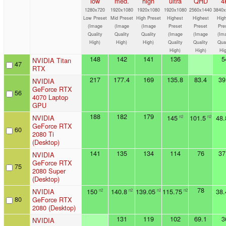
low
med.
high
ultra
QHD
4
1280x720
1920x1080
1920x1080
1920x1080
2560x1440
3840x
Low Preset
Mid Preset
High Preset
Highest
Highest
High
(Image
(Image
(Image
Preset
Preset
Pre
Quality
Quality
Quality
(Image
(Image
(Im
High)
High)
High)
Quality
Quality
Qual
High)
High)
Hig
148
142
141
136
5
NVIDIA Titan
47
RTX
217
177.4
169
135.8
83.4
39
NVIDIA
GeForce RTX
56
4070 Laptop
GPU
188
182
179
NVIDIA
145
101.5
48.
n2
n2
GeForce RTX
60
2080 Ti
(Desktop)
141
135
134
114
76
37
NVIDIA
GeForce RTX
75
2080 Super
(Desktop)
78
NVIDIA
150
140.8
139.05
115.75
38.
n2
n2
n2
n2
80
GeForce RTX
2080 (Desktop)
131
119
102
69.1
3
NVIDIA