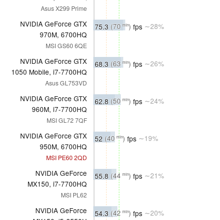
Asus X299 Prime
NVIDIA GeForce GTX
75.3
(70
)
fps
∼28%
min
970M, 6700HQ
MSI GS60 6QE
NVIDIA GeForce GTX
68.3
(63
)
fps
∼26%
min
1050 Mobile, i7-7700HQ
Asus GL753VD
NVIDIA GeForce GTX
62.8
(50
)
fps
∼24%
min
960M, i7-7700HQ
MSI GL72 7QF
NVIDIA GeForce GTX
52
(40
)
fps
∼19%
min
950M, 6700HQ
MSI PE60 2QD
NVIDIA GeForce
55.8
(44
)
fps
∼21%
min
MX150, i7-7700HQ
MSI PL62
NVIDIA GeForce
54.3
(42
)
fps
∼20%
min