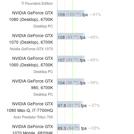
Ti Founders Edition
NVIDIA GeForce GTX
109
(100
)
fps
∼41%
min
1080 (Desktop), 6700K
Desktop PC
NVIDIA GeForce GTX
108
(99
)
fps
∼40%
min
1070 (Desktop), 6700K
Nvidia GeForce GTX 1070
NVIDIA GeForce GTX
107
(99
)
fps
∼40%
min
1060 (Desktop), 6700K
Desktop PC
NVIDIA GeForce GTX
104
(96
)
fps
∼39%
min
980, 6700K
Desktop PC
NVIDIA GeForce GTX
97.8
(91
)
fps
∼37%
min
1080 Max-Q, i7-7700HQ
Acer Predator Triton 700
NVIDIA GeForce GTX
89.3
(84
)
fps
∼33%
min
1070 Mobile, 6820HK