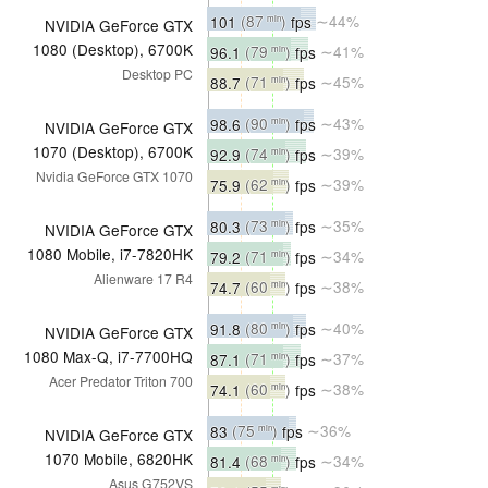
101
(87
)
fps
∼44%
min
NVIDIA GeForce GTX
1080 (Desktop), 6700K
96.1
(79
)
fps
∼41%
min
Desktop PC
88.7
(71
)
fps
∼45%
min
98.6
(90
)
fps
∼43%
min
NVIDIA GeForce GTX
1070 (Desktop), 6700K
92.9
(74
)
fps
∼39%
min
Nvidia GeForce GTX 1070
75.9
(62
)
fps
∼39%
min
80.3
(73
)
fps
∼35%
min
NVIDIA GeForce GTX
1080 Mobile, i7-7820HK
79.2
(71
)
fps
∼34%
min
Alienware 17 R4
74.7
(60
)
fps
∼38%
min
91.8
(80
)
fps
∼40%
min
NVIDIA GeForce GTX
1080 Max-Q, i7-7700HQ
87.1
(71
)
fps
∼37%
min
Acer Predator Triton 700
74.1
(60
)
fps
∼38%
min
83
(75
)
fps
∼36%
min
NVIDIA GeForce GTX
1070 Mobile, 6820HK
81.4
(68
)
fps
∼34%
min
Asus G752VS