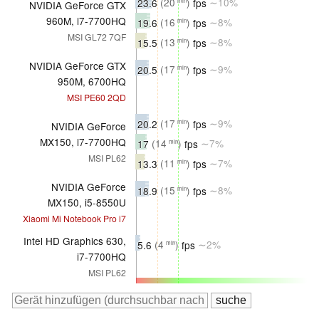
23.6
(20
)
fps
∼10%
min
NVIDIA GeForce GTX
960M, i7-7700HQ
19.6
(16
)
fps
∼8%
min
MSI GL72 7QF
15.5
(13
)
fps
∼8%
min
NVIDIA GeForce GTX
20.5
(17
)
fps
∼9%
min
950M, 6700HQ
MSI PE60 2QD
20.2
(17
)
fps
∼9%
min
NVIDIA GeForce
MX150, i7-7700HQ
17
(14
)
fps
∼7%
min
MSI PL62
13.3
(11
)
fps
∼7%
min
NVIDIA GeForce
18.9
(15
)
fps
∼8%
min
MX150, i5-8550U
Xiaomi Mi Notebook Pro i7
Intel HD Graphics 630,
5.6
(4
)
fps
∼2%
min
i7-7700HQ
MSI PL62