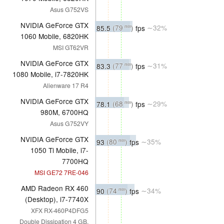
Asus G752VS
NVIDIA GeForce GTX
85.5
(79
)
fps
∼32%
min
1060 Mobile, 6820HK
MSI GT62VR
NVIDIA GeForce GTX
83.3
(77
)
fps
∼31%
min
1080 Mobile, i7-7820HK
Alienware 17 R4
NVIDIA GeForce GTX
78.1
(68
)
fps
∼29%
min
980M, 6700HQ
Asus G752VY
NVIDIA GeForce GTX
93
(80
)
fps
∼35%
min
1050 Ti Mobile, i7-
7700HQ
MSI GE72 7RE-046
AMD Radeon RX 460
90
(74
)
fps
∼34%
min
(Desktop), i7-7740X
XFX RX-460P4DFG5
Double Dissipation 4 GB,