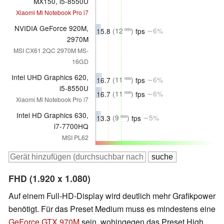
MX150, i5-8550U
Xiaomi Mi Notebook Pro i7
NVIDIA GeForce 920M,
15.8
(12
)
fps
∼6%
min
2970M
MSI CX61 2QC 2970M MS-
16GD
Intel UHD Graphics 620,
16.7
(11
)
fps
∼6%
min
i5-8550U
16.7
(11
)
fps
∼6%
min
Xiaomi Mi Notebook Pro i7
Intel HD Graphics 630,
13.3
(9
)
fps
∼5%
min
i7-7700HQ
MSI PL62
FHD (1.920 x 1.080)
Auf einem Full-HD-Display wird deutlich mehr Grafikpower
benötigt. Für das Preset Medium muss es mindestens eine
GeForce GTX 970M
sein, wohingegen das Preset High