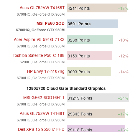
Asus GL752VW-T4168T
4211
Points
+17%
6700HQ, GeForce GTX 960M
MSI PE60 2QD
3591
Points
6700HQ, GeForce GTX 950M
Acer Aspire V5-591G-71K2
3238
Points
-10%
6700HQ, GeForce GTX 950M
Toshiba Satellite P50-C-188
3159
Points
-12%
6200U, GeForce GTX 950M
HP Envy 17-n107ng
3093
Points
-14%
6700HQ, GeForce GTX 950M
1280x720 Cloud Gate Standard Graphics
MSI GE62-6QD16H11
31219
Points
+24%
6700HQ, GeForce GTX 960M
Asus GL752VW-T4168T
29343
Points
+17%
6700HQ, GeForce GTX 960M
Dell XPS 15 9550 i7 FHD
29118
Points
+16%