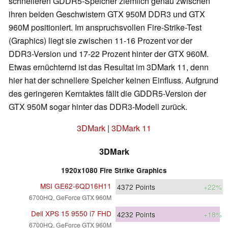
schnelleren GDDR5-Speicher ziemlich genau zwischen
ihren beiden Geschwistern GTX 950M DDR3 und GTX
960M positioniert. Im anspruchsvollen Fire-Strike-Test
(Graphics) liegt sie zwischen 11-16 Prozent vor der
DDR3-Version und 17-22 Prozent hinter der GTX 960M.
Etwas ernüchternd ist das Resultat im 3DMark 11, denn
hier hat der schnellere Speicher keinen Einfluss. Aufgrund
des geringeren Kerntaktes fällt die GDDR5-Version der
GTX 950M sogar hinter das DDR3-Modell zurück.
3DMark
|
3DMark 11
3DMark
1920x1080 Fire Strike Graphics
MSI GE62-6QD16H11
4372
Points
+22%
6700HQ, GeForce GTX 960M
Dell XPS 15 9550 i7 FHD
4232
Points
+18%
6700HQ, GeForce GTX 960M