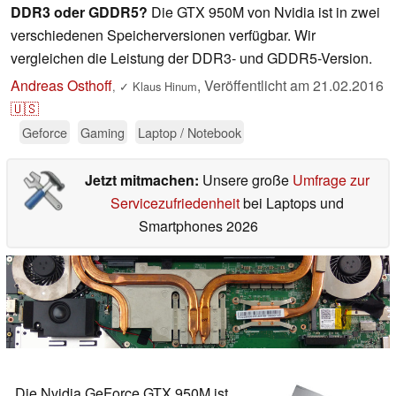
DDR3 oder GDDR5?
Die GTX 950M von Nvidia ist in zwei
verschiedenen Speicherversionen verfügbar. Wir
vergleichen die Leistung der DDR3- und GDDR5-Version.
Andreas Osthoff
,
Veröffentlicht am
21.02.2016
,
✓
Klaus Hinum
🇺🇸
Geforce
Gaming
Laptop / Notebook
Jetzt mitmachen:
Unsere große
Umfrage zur
Servicezufriedenheit
bei Laptops und
Smartphones 2026
Die Nvidia GeForce GTX 950M ist