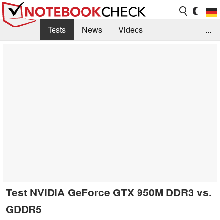
Tests
News
Videos
...
Benchmarks & Tech
Externe Tests
Kaufberatung
Deals
Suche
Jobs
Forum
Test NVIDIA GeForce GTX 950M DDR3 vs.
GDDR5