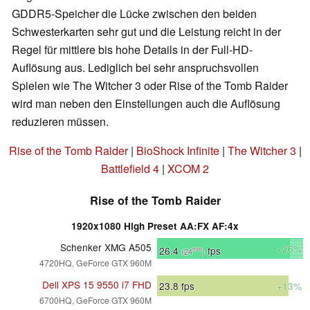
GDDR5-Speicher die Lücke zwischen den beiden
Schwesterkarten sehr gut und die Leistung reicht in der
Regel für mittlere bis hohe Details in der Full-HD-
Auflösung aus. Lediglich bei sehr anspruchsvollen
Spielen wie The Witcher 3 oder Rise of the Tomb Raider
wird man neben den Einstellungen auch die Auflösung
reduzieren müssen.
Rise of the Tomb Raider
|
BioShock Infinite
|
The Witcher 3
|
Battlefield 4
|
XCOM 2
Rise of the Tomb Raider
1920x1080 High Preset AA:FX AF:4x
Schenker XMG A505
+26%
26.4
fps
min
(24
)
4720HQ, GeForce GTX 960M
Dell XPS 15 9550 i7 FHD
23.8
fps
+13%
6700HQ, GeForce GTX 960M