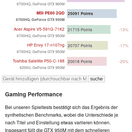
6700HQ, GeForce GTX 960M
MSI PE60 2QD
25091
Points
6700HQ, GeForce GTX 950M
Acer Aspire V5-591G-71K2
21715
Points
-13%
6700HQ, GeForce GTX 950M
HP Envy 17-n107ng
20707
Points
-17%
6700HQ, GeForce GTX 950M
Toshiba Satellite P50-C-188
20018
Points
-20%
6200U, GeForce GTX 950M
Gaming Performance
Bei unseren Spieltests bestätigt sich das Ergebnis der
synthetischen Benchmarks, wobei die Unterschiede je
nach Titel und Einstellung etwas variieren können.
Insgesamt füllt die GTX 950M mit dem schnelleren