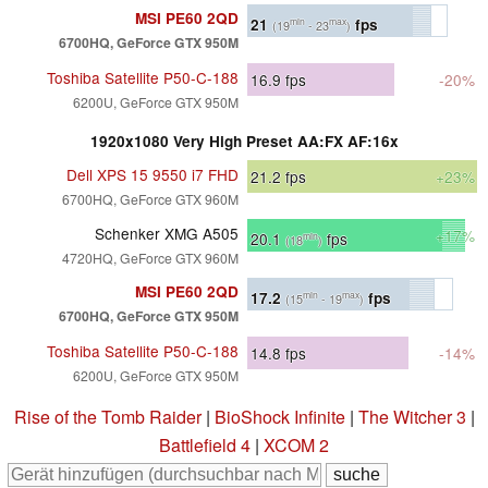
MSI PE60 2QD
21
fps
min
max
(19
- 23
)
6700HQ, GeForce GTX 950M
Toshiba Satellite P50-C-188
16.9
fps
-20%
6200U, GeForce GTX 950M
1920x1080 Very High Preset AA:FX AF:16x
Dell XPS 15 9550 i7 FHD
21.2
fps
+23%
6700HQ, GeForce GTX 960M
Schenker XMG A505
+17%
20.1
fps
min
(18
)
4720HQ, GeForce GTX 960M
MSI PE60 2QD
17.2
fps
min
max
(15
- 19
)
6700HQ, GeForce GTX 950M
Toshiba Satellite P50-C-188
14.8
fps
-14%
6200U, GeForce GTX 950M
Rise of the Tomb Raider
|
BioShock Infinite
|
The Witcher 3
|
Battlefield 4
|
XCOM 2