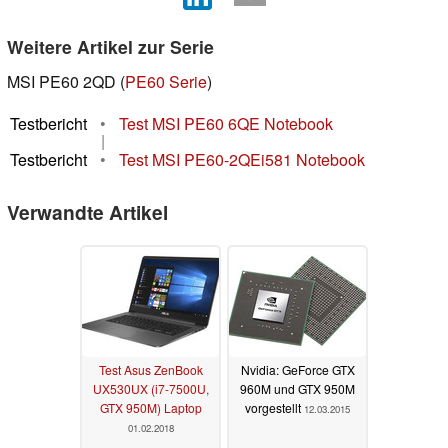
Weitere Artikel zur Serie
MSI PE60 2QD (
PE60 Serie
)
Testbericht
•
Test MSI PE60 6QE Notebook
|
Testbericht
•
Test MSI PE60-2QEi581 Notebook
Verwandte Artikel
Test Asus ZenBook
Nvidia: GeForce GTX
UX530UX (i7-7500U,
960M und GTX 950M
GTX 950M) Laptop
vorgestellt
12.03.2015
01.02.2018