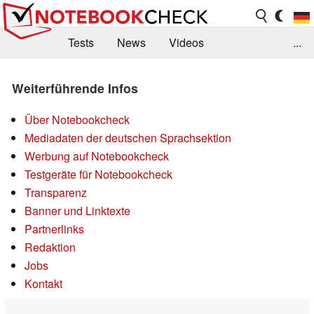
Tests
News
Videos
...
Benchmarks & Tech
Externe Tests
Weiterführende Infos
Kaufberatung
Deals
Suche
Jobs
Über Notebookcheck
Forum
Mediadaten der deutschen Sprachsektion
Werbung auf Notebookcheck
Testgeräte für Notebookcheck
Transparenz
Banner und Linktexte
Partnerlinks
Redaktion
Jobs
Kontakt