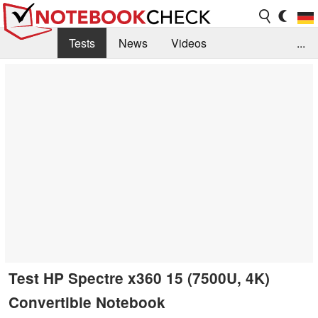
Tests
News
Videos
...
Benchmarks & Tech
Externe Tests
Kaufberatung
Deals
Suche
Jobs
Forum
Test HP Spectre x360 15 (7500U, 4K)
Convertible Notebook