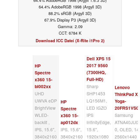
64.4% AdobeRGB 1998 (Argyll 1.6.3 3D)
64.4% AdobeRGB 1998 (Argyll 3D)
88.2% sRGB (Argyll 3D)
67.9% Display P3 (Argyll 3D)
Gamma: 2.09
CCT: 6784 K
Download ICC Datei (X-Rite i1Pro 2)
Dell XPS 15
2017 9560
HP
(7300HQ,
Spectre
Full-HD)
x360 15-
Sharp
bl002xx
Lenovo
UHD
SHP1453
ThinkPad X
UWVA eDP
LQ156M1,
Yoga-
HP
BrightView
LED IGZO
20FRS1VS0
Spectre
WLED-
IPS
Samsung
x360 15-
backlit ,
InfinityEdge,
ATNA40JU0
ap012dx
IPS, 15.6",
IPS, 15.6",
15.6",
0, OLED, 14"
3840x2160
3840x2160
1920x1080
2560x1440