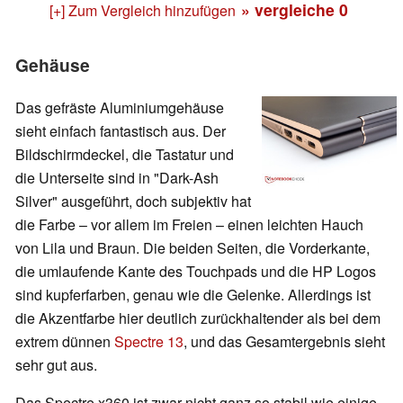
» vergleiche
0
[+] Zum Vergleich hinzufügen
Gehäuse
Das gefräste Aluminiumgehäuse
sieht einfach fantastisch aus. Der
Bildschirmdeckel, die Tastatur und
die Unterseite sind in "Dark-Ash
Silver" ausgeführt, doch subjektiv hat
die Farbe – vor allem im Freien – einen leichten Hauch
von Lila und Braun. Die beiden Seiten, die Vorderkante,
die umlaufende Kante des Touchpads und die HP Logos
sind kupferfarben, genau wie die Gelenke. Allerdings ist
die Akzentfarbe hier deutlich zurückhaltender als bei dem
extrem dünnen
Spectre 13
, und das Gesamtergebnis sieht
sehr gut aus.
Das Spectre x360 ist zwar nicht ganz so stabil wie einige