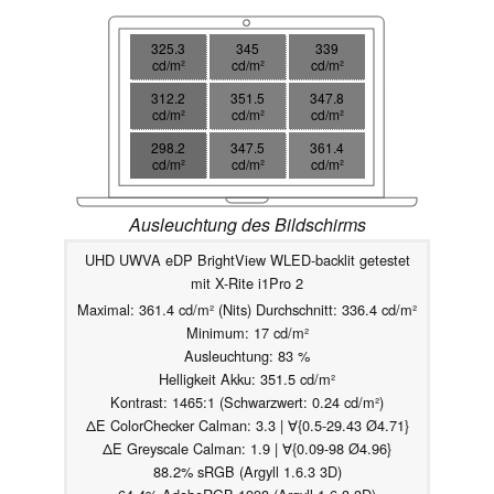
325.3
345
339
cd/m²
cd/m²
cd/m²
312.2
351.5
347.8
cd/m²
cd/m²
cd/m²
298.2
347.5
361.4
cd/m²
cd/m²
cd/m²
Ausleuchtung des Bildschirms
UHD UWVA eDP BrightView WLED-backlit getestet
mit X-Rite i1Pro 2
Maximal: 361.4 cd/m² (Nits) Durchschnitt: 336.4 cd/m²
Minimum: 17 cd/m²
Ausleuchtung: 83 %
Helligkeit Akku: 351.5 cd/m²
Kontrast: 1465:1 (Schwarzwert: 0.24 cd/m²)
ΔE ColorChecker Calman: 3.3 | ∀{0.5-29.43 Ø4.71}
ΔE Greyscale Calman: 1.9 | ∀{0.09-98 Ø4.96}
88.2% sRGB (Argyll 1.6.3 3D)