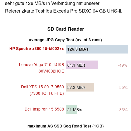
sehr gute 126 MB/s in Verbindung mit unserer
Referenzkarte Toshiba Exceria Pro SDXC 64 GB UHS-II.
SD Card Reader
average JPG Copy Test (av. of 3 runs)
HP Spectre x360 15-bl002xx
126.3
MB/s
Lenovo Yoga 710-14IKB
64.1
MB/s
-49%
80V4002HGE
Dell XPS 15 2017 9560
57.3
MB/s
-55%
(7300HQ, Full-HD)
Dell Inspiron 15 5568
21
MB/s
-83%
maximum AS SSD Seq Read Test (1GB)