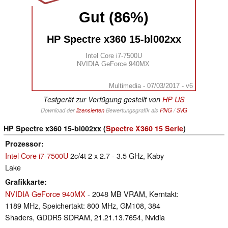
Gut (86%)
HP Spectre x360 15-bl002xx
Intel Core i7-7500U
NVIDIA GeForce 940MX
Multimedia - 07/03/2017 - v6
Testgerät zur Verfügung gestellt von
HP US
Download der
lizensierten
Bewertungsgrafik als
PNG
/
SVG
HP Spectre x360 15-bl002xx (
Spectre X360 15 Serie
)
Prozessor
Intel Core i7-7500U
2c/4t 2 x 2.7 - 3.5 GHz, Kaby
Lake
Grafikkarte
NVIDIA GeForce 940MX
- 2048 MB VRAM, Kerntakt:
1189 MHz, Speichertakt: 800 MHz, GM108, 384
Shaders, GDDR5 SDRAM, 21.21.13.7654, Nvidia