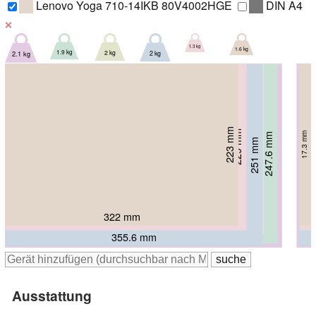
Lenovo Yoga 710-14IKB 80V4002HGE
DIN A4
❌
1.3 kg
1.6 kg
1.9 kg
2 kg
2 kg
2.1 kg
223 mm
229 mm
17.3 mm
235 mm
247.6 mm
16 mm
251 mm
253 mm
17 mm
17.8 mm
16 mm
20 mm
322 mm
333 mm
357 mm
375.9 mm
355.6 mm
382 mm
Ausstattung