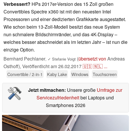
Verbessert?
HPs 2017er-Version des 15 Zoll großen
Convertibles Spectre x360 ist mit den neuesten Intel
Prozessoren und einer dedizierten Grafikkarte ausgestattet.
Wie schon beim 13-Zoll-Modell besitzt das neue System
nun schmalere Bildschirmränder, und das 4K-Display –
welches besser abschneidet als im letzten Jahr – ist nun die
einzige Option.
Bernhard Pechlaner
(
übersetzt von
Andreas
,
✓
Stefanie Voigt
Osthoff),
Veröffentlicht am
26.02.2017
🇺🇸
🇳🇱
...
Convertible / 2-in-1
Kaby Lake
Windows
Touchscreen
Jetzt mitmachen:
Unsere große
Umfrage zur
Servicezufriedenheit
bei Laptops und
Smartphones 2026