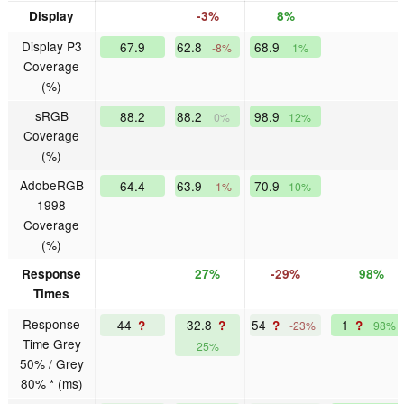
Display
-3%
8%
Display P3
67.9
62.8
68.9
-8%
1%
Coverage
(%)
sRGB
88.2
88.2
98.9
0%
12%
Coverage
(%)
AdobeRGB
64.4
63.9
70.9
-1%
10%
1998
Coverage
(%)
Response
27%
-29%
98%
Times
Response
44
32.8
54
1
?
?
?
?
-23%
98%
Time Grey
25%
50% / Grey
80% * (ms)