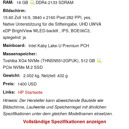
RAM
16 GB
, DDR4-2133 SDRAM
Bildschirm
15.60 Zoll 16:9, 3840 x 2160 Pixel 282 PPI, yes,
Native Unterstützung für die Stifteingabe, UHD UWVA
eDP BrightView WLED-backlit , IPS, BOE06C3,
spiegelnd: ja
Mainboard
Intel Kaby Lake-U Premium PCH
Massenspeicher
Toshiba XG4 NVMe (THNSN5512GPUK), 512 GB
,
PCIe NVMe M.2 SSD
Gewicht
2.002 kg, Netzteil: 432 g
Preis
1400 USD
Links
HP Startseite
Hinweis: Der Hersteller kann abweichende Bauteile wie
Bildschirme, Laufwerke und Speicherriegel mit ähnlichen
Spezifikationen unter dem gleichen Modellnamen einsetzen.
Vollständige Spezifikationen anzeigen