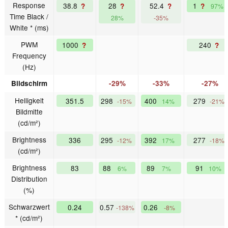
Response
38.8
28
52.4
1
?
?
?
?
97%
Time Black /
28%
-35%
White * (ms)
PWM
1000
240
?
?
Frequency
(Hz)
Bildschirm
-29%
-33%
-27%
Helligkeit
351.5
298
400
279
-15%
14%
-21%
Bildmitte
(cd/m²)
Brightness
336
295
392
277
-12%
17%
-18%
(cd/m²)
Brightness
83
88
89
91
6%
7%
10%
Distribution
(%)
Schwarzwert
0.24
0.57
0.26
-138%
-8%
* (cd/m²)