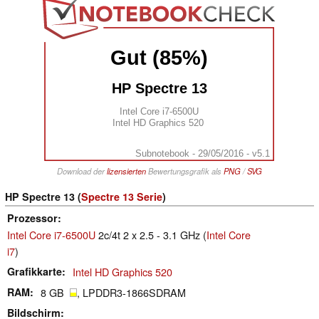
Gut (85%)
HP Spectre 13
Intel Core i7-6500U
Intel HD Graphics 520
Subnotebook - 29/05/2016 - v5.1
Download der
lizensierten
Bewertungsgrafik als
PNG
/
SVG
HP Spectre 13 (
Spectre 13 Serie
)
Prozessor
Intel Core i7-6500U
2c/4t 2 x 2.5 - 3.1 GHz (
Intel Core
i7
)
Grafikkarte
Intel HD Graphics 520
RAM
8 GB
, LPDDR3-1866SDRAM
Bildschirm