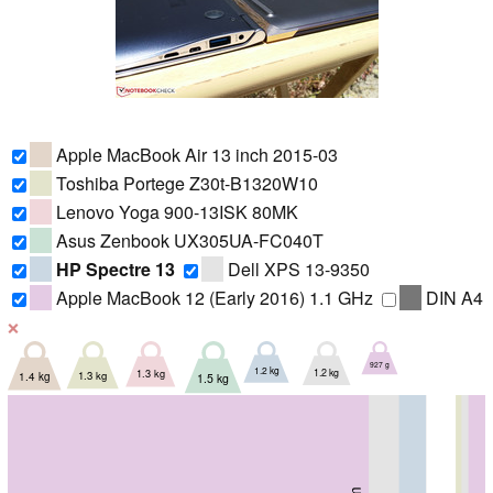
Apple MacBook Air 13 inch 2015-03
Toshiba Portege Z30t-B1320W10
Lenovo Yoga 900-13ISK 80MK
Asus Zenbook UX305UA-FC040T
HP Spectre 13
Dell XPS 13-9350
Apple MacBook 12 (Early 2016) 1.1 GHz
DIN A4
❌
927 g
1.2 kg
1.2 kg
1.3 kg
1.3 kg
1.4 kg
1.5 kg