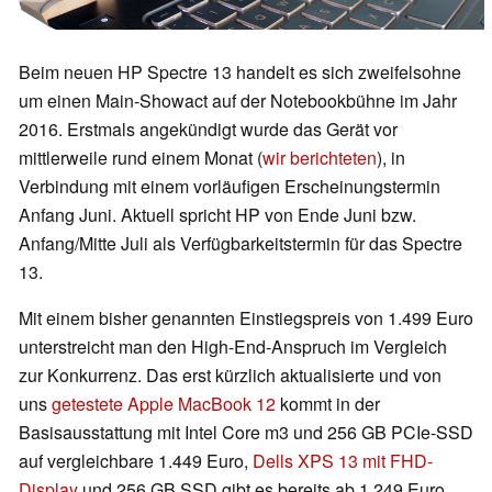
Beim neuen HP Spectre 13 handelt es sich zweifelsohne
um einen Main-Showact auf der Notebookbühne im Jahr
2016. Erstmals angekündigt wurde das Gerät vor
mittlerweile rund einem Monat (
wir berichteten
), in
Verbindung mit einem vorläufigen Erscheinungstermin
Anfang Juni. Aktuell spricht HP von Ende Juni bzw.
Anfang/Mitte Juli als Verfügbarkeitstermin für das Spectre
13.
Mit einem bisher genannten Einstiegspreis von 1.499 Euro
unterstreicht man den High-End-Anspruch im Vergleich
zur Konkurrenz. Das erst kürzlich aktualisierte und von
uns
getestete Apple MacBook 12
kommt in der
Basisausstattung mit Intel Core m3 und 256 GB PCIe-SSD
auf vergleichbare 1.449 Euro,
Dells XPS 13 mit FHD-
Display
und 256 GB SSD gibt es bereits ab 1.249 Euro.