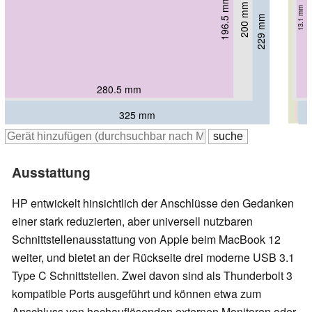
196.5 mm
200 mm
13.1 mm
18.5 mm
225 mm
226 mm
227 mm
228 mm
229 mm
14.9 mm
10.4 mm
12 mm
17 mm
23 mm
280.5 mm
304 mm
324 mm
324 mm
325 mm
316 mm
325 mm
Ausstattung
HP entwickelt hinsichtlich der Anschlüsse den Gedanken
einer stark reduzierten, aber universell nutzbaren
Schnittstellenausstattung von Apple beim MacBook 12
weiter, und bietet an der Rückseite drei moderne USB 3.1
Type C Schnittstellen. Zwei davon sind als Thunderbolt 3
kompatible Ports ausgeführt und können etwa zum
Anschluss von hochauflösenden externen Monitoren oder