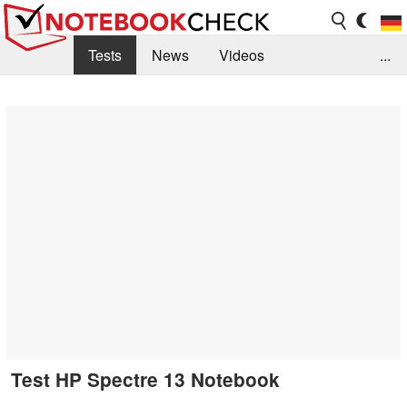
Tests
News
Videos
...
Benchmarks & Tech
Externe Tests
Kaufberatung
Deals
Suche
Jobs
Forum
Test HP Spectre 13 Notebook