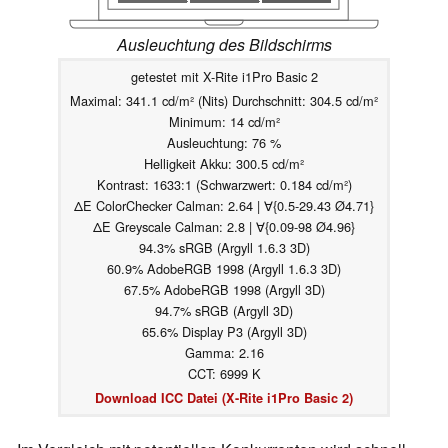
Ausleuchtung des Bildschirms
getestet mit X-Rite i1Pro Basic 2
Maximal: 341.1 cd/m² (Nits) Durchschnitt: 304.5 cd/m²
Minimum: 14 cd/m²
Ausleuchtung: 76 %
Helligkeit Akku: 300.5 cd/m²
Kontrast: 1633:1 (Schwarzwert: 0.184 cd/m²)
ΔE ColorChecker Calman: 2.64 | ∀{0.5-29.43 Ø4.71}
ΔE Greyscale Calman: 2.8 | ∀{0.09-98 Ø4.96}
94.3% sRGB (Argyll 1.6.3 3D)
60.9% AdobeRGB 1998 (Argyll 1.6.3 3D)
67.5% AdobeRGB 1998 (Argyll 3D)
94.7% sRGB (Argyll 3D)
65.6% Display P3 (Argyll 3D)
Gamma: 2.16
CCT: 6999 K
Download ICC Datei (X-Rite i1Pro Basic 2)