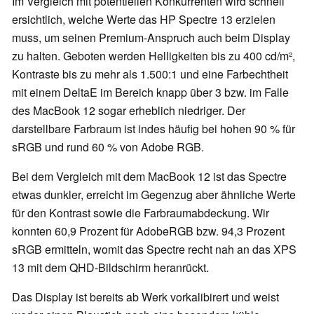
Im Vergleich mit potentiellen Konkurrenten wird schnell
ersichtlich, welche Werte das HP Spectre 13 erzielen
muss, um seinen Premium-Anspruch auch beim Display
zu halten. Geboten werden Helligkeiten bis zu 400 cd/m²,
Kontraste bis zu mehr als 1.500:1 und eine Farbechtheit
mit einem DeltaE im Bereich knapp über 3 bzw. im Falle
des MacBook 12 sogar erheblich niedriger. Der
darstellbare Farbraum ist indes häufig bei hohen 90 % für
sRGB und rund 60 % von Adobe RGB.
Bei dem Vergleich mit dem MacBook 12 ist das Spectre
etwas dunkler, erreicht im Gegenzug aber ähnliche Werte
für den Kontrast sowie die Farbraumabdeckung. Wir
konnten 60,9 Prozent für AdobeRGB bzw. 94,3 Prozent
sRGB ermitteln, womit das Spectre recht nah an das XPS
13 mit dem QHD-Bildschirm heranrückt.
Das Display ist bereits ab Werk vorkalibirert und weist