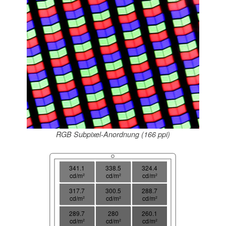
RGB Subpixel-Anordnung (166 ppi)
341.1
338.5
324.4
cd/m²
cd/m²
cd/m²
317.7
300.5
288.7
cd/m²
cd/m²
cd/m²
289.7
280
260.1
cd/m²
cd/m²
cd/m²