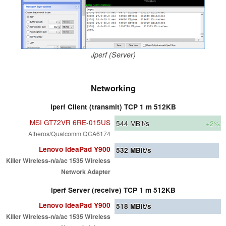
Jperf (Server)
Networking
iperf Client (transmit) TCP 1 m 512KB
MSI GT72VR 6RE-015US
544
MBit/s
+2%
Atheros/Qualcomm QCA6174
Lenovo IdeaPad Y900
532
MBit/s
Killer Wireless-n/a/ac 1535 Wireless
Network Adapter
iperf Server (receive) TCP 1 m 512KB
Lenovo IdeaPad Y900
518
MBit/s
Killer Wireless-n/a/ac 1535 Wireless