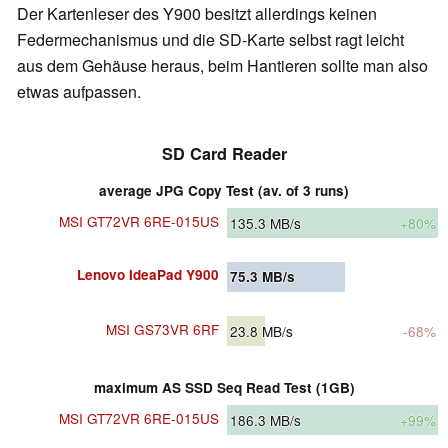
Der Kartenleser des Y900 besitzt allerdings keinen
Federmechanismus und die SD-Karte selbst ragt leicht
aus dem Gehäuse heraus, beim Hantieren sollte man also
etwas aufpassen.
SD Card Reader
average JPG Copy Test (av. of 3 runs)
MSI GT72VR 6RE-015US
135.3
MB/s
+80%
Lenovo IdeaPad Y900
75.3
MB/s
MSI GS73VR 6RF
23.8
MB/s
-68%
maximum AS SSD Seq Read Test (1GB)
MSI GT72VR 6RE-015US
186.3
MB/s
+99%