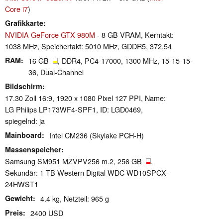
Core i7
)
Grafikkarte
NVIDIA GeForce GTX 980M
- 8 GB VRAM, Kerntakt:
1038 MHz, Speichertakt: 5010 MHz, GDDR5, 372.54
RAM
16 GB
, DDR4, PC4-17000, 1300 MHz, 15-15-15-
36, Dual-Channel
Bildschirm
17.30 Zoll 16:9, 1920 x 1080 Pixel 127 PPI, Name:
LG Philips LP173WF4-SPF1, ID: LGD0469,
spiegelnd: ja
Mainboard
Intel CM236 (Skylake PCH-H)
Massenspeicher
Samsung SM951 MZVPV256 m.2, 256 GB
,
Sekundär: 1 TB Western Digital WDC WD10SPCX-
24HWST1
Gewicht
4.4 kg, Netzteil: 965 g
Preis
2400 USD