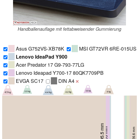
Handballenauflage mit fettabweisender Gummierung
Asus G752VS-XB78K
MSI GT72VR 6RE-015US
Lenovo IdeaPad Y900
Acer Predator 17 G9-793-77LG
Lenovo Ideapad Y700-17 80QK7709PB
EVGA SC17
DIN A4
❌
3.6 kg
4 kg
3.9 kg
4.2 kg
4.4 kg
4.5 kg
295.5 mm
294 mm
305 mm
26.6 mm
48 mm
318 mm
322 mm
28 mm
333 mm
36 mm
40 mm
51 mm