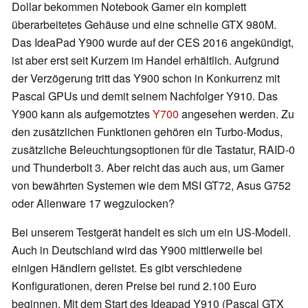
Dollar bekommen Notebook Gamer ein komplett
überarbeitetes Gehäuse und eine schnelle GTX 980M.
Das IdeaPad Y900 wurde auf der CES 2016 angekündigt,
ist aber erst seit Kurzem im Handel erhältlich. Aufgrund
der Verzögerung tritt das Y900 schon in Konkurrenz mit
Pascal GPUs und demit seinem Nachfolger Y910. Das
Y900 kann als aufgemotztes
Y700
angesehen werden. Zu
den zusätzlichen Funktionen gehören ein Turbo-Modus,
zusätzliche Beleuchtungsoptionen für die Tastatur, RAID-0
und Thunderbolt 3. Aber reicht das auch aus, um Gamer
von bewährten Systemen wie dem MSI GT72, Asus G752
oder Alienware 17 wegzulocken?
Bei unserem Testgerät handelt es sich um ein US-Modell.
Auch in Deutschland wird das Y900 mittlerweile bei
einigen Händlern gelistet. Es gibt verschiedene
Konfigurationen, deren Preise bei rund 2.100 Euro
beginnen. Mit dem Start des Ideapad Y910 (Pascal GTX