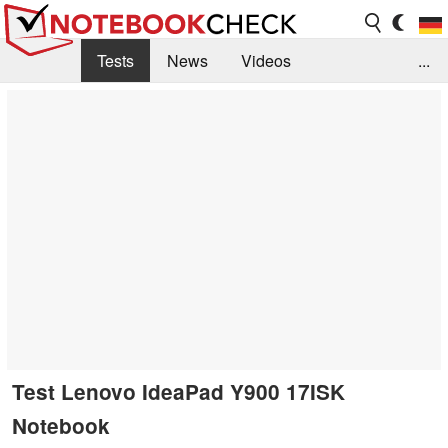
Tests
News
Videos
...
Benchmarks & Tech
Externe Tests
Kaufberatung
Deals
Suche
Jobs
Forum
Test Lenovo IdeaPad Y900 17ISK
Notebook