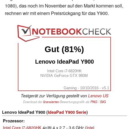
1080), das noch im November auf den Markt kommen soll,
rechnen wir mit einem Preisrückgang für das Y900.
Gut (81%)
Lenovo IdeaPad Y900
Intel Core i7-6820HK
NVIDIA GeForce GTX 980M
Gaming - 10/10/2016 - v5.1
Testgerät zur Verfügung gestellt von
Lenovo US
Download der
lizensierten
Bewertungsgrafik als
PNG
/
SVG
Lenovo IdeaPad Y900 (
IdeaPad Y900 Serie
)
Prozessor
Intel Core i7-6820HK
4c/8t 4 x 2.7 - 3.6 GHz (
Intel