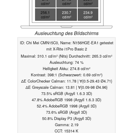
cd/m²
cd/m²
cd/m²
256.1
230.7
234.9
cd/m²
cd/m²
cd/m²
Ausleuchtung des Bildschirms
ID: Chi Mei CMN15C0, Name: N156HGE-EA1 getestet
mit X-Rite i1Pro Basic 2
Maximal: 310.1 cd/m² (Nits) Durchschnitt: 265.3 cd/m²
Ausleuchtung: 74 %
Helligkeit Akku: 274.8 cd/m²
Kontrast: 398:1 (Schwarzwert: 0.69 cd/m²)
ΔE ColorChecker Calman: 11.78 | ∀{0.5-29.43 Ø4.71}
ΔE Greyscale Calman: 13.81 | ∀{0.09-98 Ø4.96}
73.5% sRGB (Argyll 1.6.3 3D)
47.8% AdobeRGB 1998 (Argyll 1.6.3 3D)
52.4% AdobeRGB 1998 (Argyll 3D)
73.6% sRGB (Argyll 3D)
50.8% Display P3 (Argyll 3D)
Gamma: 2.19
CCT: 15314 K