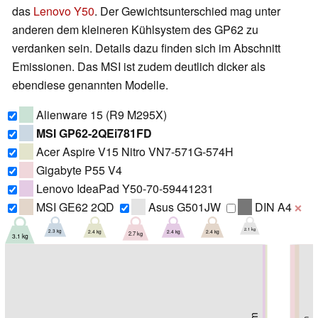
das
Lenovo Y50
. Der Gewichtsunterschied mag unter
anderen dem kleineren Kühlsystem des GP62 zu
verdanken sein. Details dazu finden sich im Abschnitt
Emissionen. Das MSI ist zudem deutlich dicker als
ebendiese genannten Modelle.
Alienware 15 (R9 M295X)
MSI GP62-2QEi781FD
Acer Aspire V15 Nitro VN7-571G-574H
Gigabyte P55 V4
Lenovo IdeaPad Y50-70-59441231
MSI GE62 2QD
Asus G501JW
DIN A4
❌
2.1 kg
2.4 kg
2.4 kg
2.4 kg
2.3 kg
2.7 kg
3.1 kg