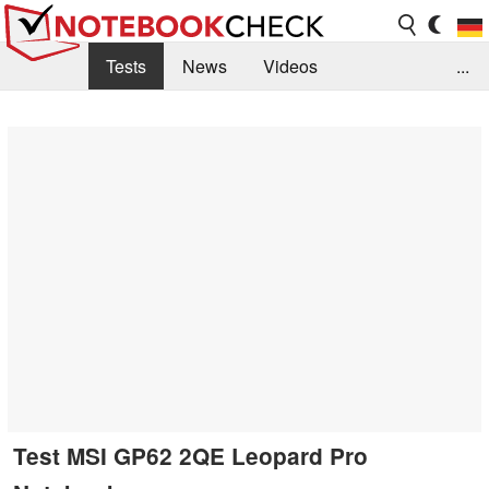
Tests
News
Videos
...
Benchmarks & Tech
Externe Tests
Kaufberatung
Deals
Suche
Jobs
Forum
Test MSI GP62 2QE Leopard Pro