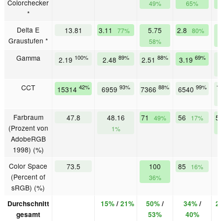
Colorchecker
49%
65%
*
Delta E
13.81
3.11
5.75
2.8
77%
80%
Graustufen *
58%
Gamma
100%
89%
88%
69%
2
2.19
2.48
2.51
3.19
CCT
42%
93%
88%
99%
7
15314
6959
7366
6540
Farbraum
47.8
48.16
71
56
5
49%
17%
(Prozent von
1%
AdobeRGB
1998) (%)
Color Space
73.5
100
85
16%
(Percent of
36%
sRGB) (%)
Durchschnitt
15%
/
21%
50%
/
34%
/
2
gesamt
53%
40%