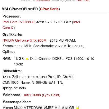
MSI GP62-2QEi781FD (
GP62 Serie
)
Prozessor
Intel Core i7-5700HQ
4c/8t 4 x 2.7 - 3.5 GHz (
Intel
Core i7
)
Grafikkarte
NVIDIA GeForce GTX 950M
- 2048 MB VRAM,
Kerntakt: 993 MHz, Speichertakt: 2072 MHz, 353.62,
Optimus
RAM
16 GB
, Dual-Channel DDR3L, PC3-14900, 10-10-
10-32
Bildschirm
15.60 Zoll 16:9, 1920 x 1080 Pixel, ID: Chi Mei
CMN15C0, Name: N156HGE-EA1, TN,
spiegelnd: nein
Mainboard
Intel HM86 (Lynx Point)
Massenspeicher
Micron M600 MTFDDAV512MBF M.2, 512 GB