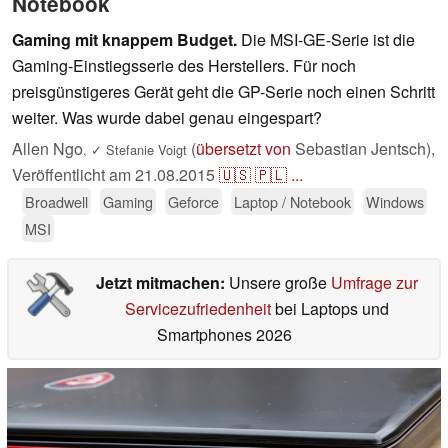
Notebook
Gaming mit knappem Budget.
Die MSI-GE-Serie ist die
Gaming-Einstiegsserie des Herstellers. Für noch
preisgünstigeres Gerät geht die GP-Serie noch einen Schritt
weiter. Was wurde dabei genau eingespart?
Allen Ngo
(
übersetzt von
Sebastian Jentsch),
,
✓
Stefanie Voigt
Veröffentlicht am
21.08.2015
🇺🇸
🇵🇱
...
Broadwell
Gaming
Geforce
Laptop / Notebook
Windows
MSI
Jetzt mitmachen:
Unsere große
Umfrage zur
Servicezufriedenheit
bei Laptops und
Smartphones 2026