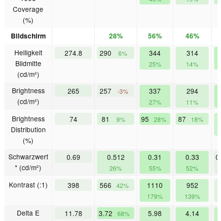
Coverage
(%)
Bildschirm
28%
56%
46%
Helligkeit
274.8
290
344
314
6%
Bildmitte
25%
14%
(cd/m²)
Brightness
265
257
337
294
-3%
(cd/m²)
27%
11%
Brightness
74
81
95
87
9%
28%
18%
Distribution
(%)
Schwarzwert
0.69
0.512
0.31
0.33
0
* (cd/m²)
26%
55%
52%
Kontrast (:1)
398
566
1110
952
42%
179%
139%
Delta E
11.78
3.72
5.98
4.14
68%