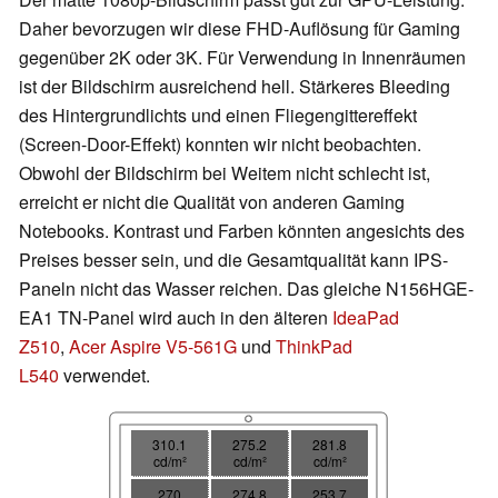
Daher bevorzugen wir diese FHD-Auflösung für Gaming
gegenüber 2K oder 3K. Für Verwendung in Innenräumen
ist der Bildschirm ausreichend hell. Stärkeres Bleeding
des Hintergrundlichts und einen Fliegengittereffekt
(Screen-Door-Effekt) konnten wir nicht beobachten.
Obwohl der Bildschirm bei Weitem nicht schlecht ist,
erreicht er nicht die Qualität von anderen Gaming
Notebooks. Kontrast und Farben könnten angesichts des
Preises besser sein, und die Gesamtqualität kann IPS-
Paneln nicht das Wasser reichen. Das gleiche N156HGE-
EA1 TN-Panel wird auch in den älteren
IdeaPad
Z510
,
Acer Aspire V5-561G
und
ThinkPad
L540
verwendet.
310.1
275.2
281.8
cd/m²
cd/m²
cd/m²
270
274.8
253.7