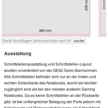
263.4 mm
255 mm
258 mm
260 mm
260 mm
20.6 mm
269 mm
270 mm
30.6 mm
23.9 mm
24 mm
27 mm
34 mm
34 mm
383 mm
390 mm
383 mm
388 mm
387 mm
380 mm
386 mm
Ausstattung
Schnittstellenausstattung und Schnittstellen-Layout
wurden unverändert von der GE62-Serie übernommen.
Alle Schnittstellen befinden sich nur an der linken und
rechten Seitenkante des Notebooks, womit sie leichter
zugänglich sind als bei den meisten anderen Gaming
Notebooks. Da es keine Schnittstellen an der Rückseite
gibt, ist bei umfangreicher Belegung der Ports jedoch mit
Kabelgewirr und Platzeinschränkungen am Schreibtisch