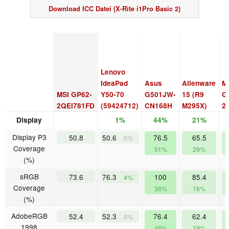
Download ICC Datei (X-Rite i1Pro Basic 2)
Lenovo
IdeaPad
Asus
Alienware
M
MSI GP62-
Y50-70
G501JW-
15 (R9
G
2QEi781FD
(59424712)
CN168H
M295X)
2
Display
1%
44%
21%
Display P3
50.8
50.6
76.5
65.5
6
0%
Coverage
51%
29%
(%)
sRGB
73.6
76.3
100
85.4
4%
Coverage
36%
16%
(%)
AdobeRGB
52.4
52.3
76.4
62.4
6
0%
1998
46%
19%