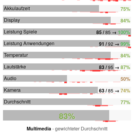
Akkulaufzeit
75%
Display
84%
Leistung Spiele
85 /
85
→
100%
Leistung Anwendungen
91 /
92
→
99%
Temperatur
84%
Lautstärke
83 /
95
→
87%
Audio
50%
Kamera
63 /
85
→
74%
Durchschnitt
77%
83%
Multimedia
- gewichteter Durchschnitt