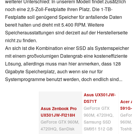
weiterer Unterschied: In unserem Modell findet zusätzlich
noch eine 2,5-Zoll-Festplatte ihren Platz. Die 1-TB-
Festplatte soll genügend Speicher für anfallende Daten
bereit halten und dreht mit 5.400 RPM. Weitere
Speicherausstattungen sind derzeit auf der Herstellerseite
nicht zu finden.
An sich ist die Kombination einer SSD als Systemspeicher
mit einem großvolumigen Datengrab eine kosteneffiziente
Lösung, allerdings muss man hier anmerken, dass 128
Gigabyte Speicherplatz, auch wenn sie nur für
Systemprogramme benutzt werden, doch endlich sind...
Asus UX501JW-
DS71T
Acer A
GeForce GTX
591G-
Asus Zenbook Pro
960M, 4720HQ,
GeFor
UX501JW-FI218H
GeForce GTX 960M,
Samsung SSD
960M,
4720HQ, SanDisk
SM951 512 GB
Toshib