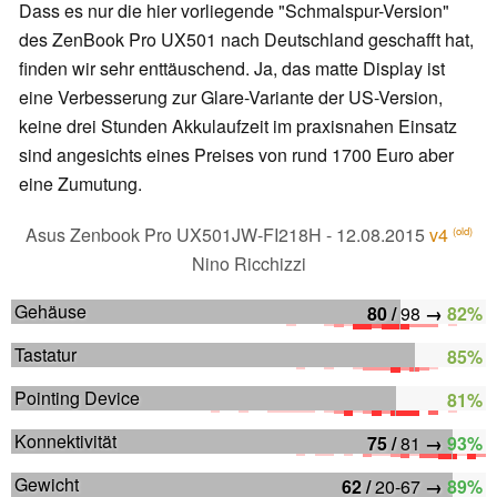
Dass es nur die hier vorliegende "Schmalspur-Version"
des ZenBook Pro UX501 nach Deutschland geschafft hat,
finden wir sehr enttäuschend. Ja, das matte Display ist
eine Verbesserung zur Glare-Variante der US-Version,
keine drei Stunden Akkulaufzeit im praxisnahen Einsatz
sind angesichts eines Preises von rund 1700 Euro aber
eine Zumutung.
Asus Zenbook Pro UX501JW-FI218H
- 12.08.2015
v4
(old)
Nino Ricchizzi
Gehäuse
80 /
98
→
82%
Tastatur
85%
Pointing Device
81%
Konnektivität
75 /
81
→
93%
Gewicht
62 /
20-67
→
89%