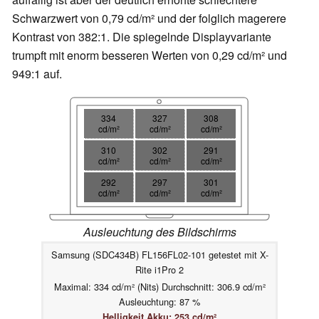
Schwarzwert von 0,79 cd/m² und der folglich magerere
Kontrast von 382:1. Die spiegelnde Displayvariante
trumpft mit enorm besseren Werten von 0,29 cd/m² und
949:1 auf.
334
327
308
cd/m²
cd/m²
cd/m²
310
302
291
cd/m²
cd/m²
cd/m²
292
297
301
cd/m²
cd/m²
cd/m²
Ausleuchtung des Bildschirms
Samsung (SDC434B) FL156FL02-101 getestet mit X-
Rite i1Pro 2
Maximal: 334 cd/m² (Nits) Durchschnitt: 306.9 cd/m²
Ausleuchtung: 87 %
Helligkeit Akku: 253 cd/m²