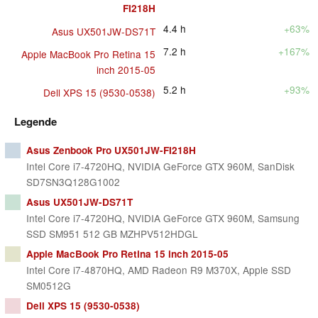
FI218H
4.4
h
+63%
Asus UX501JW-DS71T
7.2
h
+167%
Apple MacBook Pro Retina 15
inch 2015-05
5.2
h
+93%
Dell XPS 15 (9530-0538)
Legende
Asus Zenbook Pro UX501JW-FI218H
Intel Core i7-4720HQ, NVIDIA GeForce GTX 960M, SanDisk
SD7SN3Q128G1002
Asus UX501JW-DS71T
Intel Core i7-4720HQ, NVIDIA GeForce GTX 960M, Samsung
SSD SM951 512 GB MZHPV512HDGL
Apple MacBook Pro Retina 15 inch 2015-05
Intel Core i7-4870HQ, AMD Radeon R9 M370X, Apple SSD
SM0512G
Dell XPS 15 (9530-0538)