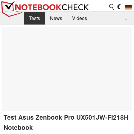
Tests
News
Videos
...
Benchmarks & Tech
Externe Tests
Kaufberatung
Deals
Suche
Jobs
Forum
Test Asus Zenbook Pro UX501JW-FI218H
Notebook