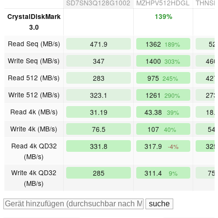
SD7SN3Q128G1002
MZHPV512HDGL
THNSN
CrystalDiskMark
139%
3.0
Read Seq (MB/s)
471.9
1362
52
189%
Write Seq (MB/s)
347
1400
460
303%
Read 512 (MB/s)
283
975
427
245%
Write 512 (MB/s)
323.1
1261
273
290%
Read 4k (MB/s)
31.19
43.38
18.
39%
Write 4k (MB/s)
76.5
107
54
40%
Read 4k QD32
331.8
317.9
325
-4%
(MB/s)
Write 4k QD32
285
311.4
75
9%
(MB/s)