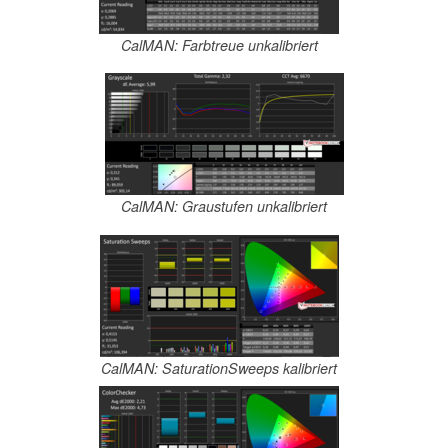
CalMAN: Farbtreue unkalibriert
CalMAN: Graustufen unkalibriert
CalMAN: SaturationSweeps kalibriert