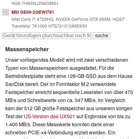
HG6 THNSNJ256G8NU
MSI GE60-2QEWi781
Intel Core i7-4720HQ, NVIDIA GeForce GTX 960M, HGST
Travelstar 7K1000 HTS721010A9E630
Massenspeicher
Unser vorliegendes Modell wird mit zwei verschiedenen
Typen von Massenspeichern ausgestattet. Für die
Betriebsfestplatte steht eine 128-GB-SSD aus dem Hause
SanDisk bereit. Der im Formfaktor M.2 verwendete
Festspeicher erreicht sequentielle Leseraten von über 470
MB/s und Schreibwerte von ca. 347 MB/s. Im Vergleich
kam der 512 GB große Festspeicher aus unserem vorigen
Test der
US-Version des UX501
auf Ergbnisse von bis zu
1.400 MB/s. Diese Messwerte konnten dank einer
schnellen PCIE-x4-Verbindung erzielt werden. Ein