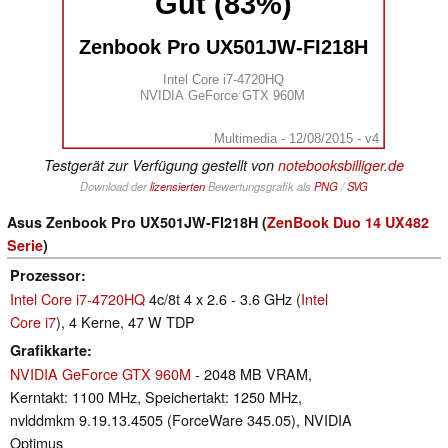
Gut (83%)
Zenbook Pro UX501JW-FI218H
Intel Core i7-4720HQ
NVIDIA GeForce GTX 960M
Multimedia - 12/08/2015 - v4
Testgerät zur Verfügung gestellt von
notebooksbilliger.de
Download der
lizensierten
Bewertungsgrafik als
PNG
/
SVG
Asus Zenbook Pro UX501JW-FI218H (
ZenBook Duo 14 UX482
Serie
)
Prozessor
Intel Core i7-4720HQ
4c/8t 4 x 2.6 - 3.6 GHz (
Intel
Core i7
), 4 Kerne, 47 W TDP
Grafikkarte
NVIDIA GeForce GTX 960M
- 2048 MB VRAM,
Kerntakt: 1100 MHz, Speichertakt: 1250 MHz,
nvlddmkm 9.19.13.4505 (ForceWare 345.05), NVIDIA
Optimus