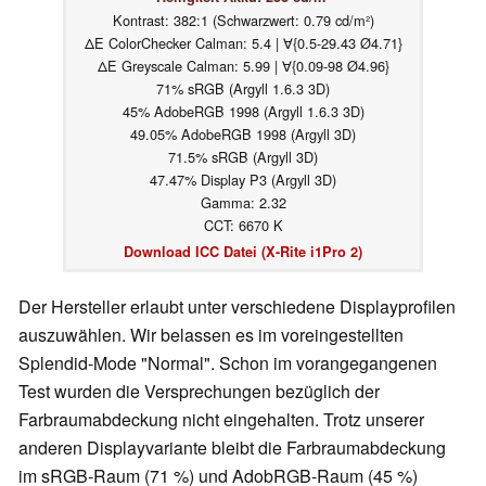
Kontrast: 382:1 (Schwarzwert: 0.79 cd/m²)
ΔE ColorChecker Calman: 5.4 | ∀{0.5-29.43 Ø4.71}
ΔE Greyscale Calman: 5.99 | ∀{0.09-98 Ø4.96}
71% sRGB (Argyll 1.6.3 3D)
45% AdobeRGB 1998 (Argyll 1.6.3 3D)
49.05% AdobeRGB 1998 (Argyll 3D)
71.5% sRGB (Argyll 3D)
47.47% Display P3 (Argyll 3D)
Gamma: 2.32
CCT: 6670 K
Download ICC Datei (X-Rite i1Pro 2)
Der Hersteller erlaubt unter verschiedene Displayprofilen
auszuwählen. Wir belassen es im voreingestellten
Splendid-Mode "Normal". Schon im vorangegangenen
Test wurden die Versprechungen bezüglich der
Farbraumabdeckung nicht eingehalten. Trotz unserer
anderen Displayvariante bleibt die Farbraumabdeckung
im sRGB-Raum (71 %) und AdobRGB-Raum (45 %)