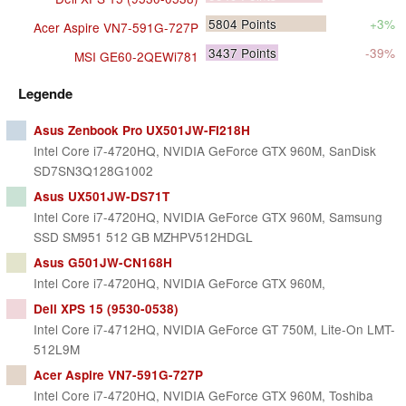
5804
Points
+3%
Acer Aspire VN7-591G-727P
3437
Points
-39%
MSI GE60-2QEWi781
Legende
Asus Zenbook Pro UX501JW-FI218H
Intel Core i7-4720HQ, NVIDIA GeForce GTX 960M, SanDisk
SD7SN3Q128G1002
Asus UX501JW-DS71T
Intel Core i7-4720HQ, NVIDIA GeForce GTX 960M, Samsung
SSD SM951 512 GB MZHPV512HDGL
Asus G501JW-CN168H
Intel Core i7-4720HQ, NVIDIA GeForce GTX 960M,
Dell XPS 15 (9530-0538)
Intel Core i7-4712HQ, NVIDIA GeForce GT 750M, Lite-On LMT-
512L9M
Acer Aspire VN7-591G-727P
Intel Core i7-4720HQ, NVIDIA GeForce GTX 960M, Toshiba