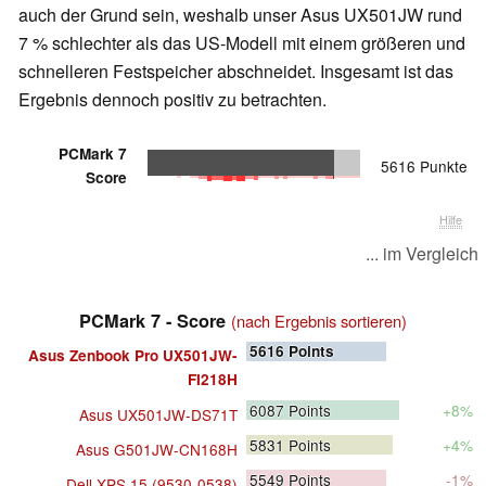
auch der Grund sein, weshalb unser Asus UX501JW rund
7 % schlechter als das US-Modell mit einem größeren und
schnelleren Festspeicher abschneidet. Insgesamt ist das
Ergebnis dennoch positiv zu betrachten.
PCMark 7
5616 Punkte
Score
Hilfe
... im Vergleich
PCMark 7 - Score
(nach Ergebnis sortieren)
5616
Points
Asus Zenbook Pro UX501JW-
FI218H
6087
Points
+8%
Asus UX501JW-DS71T
5831
Points
+4%
Asus G501JW-CN168H
5549
Points
-1%
Dell XPS 15 (9530-0538)