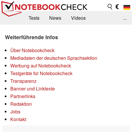
Tests
News
Videos
...
Benchmarks & Tech
Externe Tests
Weiterführende Infos
Kaufberatung
Deals
Suche
Jobs
Über Notebookcheck
Forum
Mediadaten der deutschen Sprachsektion
Werbung auf Notebookcheck
Testgeräte für Notebookcheck
Transparenz
Banner und Linktexte
Partnerlinks
Redaktion
Jobs
Kontakt