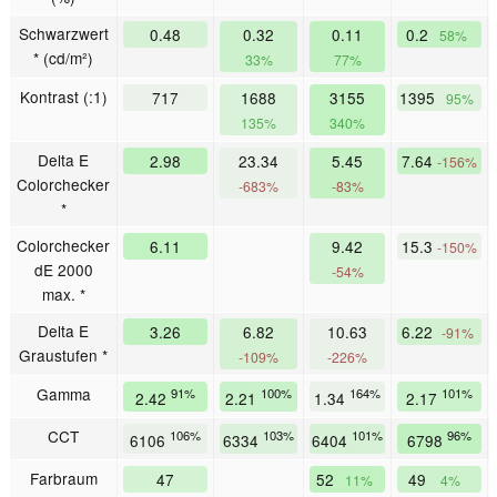
Schwarzwert
0.48
0.32
0.11
0.2
58%
* (cd/m²)
33%
77%
Kontrast (:1)
717
1688
3155
1395
95%
135%
340%
Delta E
2.98
23.34
5.45
7.64
-156%
Colorchecker
-683%
-83%
*
Colorchecker
6.11
9.42
15.3
-150%
dE 2000
-54%
max. *
Delta E
3.26
6.82
10.63
6.22
-91%
Graustufen *
-109%
-226%
Gamma
91%
100%
164%
101%
2.42
2.21
1.34
2.17
CCT
106%
103%
101%
96%
6106
6334
6404
6798
Farbraum
47
52
49
11%
4%