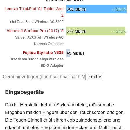
Lenovo ThinkPad X1 Tablet Gen
586
MBit/s
+1263%
2
Intel Dual Band Wireless-AC 8265
Microsoft Surface Pro (2017) i5
577
MBit/s
+1242%
Marvell AVASTAR Wireless-AC
Network Controller
Fujitsu Stylistic V535
43
MBit/s
Broadcom 802.11 abgn Wireless
SDIO Adapter
Eingabegeräte
Da der Hersteller keinen Stylus anbietet, müssen alle
Eingaben mit den Fingern über den Touchscreen erfolgen.
Die Touch-Einheit erfüllt ihren Job zufriedenstellend und
erkennt mühelos Eingaben in den Ecken und Multi-Touch-