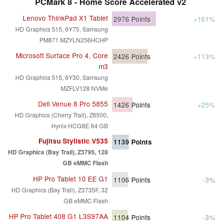
PCMark 8 - Home Score Accelerated v2
Lenovo ThinkPad X1 Tablet
2976
Points
+161%
HD Graphics 515, 6Y75, Samsung
PM871 MZYLN256HCHP
Microsoft Surface Pro 4, Core
2426
Points
+113%
m3
HD Graphics 515, 6Y30, Samsung
MZFLV128 NVMe
Dell Venue 8 Pro 5855
1426
Points
+25%
HD Graphics (Cherry Trail), Z8500,
Hynix HCG8E 64 GB
Fujitsu Stylistic V535
1139
Points
HD Graphics (Bay Trail), Z3795, 128
GB eMMC Flash
HP Pro Tablet 10 EE G1
1106
Points
-3%
HD Graphics (Bay Trail), Z3735F, 32
GB eMMC Flash
HP Pro Tablet 408 G1 L3S97AA
1104
Points
-3%