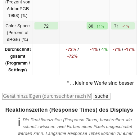
(Prozent von
AdobeRGB
1998) (%)
Color Space
72
80
71
11%
-1%
(Percent of
sRGB) (%)
Durchschnitt
-72%
/
-4%
/
4%
-7%
/
-17%
gesamt
-72%
(Programm /
Settings)
* ... kleinere Werte sind besser
Reaktionszeiten (Response Times) des Displays
ℹ
Die Reaktionszeiten (Response Times) beschreiben wie
schnell zwischen zwei Farben eines Pixels umgeschaltet
werden kann. Langsame Response Times können zu einer