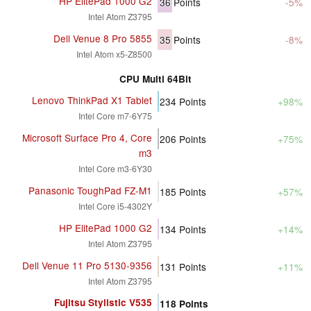
HP ElitePad 1000 G2
36
Points
-5%
Intel Atom Z3795
Dell Venue 8 Pro 5855
35
Points
-8%
Intel Atom x5-Z8500
CPU Multi 64Bit
Lenovo ThinkPad X1 Tablet
234
Points
+98%
Intel Core m7-6Y75
Microsoft Surface Pro 4, Core
206
Points
+75%
m3
Intel Core m3-6Y30
Panasonic ToughPad FZ-M1
185
Points
+57%
Intel Core i5-4302Y
HP ElitePad 1000 G2
134
Points
+14%
Intel Atom Z3795
Dell Venue 11 Pro 5130-9356
131
Points
+11%
Intel Atom Z3795
Fujitsu Stylistic V535
118
Points