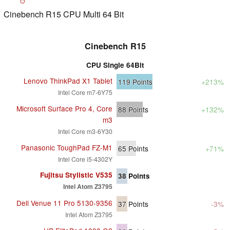
Cinebench R15 CPU Multi 64 Bit
Cinebench R15
CPU Single 64Bit
Lenovo ThinkPad X1 Tablet
119
Points
+213%
Intel Core m7-6Y75
Microsoft Surface Pro 4, Core
88
Points
+132%
m3
Intel Core m3-6Y30
Panasonic ToughPad FZ-M1
65
Points
+71%
Intel Core i5-4302Y
Fujitsu Stylistic V535
38
Points
Intel Atom Z3795
Dell Venue 11 Pro 5130-9356
37
Points
-3%
Intel Atom Z3795