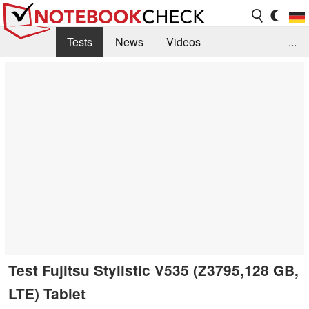
Tests
News
Videos
...
Benchmarks & Tech
Externe Tests
Kaufberatung
Deals
Suche
Jobs
Forum
Test Fujitsu Stylistic V535 (Z3795,128 GB,
LTE) Tablet