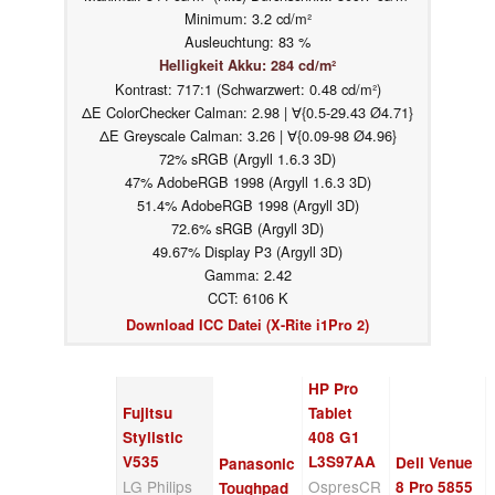
Minimum: 3.2 cd/m²
Ausleuchtung: 83 %
Helligkeit Akku: 284 cd/m²
Kontrast: 717:1 (Schwarzwert: 0.48 cd/m²)
ΔE ColorChecker Calman: 2.98 | ∀{0.5-29.43 Ø4.71}
ΔE Greyscale Calman: 3.26 | ∀{0.09-98 Ø4.96}
72% sRGB (Argyll 1.6.3 3D)
47% AdobeRGB 1998 (Argyll 1.6.3 3D)
51.4% AdobeRGB 1998 (Argyll 3D)
72.6% sRGB (Argyll 3D)
49.67% Display P3 (Argyll 3D)
Gamma: 2.42
CCT: 6106 K
Download ICC Datei (X-Rite i1Pro 2)
HP Pro
Fujitsu
Tablet
Stylistic
408 G1
V535
L3S97AA
Dell Venue
Panasonic
LG Philips
OspresCR
8 Pro 5855
Toughpad