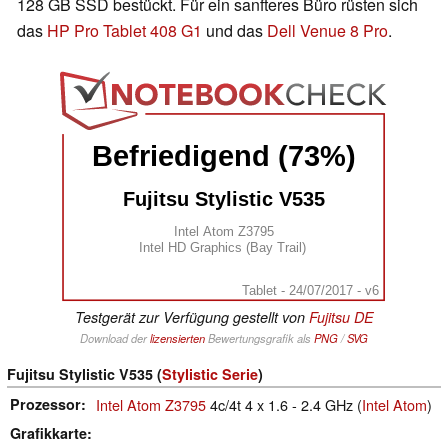
128 GB SSD bestückt. Für ein sanfteres Büro rüsten sich
das
HP Pro Tablet 408 G1
und das
Dell Venue 8 Pro
.
Befriedigend (73%)
Fujitsu Stylistic V535
Intel Atom Z3795
Intel HD Graphics (Bay Trail)
Tablet - 24/07/2017 - v6
Testgerät zur Verfügung gestellt von
Fujitsu DE
Download der
lizensierten
Bewertungsgrafik als
PNG
/
SVG
Fujitsu Stylistic V535 (
Stylistic Serie
)
Prozessor
Intel Atom Z3795
4c/4t 4 x 1.6 - 2.4 GHz (
Intel Atom
)
Grafikkarte