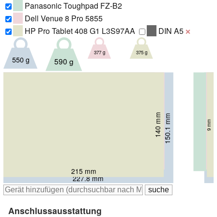
Panasonic Toughpad FZ-B2
Dell Venue 8 Pro 5855
HP Pro Tablet 408 G1 L3S97AA
DIN A5
❌
375 g
377 g
550 g
590 g
130 mm
132 mm
140 mm
150.1 mm
10 mm
27 mm
9 mm
12.5 mm
216 mm
203 mm
215 mm
227.8 mm
Anschlussausstattung