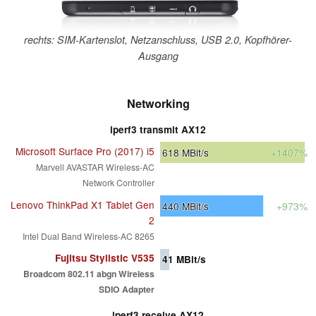
rechts: SIM-Kartenslot, Netzanschluss, USB 2.0, Kopfhörer-
Ausgang
Networking
iperf3 transmit AX12
Microsoft Surface Pro (2017) i5
618
MBit/s
+1407%
Marvell AVASTAR Wireless-AC
Network Controller
Lenovo ThinkPad X1 Tablet Gen
440
MBit/s
+973%
2
Intel Dual Band Wireless-AC 8265
Fujitsu Stylistic V535
41
MBit/s
Broadcom 802.11 abgn Wireless
SDIO Adapter
iperf3 receive AX12