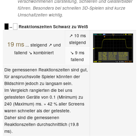
verschwommenen Darstellung, Schlieren und Geisterbilder
führen. Besonders bei schnellen 3D-Spielen sind kurze
Umschaltzeiten wichtig.
↔
Reaktionszeiten Schwarz zu Weiß
↗ 10 ms
steigend
19 ms
... steigend ↗ und
fallend ↘ kombiniert
↘ 9 ms
fallend
Die gemessenen Reaktionszeiten sind gut,
für anspruchsvolle Spieler könnten der
Bildschirm jedoch zu langsam sein.
Im Vergleich rangierten die bei uns
getesteten Geräte von 0.1 (Minimum) zu
240 (Maximum) ms. » 42 % aller Screens
waren schneller als der getestete.
Daher sind die gemessenen
Reaktionszeiten durchschnittlich (19.8
ms).