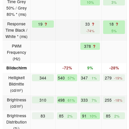
Time Grey
10%
3%
50% / Grey
80% * (ms)
Response
19
33
18
?
?
?
Time Black /
-74%
5%
White * (ms)
PWM
378
?
Frequency
(Hz)
Bildschirm
-72%
9%
-28%
Helligkeit
344
540
347
279
57%
1%
-19%
Bildmitte
(cd/m²)
Brightness
310
498
333
255
61%
7%
-18%
(cd/m²)
Brightness
83
85
91
85
2%
10%
2%
Distribution
(%)