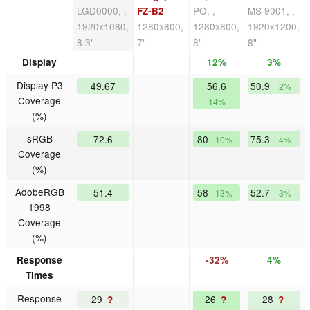
LGD0000, ,
PO, ,
MS 9001, ,
FZ-B2
1920x1080,
1280x800,
1280x800,
1920x1200,
8.3"
7"
8"
8"
Display
12%
3%
Display P3
49.67
56.6
50.9
2%
Coverage
14%
(%)
sRGB
72.6
80
75.3
10%
4%
Coverage
(%)
AdobeRGB
51.4
58
52.7
13%
3%
1998
Coverage
(%)
Response
-32%
4%
Times
Response
29
26
28
?
?
?