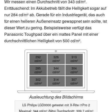
Wir messen einen Durchschnitt von 343 cd/m².
Enttäuschend: Im Akkubetrieb fällt die Helligkeit sogar auf
nur 284 cd/m² ab. Gerade für ein Industriegerät, das auch
für einen helleren Außeneinsatz gewappnet sein sollte, ist
dieser Wert zu gering. Beispielsweise verfügt das
Panasonic Toughpad über ein mattes Panel mit einer
durchschnittlichen Helligkeit von 500 cd/m².
292
326
313
cd/m²
cd/m²
cd/m²
285
344
304
cd/m²
cd/m²
cd/m²
302
314
307
cd/m²
cd/m²
cd/m²
Ausleuchtung des Bildschirms
LG Philips LGD0000 getestet mit X-Rite i1Pro 2
Maximal: 344 cd/m² (Nits) Durchschnitt: 309.7 cd/m²