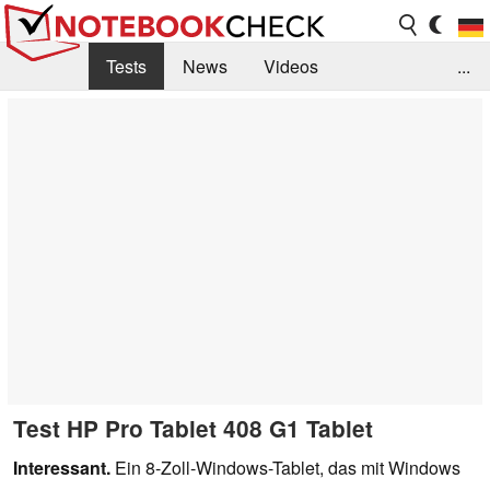
Tests
News
Videos
...
Benchmarks & Tech
Externe Tests
Kaufberatung
Deals
Suche
Jobs
Forum
Test HP Pro Tablet 408 G1 Tablet
Interessant.
Ein 8-Zoll-Windows-Tablet, das mit Windows