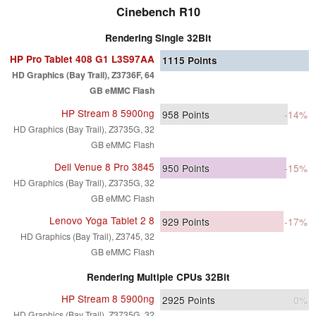
Cinebench R10
Rendering Single 32Bit
HP Pro Tablet 408 G1 L3S97AA
1115
Points
HD Graphics (Bay Trail), Z3736F, 64
GB eMMC Flash
HP Stream 8 5900ng
958
Points
-14%
HD Graphics (Bay Trail), Z3735G, 32
GB eMMC Flash
Dell Venue 8 Pro 3845
950
Points
-15%
HD Graphics (Bay Trail), Z3735G, 32
GB eMMC Flash
Lenovo Yoga Tablet 2 8
929
Points
-17%
HD Graphics (Bay Trail), Z3745, 32
GB eMMC Flash
Rendering Multiple CPUs 32Bit
HP Stream 8 5900ng
2925
Points
0%
HD Graphics (Bay Trail), Z3735G, 32