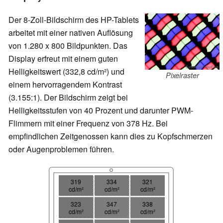
Der 8-Zoll-Bildschirm des HP-Tablets
arbeitet mit einer nativen Auflösung
von 1.280 x 800 Bildpunkten. Das
Display erfreut mit einem guten
Helligkeitswert (332,8 cd/m²) und
Pixelraster
einem hervorragendem Kontrast
(3.155:1). Der Bildschirm zeigt bei
Helligkeitsstufen von 40 Prozent und darunter PWM-
Flimmern mit einer Frequenz von 378 Hz. Bei
empfindlichen Zeitgenossen kann dies zu Kopfschmerzen
oder Augenproblemen führen.
319
334
321
cd/m²
cd/m²
cd/m²
323
347
338
cd/m²
cd/m²
cd/m²