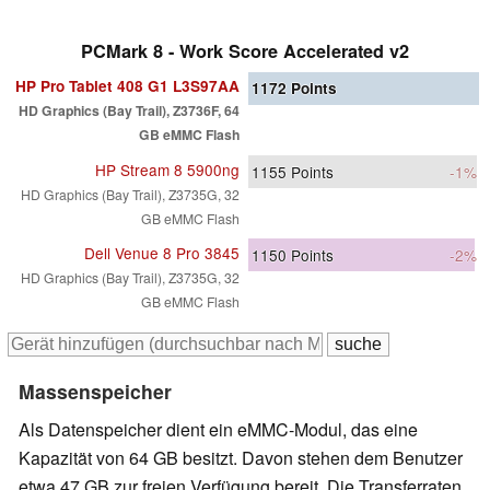
PCMark 8 - Work Score Accelerated v2
HP Pro Tablet 408 G1 L3S97AA
1172
Points
HD Graphics (Bay Trail), Z3736F, 64
GB eMMC Flash
HP Stream 8 5900ng
1155
Points
-1%
HD Graphics (Bay Trail), Z3735G, 32
GB eMMC Flash
Dell Venue 8 Pro 3845
1150
Points
-2%
HD Graphics (Bay Trail), Z3735G, 32
GB eMMC Flash
Massenspeicher
Als Datenspeicher dient ein eMMC-Modul, das eine
Kapazität von 64 GB besitzt. Davon stehen dem Benutzer
etwa 47 GB zur freien Verfügung bereit. Die Transferraten