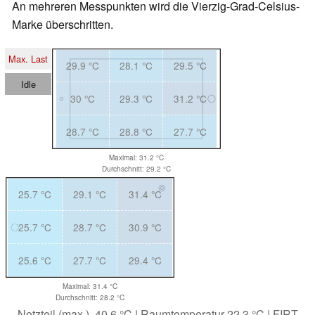
An mehreren Messpunkten wird die Vierzig-Grad-Celsius-
Marke überschritten.
Max. Last
29.9 °C
28.1 °C
29.5 °C
Idle
30 °C
29.3 °C
31.2 °C
28.7 °C
28.8 °C
27.7 °C
Maximal: 31.2 °C
Durchschnitt: 29.2 °C
25.7 °C
29.1 °C
31.4 °C
25.7 °C
28.7 °C
30.9 °C
25.6 °C
27.7 °C
29.4 °C
Maximal: 31.4 °C
Durchschnitt: 28.2 °C
Netzteil (max.) 40.6 °C | Raumtemperatur 22.3 °C | FIRT