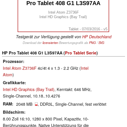
Pro Tablet 408 G1 L3S97AA
Intel Atom Z3736F
Intel HD Graphics (Bay Trail)
Tablet - 07/03/2016 - v5
Testgerät zur Verfügung gestellt von
HP Deutschland
Download der
lizensierten
Bewertungsgrafik als
PNG
/
SVG
HP Pro Tablet 408 G1 L3S97AA (
Pro Tablet Serie
)
Prozessor
Intel Atom Z3736F
4c/4t 4 x 1.3 - 2.2 GHz (
Intel
Atom
)
Grafikkarte
Intel HD Graphics (Bay Trail)
, Kerntakt: 646 MHz,
Single-Channel, 10.18..10.4276
RAM
2048 MB
, DDR3L, Single-Channel, fest verlötet
Bildschirm
8.00 Zoll 16:10, 1280 x 800 Pixel, Kapazitiv, 10-
Berührungspunkte, Native Unterstützung für die