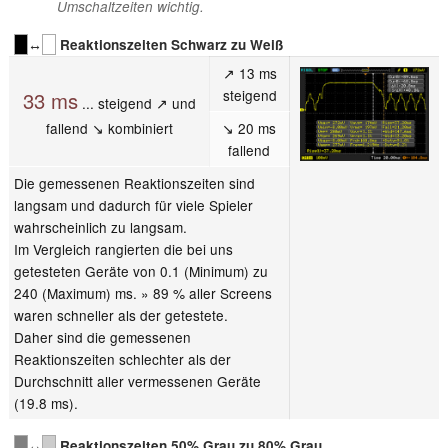
Umschaltzeiten wichtig.
↔
Reaktionszeiten Schwarz zu Weiß
↗ 13 ms
steigend
33 ms
... steigend ↗ und
fallend ↘ kombiniert
↘ 20 ms
fallend
Die gemessenen Reaktionszeiten sind
langsam und dadurch für viele Spieler
wahrscheinlich zu langsam.
Im Vergleich rangierten die bei uns
getesteten Geräte von 0.1 (Minimum) zu
240 (Maximum) ms. » 89 % aller Screens
waren schneller als der getestete.
Daher sind die gemessenen
Reaktionszeiten schlechter als der
Durchschnitt aller vermessenen Geräte
(19.8 ms).
↔
Reaktionszeiten 50% Grau zu 80% Grau