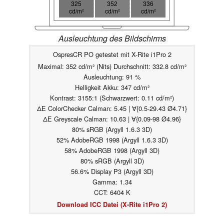
325
352
336
cd/m²
cd/m²
cd/m²
Ausleuchtung des Bildschirms
OspresCR PO getestet mit X-Rite i1Pro 2
Maximal: 352 cd/m² (Nits) Durchschnitt: 332.8 cd/m²
Ausleuchtung: 91 %
Helligkeit Akku: 347 cd/m²
Kontrast: 3155:1 (Schwarzwert: 0.11 cd/m²)
ΔE ColorChecker Calman: 5.45 | ∀{0.5-29.43 Ø4.71}
ΔE Greyscale Calman: 10.63 | ∀{0.09-98 Ø4.96}
80% sRGB (Argyll 1.6.3 3D)
52% AdobeRGB 1998 (Argyll 1.6.3 3D)
58% AdobeRGB 1998 (Argyll 3D)
80% sRGB (Argyll 3D)
56.6% Display P3 (Argyll 3D)
Gamma: 1.34
CCT: 6404 K
Download ICC Datei (X-Rite i1Pro 2)