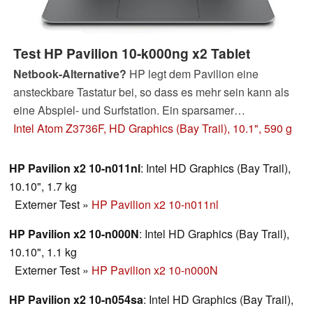
Test HP Pavilion 10-k000ng x2 Tablet
Netbook-Alternative?
HP legt dem Pavilion eine
ansteckbare Tastatur bei, so dass es mehr sein kann als
eine Abspiel- und Surfstation. Ein sparsamer
Vierkernprozessor sorgt für die nötige Rechenleistung,
Intel Atom Z3736F, HD Graphics (Bay Trail), 10.1", 590 g
und auch die Akkulaufzeiten fallen gut aus. HP möchte
etwa 320 Euro für das Gerät haben.
HP Pavilion x2 10-n011nl
: Intel HD Graphics (Bay Trail),
10.10", 1.7 kg
Externer Test
»
HP Pavilion x2 10-n011nl
HP Pavilion x2 10-n000N
: Intel HD Graphics (Bay Trail),
10.10", 1.1 kg
Externer Test
»
HP Pavilion x2 10-n000N
HP Pavilion x2 10-n054sa
: Intel HD Graphics (Bay Trail),