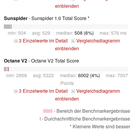
einblenden
Sunspider
- Sunspider 1.0 Total Score *
min: 504 avg: 529 median:
508 (6%)
max: 576 ms
3 Einzelwerte im Detail
Vergleichsdiagramm
+
+
einblenden
Octane V2
- Octane V2 Total Score
min: 2958 avg: 5322 median:
6002 (4%)
max: 7007
Points
3 Einzelwerte im Detail
Vergleichsdiagramm
+
+
einblenden
- Bereich der Benchmarkergebnisse
- Durchschnittliche Benchmarkergebnisse
* Kleinere Werte sind besser