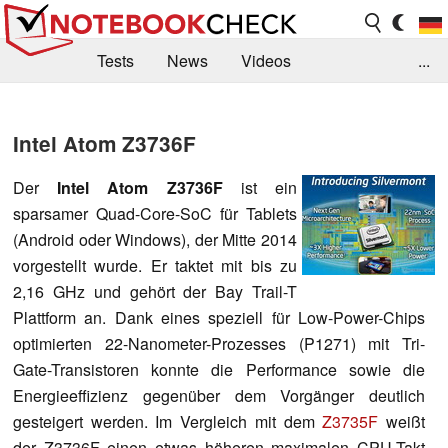
Tests
News
Videos
...
Benchmarks & Tech
Externe Tests
Intel Atom Z3736F
Kaufberatung
Deals
Suche
Jobs
Der
I
ntel Atom Z3736F
ist ein
Forum
sparsamer Quad-Core-SoC für Tablets
(Android oder Windows), der Mitte 2014
vorgestellt wurde. Er taktet mit bis zu
2,16 GHz und gehört der Bay Trail-T
Plattform an. Dank eines speziell für Low-Power-Chips
optimierten 22-Nanometer-Prozesses (P1271) mit Tri-
Gate-Transistoren konnte die Performance sowie die
Energieeffizienz gegenüber dem Vorgänger deutlich
gesteigert werden. Im Vergleich mit dem
Z3735F
weißt
der Z3736F einen etwas höheren maximalen CPU-Takt