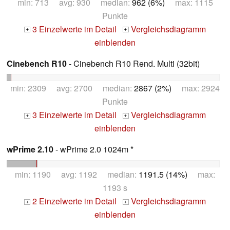
min: 713 avg: 930 median:
962 (6%)
max: 1115
Punkte
3 Einzelwerte im Detail
Vergleichsdiagramm
+
+
einblenden
Cinebench R10
- Cinebench R10 Rend. Multi (32bit)
min: 2309 avg: 2700 median:
2867 (2%)
max: 2924
Punkte
3 Einzelwerte im Detail
Vergleichsdiagramm
+
+
einblenden
wPrime 2.10
- wPrime 2.0 1024m *
min: 1190 avg: 1192 median:
1191.5 (14%)
max:
1193 s
2 Einzelwerte im Detail
Vergleichsdiagramm
+
+
einblenden