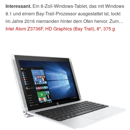
Interessant.
Ein 8-Zoll-Windows-Tablet, das mit Windows
8.1 und einem Bay-Trail-Prozessor ausgestattet ist, lockt
im Jahre 2016 niemanden hinter dem Ofen hervor. Zumal
sich das Gerät an berufliche Nutzer richtet.
Intel Atom Z3736F, HD Graphics (Bay Trail), 8", 375 g
Nichtsdestotrotz weiß das Tablet zu gefallen. Dafür sind
nicht zuletzt die guten Akkulaufzeiten und das integrierte
3G-Modem samt monatlichem Datenvolumen
verantwortlich.