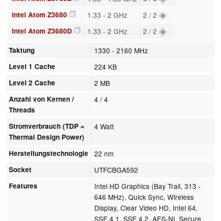
Intel Atom Z3680
1.33 - 2 GHz
2 / 2
Intel Atom Z3680D
1.33 - 2 GHz
2 / 2
Taktung
1330 - 2160 MHz
Level 1 Cache
224 KB
Level 2 Cache
2 MB
Anzahl von Kernen /
4 / 4
Threads
Stromverbrauch (TDP =
4 Watt
Thermal Design Power)
Herstellungstechnologie
22 nm
Socket
UTFCBGA592
Features
Intel HD Graphics (Bay Trail, 313 -
646 MHz), Quick Sync, Wireless
Display, Clear Video HD, Intel 64,
SSE 4.1, SSE 4.2, AES-NI, Secure