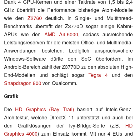
Dank 4 CPU-Kernen und einer Taktrate von 1,5 bis 2,4
GHz übertrifft die Performance bisherige Atom-Modelle
wie den
Z2760
deutlich. In Single- und Multithread-
Benchmarks übertrifft der Z3770D sogar einige Kabini-
APUs wie den
AMD A4-5000
, sodass ausreichende
Leistungsreserven für die meisten Office- und Multimedia-
Anwendungen bestehen. Lediglich anspruchsvollere
Windows-Software dürfte den SoC überfordern. Im
Android-Bereich zählt der Z3770D zu den absoluten High-
End-Modellen und schlägt sogar
Tegra 4
und den
Snapdragon 800
von Qualcomm.
Grafik
Die
HD Graphics (Bay Trail)
basiert auf Intels-Gen7-
Architektur, welche DirectX 11 unterstützt und auch bei
den Grafiklösungen der Ivy-Bridge-Serie (z.B.
HD
Graphics 4000
) zum Einsatz kommt. Mit nur 4 EUs und