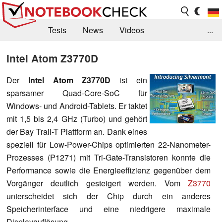
Tests
News
Videos
...
Benchmarks & Tech
Externe Tests
Intel Atom Z3770D
Kaufberatung
Deals
Suche
Jobs
Der
I
ntel Atom Z3770D
ist ein
sparsamer Quad-Core-SoC für
Forum
Windows- und Android-Tablets. Er taktet
mit 1,5 bis 2,4 GHz (Turbo) und gehört
der Bay Trail-T Plattform an. Dank eines
speziell für Low-Power-Chips optimierten 22-Nanometer-
Prozesses (P1271) mit Tri-Gate-Transistoren konnte die
Performance sowie die Energieeffizienz gegenüber dem
Vorgänger deutlich gesteigert werden. Vom
Z3770
unterscheidet sich der Chip durch ein anderes
Speicherinterface und eine niedrigere maximale
Displayauflösung.