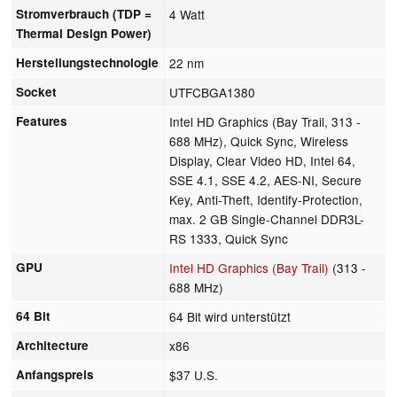
Stromverbrauch (TDP =
4 Watt
Thermal Design Power)
Herstellungstechnologie
22 nm
Socket
UTFCBGA1380
Features
Intel HD Graphics (Bay Trail, 313 -
688 MHz), Quick Sync, Wireless
Display, Clear Video HD, Intel 64,
SSE 4.1, SSE 4.2, AES-NI, Secure
Key, Anti-Theft, Identify-Protection,
max. 2 GB Single-Channel DDR3L-
RS 1333, Quick Sync
GPU
Intel HD Graphics (Bay Trail)
(313 -
688 MHz)
64 Bit
64 Bit wird unterstützt
Architecture
x86
Anfangspreis
$37 U.S.