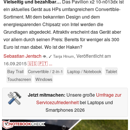
Vielseitig und bezahlbar…
Das Pavilion x2 10-n013dx ist
ein aktuelles Gerät aus HPs umfangreichem Convertible-
Sortiment. Mit dem bekannten Design und dem
energiesparenden Chipsatz von Intel werden die
Grundlagen abgedeckt. Attraktiv erscheint das Gerät aber
vor allem durch seinen Preis: Bereits für weniger als 300
Euro ist man dabei. Wo ist der Haken?
Sebastian Jentsch
,
Veröffentlicht am
👁
,
✓
Tanja Hinum
16.09.2015
🇺🇸
🇵🇹
...
Bay Trail
Convertible / 2-in-1
Laptop / Notebook
Tablet
Touchscreen
Windows
Jetzt mitmachen:
Unsere große
Umfrage zur
Servicezufriedenheit
bei Laptops und
Smartphones 2026