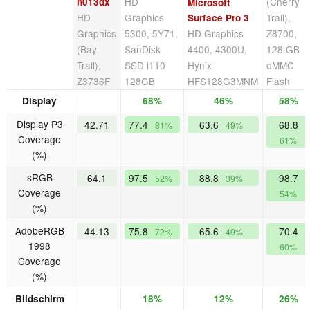
HD
(Cherry
n013dx
Microsoft
HD
Graphics
Trail),
Surface Pro 3
Graphics
5300, 5Y71,
HD Graphics
Z8700,
(Bay
SanDisk
4400, 4300U,
128 GB
Trail),
SSD i110
Hynix
eMMC
Z3736F
128GB
HFS128G3MNM
Flash
Display
68%
46%
58%
Display P3
42.71
77.4
63.6
68.8
81%
49%
Coverage
61%
(%)
sRGB
64.1
97.5
88.8
98.7
52%
39%
Coverage
54%
(%)
AdobeRGB
44.13
75.8
65.6
70.4
72%
49%
1998
60%
Coverage
(%)
Bildschirm
18%
12%
26%