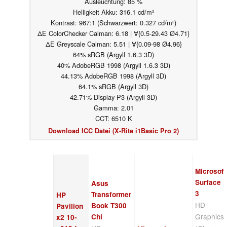
Ausleuchtung: 85 %
Helligkeit Akku: 316.1 cd/m²
Kontrast: 967:1 (Schwarzwert: 0.327 cd/m²)
ΔE ColorChecker Calman: 6.18 | ∀{0.5-29.43 Ø4.71}
ΔE Greyscale Calman: 5.51 | ∀{0.09-98 Ø4.96}
64% sRGB (Argyll 1.6.3 3D)
40% AdobeRGB 1998 (Argyll 1.6.3 3D)
44.13% AdobeRGB 1998 (Argyll 3D)
64.1% sRGB (Argyll 3D)
42.71% Display P3 (Argyll 3D)
Gamma: 2.01
CCT: 6510 K
Download ICC Datei (X-Rite i1Basic Pro 2)
Microsoft
Surface
Asus
3
Transformer
HP
HD
Book T300
Pavilion
Graphics
Chi
x2 10-