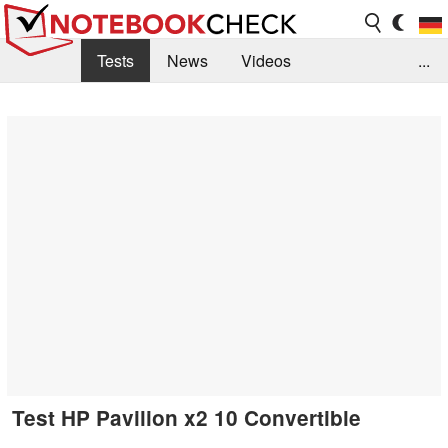
Tests
News
Videos
...
Benchmarks & Tech
Externe Tests
Kaufberatung
Deals
Suche
Jobs
Forum
Test HP Pavilion x2 10 Convertible