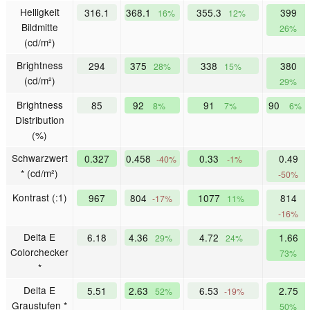
Helligkeit
316.1
368.1
355.3
399
16%
12%
Bildmitte
26%
(cd/m²)
Brightness
294
375
338
380
28%
15%
(cd/m²)
29%
Brightness
85
92
91
90
8%
7%
6%
Distribution
(%)
Schwarzwert
0.327
0.458
0.33
0.49
-40%
-1%
* (cd/m²)
-50%
Kontrast (:1)
967
804
1077
814
-17%
11%
-16%
Delta E
6.18
4.36
4.72
1.66
29%
24%
Colorchecker
73%
*
Delta E
5.51
2.63
6.53
2.75
52%
-19%
Graustufen *
50%