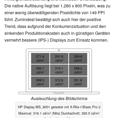
Die native Auflösung liegt bei 1.280 x 800 Pixeln, was zu
einer wenig überwältigenden Pixeldichte von 149 PPI
führt. Zumindest bestätigt sich auch hier der positive
Trend, dass aufgrund der Konkurrenzsituation und den
sinkenden Produktionskosten auch in günstigen Geräten
vermehrt bessere (IPS-) Displays zum Einsatz kommen.
271.4
291.6
269.8
cd/m²
cd/m²
cd/m²
292.1
316.1
288.2
cd/m²
cd/m²
cd/m²
298.3
312.6
301.8
cd/m²
cd/m²
cd/m²
Ausleuchtung des Bildschirms
HP Display MS_9001 getestet mit X-Rite i1Basic Pro 2
Maximal: 316.1 cd/m² (Nits) Durchschnitt: 293.5 cd/m²