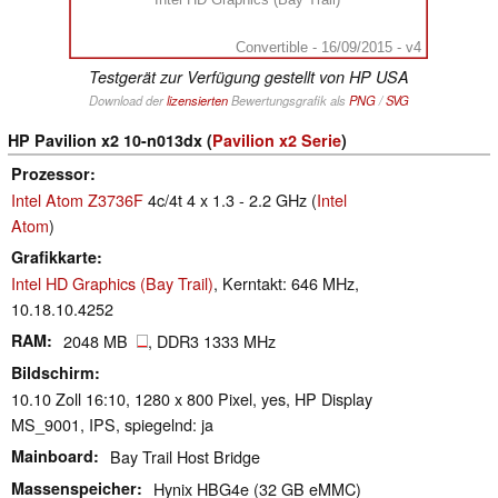
Convertible - 16/09/2015 - v4
Testgerät zur Verfügung gestellt von HP USA
Download der
lizensierten
Bewertungsgrafik als
PNG
/
SVG
HP Pavilion x2 10-n013dx (
Pavilion x2 Serie
)
Prozessor
Intel Atom Z3736F
4c/4t 4 x 1.3 - 2.2 GHz (
Intel
Atom
)
Grafikkarte
Intel HD Graphics (Bay Trail)
, Kerntakt: 646 MHz,
10.18.10.4252
RAM
2048 MB
, DDR3 1333 MHz
Bildschirm
10.10 Zoll 16:10, 1280 x 800 Pixel, yes, HP Display
MS_9001, IPS, spiegelnd: ja
Mainboard
Bay Trail Host Bridge
Massenspeicher
Hynix HBG4e (32 GB eMMC)