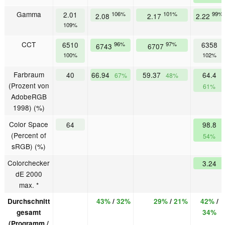
Gamma
2.01
106%
101%
99%
2.08
2.17
2.22
109%
CCT
6510
96%
97%
6358
6743
6707
100%
102%
Farbraum
40
66.94
59.37
64.4
67%
48%
(Prozent von
61%
AdobeRGB
1998) (%)
Color Space
64
98.8
(Percent of
54%
sRGB) (%)
Colorchecker
3.24
dE 2000
max. *
Durchschnitt
43%
/
32%
29%
/
21%
42%
/
gesamt
34%
(Programm /