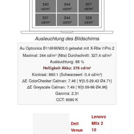
340
344
307
cd/m²
cd/m²
cd/m²
331
344
328
cd/m²
cd/m²
cd/m²
Ausleuchtung des Bildschirms
Au Optronics B116HAN03.0 getestet mit X-Rite i1Pro 2
Maximal: 344 cd/m² (Nits) Durchschnitt: 327.4 cd/m²
Ausleuchtung: 88 %
Helligkeit Akku: 278 cd/m²
Kontrast: 860:1 (Schwarzwert: 0.4 cd/m²)
ΔE ColorChecker Calman: 7.46 | ∀{0.5-29.43 Ø4.71}
ΔE Greyscale Calman: 7.49 | ∀{0.09-98 Ø4.96}
Gamma: 2.31
CCT: 6080 K
Lenovo
Miix 2
Dell
10
Venue