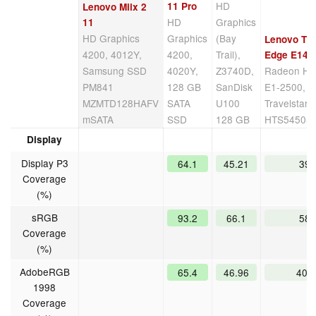
HD
11 Pro
Lenovo Miix 2
HD
Graphics
11
HD Graphics
Graphics
(Bay
Lenovo Th
4200, 4012Y,
4200,
Trail),
Edge E145
Samsung SSD
4020Y,
Z3740D,
Radeon HD
PM841
128 GB
SanDisk
E1-2500, Hi
MZMTD128HAFV
SATA
U100
Travelstar
mSATA
SSD
128 GB
HTS54505
Display
Display P3
64.1
45.21
39.
Coverage
(%)
sRGB
93.2
66.1
58.
Coverage
(%)
AdobeRGB
65.4
46.96
40.
1998
Coverage