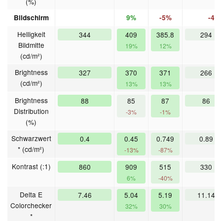
(%)
Bildschirm
9%
-5%
-46
Helligkeit
344
409
385.8
294
-
Bildmitte
19%
12%
(cd/m²)
Brightness
327
370
371
266
-
(cd/m²)
13%
13%
Brightness
88
85
87
86
-
Distribution
-3%
-1%
(%)
Schwarzwert
0.4
0.45
0.749
0.89
-
* (cd/m²)
-13%
-87%
Kontrast (:1)
860
909
515
330
-
6%
-40%
Delta E
7.46
5.04
5.19
11.14
Colorchecker
32%
30%
*