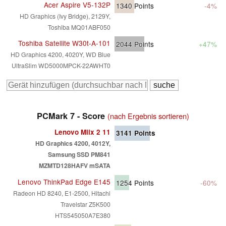
Acer Aspire V5-132P
1340
Points
-4%
HD Graphics (Ivy Bridge), 2129Y,
Toshiba MQ01ABF050
Toshiba Satellite W30t-A-101
2044
Points
+47%
HD Graphics 4200, 4020Y, WD Blue
UltraSlim WD5000MPCK-22AWHT0
PCMark 7 - Score
(nach Ergebnis sortieren)
Lenovo Miix 2 11
3141
Points
HD Graphics 4200, 4012Y,
Samsung SSD PM841
MZMTD128HAFV mSATA
Lenovo ThinkPad Edge E145
1254
Points
-60%
Radeon HD 8240, E1-2500, Hitachi
Travelstar Z5K500
HTS545050A7E380