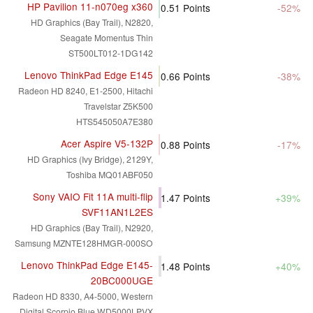
HP Pavilion 11-n070eg x360
0.51
Points
-52%
HD Graphics (Bay Trail), N2820,
Seagate Momentus Thin
ST500LT012-1DG142
Lenovo ThinkPad Edge E145
0.66
Points
-38%
Radeon HD 8240, E1-2500, Hitachi
Travelstar Z5K500
HTS545050A7E380
Acer Aspire V5-132P
0.88
Points
-17%
HD Graphics (Ivy Bridge), 2129Y,
Toshiba MQ01ABF050
Sony VAIO Fit 11A multi-flip
1.47
Points
+39%
SVF11AN1L2ES
HD Graphics (Bay Trail), N2920,
Samsung MZNTE128HMGR-000SO
Lenovo ThinkPad Edge E145-
1.48
Points
+40%
20BC000UGE
Radeon HD 8330, A4-5000, Western
Digital Scorpio Blue WD5000LPVX