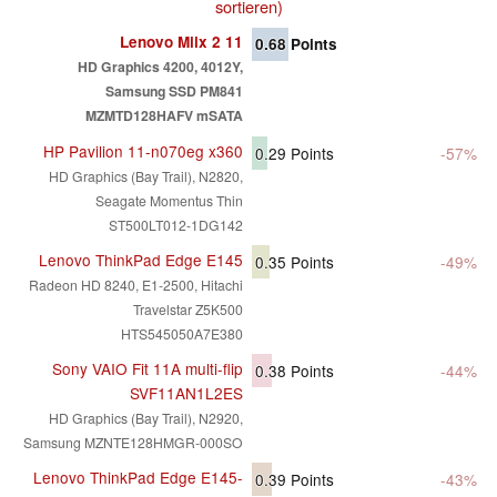
sortieren)
Lenovo Miix 2 11
0.68
Points
HD Graphics 4200, 4012Y,
Samsung SSD PM841
MZMTD128HAFV mSATA
HP Pavilion 11-n070eg x360
0.29
Points
-57%
HD Graphics (Bay Trail), N2820,
Seagate Momentus Thin
ST500LT012-1DG142
Lenovo ThinkPad Edge E145
0.35
Points
-49%
Radeon HD 8240, E1-2500, Hitachi
Travelstar Z5K500
HTS545050A7E380
Sony VAIO Fit 11A multi-flip
0.38
Points
-44%
SVF11AN1L2ES
HD Graphics (Bay Trail), N2920,
Samsung MZNTE128HMGR-000SO
Lenovo ThinkPad Edge E145-
0.39
Points
-43%