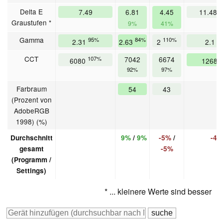
Delta E
7.49
6.81
4.45
11.48
Graustufen *
9%
41%
Gamma
95%
84%
110%
1
2.31
2.63
2
2.1
CCT
107%
7042
6674
6080
1268
92%
97%
Farbraum
54
43
(Prozent von
AdobeRGB
1998) (%)
Durchschnitt
9%
/
9%
-5%
/
-46
gesamt
-5%
(Programm /
Settings)
* ... kleinere Werte sind besser