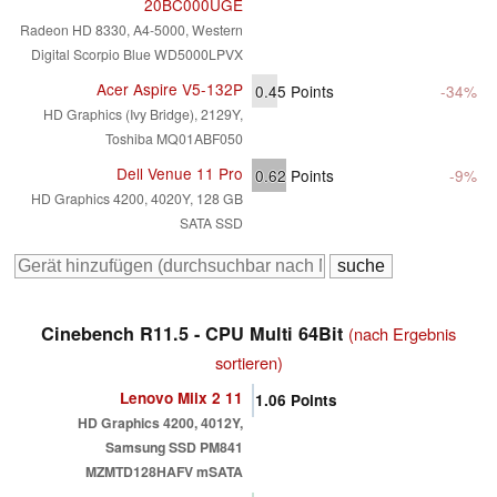
20BC000UGE
Radeon HD 8330, A4-5000, Western
Digital Scorpio Blue WD5000LPVX
Acer Aspire V5-132P
0.45
Points
-34%
HD Graphics (Ivy Bridge), 2129Y,
Toshiba MQ01ABF050
Dell Venue 11 Pro
0.62
Points
-9%
HD Graphics 4200, 4020Y, 128 GB
SATA SSD
Cinebench R11.5 - CPU Multi 64Bit
(nach Ergebnis
sortieren)
Lenovo Miix 2 11
1.06
Points
HD Graphics 4200, 4012Y,
Samsung SSD PM841
MZMTD128HAFV mSATA