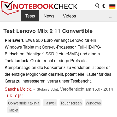
Tests
News
Videos
...
Benchmarks & Tech
Externe Tests
Test Lenovo Miix 2 11 Convertible
Kaufberatung
Deals
Suche
Jobs
Preiswert.
Etwa 550 Euro verlangt Lenovo für ein
Windows Tablet mit Core-i3-Prozessor, Full-HD-IPS-
Forum
Bildschirm, "richtiger" SSD (kein eMMC) und einem
Tastaturdock. Ob der recht niedrige Preis als
Kampfansage an die Konkurrenz zu verstehen ist oder er
die einzige Möglichkeit darstellt, potentielle Käufer für das
Gerät zu interessieren, verrät unser Testbericht.
Sascha Mölck
,
Veröffentlicht am
15.07.2014
,
✓
Stefanie Voigt
🇺🇸
🇸🇪
...
Convertible / 2-in-1
Haswell
Touchscreen
Windows
Tablet