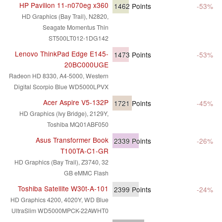
HP Pavilion 11-n070eg x360
1462
Points
-53%
HD Graphics (Bay Trail), N2820,
Seagate Momentus Thin
ST500LT012-1DG142
Lenovo ThinkPad Edge E145-
1473
Points
-53%
20BC000UGE
Radeon HD 8330, A4-5000, Western
Digital Scorpio Blue WD5000LPVX
Acer Aspire V5-132P
1721
Points
-45%
HD Graphics (Ivy Bridge), 2129Y,
Toshiba MQ01ABF050
Asus Transformer Book
2339
Points
-26%
T100TA-C1-GR
HD Graphics (Bay Trail), Z3740, 32
GB eMMC Flash
Toshiba Satellite W30t-A-101
2399
Points
-24%
HD Graphics 4200, 4020Y, WD Blue
UltraSlim WD5000MPCK-22AWHT0