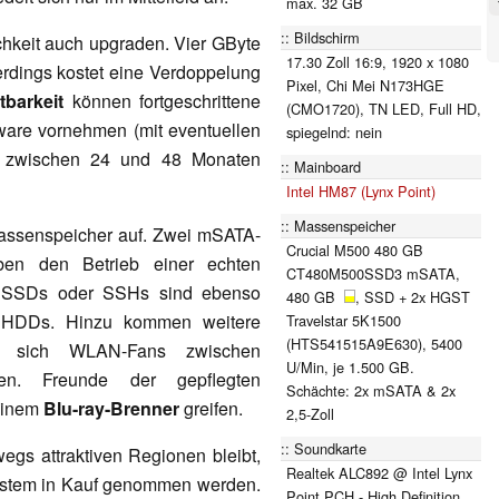
max. 32 GB
Bildschirm
chkeit auch upgraden. Vier GByte
17.30 Zoll 16:9, 1920 x 1080
rdings kostet eine Verdoppelung
Pixel, Chi Mei N173HGE
tbarkeit
können fortgeschrittene
(CMO1720), TN LED, Full HD,
are vornehmen (mit eventuellen
spiegelnd: nein
ch zwischen 24 und 48 Monaten
Mainboard
Intel HM87 (Lynx Point)
Massenspeicher
assenspeicher auf. Zwei mSATA-
Crucial M500 480 GB
uben den Betrieb einer echten
CT480M500SSD3 mSATA,
e SSDs oder SSHs sind ebenso
480 GB
, SSD + 2x HGST
 HDDs. Hinzu kommen weitere
Travelstar 5K1500
(HTS541515A9E630), 5400
nen sich WLAN-Fans zwischen
U/Min, je 1.500 GB.
den. Freunde der gepflegten
Schächte: 2x mSATA & 2x
 einem
Blu-ray-Brenner
greifen.
2,5-Zoll
Soundkarte
egs attraktiven Regionen bleibt,
Realtek ALC892 @ Intel Lynx
ystem in Kauf genommen werden.
Point PCH - High Definition