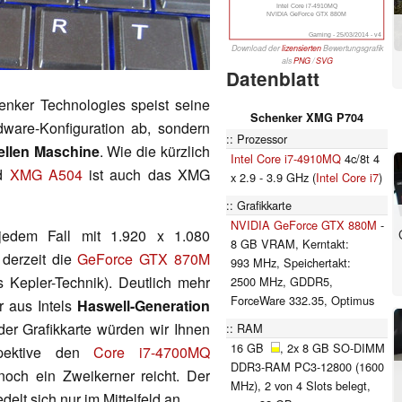
Intel Core i7-4910MQ
NVIDIA GeForce GTX 880M
Gaming - 25/03/2014 - v4
Download der
lizensierten
Bewertungsgrafik
als
PNG
/
SVG
Datenblatt
enker Technologies speist seine
Schenker XMG P704
dware-Konfiguration ab, sondern
Prozessor
ellen Maschine
. Wie die kürzlich
Intel Core i7-4910MQ
4c/8t 4
d
XMG A504
ist auch das XMG
x 2.9 - 3.9 GHz (
Intel Core i7
)
Grafikkarte
NVIDIA GeForce GTX 880M
-
edem Fall mit 1.920 x 1.080
8 GB VRAM, Kerntakt:
 derzeit die
GeForce GTX 870M
993 MHz, Speichertakt:
s Kepler-Technik). Deutlich mehr
2500 MHz, GDDR5,
ForceWare 332.35, Optimus
r aus Intels
Haswell-Generation
der Grafikkarte würden wir Ihnen
RAM
16 GB
, 2x 8 GB SO-DIMM
ektive den
Core i7-4700MQ
DDR3-RAM PC3-12800 (1600
noch ein Zweikerner reicht. Der
MHz), 2 von 4 Slots belegt,
delt sich nur im Mittelfeld an.