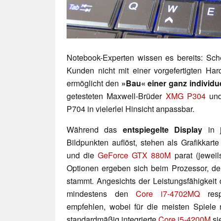
Notebook-Experten wissen es bereits: Sch
Kunden nicht mit einer vorgefertigten Har
ermöglicht den
»Bau« einer ganz individu
getesteten Maxwell-Brüder
XMG P304
un
P704 in vielerlei Hinsicht anpassbar.
Während das
entspiegelte Display
in j
Bildpunkten auflöst, stehen als Grafikkarte
und die
GeForce GTX 880M
parat (jeweil
Optionen ergeben sich beim Prozessor, de
stammt. Angesichts der Leistungsfähigkeit 
mindestens den
Core i7-4702MQ
resp
empfehlen, wobei für die meisten Spiele 
standardmäßig integrierte
Core i5-4200M
sie