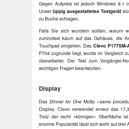
Gegen Aufpreis ist jedoch Windows 8.1 i
Unser
üppig ausgestattetes Testgerät
wür
zu Buche schlagen.
Falls Sie sich wundern sollten, warum wi
zumindest kaum auf das Gehäuse, die An
Touchpad eingehen: Das
Clevo P177SM-
P704 zugrunde liegt, wurde im Vergleich zu
überarbeitet. Der Test zum Vorgänger-No
wichtigen Fragen beantworten.
Display
Das
Dinner for One
Motto »same procedur
Display. Clevo verwendet erneut das 17,
Trotz der recht »körnigen« Oberfläche is
enorme Popularität lässt sich wohl auf dre