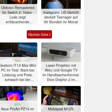
Oblivion Remastered
für Switch 2: Video-
Instagram: US-Gericht
Leak zeigt
deckelt Teenager auf
enttäuschende
90 Stunden im Monat
Performance
Nächste Seite ⟩
79%
Geekom IT13 Max Mini
Laser-Projektor mit
PC im Test: Stark bei
Akku und Google TV
Leistung und Preis,
im Handtaschenformat:
schwach bei der
Etoe Dolphin 2 im
Kühlung
Praxis-Test
90%
Asus ProArt PZ14 im
Mobapad M12S: