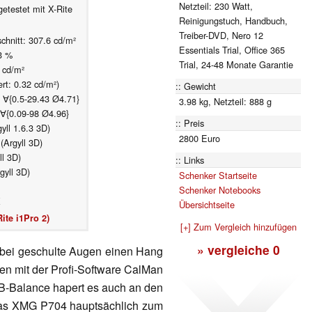
Netzteil: 230 Watt,
testet mit X-Rite
Reinigungstuch, Handbuch,
Treiber-DVD, Nero 12
chnitt: 307.6 cd/m²
Essentials Trial, Office 365
3 %
Trial, 24-48 Monate Garantie
2 cd/m²
rt: 0.32 cd/m²)
Gewicht
 ∀{0.5-29.43 Ø4.71}
3.98 kg, Netzteil: 888 g
 ∀{0.09-98 Ø4.96}
Preis
ll 1.6.3 3D)
2800 Euro
Argyll 3D)
l 3D)
Links
gyll 3D)
Schenker Startseite
Schenker Notebooks
K
Übersichtseite
ite i1Pro 2)
[+] Zum Vergleich hinzufügen
» vergleiche
0
 wobei geschulte Augen einen Hang
en mit der Profi-Software CalMan
B-Balance hapert es auch an den
das XMG P704 hauptsächlich zum