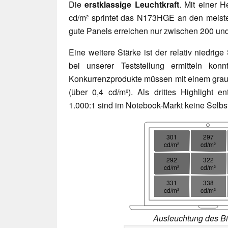
Die
erstklassige Leuchtkraft
. Mit einer H
cd/m² sprintet das N173HGE an den meiste
gute Panels erreichen nur zwischen 200 und
Eine weitere Stärke ist der relativ niedrige
bei unserer Teststellung ermitteln kon
Konkurrenzprodukte müssen mit einem grau
(über 0,4 cd/m²). Als drittes Highlight e
1.000:1 sind im Notebook-Markt keine Selbst
301
297
cd/m²
cd/m²
292
322
cd/m²
cd/m²
331
338
cd/m²
cd/m²
Ausleuchtung des Bi