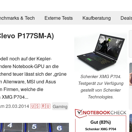
nchmarks & Tech
Externe Tests
Kaufberatung
Deal
Clevo P177SM-A)
ll noch auf der Kepler-
 andere Notebook-GPU an die
end teuer lässt sich der „grüne
Schenker XMG P704.
n Alienware, MSI und Asus
Testgerät zur Verfügung
n Firmen, welche die
gestellt von Schenker
as XMG P704...
Technologies.
 am
23.03.2014
🇺🇸
🇷🇺
Gaming
Gut (83%)
Schenker XMG P704