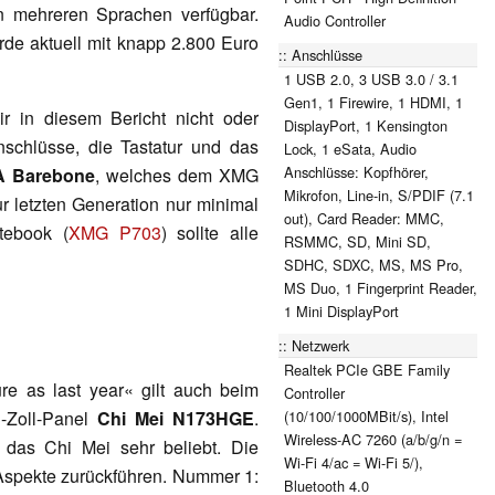
n mehreren Sprachen verfügbar.
Audio Controller
de aktuell mit knapp 2.800 Euro
Anschlüsse
1 USB 2.0, 3 USB 3.0 / 3.1
Gen1, 1 Firewire, 1 HDMI, 1
r in diesem Bericht nicht oder
DisplayPort, 1 Kensington
schlüsse, die Tastatur und das
Lock, 1 eSata, Audio
Anschlüsse: Kopfhörer,
A
Barebone
, welches dem XMG
Mikrofon, Line-in, S/PDIF (7.1
r letzten Generation nur minimal
out), Card Reader: MMC,
tebook (
XMG P703
) sollte alle
RSMMC, SD, Mini SD,
SDHC, SDXC, MS, MS Pro,
MS Duo, 1 Fingerprint Reader,
1 Mini DisplayPort
Netzwerk
Realtek PCIe GBE Family
e as last year« gilt auch beim
Controller
(10/100/1000MBit/s), Intel
3-Zoll-Panel
Chi Mei N173HGE
.
Wireless-AC 7260 (a/b/g/n =
t das Chi Mei sehr beliebt. Die
Wi-Fi 4/ac = Wi-Fi 5/),
i Aspekte zurückführen. Nummer 1:
Bluetooth 4.0