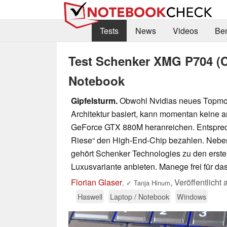
Tests
News
Videos
Be
Test Schenker XMG P704 (
Notebook
Gipfelsturm.
Obwohl Nvidias neues Topmode
Architektur basiert, kann momentan keine
GeForce GTX 880M heranreichen. Entsprech
Riese“ den High-End-Chip bezahlen. Nebe
gehört Schenker Technologies zu den erste
Luxusvariante anbieten. Manege frei für d
Florian Glaser
,
Veröffentlicht
,
✓
Tanja Hinum
Haswell
Laptop / Notebook
Windows