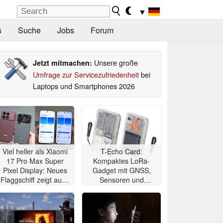
▼
s
Suche
Jobs
Forum
Unsere große
Jetzt mitmachen:
Umfrage zur Servicezufriedenheit
bei
Laptops und Smartphones 2026
Viel heller als Xiaomi
T-Echo Card:
17 Pro Max Super
Kompaktes LoRa-
Pixel Display: Neues
Gadget mit GNSS,
Flaggschiff zeigt auch
Sensoren und
Kamera-Qualität
Solarpanel benötigt
kein LTE oder 5G