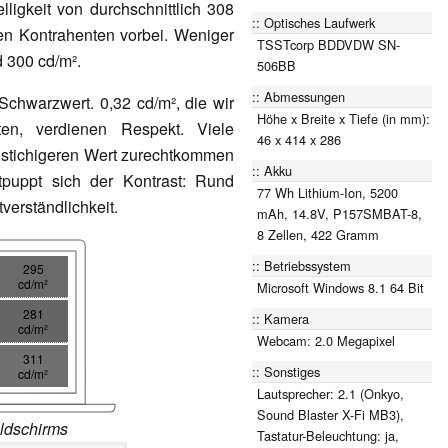
elligkeit von durchschnittlich 308
Optisches Laufwerk
n Kontrahenten vorbei. Weniger
TSSTcorp BDDVDW SN-
 300 cd/m².
506BB
Abmessungen
 Schwarzwert. 0,32 cd/m², die wir
Höhe x Breite x Tiefe (in mm):
nten, verdienen Respekt. Viele
46 x 414 x 286
stichigeren Wert zurechtkommen
Akku
ntpuppt sich der Kontrast: Rund
77 Wh Lithium-Ion, 5200
verständlichkeit.
mAh, 14.8V, P157SMBAT-8,
8 Zellen, 422 Gramm
Betriebssystem
295
cd/m²
Microsoft Windows 8.1 64 Bit
281
Kamera
cd/m²
Webcam: 2.0 Megapixel
311
Sonstiges
cd/m²
Lautsprecher: 2.1 (Onkyo,
Sound Blaster X-Fi MB3),
ldschirms
Tastatur-Beleuchtung: ja,