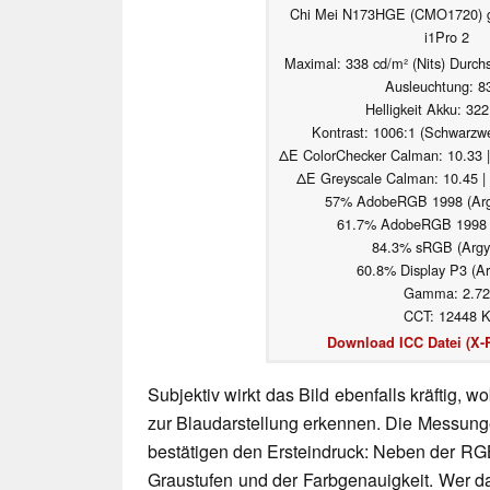
Chi Mei N173HGE (CMO1720) ge
i1Pro 2
Maximal: 338 cd/m² (Nits) Durchs
Ausleuchtung: 8
Helligkeit Akku: 32
Kontrast: 1006:1 (Schwarzwe
ΔE ColorChecker Calman: 10.33 |
ΔE Greyscale Calman: 10.45 |
57% AdobeRGB 1998 (Argy
61.7% AdobeRGB 1998 (
84.3% sRGB (Argyl
60.8% Display P3 (Ar
Gamma: 2.72
CCT: 12448 
Download ICC Datei (X-R
Subjektiv wirkt das Bild ebenfalls kräftig,
zur Blaudarstellung erkennen. Die Messung
bestätigen den Ersteindruck: Neben der RG
Graustufen und der Farbgenauigkeit. Wer 