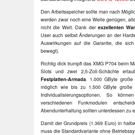
Den Arbeitsspeicher sollte man nach Mögli
werden zwar noch eine Weile genügen, alle
nicht die Welt. Dank der
exzellenten War
User auch selbst Änderungen an der Hardw
Auswirkungen auf die Garantie, die si
bewegt).
Richtig dick trumpft das XMG P704 beim M
Slots und zwei 2,5-Zoll-Schächte erla
Festplatten-Armada
. 1.000 GByte groß
möglich wie bis zu 1.500 GByte große
Individualisierungsoptionen. So kön
verschiedenen Funkmodulen entschei
Abendunterhaltung sollten unterdessen zu
Damit der Grundpreis (1.369 Euro) in halbw
muss die Standardvariante ohne Betriebss